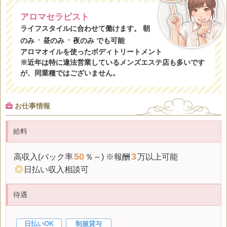
アロマセラピスト
ライフスタイルに合わせて働けます。 朝
・
・
のみ
昼のみ
夜のみ でも可能
アロマオイルを使ったボディトリートメント
※近年は特に違法営業しているメンズエステ店も多いです
が、同業種ではございません。
お仕事情報
給料
50
3
高収入(
バック率
％～) ※報酬
万以上可能
◎
日払い収入相談可
待遇
日払いOK
制服貸与