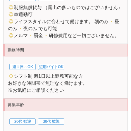
◎
制服無償貸与 （露出の多いものではございません）
◎
車通勤可
◎
ライフスタイルに合わせて働けます。 朝のみ
・
昼
のみ
・
夜のみ でも可能
◎
ノルマ
・
罰金
・
研修費用など一切ございません。
勤務時間
週１日～OK
短期バイトOK
◇
シフト制 週1日以上勤務可能な方
お好きな時間帯で無理なく働けます。
※お気軽にご相談ください
募集年齢
20代 歓迎
30代 歓迎