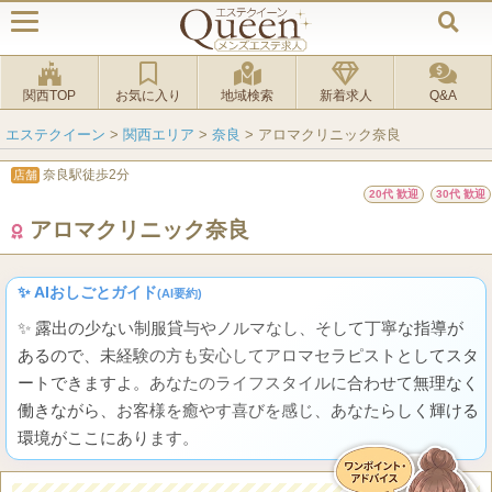
関西TOP
お気に入り
地域検索
新着求人
Q&A
エステクイーン
>
関西エリア
>
奈良
>
アロマクリニック奈良
奈良駅徒歩2分
店舗
20代 歓迎
30代 歓迎
アロマクリニック奈良
✨ AIおしごとガイド
(AI要約)
✨ 露出の少ない制服貸与やノルマなし、そして丁寧な指導が
あるので、未経験の方も安心してアロマセラピストとしてスタ
ートできますよ。あなたのライフスタイルに合わせて無理なく
働きながら、お客様を癒やす喜びを感じ、あなたらしく輝ける
環境がここにあります。