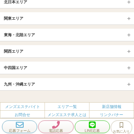
北日本エリア
北日本TOP
関東エリア
北海道（札幌・旭川・函館）
青森
埼玉TOP
岩手 (盛岡・北上)
宮城 (仙台)
東海・北陸エリア
大宮・浦和・川口
越谷・春日部
福島 (いわき・郡山)
山形
東海・北陸TOP
所沢・川越
長野・松本・上田
山梨（甲府）
関西エリア
愛知（名古屋）
岐阜県
千葉TOP
茨城（水戸・取手）
栃木（宇都宮・小山）
京都
エリア
三重県
静岡県
中四国エリア
群馬（伊勢崎・高崎・前橋）
松戸・柏
船橋・習志野・千葉市
京都駅・伏見区
烏丸御池駅
北陸
東京TOP
中国・四国TOP
四条烏丸・河原町・祇園四条
大宮・西院・二条
九州・沖縄エリア
名古屋TOP
池袋・大塚
広島
新宿
岡山
三条・京都市役所前
名古屋・名駅・太閤通
栄・伏見・ 矢場町
九州TOP
渋谷・代々木・三軒茶屋
山口
新大久保・高田馬場
島根・鳥取
大阪
エリア
丸の内・久屋・高岳
大須・上前津・鶴舞
福岡
佐賀
メンズエステバイト
エリア一覧
新店舗情報
恵比寿・目黒・自由が丘
香川（高松）
赤坂・麻布・六本木
愛媛（松山）
梅田・北新地
肥後橋・淀屋橋・北浜
新栄町・東新町
千種・今池・黒川・大曽根
お問合せ
メンズエステ求人とは
リンクバナー
長崎
熊本
品川・五反田・蒲田
徳島
銀座・東京・新橋
高知
南森町・天満・京橋
日本橋（大阪市）
金山・熱田
一宮・津島・小牧
プライバシーポリシー・利用規約
無料掲載
会社概要
大分
鹿児島
飯田橋・水道橋・市ヶ谷
神田・秋葉原・人形町
難波（なんば）
南船場・心斎橋・長堀橋
春日井・豊田・東海
刈谷・安城・岡崎・豊橋
応募フォーム
電話応募
LINE応募
お気に入り
エステクイーン
宮崎
沖縄