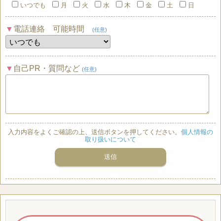
いつでも
月
火
水
木
金
土
日
電話連絡 可能時間
(任意)
自己PR・質問など
(任意)
入力内容をよくご確認の上、送信ボタンを押してください。
個人情報の
取り扱いについて