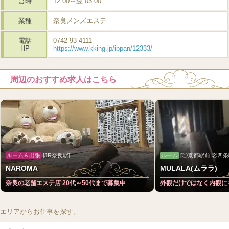
営時
12:00～翌 03:00
業種
奈良メンズエステ
電話
0742-93-4111
HP
https://www.kking.jp/ippan/12333/
周辺のおすすめ求人はこちら
ルーム＆出張
[JR奈良駅]
ルーム
[①京都駅前 ②四条
NAROMA
MULALA(ムララ)
奈良の老舗エステ店 20代～50代まで募集中
外観だけではなく内観に
エリアからお仕事を探す。