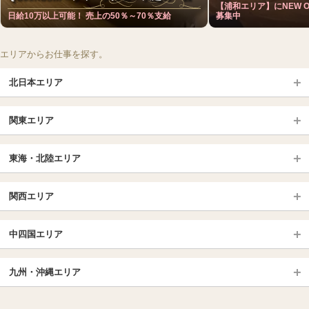
【浦和エリア】にNEW O
日給10万以上可能！ 売上の50％～70％支給
募集中
エリアからお仕事を探す。
北日本エリア
北日本TOP
関東エリア
北海道（札幌・旭川・函館）
青森
埼玉TOP
岩手 (盛岡・北上)
宮城 (仙台)
東海・北陸エリア
大宮・浦和・川口
越谷・春日部
福島 (いわき・郡山)
山形
東海・北陸TOP
所沢・川越
長野・松本・上田
山梨（甲府）
関西エリア
愛知（名古屋）
岐阜県
千葉TOP
茨城（水戸・取手）
栃木（宇都宮・小山）
京都
エリア
三重県
静岡県
中四国エリア
群馬（伊勢崎・高崎・前橋）
松戸・柏
船橋・習志野・千葉市
京都駅・伏見区
烏丸御池駅
北陸
東京TOP
中国・四国TOP
四条烏丸・河原町・祇園四条
大宮・西院・二条
九州・沖縄エリア
名古屋TOP
池袋・大塚
広島
新宿
岡山
三条・京都市役所前
名古屋・名駅・太閤通
栄・伏見・ 矢場町
九州TOP
渋谷・代々木・三軒茶屋
山口
新大久保・高田馬場
島根・鳥取