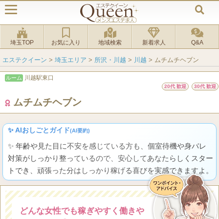
埼玉TOP
お気に入り
地域検索
新着求人
Q&A
エステクイーン
>
埼玉エリア
>
所沢・川越
>
川越
>
ムチムチヘブン
川越駅東口
ルーム
20代 歓迎
30代 歓迎
ムチムチヘブン
✨ AIおしごとガイド
(AI要約)
✨ 年齢や見た目に不安を感じている方も、個室待機や身バレ
対策がしっかり整っているので、安心してあなたらしくスター
トでき、頑張った分はしっかり稼げる喜びを実感できますよ。
どんな女性でも稼ぎやすく働きや