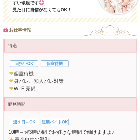
◎
すい環境です
見た目に自信がなくてもOK！
お仕事情報
待遇
日払いOK
個室待機
❤
個室待機
❤
身バレ、知人バレ対策
❤
Wi-Fi完備
勤務時間
週１日～OK
短期バイトOK
10時～翌3時の間でお好きな時間で働けますよ♪
★
完全自由出勤制