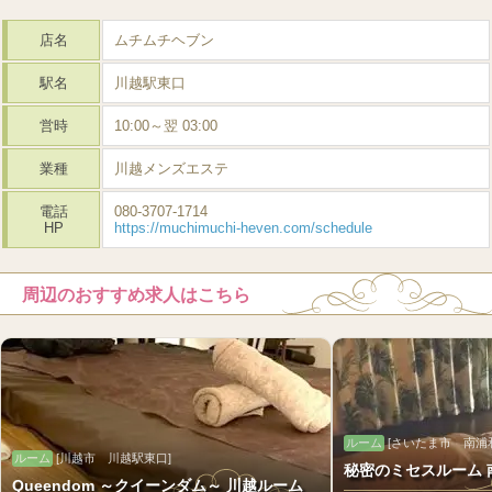
店名
ムチムチヘブン
駅名
川越駅東口
営時
10:00～翌 03:00
業種
川越メンズエステ
電話
080-3707-1714
HP
https://muchimuchi-heven.com/schedule
周辺のおすすめ求人はこちら
ルーム
[さいたま市 南浦
ルーム
[川越市 川越駅東口]
秘密のミセスルーム 
Queendom ～クイーンダム～ 川越ルーム