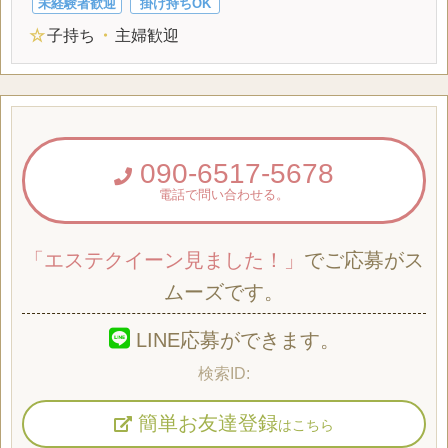
未経験者歓迎
掛け持ちOK
☆
子持ち
・
主婦歓迎
090-6517-5678
電話で問い合わせる。
「エステクイーン見ました！」
でご応募がス
ムーズです。
LINE応募ができます。
簡単お友達登録
はこちら