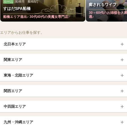
ルーム
[船橋市 船橋駅]
癒されるワイフ
すはだSPA船橋
30～60代のお姉様を大
船橋エリア進出♪ 30代40代の美魔女専門店♪
遇♪
エリアからお仕事を探す。
北日本エリア
北日本TOP
関東エリア
北海道（札幌・旭川・函館）
青森
埼玉TOP
岩手 (盛岡・北上)
宮城 (仙台)
東海・北陸エリア
大宮・浦和・川口
越谷・春日部
福島 (いわき・郡山)
山形
東海・北陸TOP
所沢・川越
長野・松本・上田
山梨（甲府）
関西エリア
愛知（名古屋）
岐阜県
千葉TOP
茨城（水戸・取手）
栃木（宇都宮・小山）
京都
エリア
三重県
静岡県
中四国エリア
群馬（伊勢崎・高崎・前橋）
松戸・柏
船橋・習志野・千葉市
京都駅・伏見区
烏丸御池駅
北陸
東京TOP
中国・四国TOP
四条烏丸・河原町・祇園四条
大宮・西院・二条
九州・沖縄エリア
名古屋TOP