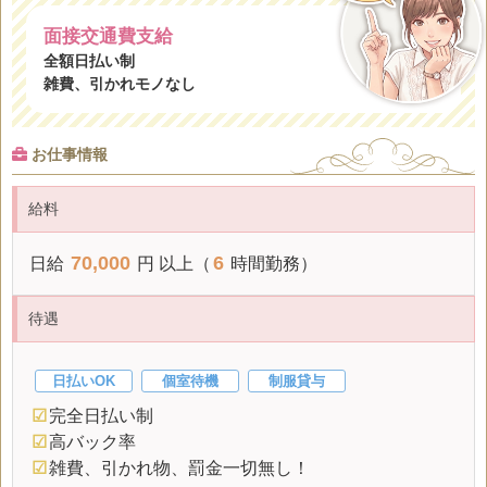
面接交通費支給
全額日払い制
雑費、引かれモノなし
お仕事情報
給料
70,000
6
日給
円 以上（
時間勤務）
待遇
日払いOK
個室待機
制服貸与
☑
完全日払い制
☑
高バック率
☑
雑費、引かれ物、罰金一切無し！