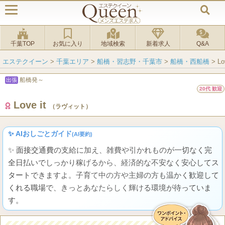
千葉TOP
お気に入り
地域検索
新着求人
Q&A
エステクイーン
>
千葉エリア
>
船橋・習志野・千葉市
>
船橋・西船橋
>
L
船橋発～
出張
20代 歓迎
Love it
（ラヴィット）
✨ AIおしごとガイド
(AI要約)
✨ 面接交通費の支給に加え、雑費や引かれものが一切なく完
全日払いでしっかり稼げるから、経済的な不安なく安心してス
タートできますよ。子育て中の方や主婦の方も温かく歓迎して
くれる職場で、きっとあなたらしく輝ける環境が待っていま
す。