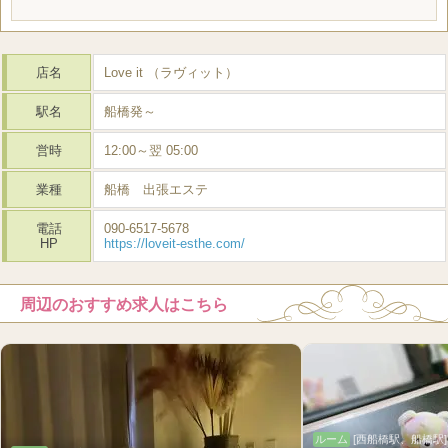
店名
Love it （ラヴィット）
駅名
船橋発～
営時
12:00～翌 05:00
業種
船橋 出張エステ
電話
090-6517-5678
HP
https://loveit-esthe.com/
周辺のおすすめ求人はこちら
ルーム
[西船橋駅、船橋駅]