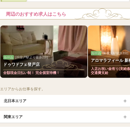
周辺のおすすめ求人はこちら
ルーム
[新横浜駅徒歩3分]
ルーム
[JR登戸駅より徒歩2分]
アロマラフィール 新
ドゥワドフェ登戸店
入店お祝い金有り(支給
全額現金日払い制！ 完全個室待機！
交通費支給
エリアからお仕事を探す。
北日本エリア
北日本TOP
関東エリア
北海道（札幌・旭川・函館）
青森
埼玉TOP