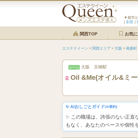
▼都市
全国
関西TOP
お気に
エステクイーン
>
関西エリア
>
大阪
>
南森町
大阪 京橋駅
ルーム
Oil &Me(オイル&ミー
✨ AIおしごとガイド
(AI要約)
✨ この職場は、誇張のない正
もなく、あなたのペースや個性