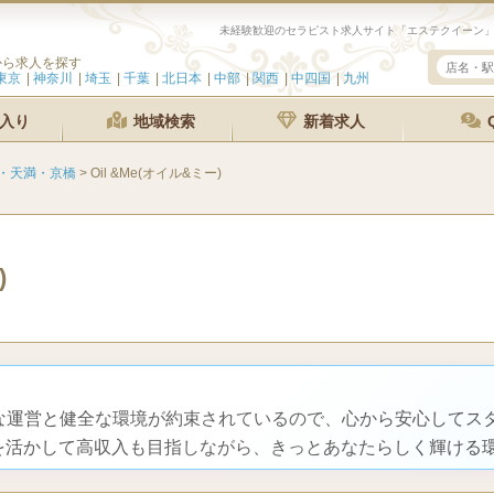
から求人を探す
東京
神奈川
埼玉
千葉
北日本
中部
関西
中四国
九州
入り
地域検索
新着求人
・天満・京橋
>
Oil &Me(オイル&ミー)
)
直な運営と健全な環境が約束されているので、心から安心してス
を活かして高収入も目指しながら、きっとあなたらしく輝ける