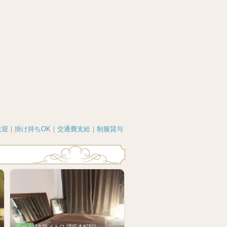
歓迎
｜
掛け持ちOK
｜
交通費支給
｜
制服貸与
ルーム
[大阪メトロ 堺筋本町駅]