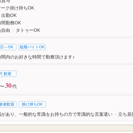
服貸与
ワーク掛け持ちOK
１出勤OK
時間勤務OK
色自由
・
タトゥーOK
日～OK
短期バイトOK
時間内のお好きな時間で勤務頂けます♪
代 歓迎
30
〜
代
験者歓迎
掛け持ちOK
感があり、一般的な常識をお持ちの方で常識的な言葉遣い
・
立ち居