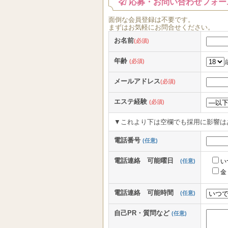
応募・お問い合わせフォー
面倒な
会員登録
は
不要
です。
まずはお気軽にお問合せください。
お名前
(必須)
年齢
(必須)
メールアドレス
(必須)
エステ経験
(必須)
▼これより下は空欄でも採用に影響は
電話番号
(任意)
電話連絡 可能曜日
(任意)
い
金
電話連絡 可能時間
(任意)
自己PR・質問など
(任意)