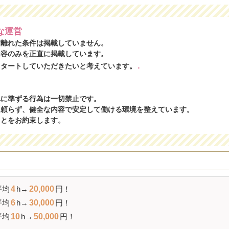
な運営
け離れた条件は掲載していません。
内容のみを正直に掲載しています。
.
スタートしていただきたいと考えています。
れに準ずる行為は一切禁止です。
に頼らず、健全な内容で安定して働ける環境を整えています。
ことをお約束します。
平均
4
h→
20,000
円！
平均
6
h→
30,000
円！
平均
10
h→
50,000
円！