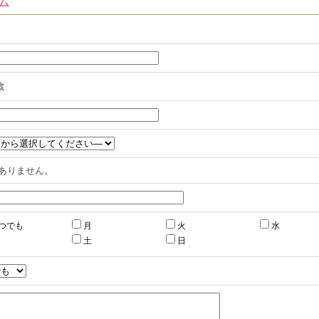
ム
歳
ありません。
つでも
月
火
水
土
日