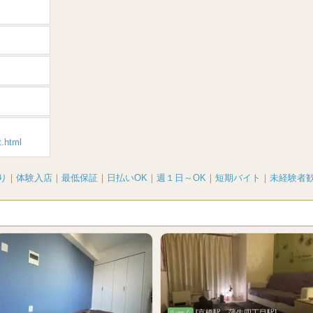
t.html
り
｜
体験入店
｜
最低保証
｜
日払いOK
｜
週１日～OK
｜
短期バイト
｜
未経験者
ルーム
[京橋駅、蒲生四丁目駅]