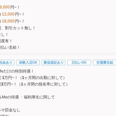
9,000
円~！
分
12,000
円~！
分
18,000
円~！
費、割引カット無し！
なし！
制度有！
日払い支給！
祝金あり
体験入店OK
最低保証あり
日払いOK
交通費支給
＆Meだけの特別待遇！
賞
1
万円~！（
1
ヶ月間の出勤に対して）
賞
3
万円~！（
1
ヶ月間の指名率に対して）
l＆Meの待遇
・
福利厚生に関して
ルマ罰金なし