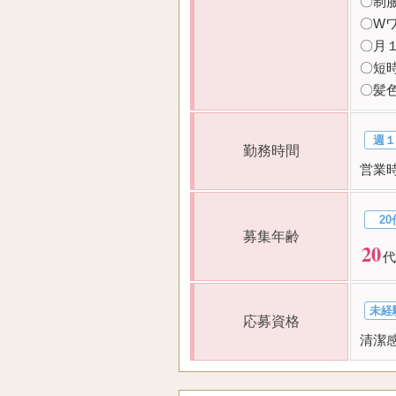
〇制
〇W
〇月
〇短
〇髪
週１
勤務時間
営業
20
募集年齢
20
代
未経
応募資格
清潔