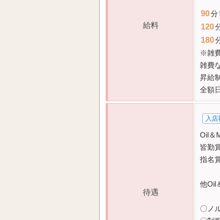
90
分
給料
120
180
※雑
雑費
昇給
全額
入店
Oil
皆勤
指名
他Oi
待遇
〇ノ