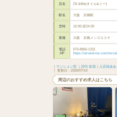
店名
Oil &Me(オイル&ミー)
駅名
大阪 京橋駅
営時
10:00-翌24:00
業種
大阪 京橋メンズエステ
電話
070-8960-1331
HP
https://oil-and-me.com/recrui
｜
マンション型
｜
20代 歓迎
｜
入店祝金あ
｜
更新日：
2026/07/14
周辺のおすすめ求人はこちら
ルーム
[京橋駅]