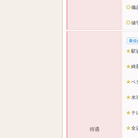
◎
備
◎
値
最低
★
駅
★
綺
★
ベ
★
水
★
テ
★
全
待遇