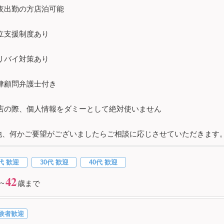
夜出勤の方店泊可能
立支援制度あり
リバイ対策あり
律顧問弁護士付き
店の際、個人情報をダミーとして絶対使いません
他、何かご要望がございましたらご相談に応じさせていただきます
代 歓迎
30代 歓迎
40代 歓迎
42
~
歳まで
験者歓迎