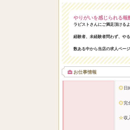
やりがいを感じられる報
ラピストさんにご満足頂ける
経験者、未経験者問わず、や
数ある中から当店の求人ペー
お仕事情報
◎
日
◎
完
☆
収