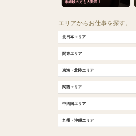
未経験の方も大歓迎！
エリアからお仕事を探す。
北日本エリア
北日本TOP
関東エリア
北海道（札幌・旭川・函館）
埼玉TOP
福島 (いわき・郡山)
東海・北陸エリア
大宮・浦和・川口
茨城（水戸・取手）
東海・北陸TOP
千葉TOP
関西エリア
愛知（名古屋）
松戸・柏
京都
エリア
北陸
中四国エリア
東京TOP
京都駅・伏見区
名古屋TOP
中国・四国TOP
池袋・大塚
三条・京都市役所前
九州・沖縄エリア
名古屋・名駅・太閤通
恵比寿・目黒・自由が丘
広島
大阪
エリア
新栄町・東新町
九州TOP
飯田橋・水道橋・市ヶ谷
香川（高松）