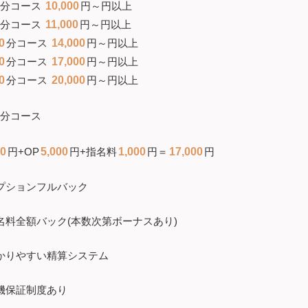
分コース
10,000
円～円以上
分コース
11,000
円～円以上
0
分コース
14,000
円～円以上
0
分コース
17,000
円～円以上
0
分コース
20,000
円～円以上
分コース
00
円+OP
5,000
円+指名料
1,000
円＝
17,000
円
プションフルバック
名料全額バック(本数次第ボーナスあり)
かりやすい精算システム
機保証制度あり