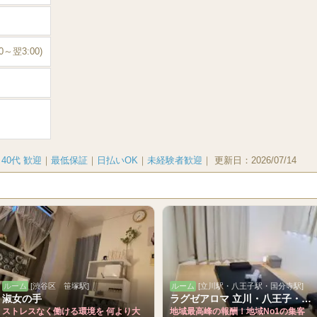
0～翌3:00)
｜
40代 歓迎
｜
最低保証
｜
日払いOK
｜
未経験者歓迎
｜
更新日：
2026/07/14
ルーム
[渋谷区 笹塚駅]
ルーム
[立川駅・八王子駅・国分寺駅]
淑女の手
ラグゼアロマ 立川・八王子・国分寺店
ストレスなく働ける環境を 何より大
地域最高峰の報酬！地域No1の集客