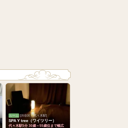
ルーム
[渋谷区 代々木駅]
SPA Y tree（ワイツリー）
代々木駅5分 30歳～55歳位まで幅広