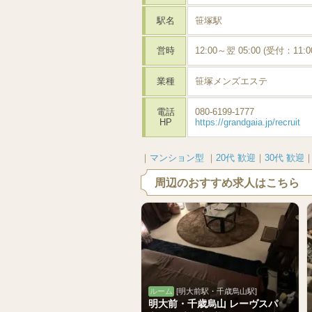
駅名
笹塚駅
営時
12:00～翌 05:00 (受付：11:0
業種
笹塚メンズエステ
電話
080-6199-1777
HP
https://grandgaia.jp/recruit
｜
マンション型
｜
20代 歓迎
｜
30代 歓迎
周辺のおすすめ求人はこちら
ルーム
[明大前駅・千歳烏山駅]
明大前・千歳烏山 レーヴスパ