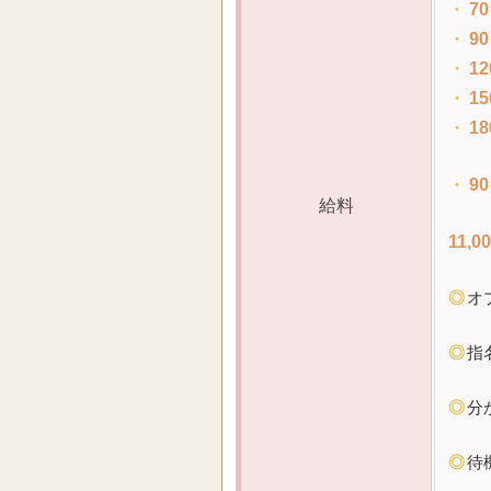
・
70
・
90
・
12
・
15
・
18
・
90
給料
11,0
◎
オ
◎
指
◎
分
◎
待