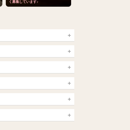
く募集しています♪
宮城 (仙台)
山梨（甲府）
静岡県
大宮・西院・二条
新大久保・高田馬場
大須・上前津・鶴舞
銀座・東京・新橋
島根・鳥取
一宮・津島・小牧
赤羽・板橋
高知