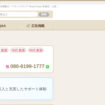
未経験歓迎のセラピスト求人サイト「エステクイーン」笹塚駅の「グランドガイア Grand Gaia 笹塚店」の詳細ページです。
Q&A
広告掲載
代 歓迎
30代 歓迎
40代 歓迎
080-6199-1777
収入と充実したサポート体制