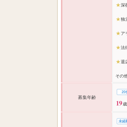
★
深
★
独
★
ア
★
法
★
退
その
20
募集年齢
19
歳
未経