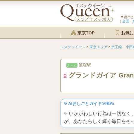
▼都市
全国
東京TOP
お気に
エステクイーン
>
東京エリア
>
京王線・小田
笹塚駅
ルーム
グランドガイア Grand
✨ AIおしごとガイド
(AI要約)
✨ いかがわしい行為は一切な
が、あなたらしく輝く毎日をそ