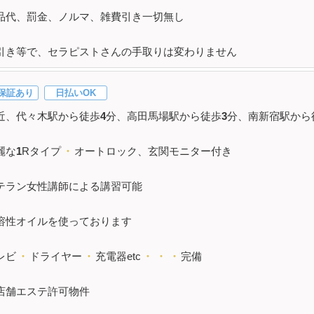
品代、罰金、ノルマ、雑費引き一切無し
引き等で、セラピストさんの手取りは変わりません
保証あり
日払いOK
近、代々木駅から徒歩
4
分、高田馬場駅から徒歩
3
分、南新宿駅から
麗な
1
Rタイプ
・
オートロック、玄関モニター付き
テラン女性講師による講習可能
溶性オイルを使っております
レビ
・
ドライヤー
・
充電器etc
・
・
・
完備
店舗エステ許可物件