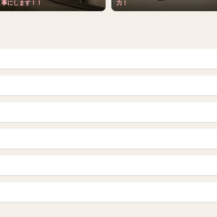
事にします！！
力！
青森
岩手 (盛岡・北上)
山形
長野・松本・上田
越谷・春日部
所沢・川越
栃木（宇都宮・小山）
群馬（伊勢崎・高崎・前橋）
岐阜県
三重県
船橋・習志野・千葉市
烏丸御池駅
四条烏丸・河原町・祇園四条
新宿
渋谷・代々木・三軒茶屋
栄・伏見・ 矢場町
丸の内・久屋・高岳
赤坂・麻布・六本木
品川・五反田・蒲田
岡山
山口
千種・今池・黒川・大曽根
金山・熱田
神田・秋葉原・人形町
上野・鶯谷
愛媛（松山）
徳島