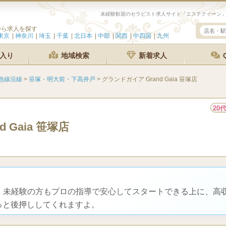
から求人を探す
東京
神奈川
埼玉
千葉
北日本
中部
関西
中四国
九州
入り
地域検索
新着求人
急線沿線
>
笹塚・明大前・下高井戸
>
グランドガイア Grand Gaia 笹塚店
20
 Gaia 笹塚店
く、未経験の方もプロの指導で安心してスタートできる上に、高
っと後押ししてくれますよ。