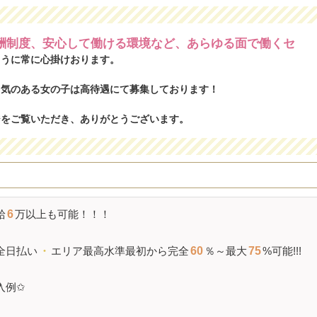
酬制度、安心して働ける環境など、あらゆる面で働くセ
ように常に心掛けおります。
る気のある女の子は高待遇にて募集しております！
ジをご覧いただき、ありがとうございます。
給
6
万以上も可能！！！
全日払い
・
エリア最高水準最初から完全
60
％～最大
75
%可能!!!
入例✩