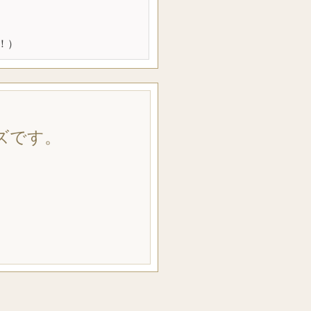
！）
ズです。