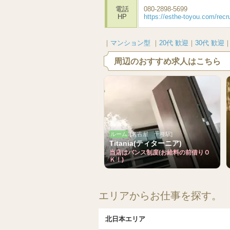
電話
080-2898-5699
HP
https://esthe-toyou.com/recr
｜
マンション型
｜
20代 歓迎
｜
30代 歓迎
周辺のおすすめ求人はこちら
ルーム
[名古屋 千種駅]
Titania(ティターニア)
当店はバンス制度(お給料の前借りＯ
Ｋ！)
エリアからお仕事を探す。
北日本エリア