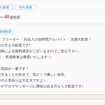
代 歓迎
30代 歓迎
40
〜
歳程度
験者歓迎
・
フリーター
・
社会人の短時間アルバイト
・
主婦大歓迎！
験の方も大歓迎です!
講師による無料講習がございますのでご安心下さい。
者
・
有資格者は優遇いたします
☆
は笑顔が一番です！
接することが好きで、気さくで優しい女性。
少の人見知りは大丈夫ですよ）
テやアロママッサージに興味がある方なら大歓迎です♪