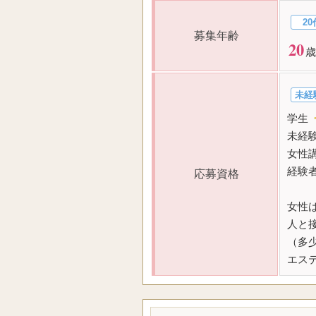
20
募集年齢
20
歳
未経
学生
未経
女性
経験
応募資格
女性
人と
（多
エス