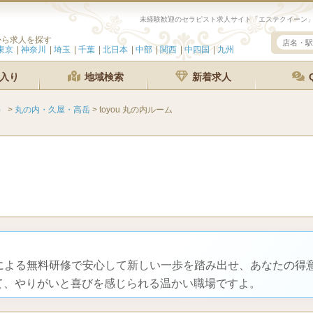
未経験歓迎のセラピスト求人サイト「エステクイーン」丸
から求人を探す
東京
神奈川
埼玉
千葉
北日本
中部
関西
中四国
九州
入り
地域検索
新着求人
）
>
丸の内・久屋・高岳
>
toyou 丸の内ルーム
師による無料研修で安心して新しい一歩を踏み出せ、あなたの得
て、やりがいと喜びを感じられる温かい職場ですよ。