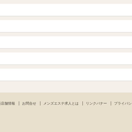
青森
岩手 (盛岡・北上)
山形
長野・松本・上田
越谷・春日部
所沢・川越
栃木（宇都宮・小山）
群馬（伊勢崎・高崎・前橋）
岐阜県
三重県
船橋・習志野・千葉市
烏丸御池駅
四条烏丸・河原町・祇園四条
新宿
渋谷・代々木・三軒茶屋
栄・伏見・ 矢場町
丸の内・久屋・高岳
赤坂・麻布・六本木
品川・五反田・蒲田
岡山
山口
千種・今池・黒川・大曽根
金山・熱田
神田・秋葉原・人形町
上野・鶯谷
愛媛（松山）
徳島
肥後橋・淀屋橋・北浜
南森町・天満・京橋
刈谷・安城・岡崎・豊橋
佐賀
長崎
錦糸町・小岩・葛西
練馬・西東京
南船場・心斎橋・長堀橋
堺筋本町・本町
新店舗情報
お問合せ
メンズエステ求人とは
リンクバナー
プライバシ
鹿児島
宮崎
八王子・立川・国分寺
吹田・豊中・高槻
守口・枚方
川崎・武蔵小杉・溝の口
町田・相模原