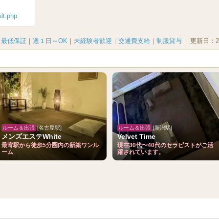
uit.php
｜
最低保証
｜
週１日～OK
｜
未経験者歓迎
｜
交通費支給
｜
制服貸与
｜
更新日：
2
ルーム＆出張
[名古屋駅]
ルーム＆出張
[新潟駅]
メンズエステWhite
Velvet Time
最寄駅から徒歩5分圏内の新築ワンル
現在30代〜40代のセラピストがご活
ーム
躍されています。