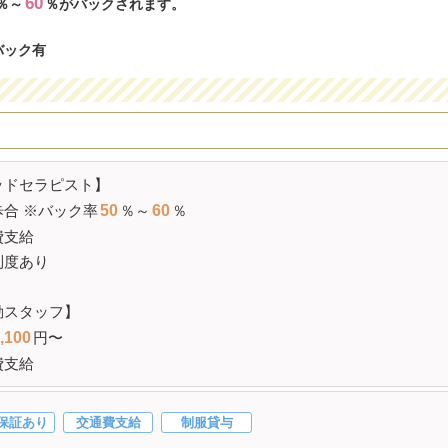
60
％～
％がバックされます。
バック有
ッドセラピスト】
合 ※
バック率
50
％～
60
％
費支給
制度あり
勤スタッフ】
,100
円〜
費支給
保証あり
交通費支給
制服貸与