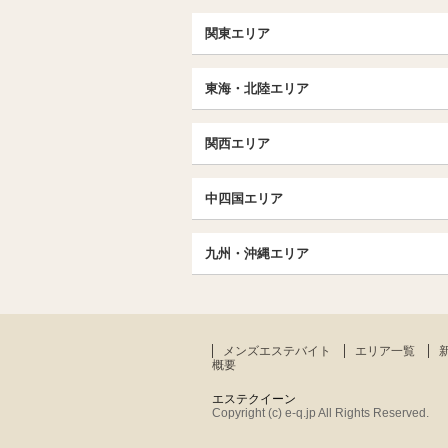
北日本TOP
関東エリア
北海道（札幌・旭川・函館）
埼玉TOP
福島 (いわき・郡山)
東海・北陸エリア
大宮・浦和・川口
茨城（水戸・取手）
東海・北陸TOP
千葉TOP
関西エリア
愛知（名古屋）
松戸・柏
京都
エリア
北陸
中四国エリア
東京TOP
京都駅・伏見区
名古屋TOP
中国・四国TOP
池袋・大塚
三条・京都市役所前
九州・沖縄エリア
名古屋・名駅・太閤通
恵比寿・目黒・自由が丘
広島
大阪
エリア
新栄町・東新町
九州TOP
飯田橋・水道橋・市ヶ谷
香川（高松）
梅田・北新地
春日井・豊田・東海
福岡
北千住・竹の塚・亀有
難波（なんば）
メンズエステバイト
エリア一覧
大分
京王線・小田急線沿線
概要
谷町九丁目駅・天王寺
神奈川TOP
エステクイーン
堺・和泉・岸和田
Copyright (c) e-q.jp All Rights Reserved.
横浜・関内
兵庫
エリア