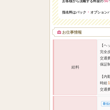
50
お客様から頂戴する料金の
・
指名料はバック
オプション
お仕事情報
【ヘ
完全歩
交通
保証
給料
【内
時給
1
交通
最低