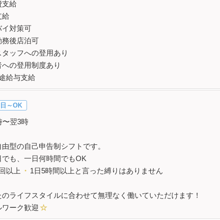
費支給
支給
バイ対策可
勤務後店泊可
スタッフへの登用あり
者への登用制度あり
途給与支給
日～OK
時〜翌3時
自由型の自己申告制シフトです。
日でも、一日何時間でもOK
1回以上
・
1日5時間以上と言った縛りはありません
たのライフスタイルに合わせて無理なく働いていただけます！
ルワーク歓迎
☆