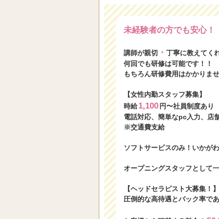
未経験者の方でも安心！
・
講師が親切
丁寧に教えてく
何回でも研修は可能です！！
もちろん研修費用はかかりま
【女性内勤スタッフ募集】
1,100
時給
円〜社員制度あり
電話対応、簡単なpc入力、店
※交通費支給
ソフトサービスのみ！いかが
オープニングスタッフとして
【ヘッドセラピスト大募集！
圧倒的な高待遇とバック率で