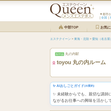
▼都市
全国
中部TOP
お気に
エステクイーン
>
東海・北陸
>
愛知（名古屋
丸の内駅
ルーム
toyou 丸の内ルーム
✨ AIおしごとガイド
(AI要約)
✨ 未経験からでも、親切な講
ながるお仕事への興味を活かし