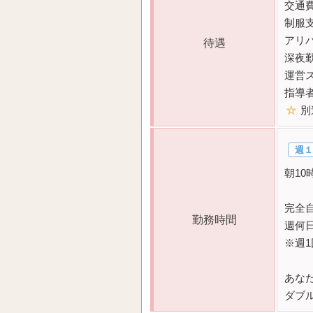
交通
制服
アリ
待遇
深夜
運営
指導
☆
別
週１
朝10
完全
勤務時間
週何
※週
あな
ダブ