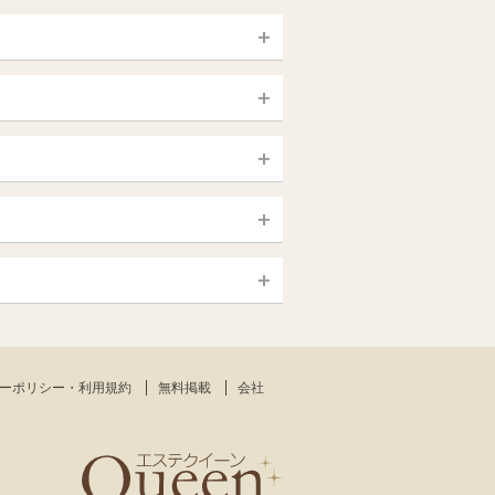
宮城 (仙台)
山梨（甲府）
静岡県
大宮・西院・二条
新大久保・高田馬場
大須・上前津・鶴舞
銀座・東京・新橋
島根・鳥取
一宮・津島・小牧
赤羽・板橋
高知
日本橋（大阪市）
熊本
中野・吉祥寺（中央線沿線）
新大阪・十三・南方
ーポリシー・利用規約
無料掲載
会社
沖縄
東大阪・八尾
小田原・藤沢