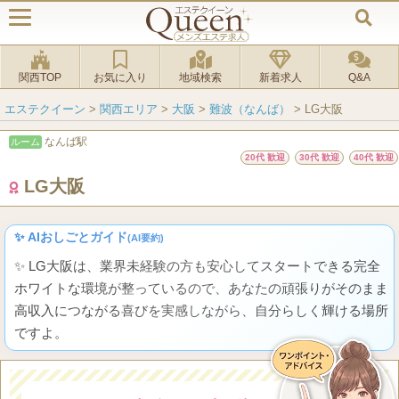
関西TOP
お気に入り
地域検索
新着求人
Q&A
エステクイーン
>
関西エリア
>
大阪
>
難波（なんば）
>
LG大阪
なんば駅
ルーム
20代 歓迎
30代 歓迎
40代 歓迎
LG大阪
✨ AIおしごとガイド
(AI要約)
✨ LG大阪は、業界未経験の方も安心してスタートできる完全
ホワイトな環境が整っているので、あなたの頑張りがそのまま
高収入につながる喜びを実感しながら、自分らしく輝ける場所
ですよ。