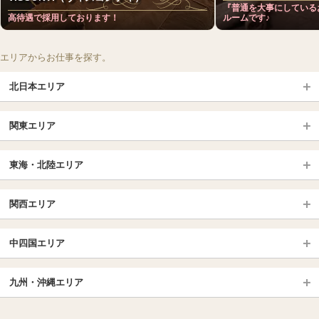
『普通を大事にしている
高待遇で採用しております！
ルームです♪
エリアからお仕事を探す。
北日本エリア
北日本TOP
関東エリア
北海道（札幌・旭川・函館）
青森
埼玉TOP
岩手 (盛岡・北上)
宮城 (仙台)
東海・北陸エリア
大宮・浦和・川口
越谷・春日部
福島 (いわき・郡山)
山形
東海・北陸TOP
所沢・川越
長野・松本・上田
山梨（甲府）
関西エリア
愛知（名古屋）
岐阜県
千葉TOP
茨城（水戸・取手）
栃木（宇都宮・小山）
京都
エリア
三重県
静岡県
中四国エリア
群馬（伊勢崎・高崎・前橋）
松戸・柏
船橋・習志野・千葉市
京都駅・伏見区
烏丸御池駅
北陸
東京TOP
中国・四国TOP
四条烏丸・河原町・祇園四条
大宮・西院・二条
九州・沖縄エリア
名古屋TOP
池袋・大塚
広島
新宿
岡山
三条・京都市役所前
名古屋・名駅・太閤通
栄・伏見・ 矢場町
九州TOP
渋谷・代々木・三軒茶屋
山口
新大久保・高田馬場
島根・鳥取