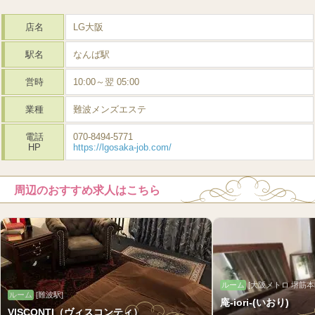
店名
LG大阪
駅名
なんば駅
営時
10:00～翌 05:00
業種
難波メンズエステ
電話
070-8494-5771
HP
https://lgosaka-job.com/
周辺のおすすめ求人はこちら
ルーム
[大阪メトロ 堺筋本
ルーム
[難波駅]
庵-iori-(いおり)
VISCONTI（ヴィスコンティ）