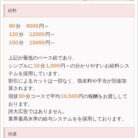
給料
90
9000
分
円～
120
12000
分
円～
150
15000
分
円～
上記が最低のベース給であり、
10
1,000
シンプルに
分
円～の分かりやすいお給料シス
テムを採用しています。
割引によるカットは一切なく、指名料や手当が別途加
算されます。
90
10,500
現状
分コースで平均
円の報酬をお渡しして
おります。
誇大広告ではありません。
業界最高水準の給与システムをを採用しております。
待遇