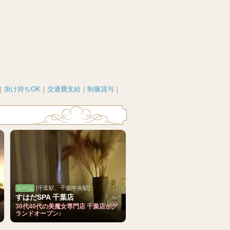
｜
掛け持ちOK
｜
交通費支給
｜
制服貸与
｜
ルーム
[千葉駅、千葉中央駅]
すはだSPA 千葉店
30代40代の美魔女専門店 千葉店がグ
ランドオープン♪