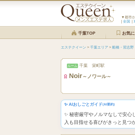
▼都市
全国
千葉TOP
お気に
エステクイーン
>
千葉エリア
>
船橋・習志野
千葉 栄町駅
ルーム
Noir
～ノワール～
✨ AIおしごとガイド
(AI要約)
✨ 秘密厳守やノルマなしで安心
入も目指せる喜びがきっと見つ