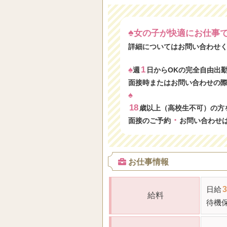
♠
女の子が快適にお仕事
詳細についてはお問い合わせ
♠
1
週
日からOKの完全自由出
面接時またはお問い合わせの
♠
18
歳以上（高校生不可）の方
・
面接のご予約
お問い合わせ
お仕事情報
日給
3
給料
待機