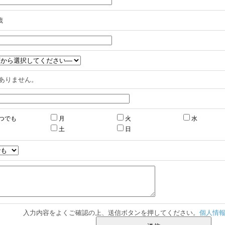
歳
ありません。
つでも
月
火
水
土
日
入力内容をよくご確認の上、送信ボタンを押してください。
個人情