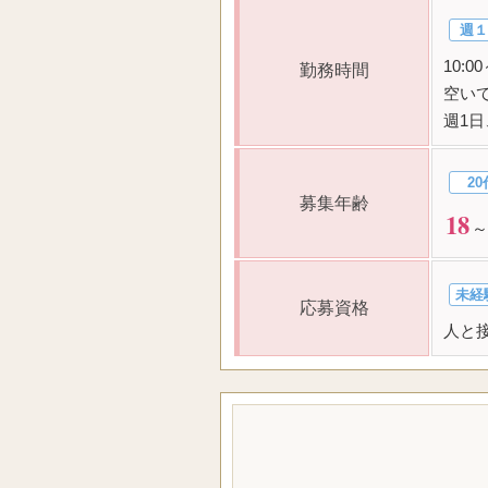
週１
10:
勤務時間
空い
週1日
20
募集年齢
18
～
未経
応募資格
人と