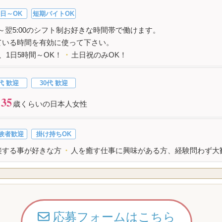
日～OK
短期バイトOK
00～翌5:00のシフト制お好きな時間帯で働けます。
ている時間を有効に使って下さい。
、1日5時間～OK！
・
土日祝のみOK！
代 歓迎
30代 歓迎
35
歳くらいの日本人女性
験者歓迎
掛け持ちOK
接する事が好きな方
・
人を癒す仕事に興味がある方、経験問わず大
応募フォームはこちら