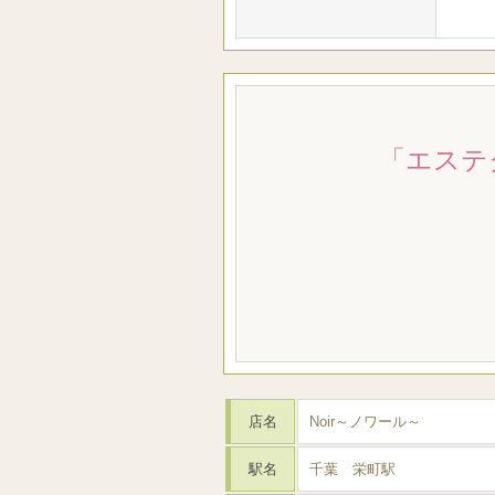
「エステ
店名
Noir～ノワール～
駅名
千葉 栄町駅