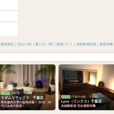
｜
最低保証
｜
日払いOK
｜
週１日～OK
｜
短期バイト
｜
未経験者歓迎
｜
個室待機
ルーム
[栄町駅・千葉駅]
ルーム
[千葉中央駅・千葉駅]
マダムリラックス 千葉店
Lynx（リンクス）千葉店
業界最高水準の超高待遇！ 30代・40
代の女性大歓迎！
未経験歓迎 完全個室待機