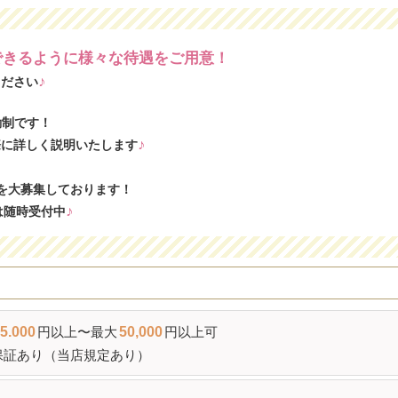
できるように様々な待遇をご用意！
♪
ください
勤制です！
♪
際に詳しく説明いたします
を大募集しております！
♪
は随時受付中
5.000
円以上〜最大
50,000
円以上可
保証あり（当店規定あり）