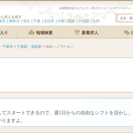
から求人を探す
東京
神奈川
埼玉
千葉
北日本
中部
関西
中四国
九州
入り
地域検索
新着求人
・千葉市
>
千葉駅・栄町駅
>
Noir～ノワール～
してスタートできるので、週1日からの自由なシフトを活かし
かりますよ。