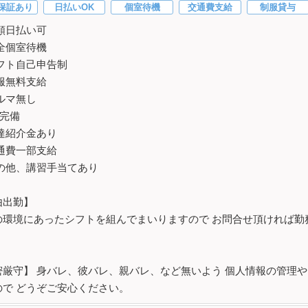
保証あり
日払いOK
個室待機
交通費支給
制服貸与
額日払い可
全個室待機
フト自己申告制
服無料支給
ルマ無し
fi完備
達紹介金あり
通費一部支給
の他、講習手当てあり
由出勤】
の環境にあったシフトを組んでまいりますので お問合せ頂ければ勤
。
密厳守】 身バレ、彼バレ、親バレ、など無いよう 個人情報の管理
ので どうぞご安心ください。