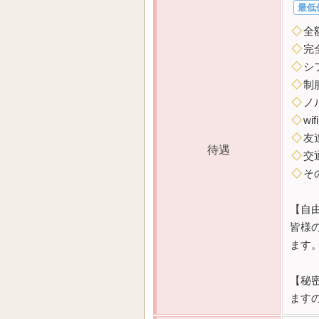
最低
◇
全
◇
完
◇
シ
◇
制
◇
ノ
◇
wi
◇
友
待遇
◇
交
◇
そ
【自
皆様
ます
【秘
ます