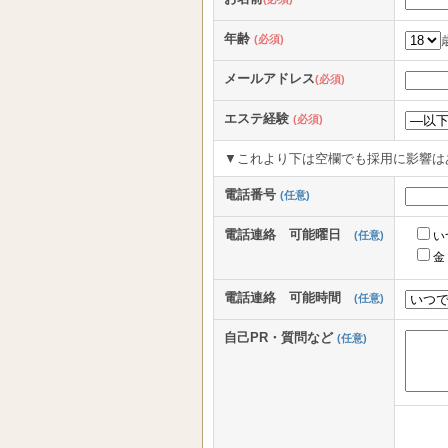
年齢
(必須)
メールアドレス
(必須)
エステ経験
(必須)
▼これより下は空欄でも採用に影響は
電話番号
(任意)
電話連絡 可能曜日
(任意)
い
金
電話連絡 可能時間
(任意)
自己PR・質問など
(任意)