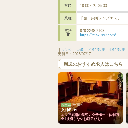
営時
10:00～翌 05:00
業種
千葉 栄町メンズエステ
電話
070-2248-2108
HP
https://relax-noir.com/
｜
マンション型
｜
20代 歓迎
｜
30代 歓迎
更新日：
2026/07/17
周辺のおすすめ求人はこちら
ルーム
[千葉駅]
女神Plus
エリア屈指の集客力☆サポート体制万
全‼後悔しないお店選びを♪