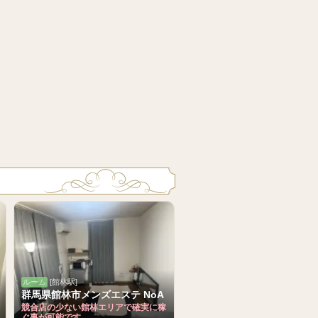
ルーム
[館林駅]
群馬県館林市メンズエステ NoA
競合店の少ない館林エリアで確実に稼
ぐ事が可能です。