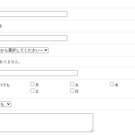
歳
ありません。
つでも
月
火
水
土
日