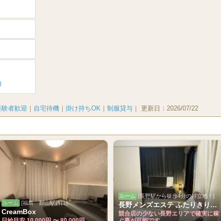
l
経験者歓迎
｜
自宅待機
｜
掛け持ちOK
｜
制服貸与
｜
更新日：
2026/07/22
ルーム
[長野駅から徒歩4分の好立地！]
ルーム
[福島 郡山駅西口]
長野メンズエステ ふたりきりSPA
CreamBox
競合店の少ない長野エリアで確実に稼
日給目安 10,000円 〜 80,000円
ぐ事が可能です。