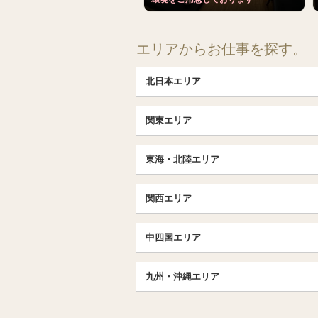
エリアからお仕事を探す。
北日本エリア
北日本TOP
関東エリア
北海道（札幌・旭川・函館）
埼玉TOP
福島 (いわき・郡山)
東海・北陸エリア
大宮・浦和・川口
茨城（水戸・取手）
東海・北陸TOP
千葉TOP
関西エリア
愛知（名古屋）
松戸・柏
京都
エリア
北陸
中四国エリア
東京TOP
京都駅・伏見区
名古屋TOP
中国・四国TOP
池袋・大塚
三条・京都市役所前
九州・沖縄エリア
名古屋・名駅・太閤通
恵比寿・目黒・自由が丘
広島
大阪
エリア
新栄町・東新町
九州TOP
飯田橋・水道橋・市ヶ谷
香川（高松）