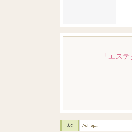
「エステ
店名
Ash Spa