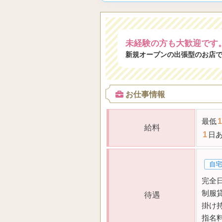
未経験の方も大歓迎です
新規オープンの出張型のお店
お仕事情報
最低
1
給料
1
日
自宅
完全
制服
待遇
掛け持
指名