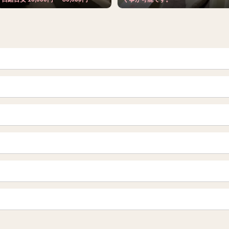
青森
岩手 (盛岡・北上)
山形
長野・松本・上田
越谷・春日部
所沢・川越
栃木（宇都宮・小山）
群馬（伊勢崎・高崎・前橋）
岐阜県
三重県
船橋・習志野・千葉市
烏丸御池駅
四条烏丸・河原町・祇園四条
新宿
渋谷・代々木・三軒茶屋
栄・伏見・ 矢場町
丸の内・久屋・高岳
赤坂・麻布・六本木
品川・五反田・蒲田
岡山
山口
千種・今池・黒川・大曽根
金山・熱田
神田・秋葉原・人形町
上野・鶯谷
愛媛（松山）
徳島