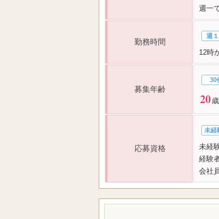
週一で
週１
勤務時間
12時
30
募集年齢
20
歳
未経
未経
応募資格
経験
会社