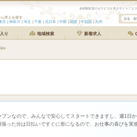
未経験歓迎のセラピスト求人サイト「エステ
から求人を探す
東京
神奈川
埼玉
千葉
北日本
中部
関西
中四国
九州
入り
地域検索
新着求人
Spa
ープンなので、みんなで安心してスタートできますし、週1日
頑張った分は日払いですぐに形になるので、お仕事の喜びを実