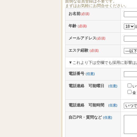
面倒な
会員登録
は
不要
です。
まずはお気軽にお問合せください。
お名前
(必須)
年齢
(必須)
メールアドレス
(必須)
エステ経験
(必須)
▼これより下は空欄でも採用に影響は
電話番号
(任意)
電話連絡 可能曜日
(任意)
い
金
電話連絡 可能時間
(任意)
自己PR・質問など
(任意)