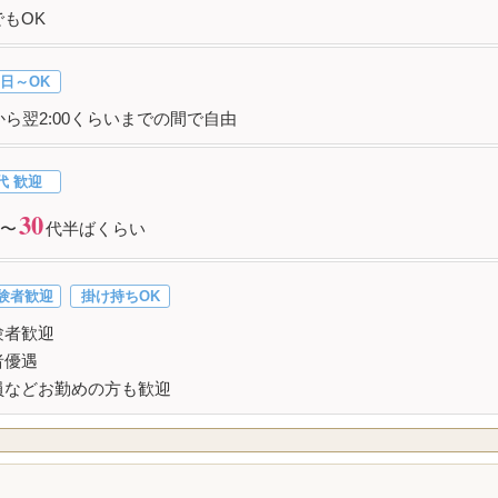
もOK
日～OK
から翌2:00くらいまでの間で自由
代 歓迎
30
〜
代半ばくらい
験者歓迎
掛け持ちOK
験者歓迎
者優遇
員などお勤めの方も歓迎