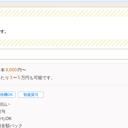
。
です。
本
9,000
円〜
あたり
3
〜
5
万円も可能です。
待機OK
制服貸与
日払い
貸与
ちOK
料全額バック