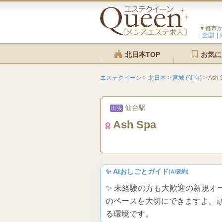
▼都市
全国
北日本TOP
お気に
エステクイーン
>
北日本
>
宮城 (仙台)
>
Ash 
仙台駅
出張
Ash Spa
✨ AIおしごとガイド
(AI要約)
✨ 未経験の方も大歓迎の新規オ
のペースを大切にできますよ。
る環境です。