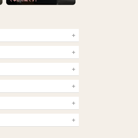
宮城 (仙台)
山梨（甲府）
静岡県
大宮・西院・二条
新大久保・高田馬場
大須・上前津・鶴舞
銀座・東京・新橋
島根・鳥取
一宮・津島・小牧
赤羽・板橋
高知