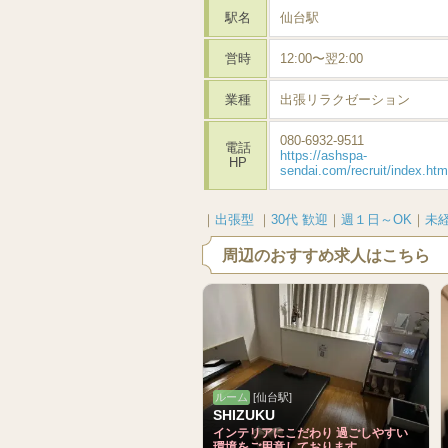
駅名
仙台駅
営時
12:00〜翌2:00
業種
出張リラクゼーション
080-6932-9511
電話
https://ashspa-
HP
sendai.com/recruit/index.htm
｜
出張型
｜
30代 歓迎
｜
週１日～OK
｜
未
周辺のおすすめ求人はこちら
ルーム
[仙台駅]
SHIZUKU
インテリアにこだわり 過ごしやすい
環境をご用意しております