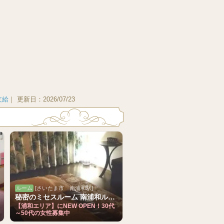
支給
｜
更新日：
2026/07/23
ルーム
[さいたま市 南浦和駅]
秘密のミセスルーム 南浦和ルーム
【浦和エリア】にNEW OPEN！30代
～50代の女性募集中