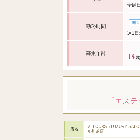
全額
週１
勤務時間
週1日
募集年齢
18
歳
「エステ
VELOURS（LUXURY SAL
店名
ル川越店）