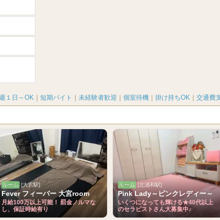
週１日～OK
｜
短期バイト
｜
未経験者歓迎
｜
個室待機
｜
掛け持ちOK
｜
交通費
ルーム
[大宮駅]
ルーム
[北浦和駅]
Fever フィーバー 大宮room
Pink Lady～ピンクレディー～
月給100万以上可能！ 罰金ノルマな
いくつになっても輝ける★40代以上
し、保証時給有り
のセラピストさん大募集中♪