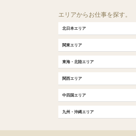
エリアからお仕事を探す。
北日本エリア
北日本TOP
関東エリア
北海道（札幌・旭川・函館）
埼玉TOP
福島 (いわき・郡山)
東海・北陸エリア
大宮・浦和・川口
茨城（水戸・取手）
東海・北陸TOP
千葉TOP
関西エリア
愛知（名古屋）
松戸・柏
京都
エリア
北陸
中四国エリア
東京TOP
京都駅・伏見区
名古屋TOP
中国・四国TOP
池袋・大塚
三条・京都市役所前
九州・沖縄エリア
名古屋・名駅・太閤通
恵比寿・目黒・自由が丘
広島
大阪
エリア
新栄町・東新町
九州TOP
飯田橋・水道橋・市ヶ谷
香川（高松）
梅田・北新地
春日井・豊田・東海
福岡
北千住・竹の塚・亀有