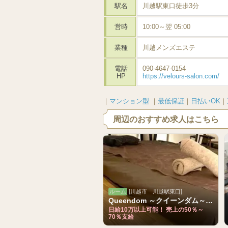
駅名
川越駅東口徒歩3分
営時
10:00～翌 05:00
業種
川越メンズエステ
電話
090-4647-0154
HP
https://velours-salon.com/
｜
マンション型
｜
最低保証
｜
日払いOK
｜
周辺のおすすめ求人はこちら
ルーム
[川越市 川越駅東口]
Queendom ～クイーンダム～ 川越ルーム
日給10万以上可能！ 売上の50％～
70％支給