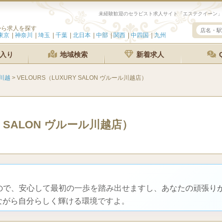
から求人を探す
東京
神奈川
埼玉
千葉
北日本
中部
関西
中四国
九州
入り
地域検索
新着求人
川越
>
VELOURS（LUXURY SALON ヴルール川越店）
Y SALON ヴルール川越店）
るので、安心して最初の一歩を踏み出せますし、あなたの頑張り
ながら自分らしく輝ける環境ですよ。