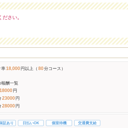
ください。
ク率
18,000
円以上（
80
分コース）
の報酬一覧
18000
円
分
23000
円
分
28000
円
保証あり
日払いOK
個室待機
交通費支給