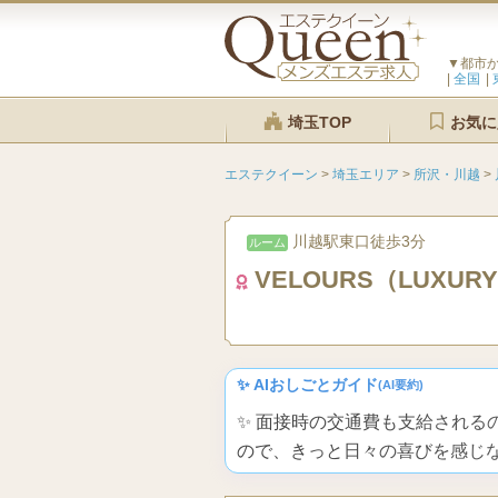
▼都市
全国
埼玉TOP
お気に
エステクイーン
>
埼玉エリア
>
所沢・川越
>
川越駅東口徒歩3分
ルーム
VELOURS（LUXUR
✨ AIおしごとガイド
(AI要約)
✨ 面接時の交通費も支給され
ので、きっと日々の喜びを感じ