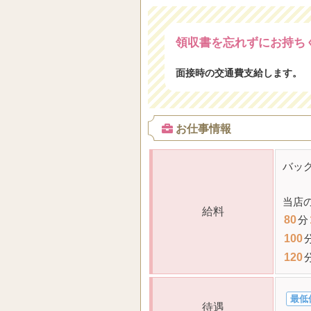
領収書を忘れずにお持ち
面接時の交通費支給します。
お仕事情報
バッ
当店
給料
80
分
100
120
最低
待遇