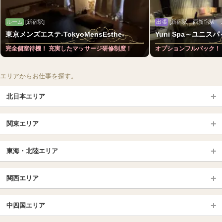
ルーム
[新宿駅]
出張
[新宿駅 西新宿駅 
東京メンズエステ-TokyoMensEsthe-
Yuni Spa～ユニスパ
完全個室待機！ 充実したマッサージ研修制度！
オプションフルバック！
エリアからお仕事を探す。
北日本エリア
北日本TOP
関東エリア
北海道（札幌・旭川・函館）
青森
埼玉TOP
岩手 (盛岡・北上)
宮城 (仙台)
東海・北陸エリア
大宮・浦和・川口
越谷・春日部
福島 (いわき・郡山)
山形
東海・北陸TOP
所沢・川越
長野・松本・上田
山梨（甲府）
関西エリア
愛知（名古屋）
岐阜県
千葉TOP
茨城（水戸・取手）
栃木（宇都宮・小山）
京都
エリア
三重県
静岡県
中四国エリア
群馬（伊勢崎・高崎・前橋）
松戸・柏
船橋・習志野・千葉市
京都駅・伏見区
烏丸御池駅
北陸