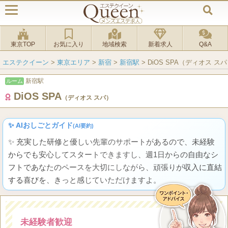
東京TOP
お気に入り
地域検索
新着求人
Q&A
エステクイーン
>
東京エリア
>
新宿
>
新宿駅
>
DiOS SPA（ディオス ス
新宿駅
ルーム
DiOS SPA
（ディオス スパ）
✨ AIおしごとガイド
(AI要約)
✨ 充実した研修と優しい先輩のサポートがあるので、未経験
からでも安心してスタートできますし、週1日からの自由なシ
フトであなたのペースを大切にしながら、頑張りが収入に直結
する喜びを、きっと感じていただけますよ。
未経験者歓迎