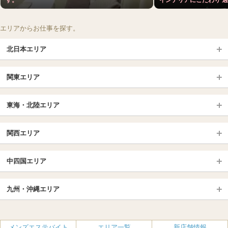
エリアからお仕事を探す。
北日本エリア
北日本TOP
関東エリア
北海道（札幌・旭川・函館）
青森
埼玉TOP
岩手 (盛岡・北上)
宮城 (仙台)
東海・北陸エリア
大宮・浦和・川口
越谷・春日部
福島 (いわき・郡山)
山形
東海・北陸TOP
所沢・川越
長野・松本・上田
山梨（甲府）
関西エリア
愛知（名古屋）
岐阜県
千葉TOP
茨城（水戸・取手）
栃木（宇都宮・小山）
京都
エリア
三重県
静岡県
中四国エリア
群馬（伊勢崎・高崎・前橋）
松戸・柏
船橋・習志野・千葉市
京都駅・伏見区
烏丸御池駅
北陸
東京TOP
中国・四国TOP
四条烏丸・河原町・祇園四条
大宮・西院・二条
九州・沖縄エリア
名古屋TOP
池袋・大塚
広島
新宿
岡山
三条・京都市役所前
名古屋・名駅・太閤通
栄・伏見・ 矢場町
九州TOP
渋谷・代々木・三軒茶屋
山口
新大久保・高田馬場
島根・鳥取
大阪
エリア
丸の内・久屋・高岳
大須・上前津・鶴舞
福岡
佐賀
メンズエステバイト
エリア一覧
新店舗情報