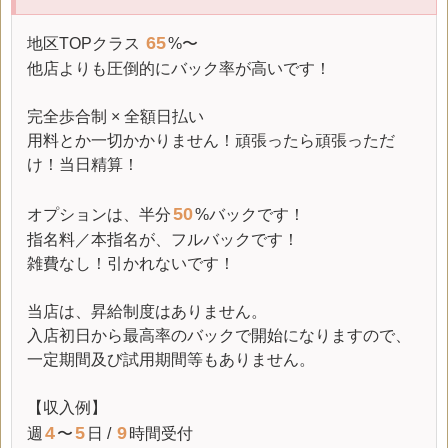
65
地区TOPクラス
%〜
他店よりも圧倒的に
バック率
が高いです！
完全歩合制 × 全額日払い
用料とか一切かかりません！頑張ったら頑張っただ
け！当日精算！
50
オプションは、半分
%バックです！
指名料／本指名が、フルバックです！
雑費なし！引かれないです！
当店は、昇給制度はありません。
入店初日から最高率のバックで開始になりますので、
一定期間及び試用期間等もありません。
【収入例】
4
5
9
週
〜
日 /
時間受付