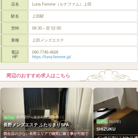
店名
Luna Femme（ルナファム）上田
駅名
上田駅
営時
09:30～翌 02:00
業種
上田メンズエステ
電話
090-7746-4668
HP
https://luna-femme.jp/
周辺のおすすめ求人はこちら
ルーム
[長野駅から徒歩4分の好立地！]
ルーム
[仙台駅]
長野メンズエステ ふたりきりSPA
SHIZUKU
競合店の少ない長野エリアで確実に稼ぐ事が可能で
す。
インテリアにこだわり 