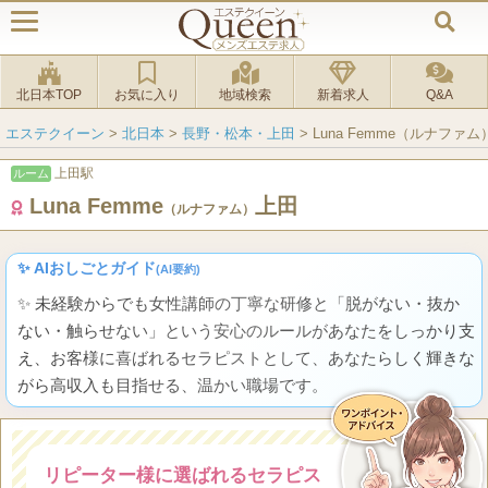
北日本TOP
お気に入り
地域検索
新着求人
Q&A
エステクイーン
>
北日本
>
長野・松本・上田
>
Luna Femme（ルナファ
上田駅
ルーム
Luna Femme
上田
（ルナファム）
✨ AIおしごとガイド
(AI要約)
✨ 未経験からでも女性講師の丁寧な研修と「脱がない・抜か
ない・触らせない」という安心のルールがあなたをしっかり支
え、お客様に喜ばれるセラピストとして、あなたらしく輝きな
がら高収入も目指せる、温かい職場です。
リピーター様に選ばれるセラピス