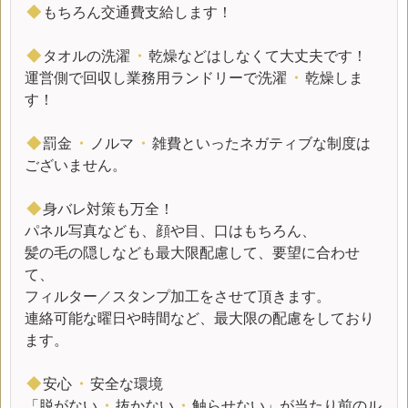
◆
もちろん交通費支給します！
◆
タオルの洗濯
・
乾燥などはしなくて大丈夫です！
運営側で回収し業務用ランドリーで洗濯
・
乾燥しま
す！
◆
罰金
・
ノルマ
・
雑費といったネガティブな制度は
ございません。
◆
身バレ対策も万全！
パネル写真なども、顔や目、口はもちろん、
髪の毛の隠しなども最大限配慮して、要望に合わせ
て、
フィルター／スタンプ加工をさせて頂きます。
連絡可能な曜日や時間など、最大限の配慮をしており
ます。
◆
安心
・
安全な環境
「脱がない
・
抜かない
・
触らせない」が当たり前のル