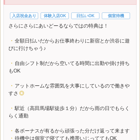
入店祝金あり
体験入店OK
日払いOK
個室待機
さらにさらにあいどーるならではの特典は！
・
全額日払いだからお仕事終わりに新宿とか渋谷に遊
びに行けちゃう♪
・
自由シフト制だから空いてる時間に出勤や掛け持ち
もOK
・
アットホームな雰囲気を大事にしているので働きや
すさ
◎
・
駅近（高田馬場駅徒歩１分）だから雨の日でもらく
らく通勤
・
各ボーナスが有るから頑張った分だけ返って来ます
・
待機中は個室で寝てても携帯いじっててもOK