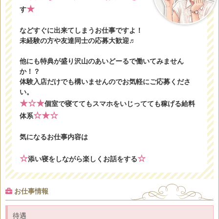
★
す
などすぐに出来てしまうお仕事ですよ！
未経験の方や友達同士の応募大歓迎♬
他にも特典が盛り沢山のあいどーるで働いてみません
か！？
体験入店だけでも構いませんのでお気軽にご応募くださ
い。
★
☆
★
個室で寝ててもスマホをいじってても稼げる給料
☆
★
☆
体系
気になるお仕事内容は
☆
☆
添い寝をしながら楽しくお話をする
お仕事情報
待遇