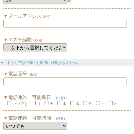
歳
メールアドレス
(必須)
エステ経験
(必須)
▼これより下は空欄でも採用に影響はありません。
電話番号
(任意)
電話連絡 可能曜日
(任意)
いつでも
月
火
水
木
金
土
日
電話連絡 可能時間
(任意)