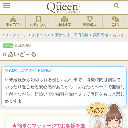
東京TOP
お気に入り
地域検索
新着求人
Q&A
エステクイーン
>
東京エリア
>
新大久保・高田馬場
>
高田馬場
>
あいど～
高田馬場駅
ルーム
あいど～る
✨ AIおしごとガイド
(AI要約)
✨ 未経験から始められる優しいお仕事で、待機時間は個室で
ゆったり過ごせる安心感があるから、あなたのペースで無理な
く輝きながら、日払いでお給料を受け取って毎日をもっと楽し
めますよ。
★
簡単なマッサージでお客様を癒