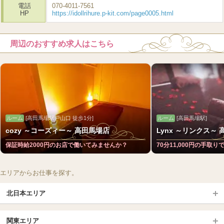
電話
070-4011-7561
HP
https://idollrihure.p-kit.com/page0005.html
周辺のおすすめ求人はこちら
ルーム
[高田馬場駅戸山口 徒歩1分]
ルーム
[高田馬場駅]
cozy ～コーズィー～ 高田馬場店
Lynx ～リンクス～
保証時給2000円のお店で働いてみませんか？
70分11,000円の手取り
エリアからお仕事を探す。
北日本エリア
北日本TOP
関東エリア