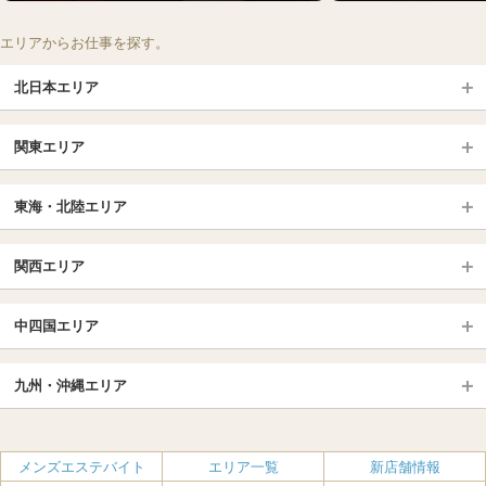
エリアからお仕事を探す。
北日本エリア
北日本TOP
関東エリア
北海道（札幌・旭川・函館）
青森
埼玉TOP
岩手 (盛岡・北上)
宮城 (仙台)
東海・北陸エリア
大宮・浦和・川口
越谷・春日部
福島 (いわき・郡山)
山形
東海・北陸TOP
所沢・川越
長野・松本・上田
山梨（甲府）
関西エリア
愛知（名古屋）
岐阜県
千葉TOP
茨城（水戸・取手）
栃木（宇都宮・小山）
京都
エリア
三重県
静岡県
中四国エリア
群馬（伊勢崎・高崎・前橋）
松戸・柏
船橋・習志野・千葉市
京都駅・伏見区
烏丸御池駅
北陸
東京TOP
中国・四国TOP
四条烏丸・河原町・祇園四条
大宮・西院・二条
九州・沖縄エリア
名古屋TOP
池袋・大塚
広島
新宿
岡山
三条・京都市役所前
名古屋・名駅・太閤通
栄・伏見・ 矢場町
九州TOP
渋谷・代々木・三軒茶屋
山口
新大久保・高田馬場
島根・鳥取
大阪
エリア
丸の内・久屋・高岳
大須・上前津・鶴舞
福岡
佐賀
メンズエステバイト
エリア一覧
新店舗情報
恵比寿・目黒・自由が丘
香川（高松）
赤坂・麻布・六本木
愛媛（松山）
梅田・北新地
肥後橋・淀屋橋・北浜