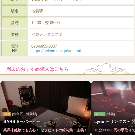
駅名
池袋駅
営時
12:00～翌 05:00
業種
池袋メンズエステ
電話
070-6955-8307
HP
https://selene-spa.jp/#recruit
周辺のおすすめ求人はこちら
店舗
[豊島区 池袋駅]
ルーム
[池袋]
BARBIE～バービー
Lynx ～リンクス～ 
業界未経験でも安心！ セラピストの給与第一主義！
70分11,000円の手取り