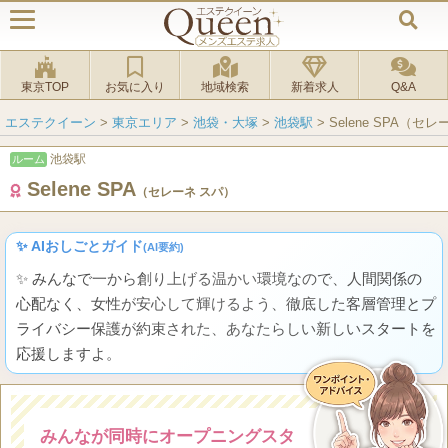
東京TOP
お気に入り
地域検索
新着求人
Q&A
エステクイーン
>
東京エリア
>
池袋・大塚
>
池袋駅
>
Selene SPA（セ
池袋駅
ルーム
Selene SPA
（セレーネ スパ）
✨ AIおしごとガイド
(AI要約)
✨ みんなで一から創り上げる温かい環境なので、人間関係の
心配なく、女性が安心して輝けるよう、徹底した客層管理とプ
ライバシー保護が約束された、あなたらしい新しいスタートを
応援しますよ。
みんなが同時にオープニングスタ