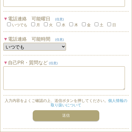
電話連絡 可能曜日
(任意)
いつでも
月
火
水
木
金
土
日
電話連絡 可能時間
(任意)
自己PR・質問など
(任意)
入力内容をよくご確認の上、送信ボタンを押してください。
個人情報の
取り扱いについて