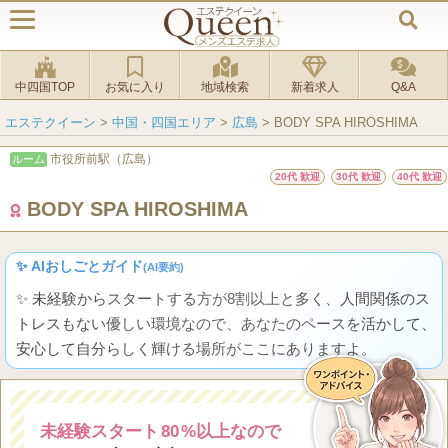
中四国TOP
お気に入り
地域検索
新着求人
Q&A
エステクイーン
>
中国・四国エリア
>
広島
>
BODY SPA HIROSHIMA
市役所前駅（広島）
ルーム
20代 歓迎
30代 歓迎
40代 歓迎
BODY SPA HIROSHIMA
✨ AIおしごとガイド
(AI要約)
✨ 未経験からスタートする方が8割以上と多く、人間関係のス
トレスもない優しい環境なので、あなたのペースを活かして、
安心して自分らしく輝ける場所がここにありますよ。
未経験スタート
80
%以上なので