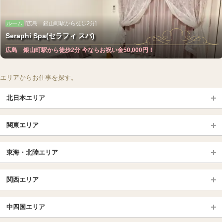
ルーム
[広島 銀山町駅から徒歩2分]
Seraphi Spa(セラフィ スパ)
広島 銀山町駅から徒歩2分 今ならお祝い金50,000円！
エリアからお仕事を探す。
北日本エリア
北日本TOP
関東エリア
北海道（札幌・旭川・函館）
青森
埼玉TOP
岩手 (盛岡・北上)
宮城 (仙台)
東海・北陸エリア
大宮・浦和・川口
越谷・春日部
福島 (いわき・郡山)
山形
東海・北陸TOP
所沢・川越
長野・松本・上田
山梨（甲府）
関西エリア
愛知（名古屋）
岐阜県
千葉TOP
茨城（水戸・取手）
栃木（宇都宮・小山）
京都
エリア
三重県
静岡県
中四国エリア
群馬（伊勢崎・高崎・前橋）
松戸・柏
船橋・習志野・千葉市
京都駅・伏見区
烏丸御池駅
北陸