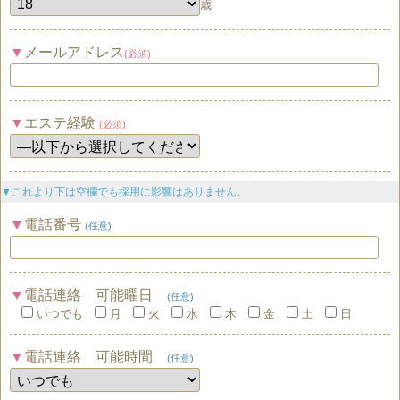
歳
メールアドレス
(必須)
エステ経験
(必須)
▼これより下は空欄でも採用に影響はありません。
電話番号
(任意)
電話連絡 可能曜日
(任意)
いつでも
月
火
水
木
金
土
日
電話連絡 可能時間
(任意)