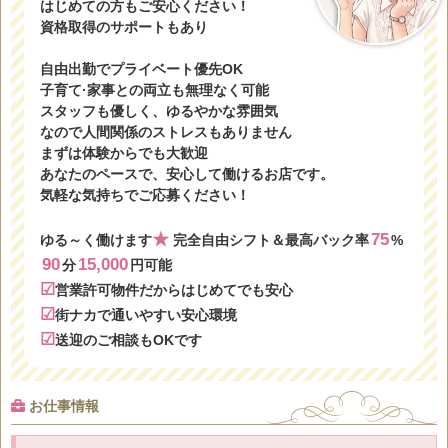
はじめての方もご安心ください！
資格取得のサポートもあり
自由出勤でプライベート優先OK
子育て·家事との両立も無理なく可能
スタッフも優しく、ゆるやかな雰囲気
なので人間関係のストレスもありません
まずは体験からでも大歓迎
あなたのペースで、安心して働けるお店です。
気軽な気持ちでご応募ください！
★
75
ゆる～く働けます
完全自由シフト＆最高バック率
%
90
15,000
分
円可能
☑
営業許可物件だからはじめてでも安心
☑
街ナカで通いやすい安心環境
☑
送迎のご相談もOKです
お仕事情報