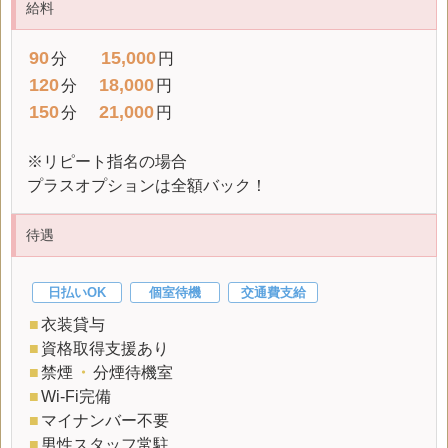
給料
90
15,000
分
円
120
18,000
分
円
150
21,000
分
円
※リピート指名の場合
プラスオプションは全額バック！
待遇
日払いOK
個室待機
交通費支給
■
衣装貸与
■
資格取得支援あり
■
禁煙
・
分煙待機室
■
Wi-Fi完備
■
マイナンバー不要
■
男性スタッフ常駐