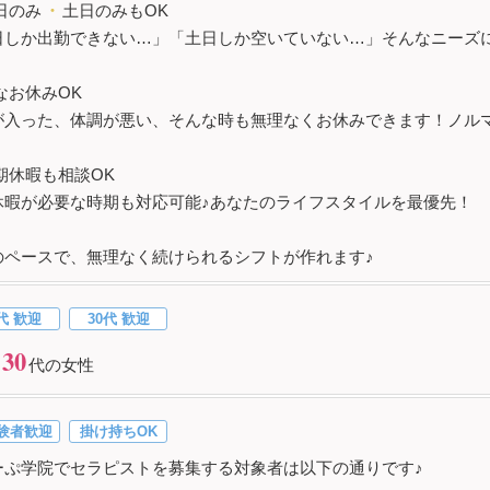
日のみ
・
土日のみもOK
日しか出勤できない…」「土日しか空いていない…」そんなニーズに
なお休みOK
が入った、体調が悪い、そんな時も無理なくお休みできます！ノル
期休暇も相談OK
休暇が必要な時期も対応可能♪あなたのライフスタイルを最優先！
のペースで、無理なく続けられるシフトが作れます♪
代 歓迎
30代 歓迎
30
代の女性
験者歓迎
掛け持ちOK
ーぷ学院でセラピストを募集する対象者は以下の通りです♪