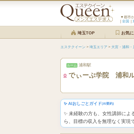
▼都市
全国
埼玉TOP
お気に
エステクイーン
>
埼玉エリア
>
大宮・浦和・
浦和駅
ルーム
でぃーぷ学院 浦和
✨ AIおしごとガイド
(AI要約)
✨ 未経験の方も、女性講師に
ら、目標の収入を無理なく実現