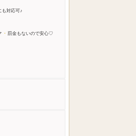
も対応可♪
マ
・
罰金もないので安心♡