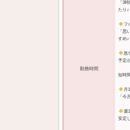
「3
たり♪
◆
フ
「思
すめ♪
◆
急
予定
勤務時間
短時
◆
月
「今
◆
週
安定