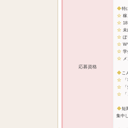
◆
特
☆
稼
☆
1
☆
未
☆
ぽ
☆
W
☆
学
☆
メ
応募資格
◆
こ
☆
「
☆
「
☆
「
◆
短
集中