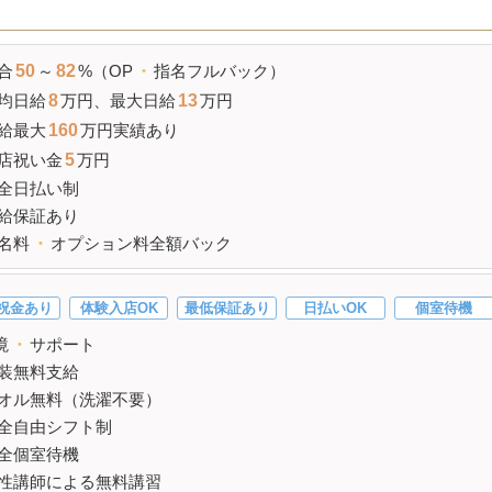
合
50
～
82
%（OP
・
指名フルバック）
均日給
8
万円、最大
日給
13
万円
給
最大
160
万円実績あり
店祝い金
5
万円
全日払い制
給
保証あり
名料
・
オプション料全額バック
祝金あり
体験入店OK
最低保証あり
日払いOK
個室待機
境
・
サポート
装無料支給
オル無料（洗濯不要）
全自由シフト制
全個室待機
性講師による無料講習