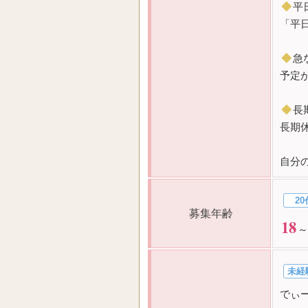
◆
平
「平
◆
急
予定
◆
長
長期
自分
20
募集年齢
18
～
未経
でぃ