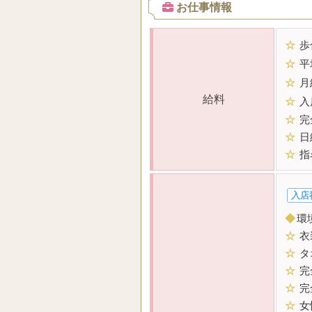
お仕事情報
☆
歩
☆
平
☆
月
給料
☆
入
☆
完
☆
日
☆
指
入店
◆
環
☆
衣
☆
タ
☆
完
☆
完
☆
女