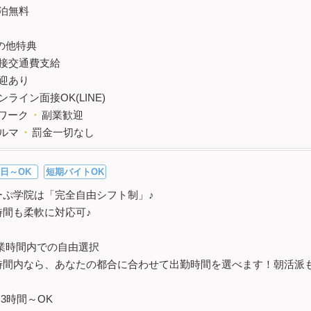
泊無料
の他特典
接交通費支給
迎あり
ンライン面接OK(LINE)
ワーク
・
副業歓迎
ルマ
・
罰金一切なし
日～OK
短期バイトOK
ーぷ学院は「完全自由シフト制」♪
時間も柔軟に対応可♪
業時間内での自由選択
時間内なら、あなたの都合に合わせて出勤時間を選べます！朝活派も
日3時間～OK