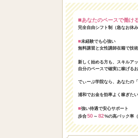
■
あなたのペースで働け
完全自由シフト制（急なお休み
■
未経験でも心強い
無料講習と女性講師在籍で技
新しく始める方も、スキルア
自分のペースで確実に稼げる
でぃーぷ学院なら、あなたの
浦和でお金を効率よく稼ぎた
■
強い待遇で安心サポート
50
82
歩合
～
%の高バック率（