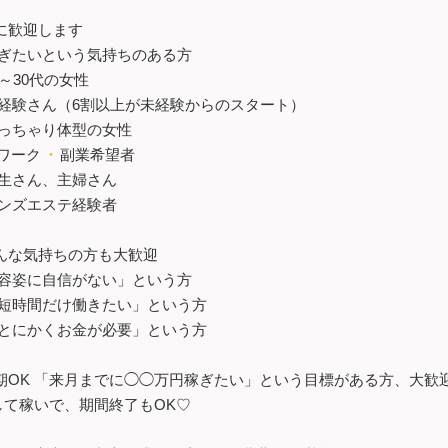
に歓迎します
ぎたいという気持ちのある方
8～30代の女性
経験さん（6割以上が未経験からのスタート）
っちゃり体型の女性
ワーク
・
副業希望者
生さん、主婦さん
ンズエステ経験者
んな気持ちの方も大歓迎
容姿に自信がない」という方
短時間だけ働きたい」という方
とにかくお金が必要」という方
期OK 「来月までに◯◯万円稼ぎたい」という目標がある方、大歓迎
して稼いで、期間終了もOK♡