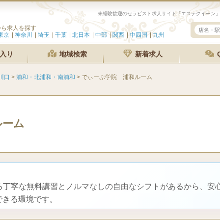
から求人を探す
東京
神奈川
埼玉
千葉
北日本
中部
関西
中四国
九州
入り
地域検索
新着求人
川口
>
浦和・北浦和・南浦和
>
でぃーぷ学院 浦和ルーム
ルーム
よる丁寧な無料講習とノルマなしの自由なシフトがあるから、安
できる環境です。