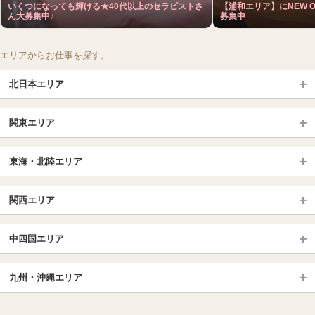
いくつになっても輝ける★40代以上のセラピストさ
【浦和エリア】にNEW O
ん大募集中♪
募集中
エリアからお仕事を探す。
北日本エリア
北日本TOP
関東エリア
北海道（札幌・旭川・函館）
青森
埼玉TOP
岩手 (盛岡・北上)
宮城 (仙台)
東海・北陸エリア
大宮・浦和・川口
越谷・春日部
福島 (いわき・郡山)
山形
東海・北陸TOP
所沢・川越
長野・松本・上田
山梨（甲府）
関西エリア
愛知（名古屋）
岐阜県
千葉TOP
茨城（水戸・取手）
栃木（宇都宮・小山）
京都
エリア
三重県
静岡県
中四国エリア
群馬（伊勢崎・高崎・前橋）
松戸・柏
船橋・習志野・千葉市
京都駅・伏見区
烏丸御池駅
北陸
東京TOP
中国・四国TOP
四条烏丸・河原町・祇園四条
大宮・西院・二条
九州・沖縄エリア
名古屋TOP
池袋・大塚
広島
新宿
岡山
三条・京都市役所前
名古屋・名駅・太閤通
栄・伏見・ 矢場町
九州TOP
渋谷・代々木・三軒茶屋
山口
新大久保・高田馬場
島根・鳥取