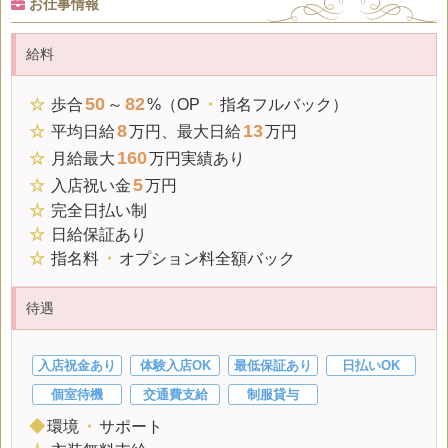
お仕事情報
給料
50
82
☆
歩合
～
%（OP
・
指名フルバック）
8
13
☆
平均日給
万円、最大
日給
万円
160
☆
月給
最大
万円実績あり
5
☆
入店祝い金
万円
☆
完全日払い制
☆
日給
保証あり
☆
指名料
・
オプション料全額バック
待遇
入店祝金あり
体験入店OK
最低保証あり
日払いOK
個室待機
交通費支給
制服貸与
◆
環境
・
サポート