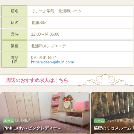
店名
でぃーぷ学院 北浦和ルーム
駅名
北浦和駅
営時
12:00～翌 05:00
業種
北浦和メンズエステ
電話
070-9181-5824
HP
https://deep-gakuin.com/
周辺のおすすめ求人はこちら
ルーム
[北浦和駅]
ルーム
[さいたま市 南浦
Pink Lady～ピンクレディー～
秘密のミセスルーム 