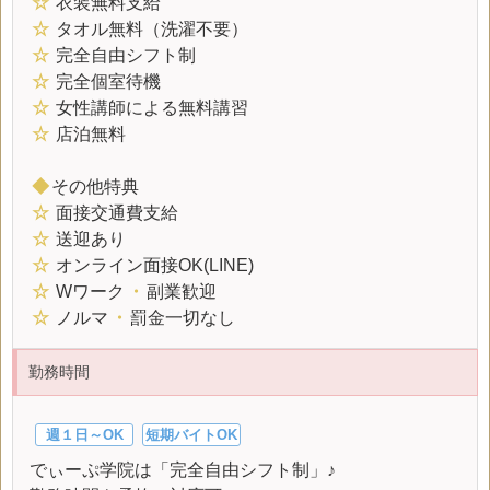
☆
衣装無料支給
☆
タオル無料（洗濯不要）
☆
完全自由シフト制
☆
完全個室待機
☆
女性講師による無料講習
☆
店泊無料
◆
その他特典
☆
面接交通費支給
☆
送迎あり
☆
オンライン面接OK(LINE)
☆
Wワーク
・
副業歓迎
☆
ノルマ
・
罰金一切なし
勤務時間
週１日～OK
短期バイトOK
でぃーぷ学院は「完全自由シフト制」♪