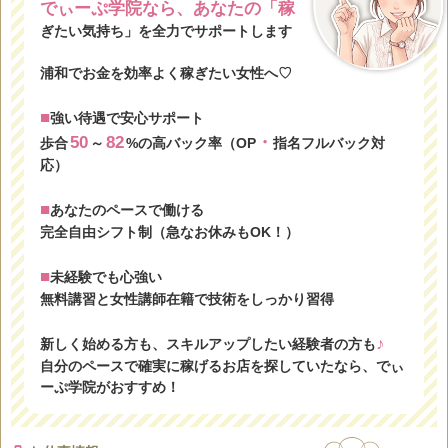
でぃーぷ学院なら、あなたの「稼
ぎたい気持ち」を全力でサポートします
浦和でお金を効率よく稼ぎたい女性へ♡
■
強い待遇で安心サポート
50
82
・
歩合
～
%の高バック率（OP
指名フルバック対
応）
■
あなたのペースで働ける
完全自由シフト制（急なお休みもOK！）
■
未経験でも心強い
無料講習と女性講師在籍で技術をしっかり習得
♪
新しく始める方も、スキルアップしたい経験者の方も
自分のペースで確実に稼げるお店を探していたなら、でぃ
ーぷ学院がおすすめ！