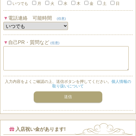
いつでも
月
火
水
木
金
土
日
電話連絡 可能時間
(任意)
自己PR・質問など
(任意)
入力内容をよくご確認の上、送信ボタンを押してください。
個人情報の
取り扱いについて
入店祝い金があります!