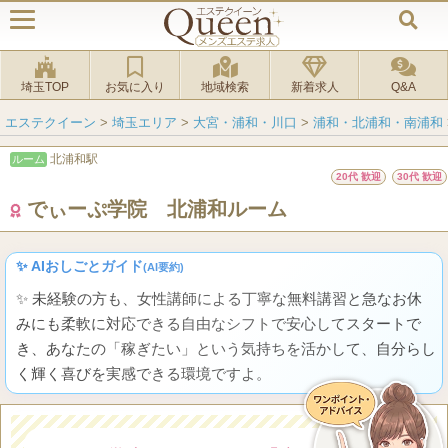
埼玉TOP
お気に入り
地域検索
新着求人
Q&A
エステクイーン
>
埼玉エリア
>
大宮・浦和・川口
>
浦和・北浦和・南浦和
北浦和駅
ルーム
20代 歓迎
30代 歓迎
でぃーぷ学院 北浦和ルーム
✨ AIおしごとガイド
(AI要約)
✨ 未経験の方も、女性講師による丁寧な無料講習と急なお休
みにも柔軟に対応できる自由なシフトで安心してスタートで
き、あなたの「稼ぎたい」という気持ちを活かして、自分らし
く輝く喜びを実感できる環境ですよ。