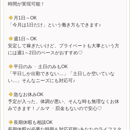
時間が実現可能！
◆
月1日～OK
「今月は1日だけ」という働き方もできます♪
◆
週1日～OK
安定して稼ぎたいけど、プライベートも大事という方
には週1～2日のペースがおすすめ♡
◆
平日のみ
・
土日のみもOK
「平日しか出勤できない…」「土日しか空いていな
い…」そんなニーズにも対応可♪
◆
急なお休みOK
予定が入った、体調が悪い、そんな時も無理なくお休
みできます！ノルマ
・
罰金もないので安心♡
◆
長期休暇も相談OK
長期休暇が必要な時期も対応可能♪あなたのライフスタ