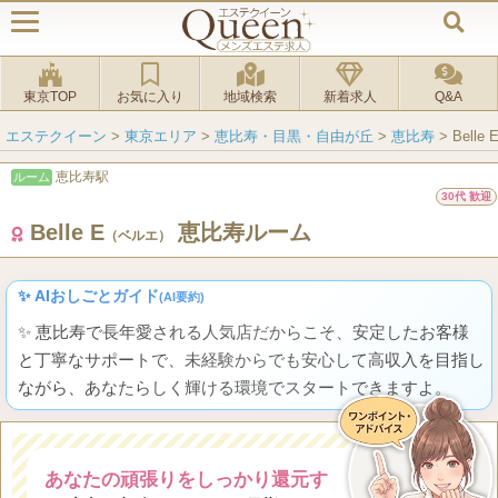
東京TOP
お気に入り
地域検索
新着求人
Q&A
エステクイーン
>
東京エリア
>
恵比寿・目黒・自由が丘
>
恵比寿
>
Bell
恵比寿駅
ルーム
30代 歓迎
Belle E
恵比寿ルーム
（ベルエ）
✨ AIおしごとガイド
(AI要約)
✨ 恵比寿で長年愛される人気店だからこそ、安定したお客様
と丁寧なサポートで、未経験からでも安心して高収入を目指し
ながら、あなたらしく輝ける環境でスタートできますよ。
あなたの頑張りをしっかり還元す