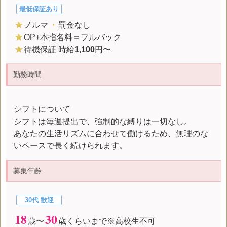
最低保証あり
★
ノルマ
・
罰金なし
★
OP+本指名料＝フルバック
★
待機保証 時給
1,100
円〜
勤務時間
シフトについて
シフトは毎週提出で、強制的な縛りは一切なし。
あなたの生活リズムに合わせて働けるため、無理のな
いペースで長く続けられます。
募集年齢
30代 歓迎
18
30
歳〜
歳くらいまで※高校生不可