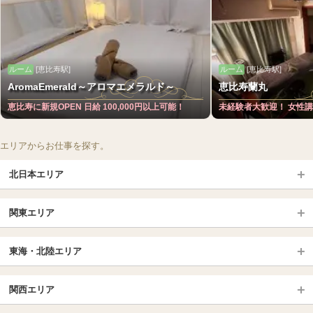
ルーム
[恵比寿駅]
ルーム
[恵比寿駅]
AromaEmerald～アロマエメラルド～
恵比寿蘭丸
恵比寿に新規OPEN 日給 100,000円以上可能！
未経験者大歓迎！ 女性
エリアからお仕事を探す。
北日本エリア
北日本TOP
関東エリア
北海道（札幌・旭川・函館）
青森
埼玉TOP
岩手 (盛岡・北上)
宮城 (仙台)
東海・北陸エリア
大宮・浦和・川口
越谷・春日部
福島 (いわき・郡山)
山形
東海・北陸TOP
所沢・川越
長野・松本・上田
山梨（甲府）
関西エリア
愛知（名古屋）
岐阜県
千葉TOP
茨城（水戸・取手）
栃木（宇都宮・小山）