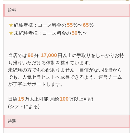
給料
55
65
★
経験者様：コース料金の
%〜
%
50
★
未経験者様：コース料金の
%〜
90
17,000
当店では
分
円以上の手取りをしっかりお持
ち帰りいただける体制を整えています。
未経験の方でも心配ありません。自信がない段階から
でも、人気セラピストへ成長できるよう、運営チーム
が丁寧にサポートします。
15
100
日給
万以上可能
月給
万以上可能
(シフトによる)
待遇