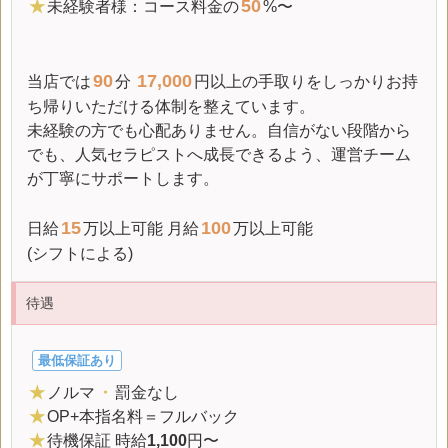
50
★
未経験者様：コース料金の
%〜
90
17,000
当店では
分
円以上の手取りをしっかりお持
ち帰りいただける体制を整えています。
未経験の方でも心配ありません。自信がない段階から
でも、人気セラピストへ成長できるよう、運営チーム
が丁寧にサポートします。
15
100
日給
万以上可能
月給
万以上可能
(シフトによる)
待遇
最低保証あり
★
ノルマ
・
罰金なし
★
OP+本指名料＝フルバック
★
待機保証 時給
1,100
円〜