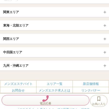
北日本TOP
関東エリア
北海道（札幌・旭川・函館）
青森
埼玉TOP
岩手 (盛岡・北上)
宮城 (仙台)
東海・北陸エリア
大宮・浦和・川口
越谷・春日部
福島 (いわき・郡山)
山形
東海・北陸TOP
所沢・川越
長野・松本・上田
山梨（甲府）
関西エリア
愛知（名古屋）
岐阜県
千葉TOP
茨城（水戸・取手）
栃木（宇都宮・小山）
京都
エリア
三重県
静岡県
中四国エリア
群馬（伊勢崎・高崎・前橋）
松戸・柏
船橋・習志野・千葉市
京都駅・伏見区
烏丸御池駅
北陸
東京TOP
中国・四国TOP
四条烏丸・河原町・祇園四条
大宮・西院・二条
九州・沖縄エリア
名古屋TOP
池袋・大塚
広島
新宿
岡山
三条・京都市役所前
名古屋・名駅・太閤通
栄・伏見・ 矢場町
九州TOP
渋谷・代々木・三軒茶屋
山口
新大久保・高田馬場
島根・鳥取
大阪
エリア
丸の内・久屋・高岳
大須・上前津・鶴舞
福岡
佐賀
メンズエステバイト
エリア一覧
新店舗情報
恵比寿・目黒・自由が丘
香川（高松）
赤坂・麻布・六本木
愛媛（松山）
梅田・北新地
肥後橋・淀屋橋・北浜
新栄町・東新町
千種・今池・黒川・大曽根
お問合せ
メンズエステ求人とは
リンクバナー
長崎
熊本
品川・五反田・蒲田
徳島
銀座・東京・新橋
高知
南森町・天満・京橋
日本橋（大阪市）
金山・熱田
一宮・津島・小牧
プライバシーポリシー・利用規約
無料掲載
会社概要
大分
鹿児島
飯田橋・水道橋・市ヶ谷
神田・秋葉原・人形町
難波（なんば）
南船場・心斎橋・長堀橋
春日井・豊田・東海
刈谷・安城・岡崎・豊橋
電話応募
お気に入り
エステクイーン
宮崎
沖縄
上野・鶯谷
赤羽・板橋
Copyright (c) e-q.jp All Rights Reserved.