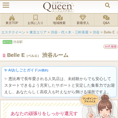
東京TOP
お気に入り
地域検索
新着求人
Q&A
エステクイーン
>
東京エリア
>
渋谷・代々木・三軒茶屋
>
渋谷
>
Belle
渋谷駅
ルーム
30代 歓迎
Belle E
渋谷ルーム
（ベルエ）
✨ AIおしごとガイド
(AI要約)
✨ 恵比寿で長年愛される人気店は、未経験からでも安心して
スタートできるよう充実したサポートと安定した集客力でお迎
えし、あなたらしく高収入も叶えながら輝ける場所ですよ。
あなたの頑張りをしっかり還元す