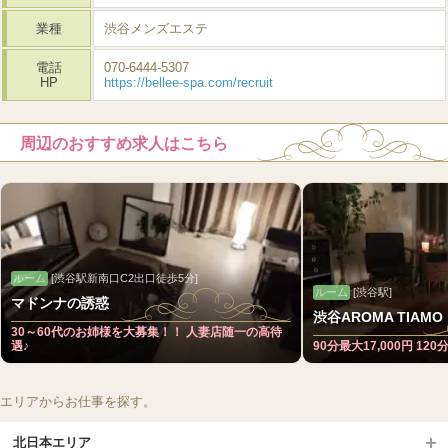
業種
渋谷メンズエステ
電話
070-6444-5307
HP
https://bellee-spa.com/recruit
周辺のおすすめ求人はこちら
ルーム
[渋谷駅新南口C2出口徒歩5分]
ルーム
[渋谷駅]
マドンナの誘惑
30～60代のお姉様を大募集！！ 人妻店随一の高待
遇♪
90分最大17,000円 12
エリアからお仕事を探す。
北日本エリア