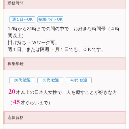
勤務時間
週１日～OK
短期バイトOK
12時から24時までの間の中で、お好きな時間帯（４時
間以上）
掛け持ち
・
Ｗワーク可。
週１日、または隔週
・
月１日でも、ＯＫです。
募集年齢
20代 歓迎
30代 歓迎
40代 歓迎
20
才以上の日本人女性で、人を癒すことが好きな方
45
（
才ぐらいまで）
応募資格