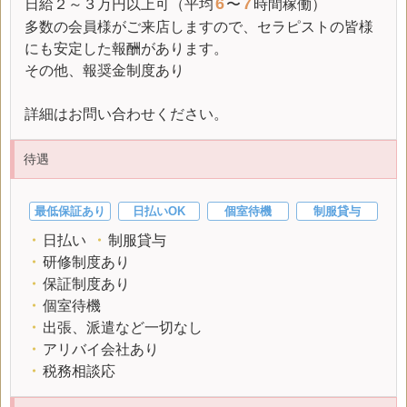
6
7
日給
２～３万円以上可（平均
〜
時間稼働）
多数の会員様がご来店しますので、セラピストの皆様
にも安定した報酬があります。
その他、報奨金制度あり
詳細はお問い合わせください。
待遇
最低保証あり
日払いOK
個室待機
制服貸与
・
日払い
・
制服貸与
・
研修制度あり
・
保証制度あり
・
個室待機
・
出張、派遣など一切なし
・
アリバイ会社あり
・
税務相談応