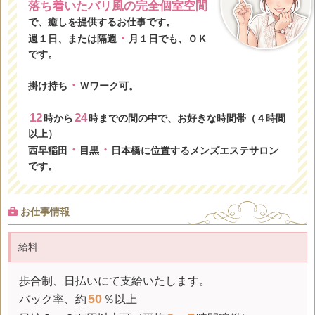
落ち着いたバリ風の完全個室空間
で、癒しを提供するお仕事です。
・
週１日、または隔週
月１日でも、ＯＫ
です。
・
掛け持ち
Ｗワーク可。
12
24
時から
時までの間の中で、お好きな時間帯（４時間
以上）
・
・
西早稲田
目黒
日本橋に位置するメンズエステサロン
です。
お仕事情報
給料
歩合制、日払いにて支給いたします。
50
バック率
、約
％以上