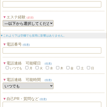
エステ経験
(必須)
▼これより下は空欄でも採用に影響はありません。
電話番号
(任意)
電話連絡 可能曜日
(任意)
いつでも
月
火
水
木
金
土
日
電話連絡 可能時間
(任意)
自己PR・質問など
(任意)