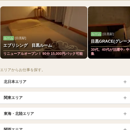
ルーム
[目黒駅]
ルーム
[目黒駅]
目黒GRACE(グレース
エブリシング 目黒ルーム
30代、40代が活躍中♪ 
リニューアルオープン！ 90分 15,000円バック可能
集
エリアからお仕事を探す。
北日本エリア
北日本TOP
関東エリア
北海道（札幌・旭川・函館）
青森
埼玉TOP
岩手 (盛岡・北上)
宮城 (仙台)
東海・北陸エリア
大宮・浦和・川口
越谷・春日部
福島 (いわき・郡山)
山形
東海・北陸TOP
所沢・川越
長野・松本・上田
山梨（甲府）
関西エリア