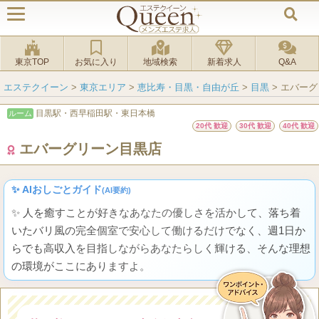
東京TOP
お気に入り
地域検索
新着求人
Q&A
エステクイーン
>
東京エリア
>
恵比寿・目黒・自由が丘
>
目黒
>
エバーグ
目黒駅・西早稲田駅・東日本橋
ルーム
20代 歓迎
30代 歓迎
40代 歓迎
エバーグリーン目黒店
✨ AIおしごとガイド
(AI要約)
✨ 人を癒すことが好きなあなたの優しさを活かして、落ち着
いたバリ風の完全個室で安心して働けるだけでなく、週1日か
らでも高収入を目指しながらあなたらしく輝ける、そんな理想
の環境がここにありますよ。