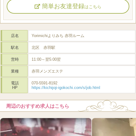
簡単お友達登録
はこちら
店名
Yorimichiよりみち 赤羽ルーム
駅名
北区 赤羽駅
営時
11:00～翌5:00翌
業種
赤羽メンズエステ
電話
070-5591-8192
HP
https://kichijoji-igokochi.com/s/job.html
周辺のおすすめ求人はこちら