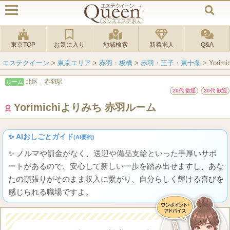
東京TOP
お気に入り
地域検索
新着求人
Q&A
エステクイーン
>
東京エリア
>
赤羽・板橋
>
赤羽・王子・東十条
>
Yori
北区 赤羽駅
ルーム
20代 歓迎
30代 歓迎
Yorimichiよりみち 赤羽ルーム
✨ AIおしごとガイド
(AI要約)
✨ ノルマや罰金がなく、送迎や備品支給といった手厚いサポ
ートがあるので、安心して新しい一歩を踏み出せますし、あな
たの頑張りがそのまま収入に繋がり、自分らしく輝ける喜びを
感じられる職場ですよ。