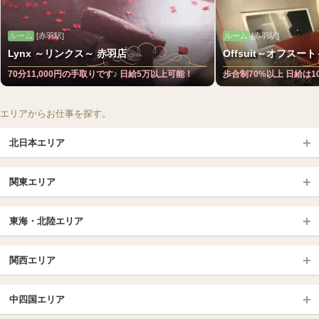
ルーム
[赤羽駅]
ルーム
[赤羽駅]
Lynx ～リンクス～ 赤羽店
Offsuit～オフスー
70分11,000円の手取りです♪ 日給5万以上可能！
歩合制70%以上 日給は
エリアからお仕事を探す。
北日本エリア
北日本TOP
関東エリア
北海道（札幌・旭川・函館）
青森
埼玉TOP
岩手 (盛岡・北上)
宮城 (仙台)
東海・北陸エリア
大宮・浦和・川口
越谷・春日部
福島 (いわき・郡山)
山形
東海・北陸TOP
所沢・川越
長野・松本・上田
山梨（甲府）
関西エリア
愛知（名古屋）
岐阜県
千葉TOP
茨城（水戸・取手）
栃木（宇都宮・小山）
京都
エリア
三重県
静岡県
中四国エリア
群馬（伊勢崎・高崎・前橋）
松戸・柏
船橋・習志野・千葉市
京都駅・伏見区
烏丸御池駅
北陸