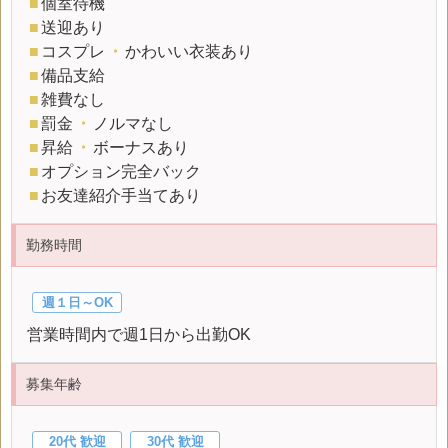
■
個室待機
■
送迎あり
■
コスプレ
・
かわいい衣装あり
■
備品支給
■
雑費なし
■
罰金
・
ノルマなし
■
昇給
・
ボーナスあり
■
オプション完全バック
■
お友達紹介手当てあり
勤務時間
週１日～OK
営業時間内で週1日から出勤OK
募集年齢
20代 歓迎
30代 歓迎