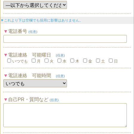
▼これより下は空欄でも採用に影響はありません。
電話番号
(任意)
電話連絡 可能曜日
(任意)
いつでも
月
火
水
木
金
土
日
電話連絡 可能時間
(任意)
自己PR・質問など
(任意)