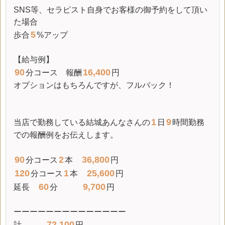
SNS等、セラピスト自身でお客様の御予約をして頂い
た場合
5
歩合
%アップ
【給与例】
90
16,400
分コース 報酬
円
オプションはもちろんですが、フルバック！
1
9
当店で勤務している結城あんなさんの
日
時間勤務
での報酬例をお伝えします。
90
2
36,800
分コース
本
円
120
1
25,600
分コース
本
円
60
9,700
延長
分
円
ーーーーーーーーーーーーーー
72,100
計
円