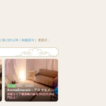
｜
掛け持ちOK
｜
制服貸与
｜
更新日：
ルーム
[港区 赤坂駅]
AromaEmerald～アロマエメラルド～
赤坂エリア最高峰の給与 90分25,000
円以上！