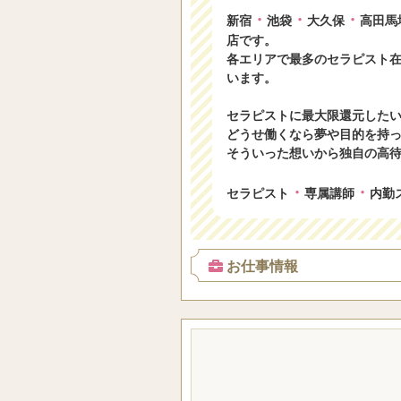
・
・
・
新宿
池袋
大久保
高田馬
店です。
各エリアで最多のセラピスト
います。
セラピストに最大限還元した
どうせ働くなら夢や目的を持
そういった想いから独自の高
・
・
セラピスト
専属講師
内勤
お仕事情報