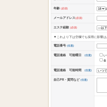
年齢
(必須)
メールアドレス
(必須)
エステ経験
(必須)
▼これより下は空欄でも採用に影響は
電話番号
(任意)
電話連絡 可能曜日
(任意)
い
金
電話連絡 可能時間
(任意)
自己PR・質問など
(任意)