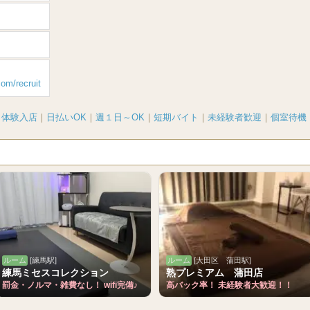
com/recruit
｜
体験入店
｜
日払いOK
｜
週１日～OK
｜
短期バイト
｜
未経験者歓迎
｜
個室待機
ルーム
[練馬駅]
ルーム
[大田区 蒲田駅]
練馬ミセスコレクション
熟プレミアム 蒲田店
罰金・ノルマ・雑費なし！ wifi完備♪
高バック率！ 未経験者大歓迎！！