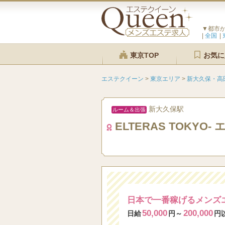
▼都市
全国
東京TOP
お気に
エステクイーン
>
東京エリア
>
新大久保・高
新大久保駅
ルーム＆出張
ELTERAS TOKYO
日本で一番稼げるメンズ
50,000
200,000
日給
円～
円