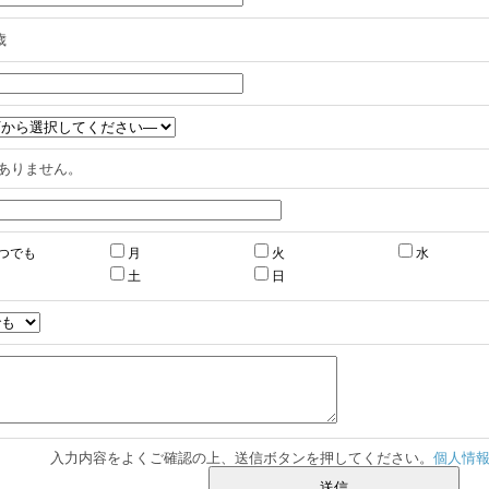
歳
ありません。
つでも
月
火
水
土
日
入力内容をよくご確認の上、送信ボタンを押してください。
個人情