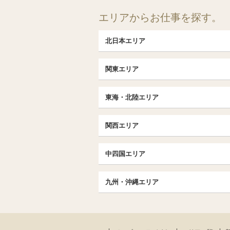
エリアからお仕事を探す。
北日本エリア
北日本TOP
関東エリア
北海道（札幌・旭川・函館）
埼玉TOP
福島 (いわき・郡山)
東海・北陸エリア
大宮・浦和・川口
茨城（水戸・取手）
東海・北陸TOP
千葉TOP
関西エリア
愛知（名古屋）
松戸・柏
京都
エリア
北陸
中四国エリア
東京TOP
京都駅・伏見区
名古屋TOP
中国・四国TOP
池袋・大塚
三条・京都市役所前
九州・沖縄エリア
名古屋・名駅・太閤通
恵比寿・目黒・自由が丘
広島
大阪
エリア
新栄町・東新町
九州TOP
飯田橋・水道橋・市ヶ谷
香川（高松）
梅田・北新地
春日井・豊田・東海
福岡
北千住・竹の塚・亀有
難波（なんば）