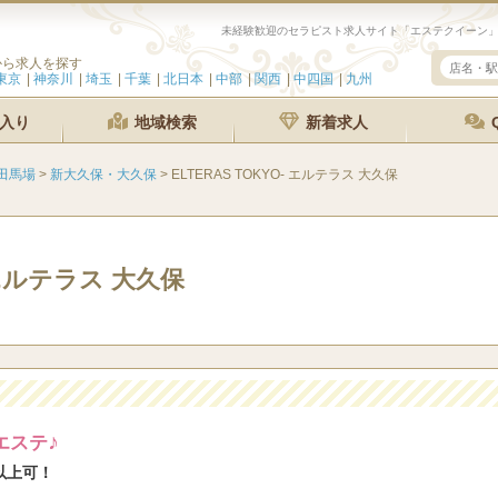
から求人を探す
東京
神奈川
埼玉
千葉
北日本
中部
関西
中四国
九州
入り
地域検索
新着求人
田馬場
>
新大久保・大久保
>
ELTERAS TOKYO- エルテラス 大久保
- エルテラス 大久保
♪
エステ
以上可！