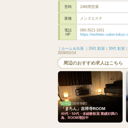
営時
24時間営業
業種
メンズエステ
電話
080-3521-1651
HP
https://esthetic-salon-tokyo.
｜
ルーム＆出張
｜
20代 歓迎
｜
30代 歓迎
2026/01/14
周辺のおすすめ求人はこちら
ルーム
[吉祥寺駅]
「まろん」吉祥寺ROOM
40代・50代・未経験歓迎 業績好調の
為、ROOM増設中