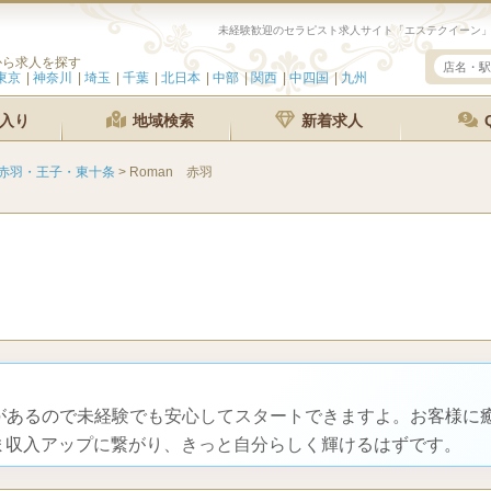
から求人を探す
東京
神奈川
埼玉
千葉
北日本
中部
関西
中四国
九州
入り
地域検索
新着求人
赤羽・王子・東十条
>
Roman 赤羽
トがあるので未経験でも安心してスタートできますよ。お客様に
ま収入アップに繋がり、きっと自分らしく輝けるはずです。