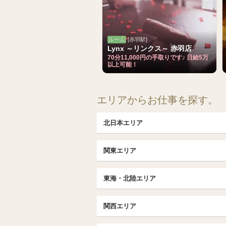
ルーム
[赤羽駅]
Lynx ～リンクス～ 赤羽店
70分11,000円の手取りです♪ 日給5万
以上可能！
エリアからお仕事を探す。
北日本エリア
北日本TOP
関東エリア
北海道（札幌・旭川・函館）
埼玉TOP
福島 (いわき・郡山)
東海・北陸エリア
大宮・浦和・川口
茨城（水戸・取手）
東海・北陸TOP
千葉TOP
関西エリア
愛知（名古屋）
松戸・柏