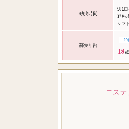
週1
勤務時間
勤務
シフ
20
募集年齢
18
歳
「エステ