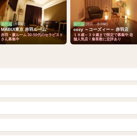
ルーム
[赤羽駅]
ルーム
[北区 赤羽駅]
MABUI東京 赤羽ルーム
cozy ～コーズィー～ 赤羽店
赤羽・蕨ルーム 30-50代のセラピスト
１８歳～３９歳まで限定で募集中 老
さん募集中
舗人気店！集客数に定評あり
青森
岩手 (盛岡・北上)
山形
長野・松本・上田
越谷・春日部
所沢・川越
栃木（宇都宮・小山）
群馬（伊勢崎・高崎・前橋）
岐阜県
三重県
船橋・習志野・千葉市