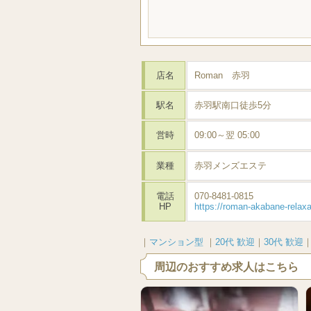
店名
Roman 赤羽
駅名
赤羽駅南口徒歩5分
営時
09:00～翌 05:00
業種
赤羽メンズエステ
電話
070-8481-0815
HP
https://roman-akabane-relax
｜
マンション型
｜
20代 歓迎
｜
30代 歓迎
周辺のおすすめ求人はこちら