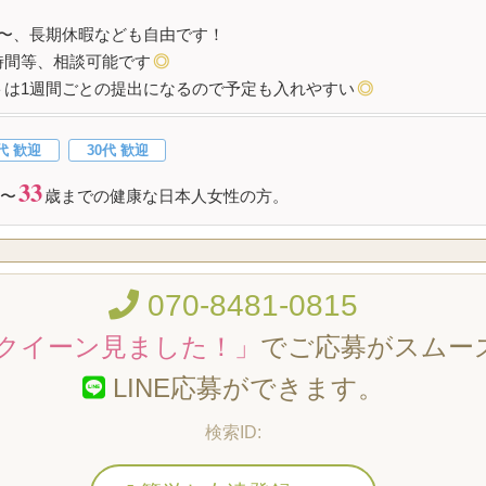
日〜、長期休暇なども自由です！
時間等、相談可能です
◎
トは1週間ごとの提出になるので予定も入れやすい
◎
代 歓迎
30代 歓迎
33
〜
歳までの健康な日本人女性の方。
070-8481-0815
クイーン見ました！」
でご応募がスムー
LINE応募ができます。