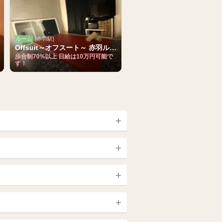
ルーム
[赤羽駅]
Offsuit～オフスート～ 赤羽ルーム
歩合制70%以上 日給は10万円可能で
す！
宮城 (仙台)
山梨（甲府）
静岡県