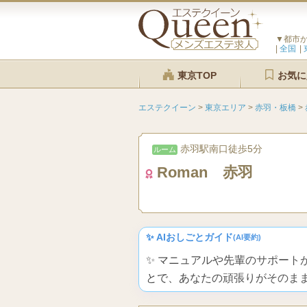
▼都市
全国
東京TOP
お気に
エステクイーン
>
東京エリア
>
赤羽・板橋
>
赤羽駅南口徒歩5分
ルーム
Roman 赤羽
✨ AIおしごとガイド
(AI要約)
✨ マニュアルや先輩のサポー
とで、あなたの頑張りがそのま