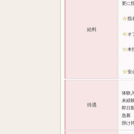
更に
☆
指
給料
☆
オ
☆
本
☆
安
体験入
未経
待遇
即日勤
急募
掛け持