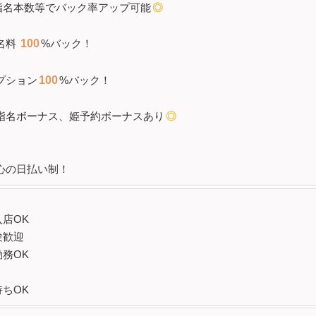
指名本数等で
バック率
アップ可能
◎
名料
100
%バック！
プション
100
%バック！
指名ボーナス、姫予約ボーナスあり
◎
心の日払い制！
店OK
験歓迎
務OK
ちOK