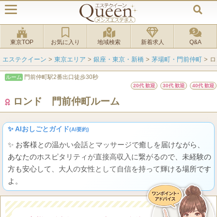
東京TOP
お気に入り
地域検索
新着求人
Q&A
エステクイーン
>
東京エリア
>
銀座・東京・新橋
>
茅場町・門前仲町
>
ロ
門前仲町駅2番出口徒歩30秒
ルーム
20代 歓迎
30代 歓迎
40代 歓迎
ロンド 門前仲町ルーム
✨ AIおしごとガイド
(AI要約)
✨ お客様との温かい会話とマッサージで癒しを届けながら、
あなたのホスピタリティが直接高収入に繋がるので、未経験の
方も安心して、大人の女性として自信を持って輝ける場所です
よ。