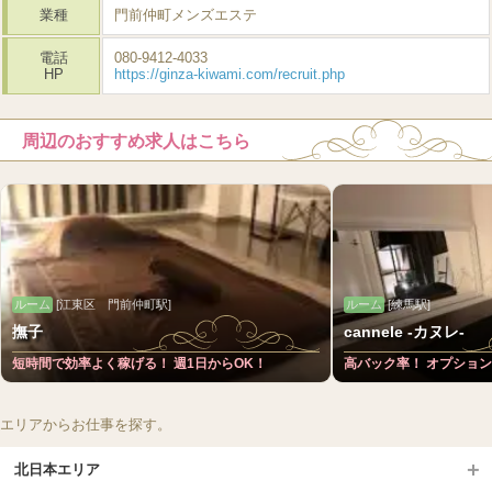
業種
門前仲町メンズエステ
電話
080-9412-4033
HP
https://ginza-kiwami.com/recruit.php
周辺のおすすめ求人はこちら
ルーム
[江東区 門前仲町駅]
ルーム
[練馬駅]
撫子
cannele -カヌレ-
短時間で効率よく稼げる！ 週1日からOK！
高バック率！ オプショ
エリアからお仕事を探す。
北日本エリア