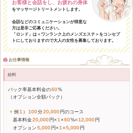
お客様と会話をし、お疲れの身体
をマッサージトリートメントします。
会話などのコミュニケーションが得意な
方は是非ご応募ください。
「ロンド」は＜ワンランク上のメンズエステ＞をコンセプ
トにしておりますので大人の女性を募集しております。
お仕事情報
給料
60
バック率
基本料金の
%
（オプション全額バック）
1
100
20,000
▼
例
）
分
円のコース
20,000
1
60
12,000
基本料金
円×
×
%=
円
5,000
1
5,000
オプション
円×
=
円