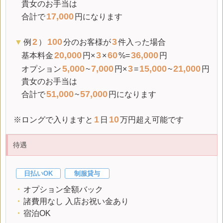
貴女のお手当は
17,000
合計で
円になります
2
100
3
▼
例
）
分のお客様が
件入った場合
20,000
3
60
36,000
基本料金
円×
×
%=
円
5,000
7,000
3
15,000
21,000
オプション
~
円×
=
~
円
貴女のお手当は
51,000
57,000
合計で
~
円になります
1
10
※ロングで入りますと
日
万円超え可能です
待遇
日払いOK
制服貸与
・
オプション全額バック
・
諸費用なし 入店お祝い金あり
・
宿泊OK