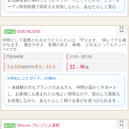
女性講習員が無料でしっかりサポートしてくださり、ニューオ
ープン特別待遇で高収入を目指しながら、あなたらしく安心し
て輝ける環境がここにありますよ。
GOD BLESS
ルーム
仲間として連携とれるセラピストさんは、’守ります。 ’損してでも稼
がせます。 働きやすさ、客層の良さ、稼働。 どれをとってもナンバ
ー1です。
門前仲町駅
12:00～翌5:00
22
30
1
12
8
11
145000
9
日
時間平均
万～
万。
最高日給
円。 最高本数
本。
～
歳
✨AIおしごとガイド。
(AI要約)
✨ 未経験の方もブランクのある方も、仲間が温かくサポート
し、お客様にも恵まれた心地よい環境なので、安心して高収入
を目指しながら、あなたらしく輝ける喜びを見つけられます
よ。
1Room プレゾン人形町
ルーム