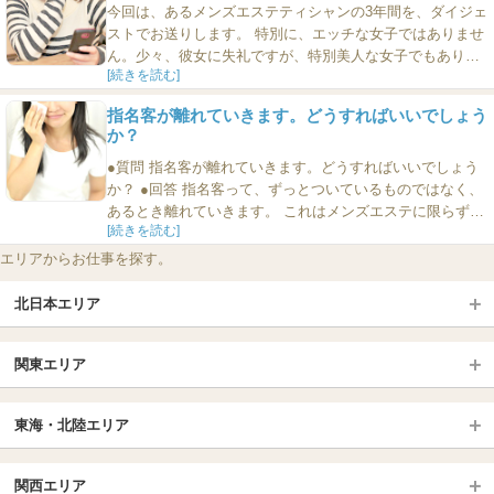
ストさんに話し続けたくなる会話といいましょうか、そう
今回は、あるメンズエステティシャンの3年間を、ダイジェ
いった会話をすれば、...
ストでお送りします。 特別に、エッチな女子ではありませ
ん。少々、彼女に失礼ですが、特別美人な女子でもありま
[続きを読む]
せん。 そういう彼女が、異業種からメンズエステのお店で
はたらきはじめて、現在では月に80万円稼いでいます。 ど
指名客が離れていきます。どうすればいいでしょう
うやったのか？ さっそく彼女の証言をご紹介しましょう！
か？
■リピーターがつくまでに・・・ ――わたしはふつう...
●質問 指名客が離れていきます。どうすればいいでしょう
か？ ●回答 指名客って、ずっとついているものではなく、
あるとき離れていきます。 これはメンズエステに限らず、
[続きを読む]
スナックでもキャバクラでもガールズバーでも、どこでも
同じです。 なので「できるお店」や「できる女子」は、指
エリアからお仕事を探す。
名客が多いときこそ、新規客の獲得に力を注ぎます。それ
で「ちょうどいい」からです。 離れていく指名客と、...
北日本エリア
北日本TOP
関東エリア
北海道（札幌・旭川・函館）
青森
埼玉TOP
岩手 (盛岡・北上)
宮城 (仙台)
東海・北陸エリア
大宮・浦和・川口
越谷・春日部
福島 (いわき・郡山)
山形
東海・北陸TOP
所沢・川越
長野・松本・上田
山梨（甲府）
関西エリア