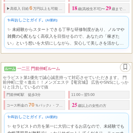
18
29
6
▶高収入
日給
万円以上も可能 充実のバックアップ体制
歳(高校生不可)〜
歳までの女性
✨AIおしごとガイド。
(AI要約)
✨ 未経験からスタートできる丁寧な研修制度があり、ノルマや
雑費の心配もなく高収入を目指せるので、あなたの「稼ぎた
い」という想いを大切にしながら、安心して美しさを活かして
輝ける環境ですよ。
一二三 門前仲町ルーム
ルーム
セラピスト第1優先で誠心誠意持って対応させていただきます。 門
前仲町に堂々進出！！メンズエステ【竜宮城】 広告やSNSにしっか
りと注力しているので抜
門前仲町駅 徒歩3分
11:00～翌5:00
25
70
90
12,000
120
..
コース料金の
％バック♪
・
フリー
・
指名
分
円
分
歳以上の女性の方
✨AIおしごとガイド。
(AI要約)
✨ セラピストの方を第一に大切にするお店なので、未経験でも