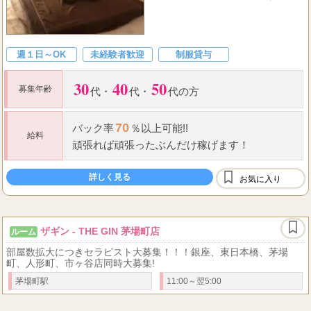
週１日～OK
未経験者歓迎
制服貸与
30
40
50
募集年齢
代
・
代
・
代の方
70
バック率
％以上可能!!
給料
頑張れば頑張ったぶんだけ稼げます！
詳しく見る
お気に入り
ザギン - THE GIN 茅場町店
ルーム
部屋数拡大につきセラピスト大募集！！！銀座、東日本橋、茅場
町、人形町、市ヶ谷店同時大募集!
茅場町駅
11:00～翌5:00