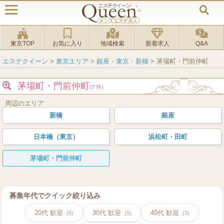
東京TOP
お気に入り
地域検索
新着求人
Q&A
エステクイーン
>
東京エリア
>
銀座・東京・新橋
>
茅場町・門前仲町
茅場町・門前仲町
(7 件)
周辺のエリア
新橋
銀座
日本橋（東京）
浜松町・田町
茅場町・門前仲町
募集年代でクイック絞り込み
20代 歓迎
30代 歓迎
40代 歓迎
(6)
(5)
(3)