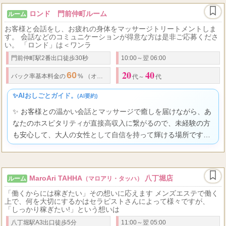
ロンド 門前仲町ルーム
ルーム
お客様と会話をし、お疲れの身体をマッサージトリートメントしま
す。 会話などのコミュニケーションが得意な方は是非ご応募くださ
い。 「ロンド」は＜ワンラ
門前仲町駅2番出口徒歩30秒
10:00～翌 06:00
20
40
60
1
100
20,0
バック率
基本料金の
% （オプション全額バック）
▼
例
）
分
代～
代
✨AIおしごとガイド。
(AI要約)
✨ お客様との温かい会話とマッサージで癒しを届けながら、あ
なたのホスピタリティが直接高収入に繋がるので、未経験の方
も安心して、大人の女性として自信を持って輝ける場所です
よ。
MaroAri TAHHA
八丁堀店
ルーム
（マロアリ・タッハ）
「働くからには稼ぎたい」その想いに応えます メンズエステで働く
上で、何を大切にするかはセラピストさんによって様々ですが、
「しっかり稼ぎたい!」という想いは
八丁堀駅A3出口徒歩5分
11:00～翌 05:00