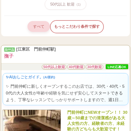
50代以上 歓迎
(1)
すべて
もっとこだわり条件で探す
[江東区 門前仲町駅]
ルーム
撫子
50代以上歓迎
40代歓迎
30代歓迎
LINE応募OK
✨AIおしごとガイド。
(AI要約)
✨ 門前仲町に新しくオープンするこのお店では、30代・40代・5
0代の大人女性が年齢や経験を気にせず安心してスタートできる
よう、丁寧なレッスンでしっかりサポートしますので、週1日か
らでもあなたらしく輝ける喜びを感じられますよ。
門前仲町にNEWオープン！！ 30
歳～50歳までの清潔感がある大
人女性の方、経験者の方、未経
験の方どちらも大歓迎です！