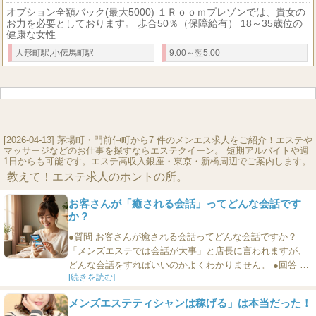
オプション全額バック(最大5000) １Ｒｏｏｍプレゾンでは、貴女の
お力を必要としております。 歩合50％（保障給有） 18～35歳位の
健康な女性
人形町駅,小伝馬町駅
9:00～翌5:00
[2026-04-13] 茅場町・門前仲町から7 件のメンエス求人をご紹介！エステや
マッサージなどのお仕事を探すならエステクイーン。 短期アルバイトや週
1日からも可能です。エステ高収入銀座・東京・新橋周辺でご案内します。
教えて！エステ求人のホントの所。
お客さんが「癒される会話」ってどんな会話です
か？
●質問 お客さんが癒される会話ってどんな会話ですか？
「メンズエステでは会話が大事」と店長に言われますが、
どんな会話をすればいいのかよくわかりません。 ●回答 お
[続きを読む]
客さんの自尊心をくすぐるような会話をすれば、お客さん
は癒されます。つまり、お客さんの自己肯定感が高まる会
メンズエステティシャンは稼げる」は本当だった！
話と言いましょうか、お客さんがみずから主体的にセラピ