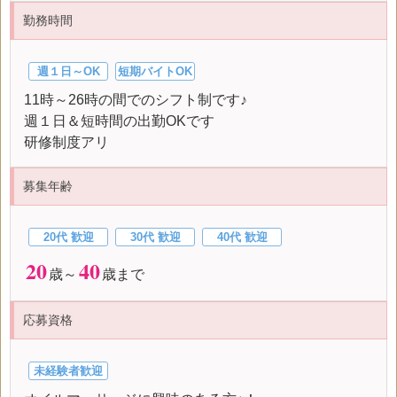
勤務時間
週１日～OK
短期バイトOK
11時～26時の間でのシフト制です♪
週１日＆短時間の出勤OKです
研修制度アリ
募集年齢
20代 歓迎
30代 歓迎
40代 歓迎
20
40
歳～
歳まで
応募資格
未経験者歓迎