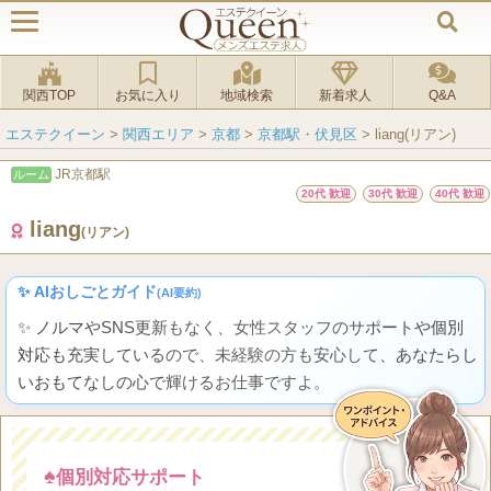
関西TOP
お気に入り
地域検索
新着求人
Q&A
エステクイーン
>
関西エリア
>
京都
>
京都駅・伏見区
>
liang(リアン)
JR京都駅
ルーム
20代 歓迎
30代 歓迎
40代 歓迎
liang
(リアン)
✨ AIおしごとガイド
(AI要約)
✨ ノルマやSNS更新もなく、女性スタッフのサポートや個別
対応も充実しているので、未経験の方も安心して、あなたらし
いおもてなしの心で輝けるお仕事ですよ。
♠
個別対応サポート