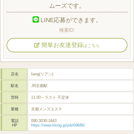
ムーズです。
LINE応募ができます。
簡単お友達登録
はこちら
店名
liang(リアン)
駅名
JR京都駅
営時
11:00～ラスト 不定休
業種
京都メンズエステ
電話
090-3030-1843
HP
https://www.kking.jp/job/69686/