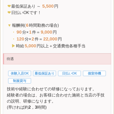
5,500
❤
最低保証
あり ～
円
❤
日払いOKです！
6
▼
報酬例(
時間勤務の場合)
90
1
9,000
・
分×
件＝
円
120
2
22,000
・
分×
件＝
円
5,000
▶
時給
円以上＋交通費他各種手当
待遇
体験入店OK
最低保証あり
日払いOK
個室待機
制服貸与
技術や経験に合わせての研修になっております。
経験者の場合は、お客様に合わせた施術と当店の手技
の説明、研修になります。
(早ければ約
2
，
3
時間)