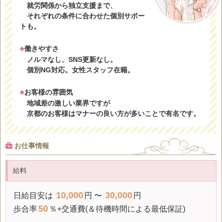
就労関係から独立支援まで、
それぞれの条件に合わせた個別サポー
トも。
♠
働きやすさ
ノルマなし、SNS更新なし。
個別NG対応。女性スタッフ在籍。
♠
お客様の雰囲気
地域差の激しい業界ですが
京都のお客様はマナーの良い方が多いことで有名です。
お仕事情報
給料
10,000
30,000
日給
目安は
円 〜
円
50
歩合率
％+交通費(＆待機時間による
最低保証
)