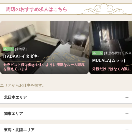
周辺のおすすめ求人はこちら
ルーム
[京都駅]
ルーム
[①京都駅前 ②四条
ITADAKI-イタダキ-
MULALA(ムララ)
セラピスト様は働きやすいように清潔なルーム環境
を整えています
外観だけではなく内観に
エリアからお仕事を探す。
北日本エリア
北日本TOP
関東エリア
北海道（札幌・旭川・函館）
青森
埼玉TOP
岩手 (盛岡・北上)
宮城 (仙台)
東海・北陸エリア