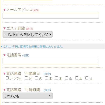
メールアドレス
(必須)
エステ経験
(必須)
▼これより下は空欄でも採用に影響はありません。
電話番号
(任意)
電話連絡 可能曜日
(任意)
いつでも
月
火
水
木
金
土
日
電話連絡 可能時間
(任意)