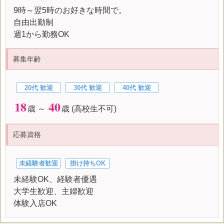
9時～翌5時のお好きな時間で。
自由出勤制
週1から勤務OK
募集年齢
20代 歓迎
30代 歓迎
40代 歓迎
18
40
歳 ～
歳 (高校生不可)
応募資格
未経験者歓迎
掛け持ちOK
未経験OK、経験者優遇
大学生歓迎、主婦歓迎
体験入店OK