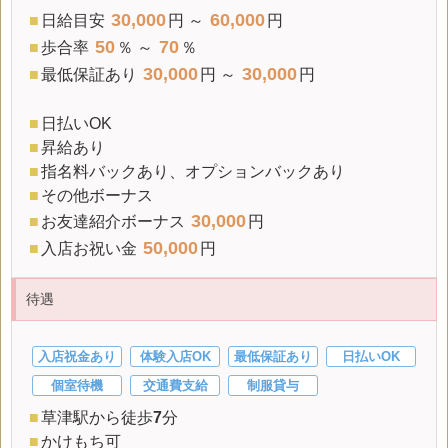
30,000
60,000
■
日給
目安
円 ～
円
50
70
■
歩合率
％ ～
％
30,000
30,000
■
最低保証
あり
円 ～
円
■
日払いOK
■
昇給あり
■
指名料バックあり、オプションバックあり
■
その他ボーナス
30,000
■
お友達紹介ボーナス
円
50,000
■
入店お祝い金
円
待遇
入店祝金あり
体験入店OK
最低保証あり
日払いOK
個室待機
交通費支給
制服貸与
■
草津駅から徒歩
7
分
■
かけもち可