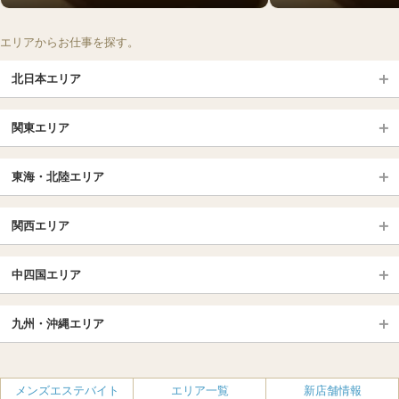
エリアからお仕事を探す。
北日本エリア
北日本TOP
関東エリア
北海道（札幌・旭川・函館）
青森
埼玉TOP
岩手 (盛岡・北上)
宮城 (仙台)
東海・北陸エリア
大宮・浦和・川口
越谷・春日部
福島 (いわき・郡山)
山形
東海・北陸TOP
所沢・川越
長野・松本・上田
山梨（甲府）
関西エリア
愛知（名古屋）
岐阜県
千葉TOP
茨城（水戸・取手）
栃木（宇都宮・小山）
京都
エリア
三重県
静岡県
中四国エリア
群馬（伊勢崎・高崎・前橋）
松戸・柏
船橋・習志野・千葉市
京都駅・伏見区
烏丸御池駅
北陸
東京TOP
中国・四国TOP
四条烏丸・河原町・祇園四条
大宮・西院・二条
九州・沖縄エリア
名古屋TOP
池袋・大塚
広島
新宿
岡山
三条・京都市役所前
名古屋・名駅・太閤通
栄・伏見・ 矢場町
九州TOP
渋谷・代々木・三軒茶屋
山口
新大久保・高田馬場
島根・鳥取
大阪
エリア
丸の内・久屋・高岳
大須・上前津・鶴舞
福岡
佐賀
メンズエステバイト
エリア一覧
新店舗情報
恵比寿・目黒・自由が丘
香川（高松）
赤坂・麻布・六本木
愛媛（松山）