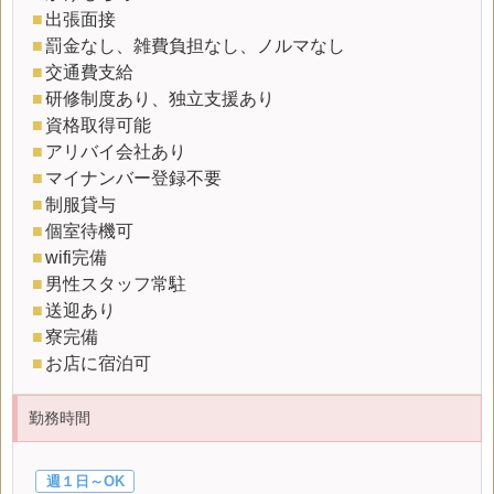
■
出張面接
■
罰金なし、雑費負担なし、ノルマなし
■
交通費支給
■
研修制度あり、独立支援あり
■
資格取得可能
■
アリバイ会社あり
■
マイナンバー登録不要
■
制服貸与
■
個室待機可
■
wifi完備
■
男性スタッフ常駐
■
送迎あり
■
寮完備
■
お店に宿泊可
勤務時間
週１日～OK