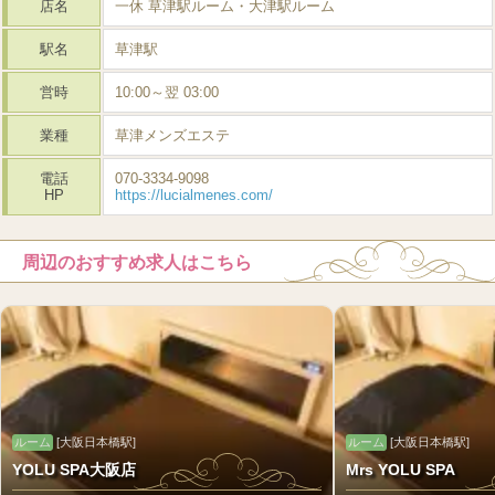
店名
一休 草津駅ルーム・大津駅ルーム
駅名
草津駅
営時
10:00～翌 03:00
業種
草津メンズエステ
電話
070-3334-9098
HP
https://lucialmenes.com/
周辺のおすすめ求人はこちら
ルーム
[大阪日本橋駅]
ルーム
[大阪日本橋駅]
YOLU SPA大阪店
Mrs YOLU SPA