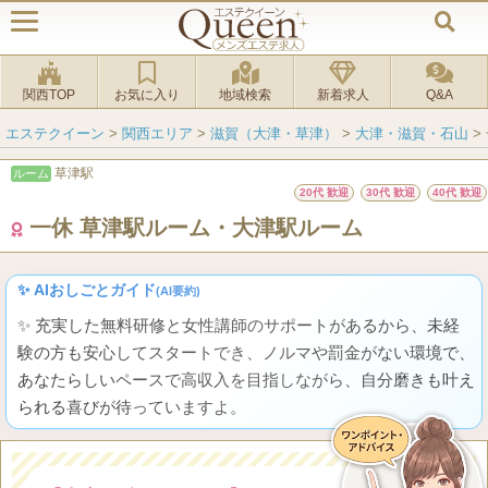
関西TOP
お気に入り
地域検索
新着求人
Q&A
エステクイーン
>
関西エリア
>
滋賀（大津・草津）
>
大津・滋賀・石山
>
草津駅
ルーム
20代 歓迎
30代 歓迎
40代 歓迎
一休 草津駅ルーム・大津駅ルーム
✨ AIおしごとガイド
(AI要約)
✨ 充実した無料研修と女性講師のサポートがあるから、未経
験の方も安心してスタートでき、ノルマや罰金がない環境で、
あなたらしいペースで高収入を目指しながら、自分磨きも叶え
られる喜びが待っていますよ。