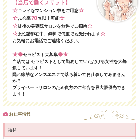
【当店で働くメリット】
☆
☆
キレイなマンション寮をご用意
☆
70
☆
歩合率
％以上可能
☆
☆
提携の美容院サロンを無料でご招待
☆
☆
女性講師在中、無料で何度でも受けれます
お気軽にお電話でご連絡ください。
★
◆
◆
★
セラピスト大募集
当店では セラピストとして勤務していただける女性を大募
集しています！
隠れ家的なメンズエステで落ち着いてお仕事してみません
か？
プライベートサロンのため貴方のご都合を最大限優先でき
ます！
お仕事情報
給料