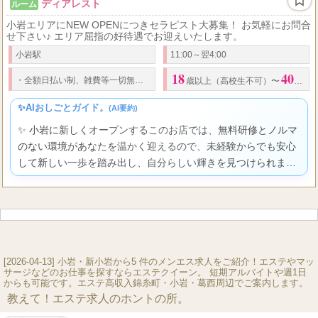
ディアレスト
ルーム
小岩エリアにNEW OPENにつきセラピスト大募集！ お気軽にお問合
せ下さい♪ エリア屈指の好待遇でお迎えいたします。
小岩駅
11:00～翌4:00
18
40
60
・
全額日払い制、雑費等一切無し
・
バック率
％以上
・
オプション、本指名
歳以上（高校生不可）〜
代ま
✨AIおしごとガイド。
(AI要約)
✨ 小岩に新しくオープンするこのお店では、無料研修とノルマ
のない環境があなたを温かく迎えるので、未経験からでも安心
して新しい一歩を踏み出し、自分らしい輝きを見つけられます
よ。
[2026-04-13] 小岩・新小岩から5 件のメンエス求人をご紹介！エステやマッ
サージなどのお仕事を探すならエステクイーン。 短期アルバイトや週1日
からも可能です。エステ高収入錦糸町・小岩・葛西周辺でご案内します。
教えて！エステ求人のホントの所。