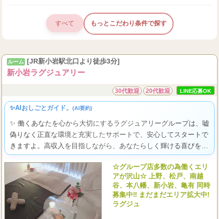
すべて
もっとこだわり条件で探す
[JR新小岩駅北口より徒歩3分]
ルーム
新小岩ラグジュアリー
30代歓迎
20代歓迎
LINE応募OK
✨AIおしごとガイド。
(AI要約)
✨ 働くあなたを心から大切にするラグジュアリーグループは、嘘
偽りなく正直な環境と充実したサポートで、安心してスタートで
きますよ。高収入を目指しながら、あなたらしく輝ける喜びをぜ
ひ実感してくださいね。
☆グループ店多数の為働くエリ
アが沢山☆ 上野、松戸、南越
谷、本八幡、新小岩、亀有 同時
募集中‼ まだまだエリア拡大中!
ラグジュ