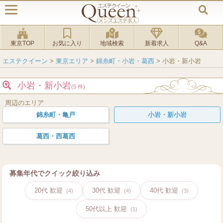
東京TOP
お気に入り
地域検索
新着求人
Q&A
エステクイーン
>
東京エリア
>
錦糸町・小岩・葛西
>
小岩・新小岩
小岩・新小岩
(5 件)
周辺のエリア
錦糸町・亀戸
小岩・新小岩
葛西・西葛西
募集年代でクイック絞り込み
20代 歓迎
30代 歓迎
40代 歓迎
(4)
(4)
(3)
50代以上 歓迎
(1)