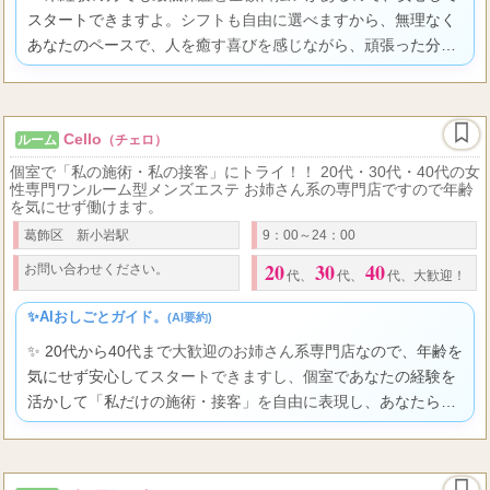
スタートできますよ。シフトも自由に選べますから、無理なく
あなたのペースで、人を癒す喜びを感じながら、頑張った分だ
けしっかり収入に繋がる環境で輝いてみませんか。
Cello
ルーム
（チェロ）
個室で「私の施術・私の接客」にトライ！！ 20代・30代・40代の女
性専門ワンルーム型メンズエステ お姉さん系の専門店ですので年齢
を気にせず働けます。
葛飾区 新小岩駅
9：00～24：00
20
30
40
お問い合わせください。
代、
代、
代、大歓迎！
✨AIおしごとガイド。
(AI要約)
✨ 20代から40代まで大歓迎のお姉さん系専門店なので、年齢を
気にせず安心してスタートできますし、個室であなたの経験を
活かして「私だけの施術・接客」を自由に表現し、あなたらし
く輝ける環境ですよ。