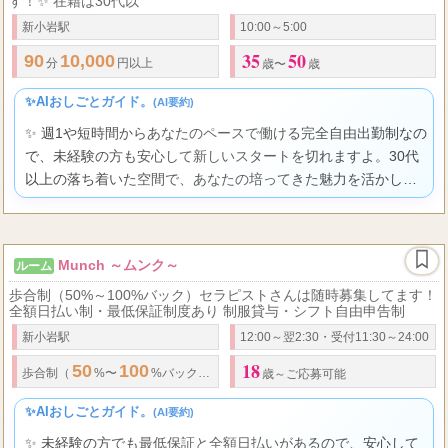
す！✨ 在籍は30代以
新小岩駅
10:00～5:00
35
50
90
10,000
分
円以上
歳〜
歳
✨AIおしごとガイド。
(AI要約)
✨ 週1や短時間からあなたのペースで働ける完全自由出勤制なの
で、未経験の方も安心して新しいスタートを切れますよ。30代
以上の落ち着いた空間で、あなたの培ってきた魅力を活かし、
高収入も目指しながらあなたらしく輝ける環境が待っていま
す。
Munch ～ムンク～
ルーム
歩合制（50%～100%バック）セラピストさんは随時募集してます！
全額日払い制・最低保証制度あり 制服貸与・シフト自由申告制
新小岩駅
12:00～翌2:30・受付11:30～24:00
18
50
100
90
8000
歩合制（
%〜
%バック） バック例：
分コース
円
歳～ご応募可能
✨AIおしごとガイド。
(AI要約)
✨ 未経験の方でも最低保証と全額日払いがあるので、安心して