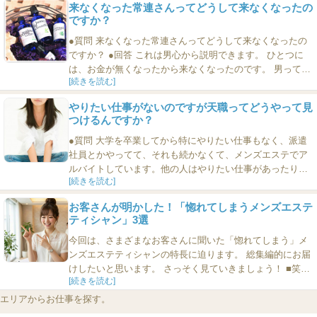
来なくなった常連さんってどうして来なくなったの
ですか？
●質問 来なくなった常連さんってどうして来なくなったの
ですか？ ●回答 これは男心から説明できます。 ひとつに
は、お金が無くなったから来なくなったのです。 男って、
[続きを読む]
お気に入りの女子の前で「お金がない」と言いません。と
いうか、言えません。それどころか、いつも「そこそこお
やりたい仕事がないのですが天職ってどうやって見
金があるふり」をします。なので、女子は「まさかあの常
つけるんですか？
連さんがお金がないということはないだろう」と思うかも
しれません...
●質問 大学を卒業してから特にやりたい仕事もなく、派遣
社員とかやってて、それも続かなくて、メンズエステでア
ルバイトしています。他の人はやりたい仕事があったり、
[続きを読む]
天職みたいな仕事に就けていたりして、「いいなあ」と思
いますが、私にはやりたいことがなにもありません。天職
お客さんが明かした！「惚れてしまうメンズエステ
ってどうやって見つければいいんですか？ ●回答 天職っ
ティシャン」3選
て、生まれ持った自分の良さ（善さ）みたいなもののこと
ですが、そういうのは見...
今回は、さまざまなお客さんに聞いた「惚れてしまう」メ
ンズエステティシャンの特長に迫ります。 総集編的にお届
けしたいと思います。 さっそく見ていきましょう！ ■笑顔
[続きを読む]
がかわいい これはもう鉄板ネタですよね。 なんだかんだ言
いつつも、殿方って、やっぱり癒しを求めてメンズエステ
エリアからお仕事を探す。
の扉をたたくものです。 ■キワキワをせめてくれる しっか