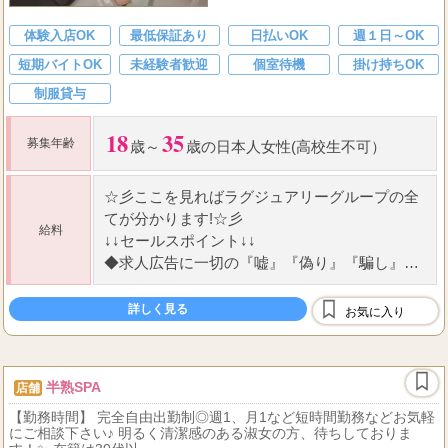
体験入店OK
最低保証あり
日払いOK
週１日～OK
短期バイトOK
未経験者歓迎
個室待機
掛け持ちOK
制服貸与
18
35
募集年齢
歳～
歳の日本人女性(高校生不可）
☆
彡ここを見ればラグジュアリーグループの全
てが分かります!
☆
彡
給料
↓↓セールスポイント↓↓
◆
求人広告に一切の『嘘』『偽り』『騙し』な
し!
◆
働くセラピストさんが第一主義!
詳しく見る
お気に入り
...
◆
メンズエステ界の中
半熟SPA
店舗
【勤務時間】 完全自由出勤制◎週1、月1など短時間勤務などお気軽
にご相談下さい♪ 明るく清潔感のある淑女の方、待ちしておりま