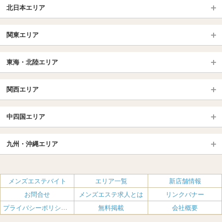
り...
北日本エリア
北日本TOP
関東エリア
北海道（札幌・旭川・函館）
青森
埼玉TOP
岩手 (盛岡・北上)
宮城 (仙台)
東海・北陸エリア
大宮・浦和・川口
越谷・春日部
福島 (いわき・郡山)
山形
東海・北陸TOP
所沢・川越
長野・松本・上田
山梨（甲府）
関西エリア
愛知（名古屋）
岐阜県
千葉TOP
茨城（水戸・取手）
栃木（宇都宮・小山）
京都
エリア
三重県
静岡県
中四国エリア
群馬（伊勢崎・高崎・前橋）
松戸・柏
船橋・習志野・千葉市
京都駅・伏見区
烏丸御池駅
北陸
東京TOP
中国・四国TOP
四条烏丸・河原町・祇園四条
大宮・西院・二条
九州・沖縄エリア
名古屋TOP
池袋・大塚
広島
新宿
岡山
三条・京都市役所前
名古屋・名駅・太閤通
栄・伏見・ 矢場町
九州TOP
渋谷・代々木・三軒茶屋
山口
新大久保・高田馬場
島根・鳥取
大阪
エリア
丸の内・久屋・高岳
大須・上前津・鶴舞
福岡
佐賀
メンズエステバイト
エリア一覧
新店舗情報
恵比寿・目黒・自由が丘
香川（高松）
赤坂・麻布・六本木
愛媛（松山）
梅田・北新地
肥後橋・淀屋橋・北浜
新栄町・東新町
千種・今池・黒川・大曽根
お問合せ
メンズエステ求人とは
リンクバナー
長崎
熊本
品川・五反田・蒲田
徳島
銀座・東京・新橋
高知
南森町・天満・京橋
日本橋（大阪市）
金山・熱田
一宮・津島・小牧
プライバシーポリシー・利用規約
無料掲載
会社概要
大分
鹿児島
飯田橋・水道橋・市ヶ谷
神田・秋葉原・人形町
難波（なんば）
南船場・心斎橋・長堀橋
春日井・豊田・東海
刈谷・安城・岡崎・豊橋