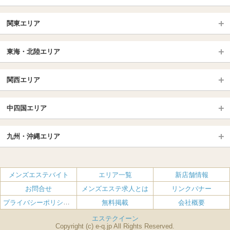
北日本TOP
関東エリア
北海道（札幌・旭川・函館）
青森
埼玉TOP
岩手 (盛岡・北上)
宮城 (仙台)
東海・北陸エリア
大宮・浦和・川口
越谷・春日部
福島 (いわき・郡山)
山形
東海・北陸TOP
所沢・川越
長野・松本・上田
山梨（甲府）
関西エリア
愛知（名古屋）
岐阜県
千葉TOP
茨城（水戸・取手）
栃木（宇都宮・小山）
京都
エリア
三重県
静岡県
中四国エリア
群馬（伊勢崎・高崎・前橋）
松戸・柏
船橋・習志野・千葉市
京都駅・伏見区
烏丸御池駅
北陸
東京TOP
中国・四国TOP
四条烏丸・河原町・祇園四条
大宮・西院・二条
九州・沖縄エリア
名古屋TOP
池袋・大塚
広島
新宿
岡山
三条・京都市役所前
名古屋・名駅・太閤通
栄・伏見・ 矢場町
九州TOP
渋谷・代々木・三軒茶屋
山口
新大久保・高田馬場
島根・鳥取
大阪
エリア
丸の内・久屋・高岳
大須・上前津・鶴舞
福岡
佐賀
メンズエステバイト
エリア一覧
新店舗情報
恵比寿・目黒・自由が丘
香川（高松）
赤坂・麻布・六本木
愛媛（松山）
梅田・北新地
肥後橋・淀屋橋・北浜
新栄町・東新町
千種・今池・黒川・大曽根
お問合せ
メンズエステ求人とは
リンクバナー
長崎
熊本
品川・五反田・蒲田
徳島
銀座・東京・新橋
高知
南森町・天満・京橋
日本橋（大阪市）
金山・熱田
一宮・津島・小牧
プライバシーポリシー・利用規約
無料掲載
会社概要
大分
鹿児島
飯田橋・水道橋・市ヶ谷
神田・秋葉原・人形町
難波（なんば）
南船場・心斎橋・長堀橋
春日井・豊田・東海
刈谷・安城・岡崎・豊橋
エステクイーン
宮崎
沖縄
上野・鶯谷
赤羽・板橋
Copyright (c) e-q.jp All Rights Reserved.
堺筋本町・本町
新大阪・十三・南方