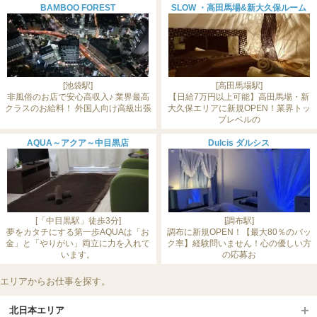
BAMBOO FOREST
SLOW ・高田馬場&新大久保ルーム
[池袋駅]
[高田馬場駅]
非風俗のお店で安心高収入♪ 業界最高
【日給7万円以上可能】高田馬場・新
クラスのお給料！ 外国人向け高級出張
大久保エリアに新規OPEN！業界トッ
プレベルの
AQUA～アクア～中目黒店
Dulcis ダルシス
[「中目黒駅」徒歩3分]
[調布駅]
夢をカタチにする第一歩AQUAは「お
調布に新規OPEN！【最大80％のバッ
金」と「やりがい」両立に力を入れて
ク率】経験問いません！心の優しい方
います。
の応募お
エリアからお仕事を探す。
北日本エリア