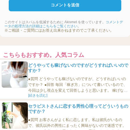
このサイトはスパムを低減するために Akismet を使っています。
コメントデ
ータの処理方法の詳細はこちらをご覧ください
。
※ご相談・ご質問にはお答え出来かねますのでご了承ください。
こちらもおすすめ。人気コラム
どうやっても稼げないのですがどうすればいいので
すか？
●質問 どうやっても稼げないのですが、どうすればいいの
ですか？ ●回答 毎回「稼ぎ方」について書いているので、
今回は少し視点を変えて回答しようと思います。 稼げない
[続きを読む]
のはストッパーがかかっているからだ、というのが今回の
答えです。 すなわち、なにをやっても稼げない人は「わた
セラピストさんに恋する男性心理ってどういうもの
しはお金をたくさん稼いではいけない人なのだ」という、
ですか？
本人にも気づかない思い込みを持っている人です。すなわ
ち「...
●質問 お客さんがよく私に恋します。私は彼氏がいるの
で、彼氏以外の男性にまったく興味がないので迷惑です。