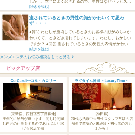
しかし、本当によく恋されるので、男性はなぜセラピスト
[続きを読む]
に恋するのか、教えてください。 ●回答 健全メンズエステ
でも、ガールズバーでも、キャバクラでも、風俗店でもど
癒されているときの男性の顔がかわいくて思わ
こでも、ある種の男性は、そこで働いているおねえさんに
ず・・・
恋します。それはなぜなのかといえば、自分にとって都合
のいいところしか見てい...
●質問 わたしが施術しているときのお客様の顔がめちゃか
わいくて、ときどき濡れてしまいます。わたし、おかしい
ですか？ ●回答 癒されているときの男性の表情がかわいく
[続きを読む]
て、つい……というエステティシャンっていますよ。 もの
すごくたくさんいるかどうかは知りませんが、でもいるに
メンズエステのお悩み相談をもっと見る
はいます。 そういう人は母性本能をくすぐられることに弱
ピックアップ店
いのだろうと思います。 大人の男が（1）子供のように
か...
CorCaroli〜コル・カロリ〜
ラグタイム神田 ～LuxuryTime～
[東新宿、西新宿五丁目駅他]
[神田駅]
圧倒的に給与が違います！同じ時間同
20代も活躍中☆男性スタッフ常駐の店
じ内容の仕事をするのであればより稼
舗型で超安心♪ 未経験・初心者の方も
げるお店で働
１から丁