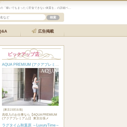
未経験歓迎のセラピスト求人サイト「エステクイーン」の「稼いでもまったく貯金できない体質を」の詳細ページです。
Q&A
広告掲載
ピックアップ店
AQUA PREMIUM (アクアプレミアム)
[東京23区出張]
高収入のお仕事なら【AQUA PREMIUM
(アクアプレミアム)】 東京出張メ
ラグタイム秋葉原 ～LuxuryTime～