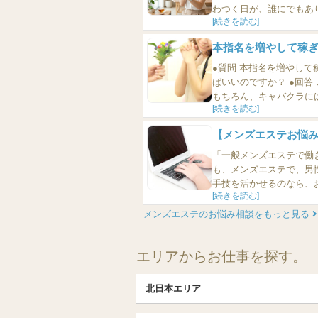
わつく日が、誰にでもあ
[続きを読む]
い”性質のものです。な
えなくても“小さくすること
本指名を増やして稼
●質問 本指名を増やし
ばいいのですか？ ●回答 これは、たとえばキャバクラにおける本指名の増やし方と同じです。
もちろん、キャバクラに
[続きを読む]
的な「考え方」は同じです。 まず、言うまでもないことですが、連絡先の交換
す。交換を禁止されている
【メンズエステお悩
「一般メンズエステで働
も、メンズエステで、男
手技を活かせるのなら、
[続きを読む]
答えしたいと思います。 ■メンズエステはなぜ稼げるのか？を知ると現実が見えます 男性を接
客する仕事には、当然、向
メンズエステのお悩み相談をもっと見る
エリアからお仕事を探す。
北日本エリア
北日本TOP