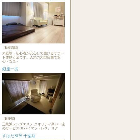
[秋葉原駅]
未経験・初心者が安心して働けるサポー
ト体制万全です。人気の大型店舗で安
心・安全・
銀座一兆
[銀座駅]
正統派メンズエステ クオリティ高い一流
のサービス サバイマットレス、リク
すはだSPA 千葉店