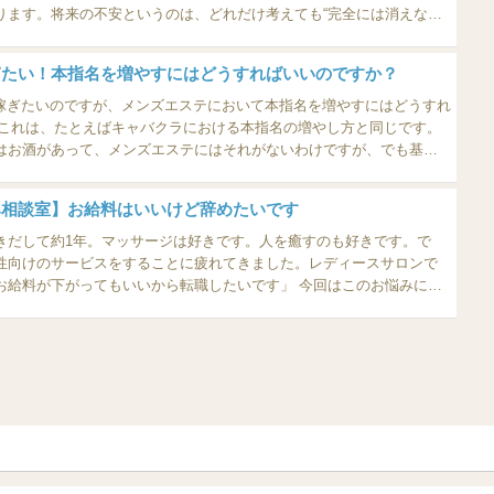
ります。将来の不安というのは、どれだけ考えても“完全には消えな
ぜなら、不安とは「未来を想像する力」の副産物だからです。 でも、消
はできる”。そして、“その不安に...
ぎたい！本指名を増やすにはどうすればいいのですか？
て稼ぎたいのですが、メンズエステにおいて本指名を増やすにはどうすれ
はお酒があって、メンズエステにはそれがないわけですが、でも基本
をすることで
お店では...
み相談室】お給料はいいけど辞めたいです
きだして約1年。マッサージは好きです。人を癒すのも好きです。で
性向けのサービスをすることに疲れてきました。レディースサロンで
お給料が下がってもいいから転職したいです」 今回はこのお悩みにお
き不向きがあるので、...