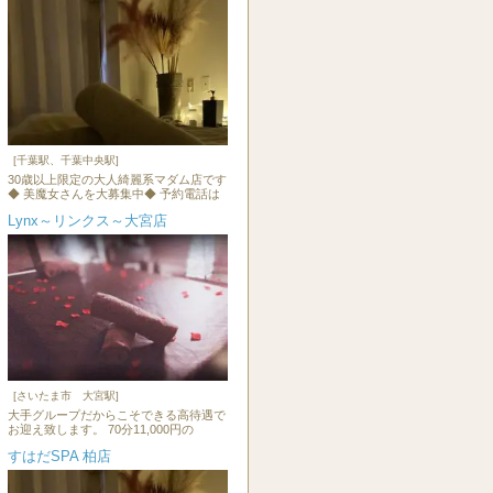
[千葉駅、千葉中央駅]
30歳以上限定の大人綺麗系マダム店です
◆ 美魔女さんを大募集中◆ 予約電話は
Lynx～リンクス～大宮店
[さいたま市 大宮駅]
大手グループだからこそできる高待遇で
お迎え致します。 70分11,000円の
すはだSPA 柏店