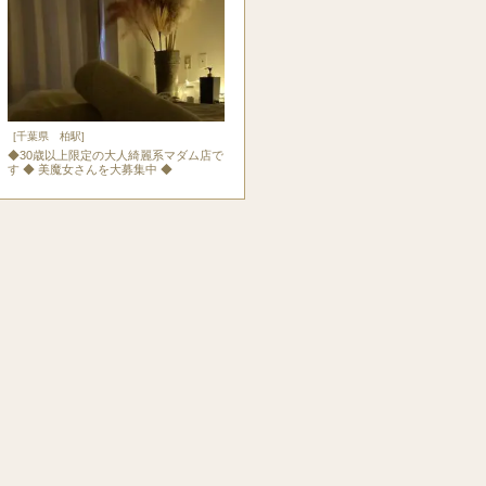
[千葉県 柏駅]
◆30歳以上限定の大人綺麗系マダム店で
す ◆ 美魔女さんを大募集中 ◆