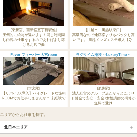
[東新宿、西新宿五丁目駅他]
[川越市 川越駅東口]
圧倒的に給与が違います！同じ時間同
高級店なので他店様よりもバックも高
じ内容の仕事をするのであればより稼
いです。 川越メンズエステ求人【Qu
げるお店で働
Fever フィーバー 大宮room
ラグタイム池袋 ～LuxuryTime～
[大宮駅]
[池袋駅]
【サバイDX導入】ハイグレードな施術
法人経営のグループ店だからどこより
ROOMでお仕事しませんか？ 未経験で
も健全で安心・安全♪女性講師の研修が
無料で受け
エリアからお仕事を探す。
北日本エリア