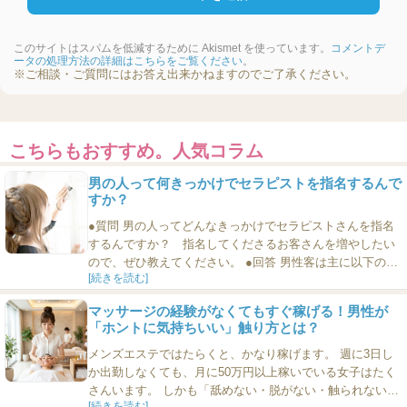
このサイトはスパムを低減するために Akismet を使っています。
コメントデ
ータの処理方法の詳細はこちらをご覧ください
。
※ご相談・ご質問にはお答え出来かねますのでご了承ください。
こちらもおすすめ。人気コラム
男の人って何きっかけでセラピストを指名するんで
すか？
●質問 男の人ってどんなきっかけでセラピストさんを指名
するんですか？ 指名してくださるお客さんを増やしたい
ので、ぜひ教えてください。 ●回答 男性客は主に以下の6
[続きを読む]
つの動機でセラピストさんを指名します。ぜひ参考になさ
ってください。 さっそく見ていきましょう。 01：ルック
マッサージの経験がなくてもすぐ稼げる！男性が
スがタイプ これはガールズバーでもキャバクラでも風俗店
「ホントに気持ちいい」触り方とは？
でもどこでも同じですね。ルックスがタイプだというきっ
かけ...
メンズエステではたらくと、かなり稼げます。 週に3日し
か出勤しなくても、月に50万円以上稼いでいる女子はたく
さんいます。 しかも「舐めない・脱がない・触られない」
[続きを読む]