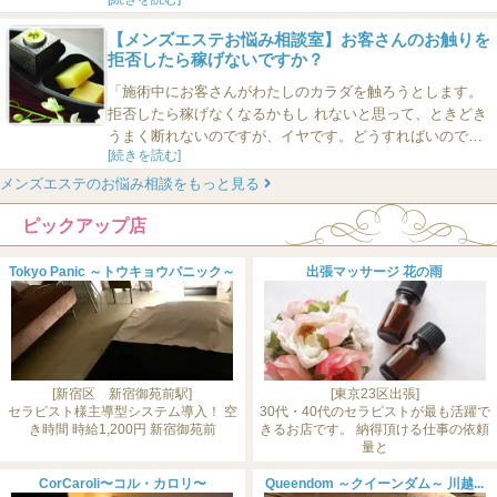
で、月に50万円以上です！ 稼いでいる女子は、男性がホン
トに気持ちいい触り方をしています。 どんな触り方なの
【メンズエステお悩み相談室】お客さんのお触りを
か？ さっそくご紹介しましょう！ ■1：ソフトタッチ 「も
拒否したら稼げないですか？
ちろん、しっかりと力強...
「施術中にお客さんがわたしのカラダを触ろうとします。
拒否したら稼げなくなるかもし れないと思って、ときどき
うまく断れないのですが、イヤです。どうすればいのでし
[続きを読む]
ょう か？」 ・・・・・・・・・・ これは答えは簡単で、
「ハッキリ断る『から』稼げます」ということです。現場
メンズエステのお悩み相談をもっと見る
を見てき たなかで、こう、ハッキリと断言できます。 そも
ピックアップ店
そも施術中にエステティシャンのカラダを触るヤツって、
ほかの店でもお...
Tokyo Panic ～トウキョウパニック～
出張マッサージ 花の雨
[新宿区 新宿御苑前駅]
[東京23区出張]
セラピスト様主導型システム導入！ 空
30代・40代のセラピストが最も活躍で
き時間 時給1,200円 新宿御苑前
きるお店です。 納得頂ける仕事の依頼
量と
CorCaroli〜コル・カロリ〜
Queendom ～クイーンダム～ 川越...