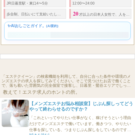
保証制度も報奨金制度もあります。 一緒に働きながら、高収入を得
られるチャンスです。ぜひご応募ください！ 日給2〜3万円以上の高
収入が可能です（平均6〜7
JR日暮里駅・東口4〜5分
12:00〜24:00
20
50
2
3
歩合制、日払いにて支給いたします。
バック率
、約
％以上
日給
～
万
才以上の日本人女性で、人を癒すことが好きな方（
✨AIおしごとガイド。
(AI要約)
「エステクイーン」の検索機能を利用して、自分に合った条件や環境のメ
ンズエステの求人を探してみてください。そこで見つけたお店で働くこと
で、落ち着いた雰囲気の完全個室で接客し、日暮里・鶯谷エリアでしっか
りと稼ぐことができるでしょう。エステクーンの求人は40代〜50代の方も
教えて！エステ求人のホントの所。
大募集しています。[2026-04-13] 日暮里・鶯谷（西日暮里）から18 件のメ
ンエス求人をご紹介！エステやマッサージなどのお仕事を探すならエステ
【メンズエステお悩み相談室】じぶん探しってどう
クイーン。 短期アルバイトや週1日からも可能です。エステ高収入上野・
鶯谷周辺でご案内します。
やって終わらせるのですか？
「これといってやりたい仕事がなく、稼げそうという理由