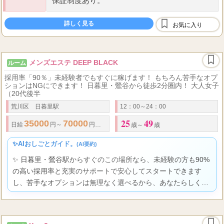
保証制度あり。
詳しく見る
お気に入り
メンズエステ DEEP BLACK
ルーム
採用率「90％」未経験者でもすぐに稼げます！ もちろん苦手なオプ
ションはNGにできます！ 日暮里・鶯谷から徒歩2分圏内！ 大人女子
（20代後半
荒川区 日暮里駅
12：00～24：00
25
49
35000
70000
60
8000
10000
日給
円～
円も射程圏内
●
分
円～
円バ
歳～
歳
✨AIおしごとガイド。
(AI要約)
✨ 日暮里・鶯谷駅からすぐのこの場所なら、未経験の方も90%
の高い採用率と充実のサポートで安心してスタートできます
し、苦手なオプションは無理なく選べるから、あなたらしく輝
きながら高収入も目指せる、心強い環境が整っていますよ。