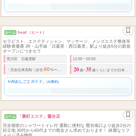
30
53
50
60
100
30,000
.
完全日払い制
・
歩合給(
～
%) 指名料
％バック
日給
円
歳～
歳位まで（経験者優遇）
✨AIおしごとガイド。
(AI要約)
heat
ルーム
（ヒート）
セラピスト、エステティシャン、マッサージ、メンズエステ整体等
経験者優遇 JR・山手線「日暮里・西日暮里」駅より徒歩5分の新規
オープンにつきセラ
荒川区 日暮里駅
12:00 ~ 05:00
20
35
60
70
・
完全出来高制（歩合
%〜
%以上 経験者優遇）
・
安心の
最低保証
制度
歳~
歳くらいまでの日本人女性
✨AIおしごとガイド。
(AI要約)
「裏町エステ」鶯谷店
ルーム