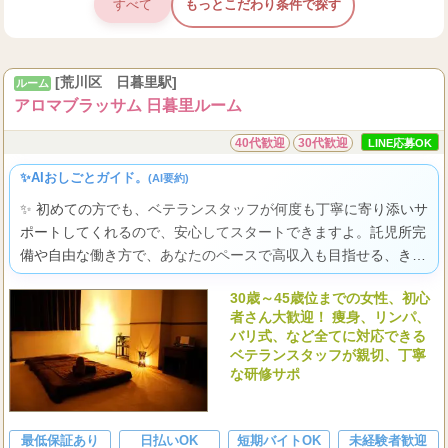
すべて
もっとこだわり条件で探す
[荒川区 日暮里駅]
ルーム
アロマブラッサム 日暮里ルーム
40代歓迎
30代歓迎
LINE応募OK
✨AIおしごとガイド。
(AI要約)
✨ 初めての方でも、ベテランスタッフが何度も丁寧に寄り添いサ
ポートしてくれるので、安心してスタートできますよ。託児所完
備や自由な働き方で、あなたのペースで高収入も目指せる、きっ
と毎日が輝き、新しい自分に出会える環境です。
30歳～45歳位までの女性、初心
者さん大歓迎！ 痩身、リンパ、
バリ式、など全てに対応できる
ベテランスタッフが親切、丁寧
な研修サポ
最低保証あり
日払いOK
短期バイトOK
未経験者歓迎