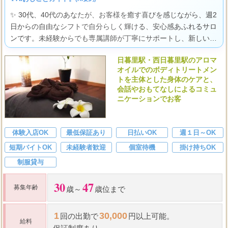
✨ 30代、40代のあなたが、お客様を癒す喜びを感じながら、週2
日からの自由なシフトで自分らしく輝ける、安心感あふれるサロ
ンです。未経験からでも専属講師が丁寧にサポートし、新しい一
歩を自信を持って踏み出せますよ。
日暮里駅・西日暮里駅のアロマ
オイルでのボディトリートメン
トを主体とした身体のケアと、
会話やおもてなしによるコミュ
ニケーションでお客
体験入店OK
最低保証あり
日払いOK
週１日～OK
短期バイトOK
未経験者歓迎
個室待機
掛け持ちOK
制服貸与
30
47
募集年齢
歳～
歳位まで
1
30,000
回の出勤で
円以上可能。
給料