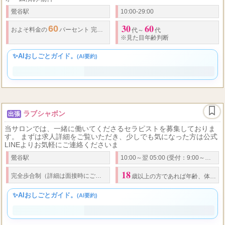
完全個室のシャワートイレ付 通勤に便利な 鶯谷南口より徒歩2分の
好立地 30代から60代までの熟女さん求めております！ 綺麗なリフ
ォーム済み物件
鶯谷駅
10:00-29:00
30
60
60
およそ料金の
パーセント 完全日払い
代～
代
※見た目年齢判断
✨AIおしごとガイド。
(AI要約)
ラブシャボン
出張
当サロンでは、一緒に働いてくださるセラピストを募集しておりま
す。 まずは求人詳細をご覧いただき、少しでも気になった方は公式
LINEよりお気軽にご連絡くださいま
鶯谷駅
10:00～翌 05:00 (受付：9:00～翌4:00)
18
50
完全歩合制（詳細は面接時にご説明いたします）
バック率
%～ 経験や能
歳以上の方であれば年齢、体型、一切不問。
✨AIおしごとガイド。
(AI要約)