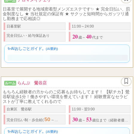
アロマメイチェリ
ルーム
日暮里で展開する地域密着型メンズエステです✨ ★ 完全日払い、罰
金制度なし ★ 当社規定の保証有 ★ サクッと短時間からガッツリ通
し勤務まで応相談◎
日暮里駅
11:00～24:00
20
40
完全日払い
・
給与保証あり
歳～
代まで
✨AIおしごとガイド。
(AI要約)
らんぷ 鶯谷店
ルーム
もちろん経験者の方からのご応募もお待ちしてます！ 【駅チカ】鶯
谷駅徒歩1分！働きやすい環境を整えています！ 経験豊富なセラピ
ストが丁寧に教えてくれるので
台東区 鶯谷駅
11:00 - 翌3:00