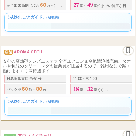
27
49
60
30,000
完全出来高制（歩合
%～） 完全日払い
円以上可能 ※別途(オプ
歳～
歳位までの健康な日本人女性
✨AIおしごとガイド。
(AI要約)
✨ ノルマや罰金もなく、健全な環境であなたの「働きやすさ」
を一番に考えているから、未経験でも安心してスタートできま
すよ。人を癒やすあなたの優しい気持ちを活かして、やりがい
と高収入を両立しながら輝ける場所です。
AROMA CECIL
店舗
安心の店舗型メンズエステ✨ 全室エアコン＆空気清浄機完備、タオ
ルや制服のクリーニングも従業員が担当するので、雑用なしで楽々
働けます♪ 【 高待遇ポイ
日暮里駅東口徒歩1分
11:00～翌4:00
18
32
60
80
バック率
%～
%
歳～
歳くらい
✨AIおしごとガイド。
(AI要約)