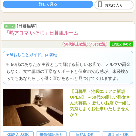
・
罰金ノルマなし
詳しく見る
お気に入り
・
講習無料
3
4
日給
～
万円以上（レギュラー平均）
[日暮里駅]
ルーム
...
その他、報奨金
「熟アロマ いそじ」日暮里ルーム
50代以上歓迎
40代歓迎
LINE応募OK
✨AIおしごとガイド。
(AI要約)
✨ 50代のあなたが主役として輝ける新しいお店で、ノルマや罰金
もなく、女性講師の丁寧なサポートと個室の安心感が、未経験か
らでもあなたらしく働く喜びをきっと見つけてくれますよ。
【日暮里・池袋エリアに新規
OPEN】 ～50代の優しい熟女さ
ん大募集～ 新しいお店で一緒に
気持ちよくお仕事いたしません
か？
体験入店OK
最低保証あり
日払いOK
週１日～OK