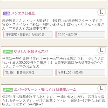
メンエス日暮里
出張
未経験者さん大・大・大歓迎！！9割以上が未経験スタートです♡
容姿・スタイル・年齢は一切問いません！ ぽっちゃりさん・人妻さ
ん・ママさんも大活躍中です♡
日暮里駅・鶯谷駅から徒歩1分
10:00～翌2:00
やさしいお姉さんスパ
ルーム
当店は一般企業経営者がオーナーの完全非風俗店です。 今なら入店
祝い金最大30,000円をご用意！！ 日暮里駅東口から徒歩3分のやさ
しさがテーマのお店なの
荒川区 日暮里駅東口
午前11:00～翌2:00
エバーグリーン・雫
日暮里ルーム
ルーム
(しずく)