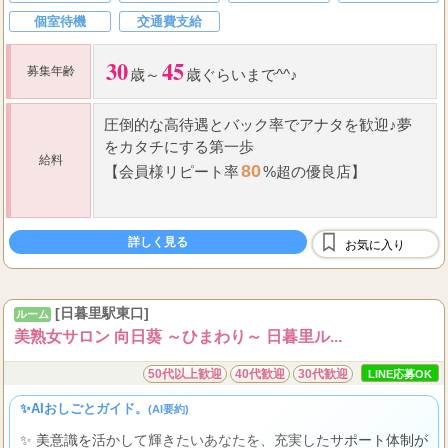
個室待機
交通費支給
30
45
募集年齢
歳～
歳ぐらいまで^^♪
圧倒的な高待遇と
バック率
でアナタを歓迎♪夢
をカタチにする第一歩
給料
80
【会員様リピート率
%超の優良店】
備品代、雑費引き一切無し
☆
全てが手取りになります(全額日払い)
詳しく見る
お気に入り
...
・
バック率
UPシス
[日暮里駅東口]
ルーム
美熟女サロン 向日葵 ～ひまわり～ 日暮里ル...
50代以上歓迎
40代歓迎
30代歓迎
LINE応募OK
✨AIおしごとガイド。
(AI要約)
✨ 美意識を活かして輝きたいあなたを、充実したサポート体制が