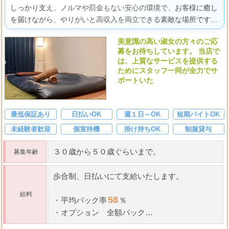
しっかり支え、ノルマや罰金もない安心の環境で、お客様に癒し
を届けながら、やりがいと高収入を両立できる素敵な場所です
よ。
美意識の高い淑女の方々のご応
募をお待ちしています。 当店で
は、上質なサービスを提供する
ためにスタッフ一同が全力でサ
ポートいた
最低保証あり
日払いOK
週１日～OK
短期バイトOK
未経験者歓迎
個室待機
掛け持ちOK
制服貸与
３０歳から５０歳ぐらいまで。
募集年齢
歩合制、日払いにて支給いたします。
給料
58
・
平均
バック率
％
・
オプション 全額バック
・
雑費なし