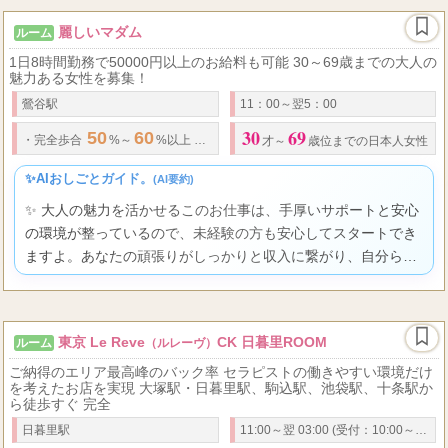
麗しいマダム
ルーム
1日8時間勤務で50000円以上のお給料も可能 30～69歳までの大人の
魅力ある女性を募集！
鶯谷駅
11：00～翌5：00
30
69
50
60
90
8000
11000
12
・
完全歩合
%～
%以上 人妻コース
分
～
以上
才～
歳位までの日本人女性
✨AIおしごとガイド。
(AI要約)
✨ 大人の魅力を活かせるこのお仕事は、手厚いサポートと安心
の環境が整っているので、未経験の方も安心してスタートでき
ますよ。あなたの頑張りがしっかりと収入に繋がり、自分らし
く輝ける喜びを日々感じられることでしょう。
東京 Le Reve
CK 日暮里ROOM
ルーム
（ルレーヴ）
ご納得のエリア最高峰のバック率 セラピストの働きやすい環境だけ
を考えたお店を実現 大塚駅・日暮里駅、駒込駅、池袋駅、十条駅か
ら徒歩すぐ 完全
日暮里駅
11:00～翌 03:00 (受付：10:00～翌1:30)