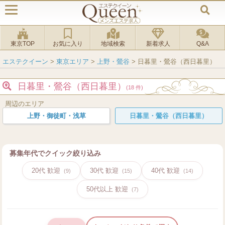
東京TOP
お気に入り
地域検索
新着求人
Q&A
エステクイーン
>
東京エリア
>
上野・鶯谷
>
日暮里・鶯谷（西日暮里）
日暮里・鶯谷（西日暮里）
(18 件)
周辺のエリア
上野・御徒町・浅草
日暮里・鶯谷（西日暮里）
募集年代でクイック絞り込み
20代 歓迎
30代 歓迎
40代 歓迎
(9)
(15)
(14)
50代以上 歓迎
(7)