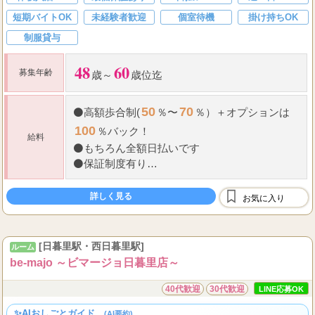
短期バイトOK
未経験者歓迎
個室待機
掛け持ちOK
制服貸与
48
60
募集年齢
歳～
歳位迄
50
70
⚫
高額歩合制(
％〜
％）＋オプションは
100
％バック！
給料
⚫
もちろん全額日払いです
⚫
保証制度有り
⚫
罰金やノルマなど、もちろんございません！
もちろんノルマもございません！
詳しく見る
お気に入り
...
毎
[日暮里駅・西日暮里駅]
ルーム
be-majo ～ビマージョ日暮里店～
40代歓迎
30代歓迎
LINE応募OK
✨AIおしごとガイド。
(AI要約)