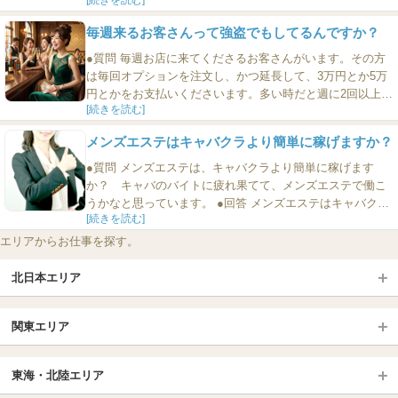
だけでメンズエステで働いています。働きつつ、やりたい
仕事を探している、つまりじぶん探しをしているのです
[続きを読む]
が、じぶんを探すのって、正直疲れます。じぶん探しの旅
って、どうやって終わらせるといいのですか？」
毎週来るお客さんって強盗でもしてるんですか？
・・・・・・・・・・ 世間の人々が言っているじぶん探し
って、ようするにじぶんの適職を探すということだろうと
●質問 毎週お店に来てくださるお客さんがいます。その方
思います。 極端な例を挙...
は毎回オプションを注文し、かつ延長して、3万円とか5万
円とかをお支払いくださいます。多い時だと週に2回以上い
[続きを読む]
らっしゃいます。毎月 20万円以上のお小遣いがないとそん
なにたくさんお店に来れないと思うのですが、そういう人
メンズエステはキャバクラより簡単に稼げますか？
はどうやってお金を工面しているのですか？強盗でもして
るのですか？ ●回答 たしかにそう思いますよね。1回お店
●質問 メンズエステは、キャバクラより簡単に稼げます
に来て5万円...
か？ キャバのバイトに疲れ果てて、メンズエステで働こ
うかなと思っています。 ●回答 メンズエステはキャバクラ
[続きを読む]
より簡単に稼げます。 簡単というのは、まず、肝臓をそこ
まで酷使しなくていいということです。キャバクラは、場
エリアからお仕事を探す。
合によっては、たくさんお酒を飲まなくてはなりません
が、メンズエステにその必要はありません。 また、キャバ
北日本エリア
クラは、...
北日本TOP
関東エリア
北海道（札幌・旭川・函館）
青森