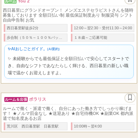
You 2
ルーム
西日暮里にグランドオープン！ メンズエステセラピストさんを随時
募集しております 全額日払い制 最低保証制度あり 制服貸与 シフト
自由申告制 お気
西日暮里駅徒歩2分
12:00～翌2:30・受付11:30～24:00
歩合制（５０％～１００％バック） バック例：９０分コース８０００円
１８歳～ご応募可能
✨AIおしごとガイド。
(AI要約)
✨ 未経験からでも最低保証と全額日払いで安心してスタートで
き、自由なシフトであなたらしく輝ける、西日暮里の新しい職
場で温かくお迎えしますよ。
ポラリス
ルーム＆出張
ルームで働く・派遣で働く、自分にあった働き方でしっかり稼げま
す！ ★ノルマ罰金なし ★送迎あり ★自宅待機OK ★副業OK 都内派
遣で知名度あるお店
荒川区 西日暮里駅 日暮里駅
10:00時～翌4:00