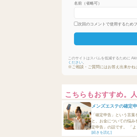
名前（省略可）
次回のコメントで使用するため
このサイトはスパムを低減するために Akis
ください
。
※ご相談・ご質問にはお答え出来かね
こちらもおすすめ。
メンズエステの確定
「確定申告」という言葉を見るだけで疲れる メン
と、お金についての悩み
定申告」の話です。 「よくわからないんです」 そう言って笑う人がいます。 でも、その笑い方
[続きを読む]
には少し不安が混じっています。 確定申告をした方がいいのだろうか