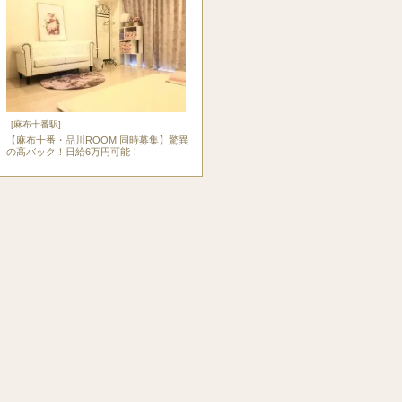
[麻布十番駅]
【麻布十番・品川ROOM 同時募集】驚異
の高バック！日給6万円可能！