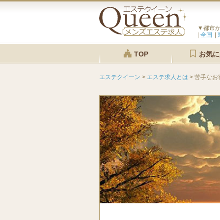
▼都市
全国
TOP
お気に
エステクイーン
>
エステ求人とは
>
苦手なお