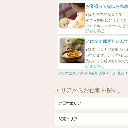
のだろう。経費とは何なのか
お客様ってなにを求
●質問 根本的な質問で
か？ ●回答 自分でもうまく説明のつかない気持ちを愛撫してもらうため、です。 メンズエステ
でオイルマッサージなど
[続きを読む]
い女子が自分の身体を丁
は起こりえないことです。 
とにかく稼ぎたいん
●質問 コロナで派遣の
っています。どうすればいいのか教えてくださ
的にいくら稼ぎたいのかを
[続きを読む]
20万円という人とでは、稼ぐ方法
こを誤解していま...
メンズエステのお悩み相談をもっと見る
エリアからお仕事を探す。
北日本エリア
北日本TOP
関東エリア
北海道（札幌・旭川・函館）