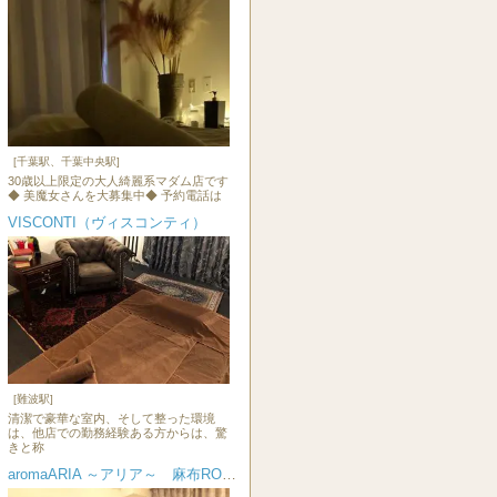
[千葉駅、千葉中央駅]
30歳以上限定の大人綺麗系マダム店です
◆ 美魔女さんを大募集中◆ 予約電話は
VISCONTI（ヴィスコンティ）
[難波駅]
清潔で豪華な室内、そして整った環境
は、他店での勤務経験ある方からは、驚
きと称
aromaARIA ～アリア～ 麻布ROOM