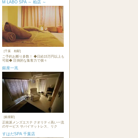
M LABO SPA ～ 柏店 ～
[千葉 柏駅]
ご予約お断り多数！ ◆日給15万円以上も
可能◆ 圧倒的な集客力で個々
銀座一兆
[銀座駅]
正統派メンズエステ クオリティ高い一流
のサービス サバイマットレス、リク
すはだSPA 千葉店