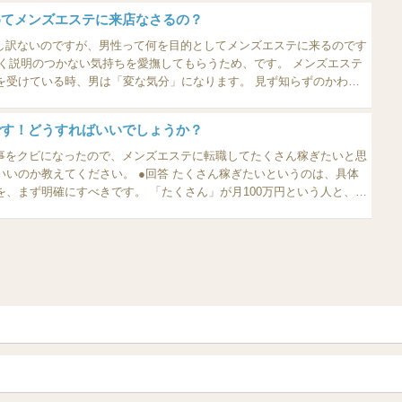
...
めてメンズエステに来店なさるの？
申し訳ないのですが、男性って何を目的としてメンズエステに来るのです
を受けている時、男は「変な気分」になります。 見ず知らずのかわい
寧に触ってくれるからです。そんなこと、メンズエステ以外の場所で
...
です！どうすればいいでしょうか？
仕事をクビになったので、メンズエステに転職してたくさん稼ぎたいと思
い。 ●回答 たくさん稼ぎたいというのは、具体
、まず明確にすべきです。 「たくさん」が月100万円という人と、月
がまったくちがってくるからです。 稼ぎたい人の多くが、そ
青森
岩手 (盛岡・北上)