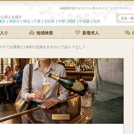
から求人を探す
東京
神奈川
埼玉
千葉
北日本
中部
関西
中四国
九州
入り
地域検索
新着求人
ステでお客様とLINEの交換をするのってあり？なし？