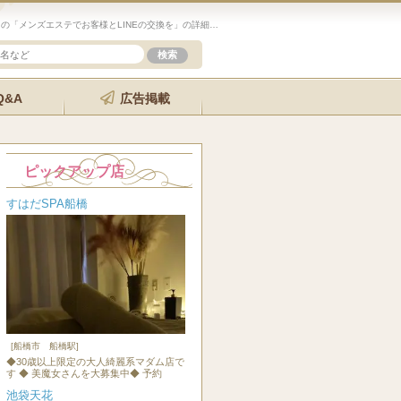
未経験歓迎のセラピスト求人サイト「エステクイーン」の「メンズエステでお客様とLINEの交換を」の詳細ページです。
Q&A
広告掲載
ピックアップ店
すはだSPA船橋
[船橋市 船橋駅]
◆30歳以上限定の大人綺麗系マダム店で
す ◆ 美魔女さんを大募集中◆ 予約
池袋天花