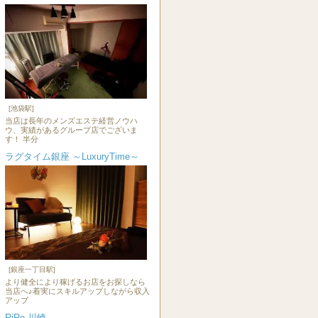
[池袋駅]
当店は長年のメンズエステ経営ノウハ
ウ、実績があるグループ店でございま
す！ 半分
ラグタイム銀座 ～LuxuryTime～
[銀座一丁目駅]
より健全により稼げるお店をお探しなら
当店へ♪着実にスキルアップしながら収入
アップ
RiRe 川崎