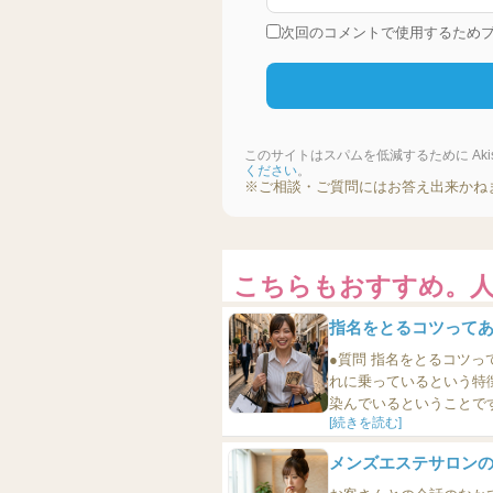
次回のコメントで使用するため
このサイトはスパムを低減するために Akis
ください
。
※ご相談・ご質問にはお答え出来かね
こちらもおすすめ。
指名をとるコツって
●質問 指名をとるコツってありますか？ ●回答 指名をた
れに乗っているという特
染んでいるということです。 ひとりで必死に頑張っても、なかなか指名はとれま
[続きを読む]
メンズエステに限らず、
はなくて、まあまあくらいし
メンズエステサロンの