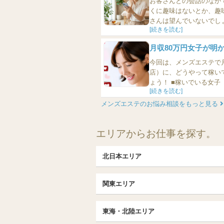
お客さんとの会話のなか
くに趣味はないとか、趣
さんは望んでいないでし
[続きを読む]
歳）に、お客さんに趣味
ご紹介しま
月収80万円女子が明
今回は、メンズエステで
店）に、どうやって稼い
ょう！ ■稼いでいる女子（28歳）のお話 もちろん、自分が出勤する日に、お客様を呼ぶという
[続きを読む]
ことはやっています。お客
ぶ・呼ばないということより
メンズエステのお悩み相談をもっと見る
エリアからお仕事を探す。
北日本エリア
北日本TOP
関東エリア
北海道（札幌・旭川・函館）
埼玉TOP
福島 (いわき・郡山)
東海・北陸エリア
大宮・浦和・川口
茨城（水戸・取手）