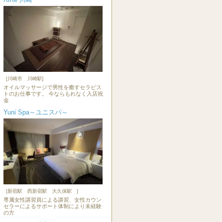
[川崎市 川崎駅]
オイルマッサージで男性を癒すセラピス
トのお仕事です。 今ならもれなく入店祝
金
Yuni Spa～ユニスパ～
[新宿駅 西新宿駅 大久保駅 ]
専属女性講習員による講習、女性カウン
セラーによるサポート体制により未経験
の方