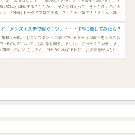
で「君、趣味はなに？」と聞かれて困ることもあるかと思います。 と
味は彼氏とLINEすることとか……そんな答えって、きっと多くのお客
ょう。 今回はトークのプロである（？）キャバ嬢のナナミさん（25
を聞かれたときの、うまい答え方についてお聞きしました。 さっそく
しょう！ ■寅さんのDVD鑑賞 ...
かす「メンズエステで稼ぐコツ」・・・ドSに徹してみたら？
月収80万円以上をコンスタントに稼いでいる女子（28歳・恵比寿のお
でいるのかについて、お話をお聞きしました。 さっそくご紹介しまし
さんを呼ぶといっても、2人くらいしか呼べていませんが……。 呼
...
青森
岩手 (盛岡・北上)
山形
長野・松本・上田
越谷・春日部
所沢・川越
栃木（宇都宮・小山）
群馬（伊勢崎・高崎・前橋）