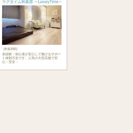
ラグタイム秋葉原 ～LuxuryTime～
[秋葉原駅]
未経験・初心者が安心して働けるサポー
ト体制万全です。人気の大型店舗で安
心・安全・