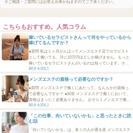
※ご相談・ご質問にはお答え出来かねますのでご了承ください。
こちらもおすすめ。人気コラム
稼いでいるセラピストさんって何をやっているから
稼げてるんですか？
●質問 私は１ヶ月がんばってメンズエステ店でセラピスト
として働いても、月に10万円ほどしか稼げません。もっと
稼いでいるセラピストさんがいるのは知っています。そう
[続きを読む]
いう人はどのようにしてお金を稼いでいるのですか？ ●回
答 １つの答えは簡単で、単価の高いお店に勤務していると
メンズエステの資格って必要なのですか？
いうことです。しかし、それはあなたが高級店にふさわし
い女性にならないと無理、ということでは決してありませ
●質問 メンズエステで働くにあたって、なんらかの資格っ
ん。 そのことに...
て必要なんですか？ ●回答 メンズエステで働くにおいて、
資格はまったく必要ありません。 おそらくメンエスで働き
[続きを読む]
たい人々人たちが想像している資格というのは、「アロマ
トリートメント〇級」とか、そういった資格だと思いま
「この仕事、向いていないかも」と思ったときに読
す。 それらのほとんどすべては、民間の資格であり、国家
む話
資格ではありません。 資格商法をやることでお金を稼ぎた
い人々...
「向いていないかも」は、多くの人が通る道 メンズエステ