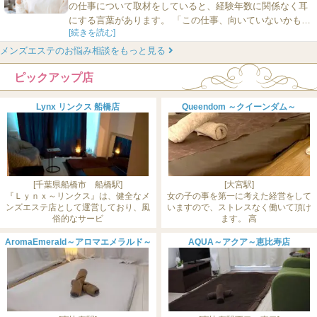
の仕事について取材をしていると、経験年数に関係なく耳
にする言葉があります。 「この仕事、向いていないかもし
[続きを読む]
れません」 新人セラピストだけではありません。何年も続
けている人からも、同じような話を聞くことがあります。
メンズエステのお悩み相談をもっと見る
指名が増えないとき。 お客様との会話がうまくいかなかっ
ピックアップ店
たとき。 思うように売上が伸び...
Lynx リンクス 船橋店
Queendom ～クイーンダム～
[千葉県船橋市 船橋駅]
[大宮駅]
『Ｌｙｎｘ～リンクス』は、健全なメ
女の子の事を第一に考えた経営をして
ンズエステ店として運営しており、風
いますので、ストレスなく働いて頂け
俗的なサービ
ます。 高
AromaEmerald～アロマエメラルド～
AQUA～アクア～恵比寿店