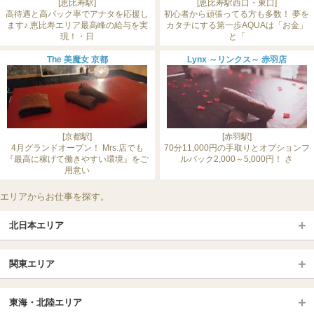
[恵比寿駅]
[恵比寿駅西口・東口]
高待遇と高バック率でアナタを応援し
初心者から頑張ってる方も多数！ 夢を
ます♪ 恵比寿エリア最高峰の給与を実
カタチにする第一歩AQUAは「お金」
現！・日
と「
The 美魔女 京都
Lynx ～リンクス～ 赤羽店
[京都駅]
[赤羽駅]
4月グランドオープン！ Mrs.店でも
70分11,000円の手取りとオプションフ
『最高に稼げて働きやすい環境』をご
ルバック2,000～5,000円！ さ
用意い
エリアからお仕事を探す。
北日本エリア
北日本TOP
関東エリア
北海道（札幌・旭川・函館）
青森
埼玉TOP
岩手 (盛岡・北上)
宮城 (仙台)
東海・北陸エリア