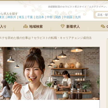
から求人を探す
東京
神奈川
埼玉
千葉
北日本
中部
関西
中四国
九州
入り
地域検索
新着求人
ステを辞めた後の仕事は？セラピストの転職・キャリアチェンジ成功法