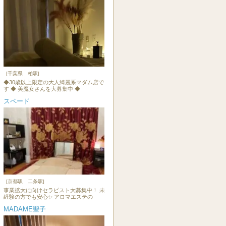
[千葉県 柏駅]
◆30歳以上限定の大人綺麗系マダム店で
す ◆ 美魔女さんを大募集中 ◆
スペード
[京都駅 二条駅]
事業拡大に向けセラピスト大募集中！ 未
経験の方でも安心✨ アロマエステの
MADAME聖子