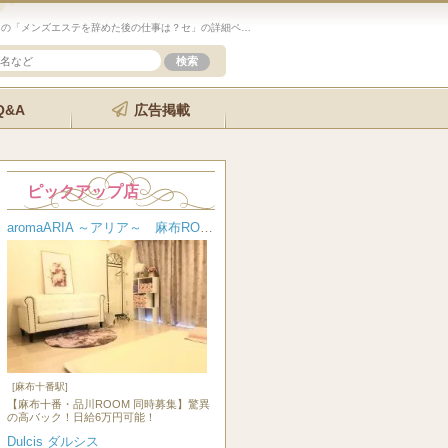
未経験歓迎のセラピスト求人サイト「エステクイーン」の「メンズエステを辞めた後の仕事は？セ」の詳細ページです。
Q&A
広告掲載
ピックアップ店
aromaARIA ～アリア～ 麻布ROOM
[麻布十番駅]
【麻布十番・品川ROOM 同時募集】驚異
の高バック！日給6万円可能！
Dulcis ダルシス