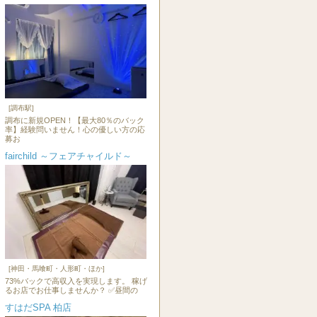
[調布駅]
調布に新規OPEN！【最大80％のバック
率】経験問いません！心の優しい方の応
募お
fairchild ～フェアチャイルド～
[神田・馬喰町・人形町・ほか]
73%バックで高収入を実現します。 稼げ
るお店でお仕事しませんか？ ✅昼間の
すはだSPA 柏店