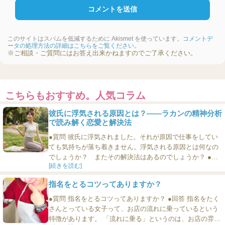
このサイトはスパムを低減するために Akismet を使っています。
コメントデ
ータの処理方法の詳細はこちらをご覧ください
。
※ご相談・ご質問にはお答え出来かねますのでご了承ください。
こちらもおすすめ。人気コラム
彼氏に浮気される原因とは？――ラカンの精神分析
で読み解く恋愛と解決法
●質問 彼氏に浮気されました。それが原因で仕事をしてい
ても気持ちが落ち着きません。浮気される原因とは何なの
でしょうか？ またその解決法はあるのでしょうか？ ●回
[続きを読む]
答 浮気の悩みはとてもつらいものです。信じていた相手か
ら裏切られたと感じれば、心は大きく揺らぎ、仕事や日常
指名をとるコツってありますか？
生活に集中できなくなるのも当然です。 「私に何か足りな
かったのだろうか」「愛されていないのではないか」――
●質問 指名をとるコツってありますか？ ●回答 指名をたく
そんな思いが頭を...
さんとっている女子って、お店の流れに乗っているという
特徴があります。 「流れに乗る」というのは、お店の雰囲