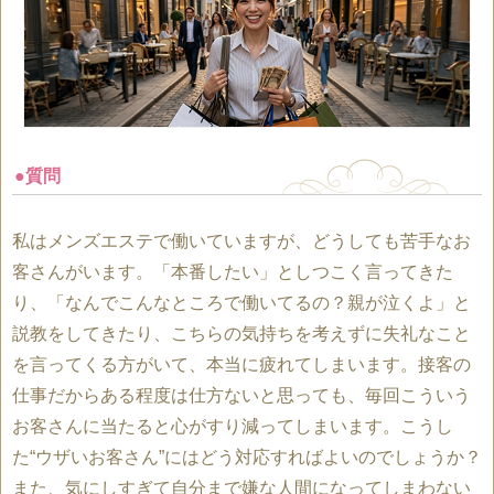
●質問
私はメンズエステで働いていますが、どうしても苦手なお
客さんがいます。「本番したい」としつこく言ってきた
り、「なんでこんなところで働いてるの？親が泣くよ」と
説教をしてきたり、こちらの気持ちを考えずに失礼なこと
を言ってくる方がいて、本当に疲れてしまいます。接客の
仕事だからある程度は仕方ないと思っても、毎回こういう
お客さんに当たると心がすり減ってしまいます。こうし
た“ウザいお客さん”にはどう対応すればよいのでしょうか？
また、気にしすぎて自分まで嫌な人間になってしまわない