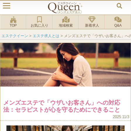
TOP
お気に入り
地域検索
新着求人
Q&A
エステクイーン
>
エステ求人とは
>
メンズエステで「ウザいお客さん」へ
メンズエステで「ウザいお客さん」への対応
法：セラピストが心を守るためにできること
2025 11/3