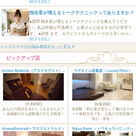
[続きを読む]
気にうまく馴染んでいるということです。 ひとりで必死に
頑張っても、なかなか指名はとれません。これはメンズエ
指名客が増えるトークテクニックってありますか？
ステに限らず、キャバクラでも同じです。ひとりで頑張っ
ても無理なんです。 そうではなくて、まあまあくらいし
●質問 指名客が増えるトークテクニックを教えてくださ
か...
い。私は性格が不器用で、お客さんと話をするのが苦手で
す。 ●回答 まず、セラピストさんのトークが上手いから普
[続きを読む]
通のお客さんから指名客になるということではない、とい
う事実を知ってほしいと思います。 お客さんはそのセラピ
メンズエステのお悩み相談をもっと見る
ストさんのもとに通い詰めることによって「なにかいいこ
ピックアップ店
とがある、自分にとってメリットがあることがやがて起き
る」と感じるから、...
Aroma Modeste（アロマモデスト）...
ラグタイム秋葉原 ～LuxuryTime～
[大井町駅]
[秋葉原駅]
あなたの笑顔を活かしてみませんか？
未経験・初心者が安心して働けるサポ
✨ 未経験の方も経験者の方も大歓迎！
ート体制万全です。人気の大型店舗で
安心・安全・
AromaEmerald～アロマエメラルド～
Tokyo Panic ～トウキョウパニック～