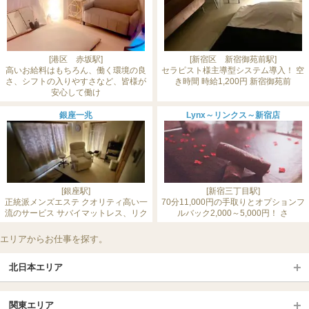
[港区 赤坂駅]
[新宿区 新宿御苑前駅]
高いお給料はもちろん、働く環境の良
セラピスト様主導型システム導入！ 空
さ、シフトの入りやすさなど、皆様が
き時間 時給1,200円 新宿御苑前
安心して働け
銀座一兆
Lynx～リンクス～新宿店
[銀座駅]
[新宿三丁目駅]
正統派メンズエステ クオリティ高い一
70分11,000円の手取りとオプションフ
流のサービス サバイマットレス、リク
ルバック2,000～5,000円！ さ
エリアからお仕事を探す。
北日本エリア
北日本TOP
関東エリア