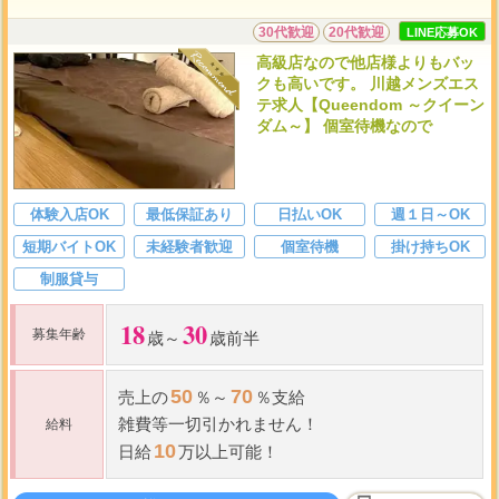
30代歓迎
20代歓迎
LINE応募OK
高級店なので他店様よりもバッ
クも高いです。 川越メンズエス
テ求人【Queendom ～クイーン
ダム～】 個室待機なので
体験入店OK
最低保証あり
日払いOK
週１日～OK
短期バイトOK
未経験者歓迎
個室待機
掛け持ちOK
制服貸与
18
30
募集年齢
歳～
歳前半
50
70
売上の
％～
％支給
雑費等一切引かれません！
給料
10
日給
万以上可能！