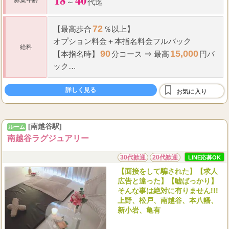
18
40
募集年齢
～
代迄
72
【最高歩合
％以上】
オプション料金＋本指名料金フルバック
給料
90
15,000
【本指名時】
分コース ⇒ 最高
円バ
ック
＜エリア最高峰の高待遇です！＞
詳しく見る
お気に入り
毎日、現金日払い制。
1
5
8
...
日
万～
万
[南越谷駅]
ルーム
南越谷ラグジュアリー
30代歓迎
20代歓迎
LINE応募OK
【面接をして騙された】【求人
広告と違った】【嘘ばっかり】
そんな事は絶対に有りません!!!
上野、松戸、南越谷、本八幡、
新小岩、亀有