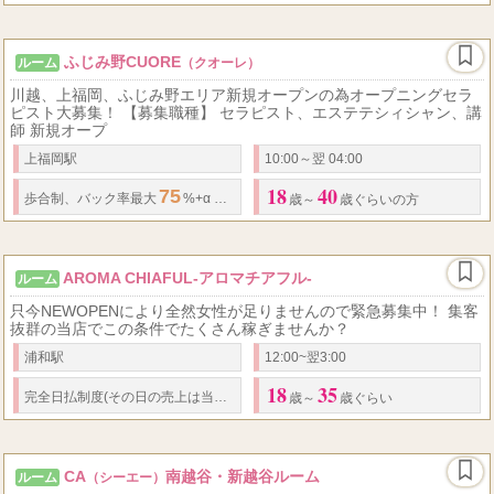
ふじみ野CUORE
ルーム
（クオーレ）
川越、上福岡、ふじみ野エリア新規オープンの為オープニングセラ
ピスト大募集！ 【募集職種】 セラピスト、エステテシィシャン、講
師 新規オープ
上福岡駅
10:00～翌 04:00
18
40
75
50,000
歩合制、
バック率
最大
%+α １日
円以上可能
☆
最低
日給
保障制度
歳～
歳ぐらいの方
AROMA CHIAFUL-アロマチアフル-
ルーム
只今NEWOPENにより全然女性が足りませんので緊急募集中！ 集客
抜群の当店でこの条件でたくさん稼ぎませんか？
浦和駅
12:00~翌3:00
18
35
完全日払制度(その日の売上は当日にお持ち帰り下さい) ※当店は風俗店ではござい
歳～
歳ぐらい
CA
南越谷・新越谷ルーム
ルーム
（シーエー）