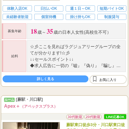
体験入店OK
日払いOK
週１日～OK
短期バイトOK
未経験者歓迎
個室待機
掛け持ちOK
制服貸与
18
35
募集年齢
歳～
歳の日本人女性(高校生不可）
☆
彡ここを見ればラグジュアリーグループの全
てが分かります!
☆
彡
給料
↓↓セールスポイント↓↓
◆
求人広告に一切の『嘘』『偽り』『騙し』な
し!
◆
働くセラピストさんが第一主義!
詳しく見る
お気に入り
...
◆
メンズエステ界の中
[蕨駅・川口駅]
ルーム
Apex＋
（アペックスプラス）
30代歓迎
20代歓迎
LINE応募OK
蕨駅東口徒歩3分・川口駅東口徒