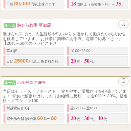
18
35
80,000
50
70
日給
円以上稼げます！ 完全歩合制（
歩合率
%～
%、経験者
歳以上（高校生不可）～
歳く
魅せられ手 草加店
ルーム
魅せられ手では、人生経験や思いやりを活かして働きたい大人女性
を歓迎しています。 お仕事に興味のある方、是非ご応募下さい。
【20代～50代のセラピストさ
草加駅
10:00~23:00
20
50
25000
日給
円以上 指名料全額バック 出稼ぎ大歓迎
代～
代
ハルモニアSPA
ルーム
当店はセラピストファースト！ 働きやすい環境作りを心掛けていま
す！ 貴女の頑張りはしっかりお給料に反映。 歩合60%〜80%、指名
料・オプション100
川越駅徒歩3分
昼12:00～翌4:00
20
30
40
60
80
完全歩合制 (
歩合率
%〜
%以上可能)
代、
代、
代