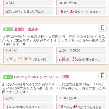
大宮駅
10:00〜翌5:00
18
35
1
10
55
最高お給料：
日
万以上も可!!
▽
経験者様：基本料金の
バック率
%〜
歳〜
歳位までの健康的な方（高校生不可）
夏物語 南越谷
ルーム
☆安心許可物件 ☆風営法特化 ☆顧問弁護士在籍 ☆女性店長 やる気
があれば未経験でも大歓迎です！ セラピスト第一に悩みや相談に寄
り添います！❤
南越谷駅
12:00～翌 05:00
18
38
90
19,000
☆
分
円以上可能
◎
その他
・
応相談
◎
完全歩合制
◎
全額日払い
◾
歳～
歳の健康な日本人女性
Pause grander
所沢
ルーム
（パウゼグランデ)
所沢駅から徒歩5分での新築ワンルームに室内は豪華内装。 11時か
ら24時の間のお好きな時間 週1回、1日3時間から。 貴方の空いた時
間で大丈夫です！
所沢駅
11:00～翌2:00
18
45
【当店の採用は業界ダントツ！】 セラピストに稼いで頂き、将来的に次へのステップ
歳から
歳までの心身ともに健康な方