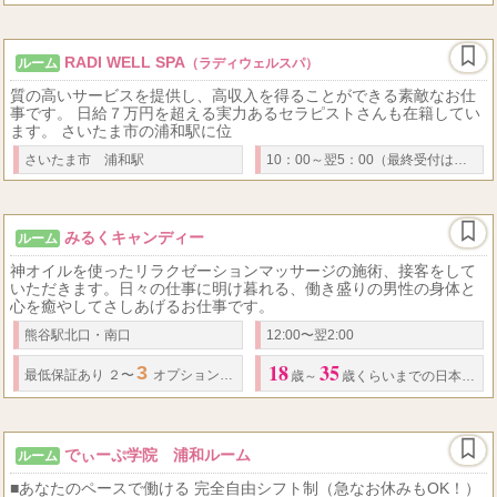
RADI WELL SPA
ルーム
（ラディウェルスパ）
質の高いサービスを提供し、高収入を得ることができる素敵なお仕
事です。 日給７万円を超える実力あるセラピストさんも在籍してい
ます。 さいたま市の浦和駅に位
さいたま市 浦和駅
10：00～翌5：00（最終受付は翌3：30）
みるくキャンディー
ルーム
神オイルを使ったリラクゼーションマッサージの施術、接客をして
いただきます。日々の仕事に明け暮れる、働き盛りの男性の身体と
心を癒やしてさしあげるお仕事です。
熊谷駅北口・南口
12:00〜翌2:00
18
35
3
最低保証
あり ２〜
オプション全額バック
歳～
歳くらいまでの日本人女性
でぃーぷ学院 浦和ルーム
ルーム
■あなたのペースで働ける 完全自由シフト制（急なお休みもOK！）