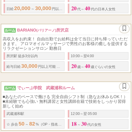
20
40
20,000
30,000
...
日給
～
円以上可能
◆
完全日払い制
◆
完全歩合制
◆
代～
代の日本人女性
BARIANO
所沢店
ルーム
(バリアーノ)
高収入をお約束！ 自由出勤でお給料は全て当日に持ち帰っていただ
きます。 アロマオイルマッサージで男性のお客様の癒しを提供する
リラクゼーションサロン 勤務日
所沢駅 徒歩3分以内
10:00～翌4:00
20
40
30,000
55
70
給与
日給
円以上可能 歩合制
％〜
％まで
最低保証
時給有り
歳～
歳ぐらいの女性
でぃーぷ学院 武蔵浦和ルーム
ルーム
■あなたのペースで働ける 完全自由シフト制（急なお休みもOK！）
■未経験でも心強い 無料講習と女性講師在籍で技術をしっかり習得
新しく始め
武蔵浦和駅
12:00～翌 05:00
18
30
50
82
8
1
☆
歩合
～
%（OP
・
指名フルバック）
☆
平均日給
万円、最大
日給
～
代の女性