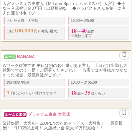
大宮メンズエステ求人【M Labo Spa（エムラボスパ）大宮】 ◆今
なら入店祝い金3万円！出勤規制なし ◆セラピストさんを第一に考
えた運営体制でノー
さいたま市 大宮駅
10:00〜翌5:00
18
40
100,000
75
90
18,000
6..
日給
円も可能♪最大
%バック♪
分コース
円×
〜
歳迄
※高校生不可
BANANA
ルーム
Wワーク歓迎です 平日は別のお仕事がある方も、土日だけ出勤も大
歓迎ですので、是非ご応募くださいね！！ 当店ではお客様がつかな
かった場合、最低保証がござい
志木駅徒歩5分
10:00～翌 05:00
18
35
1
2
5
日にどのくらい稼げますか？
万～
万は大体の方が稼ぎます。 多い方だ
歳～
歳くらい
プラチナム東京 大宮店
ルーム＆出張
業績好調、大宮ルームOPENのためセラピスト大募集！！ 最高報
酬：1日10万以上可！ 入店祝い金 最大10万円支給！！