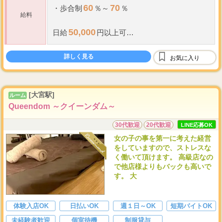
60
70
・
歩合制
％～
％
給料
50,000
日給
円以上可
10
30
40
日勤務で
～
万円以上可
詳しく見る
20
50
お気に入り
日勤務で
万円以上可
100
※本指名(
％バック)
[大宮駅]
...
ルーム
※最低
Queendom ～クイーンダム～
30代歓迎
20代歓迎
LINE応募OK
女の子の事を第一に考えた経営
をしていますので、ストレスな
く働いて頂けます。 高級店なの
で他店様よりもバックも高いで
す。 大
体験入店OK
日払いOK
週１日～OK
短期バイトOK
未経験者歓迎
個室待機
制服貸与