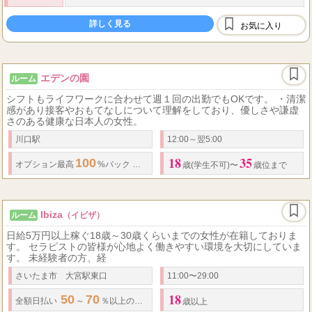
70
分コース
詳しく見る
7,000
お気に入り
⇒最低
円+OP全額フルバック＋指名料全
額フルバック
1...
エデンの園
ルーム
シフトもライフワークに合わせて週１回の出勤でもOKです。 ・清潔
感があり接客やおもてなしについて理解をしており、優しさや謙虚
さのある健康な日本人の女性。
川口駅
12:00～翌5:00
18
35
100
50
オプション最高
%バック 基本コース
バック率
%〜 完全出来高制
・
ご
歳(学生不可)〜
歳位まで
Ibiza
ルーム
（イビザ）
日給5万円以上稼ぐ18歳～30歳くらいまでの女性が在籍しておりま
す。 セラピストの皆様が心地よく働きやすい環境を大切にしていま
す。 未経験者の方、経
さいたま市 大宮駅東口
11:00〜29:00
18
50
70
1
5
全額日払い
～
％以上の高バック
日
万円以上可能 オプション、指
歳以上