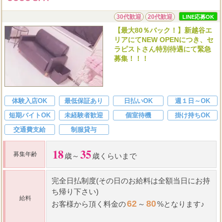
30代歓迎
20代歓迎
LINE応募OK
【最大80％バック！】新越谷エ
リアにてNEW OPENにつき、セ
ラピストさん特別待遇にて緊急
募集！！！
体験入店OK
最低保証あり
日払いOK
週１日～OK
短期バイトOK
未経験者歓迎
個室待機
掛け持ちOK
交通費支給
制服貸与
18
35
募集年齢
歳～
歳くらいまで
完全日払制度(その日のお給料は全額当日にお持
ち帰り下さい)
給料
62
80
お客様から頂く料金の
～
%となります♪