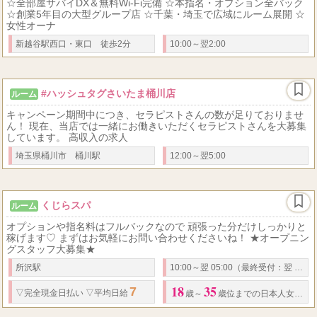
☆全部屋サバイDX＆無料Wi-Fi完備 ☆本指名・オプション全バック
☆創業5年目の大型グループ店 ☆千葉・埼玉で広域にルーム展開 ☆
女性オーナ
新越谷駅西口・東口 徒歩2分
10:00～翌2:00
#ハッシュタグさいたま桶川店
ルーム
キャンペーン期間中につき、セラピストさんの数が足りておりませ
ん！ 現在、当店では一緒にお働きいただくセラピストさんを大募集
しています。 高収入の求人
埼玉県桶川市 桶川駅
12:00～翌5:00
くじらスパ
ルーム
オプションや指名料はフルバックなので 頑張った分だけしっかりと
稼げます♡ まずはお気軽にお問い合わせくださいね！ ★オープニン
グスタッフ大募集★
所沢駅
10:00～翌 05:00（最終受付：翌 02:00）
18
35
7
50
▽
完全現金日払い
▽
平均日給
万円
▽
基本コースバック
%以上、オプシ
歳～
歳位までの日本人女性歓迎！！（高校生不可）