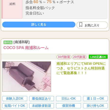
60
75
歩合
％～
％＋ボーナス
給料
指名料全額バック
完全日払い
詳しく見る
お気に入り
[南浦和駅]
ルーム
COCO SPA 南浦和ルーム
30代歓迎
20代歓迎
LINE応募OK
南浦和エリアにてNEW OPENに
つき、セラピストさん特別待遇
にて緊急募集！！！
体験入店OK
最低保証あり
日払いOK
週１日～OK
短期バイトOK
未経験者歓迎
個室待機
掛け持ちOK