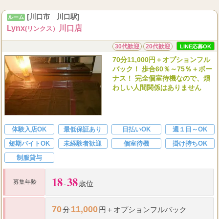
[川口市 川口駅]
ルーム
100
☆
指名料
・
オプション全額バック（
％）
Lynx
川口店
(リンクス）
...
30代歓迎
20代歓迎
LINE応募OK
70分11,000円＋オプションフル
バック！ 歩合60％～75％＋ボー
ナス！ 完全個室待機なので、煩
わしい人間関係はありません
体験入店OK
最低保証あり
日払いOK
週１日～OK
短期バイトOK
未経験者歓迎
個室待機
掛け持ちOK
制服貸与
18
38
募集年齢
-
歳位
70
11,000
分
円＋オプションフルバック