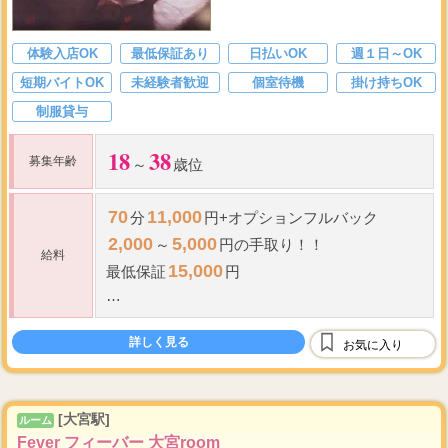
体験入店OK
最低保証あり
日払いOK
週１日～OK
短期バイトOK
未経験者歓迎
個室待機
掛け持ちOK
制服貸与
18
38
募集年齢
～
歳位
70
11,000
分
円+オプションフルバック
2,000
5,000
～
円の手取り！！
給料
15,000
最低保証
円
60
75
歩合
～
％＋ボーナス
詳しく見る
指名料全額バック
お気に入り
最低保証
制度あり
全額日払い
[大宮駅]
ルーム
Fever フィーバー 大宮room