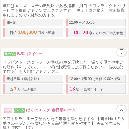
当店はメンズエステの激戦区である浦和・川口で ワンランク上の サ
ービスを提供するメンズエステ店です。 親切丁寧に接客、施術指導
致しますので未経験の方も安
浦和駅
12:00～翌 05:00
18
30
100,000
80
10,000
・
日給
円以上可能！
・
分
円以上可能！
・
指名料、
・
～
歳くらいの日本人女性
I♡C
ルーム
（アイシー）
セラピスト・スタッフ・お客様の声を反映した、温かく働きやすい
お店作りをしています♪ まずはお気軽にご応募ください✨ 【みんな
で作る】を大切にするメンズエ
新越谷駅（南越谷駅）
12:00〜翌5:00（受付10:00〜翌3:00）
18
7
日当
万以上可能♪
歳～(高校生不可)
ぼくのエステ 春日部ルーム
New
ルーム
アストSPAグループがあなたの未来を輝かせます☆ 【関東No.1の大
手グループだから実現できる高待遇と働きやすさ】 ★知名度は抜
群！ 関東エリアに