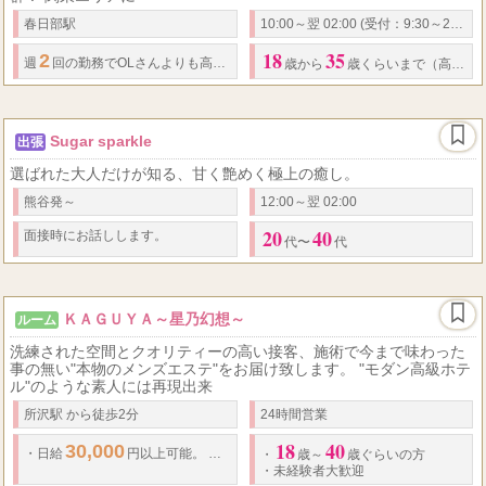
春日部駅
10:00～翌 02:00 (受付：9:30～24:00)
18
35
2
2,000
週
回の勤務でOLさんよりも高収入♪
★
全額日払い
★
本指名バック
歳から
歳くらいまで（高校生不可）
Sugar sparkle
出張
選ばれた大人だけが知る、甘く艶めく極上の癒し。
熊谷発～
12:00～翌 02:00
20
40
面接時にお話しします。
代〜
代
ＫＡＧＵＹＡ～星乃幻想～
ルーム
洗練された空間とクオリティーの高い接客、施術で今まで味わった
事の無い"本物のメンズエステ"をお届け致します。 "モダン高級ホテ
ル"のような素人には再現出来
所沢駅 から徒歩2分
24時間営業
18
40
30,000
90
1
5000
・
日給
円以上可能。
・
分コースで
万
円バックも可
・
歳～
歳ぐらいの方
・
未経験者大歓迎