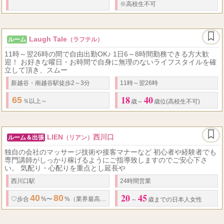
※高校生不可
Laugh Tale
ルーム
（ラフテル）
11時～翌26時の間で自由出勤OK♪ 1日6～8時間勤務できる方大歓
迎！ お好きな曜日・お時間で自身に無理のないライフスタイルを確
立して頂き、スムー
新越谷・南越谷駅徒歩2～3分
11時～翌26時
18
40
65
％以上～
歳～
歳位(高校生不可)
LIEN
西川口
ルーム＆出張
（リアン）
独自の会社のマッサージ技術や接客マナーなど 初心者や経験者でも
専門講師がしっかり稼げるようにご指導致しますのでご安心下さ
い。 気配り・心配りを重点とし延長や
西川口駅
24時間営業
20
45
40
80
80
♡歩合
%〜
%（業界最高水準。
%出せるお店はここしかありませ
～
歳までの日本人女性