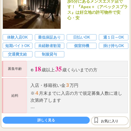
歩5分にあるメンズエステ店で
す！ 『Apex＋（アペックスプラ
ス』は好立地の許可物件で安
心・安
体験入店OK
最低保証あり
日払いOK
週１日～OK
短期バイトOK
未経験者歓迎
個室待機
掛け持ちOK
交通費支給
制服貸与
18
35
募集年齢
⊕
歳以上
歳くらいまでの方
3
入店
・
移籍祝い金
万円
4
※
月末までに入店の方で規定募集人数に達し
給料
次第終了します
50,000
☆
日給
円以上可
詳しく見る
お気に入り
60
70
☆
歩合制
％～
％