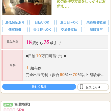
めの条件や方法をしっかりとお
伝えし、
最低保証あり
日払いOK
週１日～OK
未経験者歓迎
個室待機
掛け持ちOK
交通費支給
制服貸与
18
35
募集年齢
歳から
歳まで
10
■
日給
万円可能です
■
給料
1.
給与例
60
70
完全出来高制（歩合
%〜
%以上 経験者優
遇）
指名料
・
オプション料
詳しく見る
お気に入り
1
1,200
2,000
※
最低保証
制度あり（
時間
円〜
...
円又は歩合の高い方を支給）
[新越谷駅]
ルーム
COCO SPA