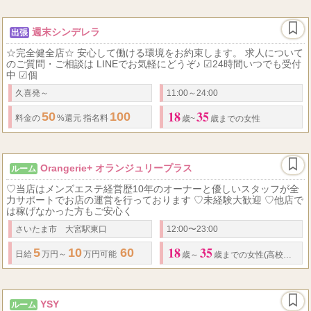
週末シンデレラ
出張
☆完全健全店☆ 安心して働ける環境をお約束します。 求人について
のご質問・ご相談は LINEでお気軽にどうぞ♪ ☑24時間いつでも受付
中 ☑個
久喜発～
11:00～24:00
18
35
50
100
料金の
%還元 指名料
%バック 待機保証あり(時給支給)
歳~
歳までの女性
Orangerie+ オランジュリープラス
ルーム
♡当店はメンズエステ経営歴10年のオーナーと優しいスタッフが全
力サポートでお店の運営を行っております ♡未経験大歓迎 ♡他店で
は稼げなかった方もご安心く
さいたま市 大宮駅東口
12:00〜23:00
18
35
5
10
60
9,000
16,000
90
11,00..
日給
万円～
万円可能
分
円～
円
分
歳～
歳までの女性(高校生不可)
YSY
ルーム