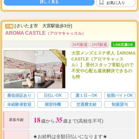
詳しく見る
お気に入り
[さいたま市 大宮駅徒歩3分]
店舗
AROMA CASTLE
（アロマキャッスル）
30代歓迎
20代歓迎
LINE応募OK
大宮メンズエステ求人【AROMA
CASTLE（アロマキャッス
ル）】 受付スタッフ常駐なので
不安や心配も速攻解決できるの
も特
最低保証あり
日払いOK
週１日～OK
短期バイトOK
未経験者歓迎
個室待機
交通費支給
制服貸与
18
35
募集年齢
歳から
歳まで(高校生不可)
★
お給料は全額日払いになります
★