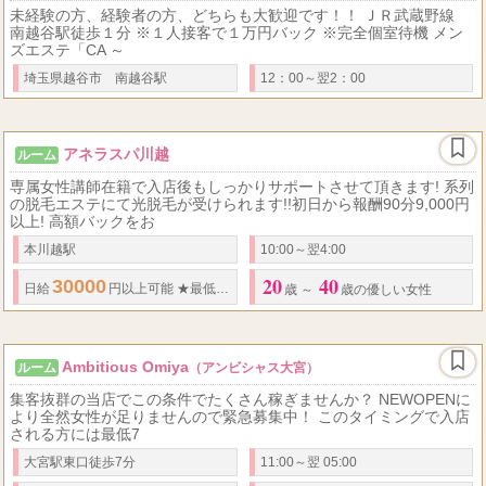
未経験の方、経験者の方、どちらも大歓迎です！！ ＪＲ武蔵野線
南越谷駅徒歩１分 ※１人接客で１万円バック ※完全個室待機 メン
ズエステ「CA ～
埼玉県越谷市 南越谷駅
12：00～翌2：00
アネラスパ川越
ルーム
専属女性講師在籍で入店後もしっかりサポートさせて頂きます! 系列
の脱毛エステにて光脱毛が受けられます!!初日から報酬90分9,000円
以上! 高額バックをお
本川越駅
10:00～翌4:00
20
40
30000
55
70
日給
円以上可能
★
最低保証
あり
★
歩合制
％～
％まで
★
日払
歳 ～
歳の優しい女性
Ambitious Omiya
ルーム
（アンビシャス大宮）
集客抜群の当店でこの条件でたくさん稼ぎませんか？ NEWOPENに
より全然女性が足りませんので緊急募集中！ このタイミングで入店
される方には最低7
大宮駅東口徒歩7分
11:00～翌 05:00