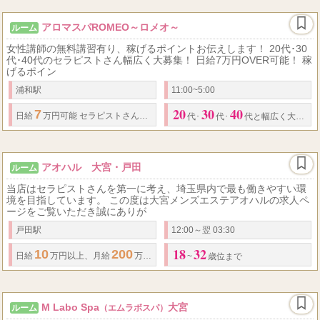
アロマスパROMEO～ロメオ～
ルーム
女性講師の無料講習有り、稼げるポイントお伝えします！ 20代･30
代･40代のセラピストさん幅広く大募集！ 日給7万円OVER可能！ 稼
げるポイン
浦和駅
11:00~5:00
20
30
40
7
90
13,000
120...
日給
万円可能 セラピストさん平均バック金額
分
円
代･
代･
代と幅広く大募集！
アオハル 大宮・戸田
ルーム
当店はセラピストさんを第一に考え、埼玉県内で最も働きやすい環
境を目指しています。 この度は大宮メンズエステアオハルの求人ペ
ージをご覧いただき誠にありが
戸田駅
12:00～翌 03:30
18
32
10
200
70
日給
万円以上、
月給
万円以上も可能！ 完全日払い制、歩合
%
~
歳位まで
M Labo Spa
大宮
ルーム
（エムラボスパ）