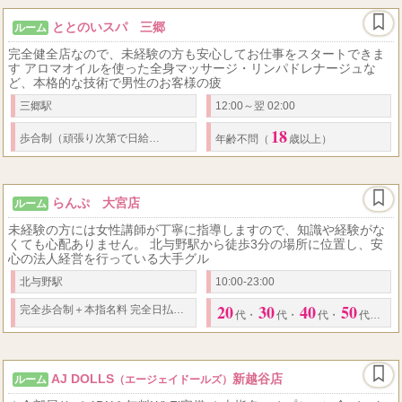
ととのいスパ 三郷
ルーム
完全健全店なので、未経験の方も安心してお仕事をスタートできま
す アロマオイルを使った全身マッサージ・リンパドレナージュな
ど、本格的な技術で男性のお客様の疲
三郷駅
12:00～翌 02:00
18
75,000
歩合制（頑張り次第で
日給
円以上可）
☆
あなたに合った働き方で高
年齢不問（
歳以上）
らんぷ 大宮店
ルーム
未経験の方には女性講師が丁寧に指導しますので、知識や経験がな
くても心配ありません。 北与野駅から徒歩3分の場所に位置し、安
心の法人経営を行っている大手グル
北与野駅
10:00-23:00
20
30
40
50
完全歩合制＋本指名料 完全日払い制 オプション全額バック
代
・
代
・
代
・
代と幅広く募集させて頂いております。
AJ DOLLS
新越谷店
ルーム
（エージェイドールズ）