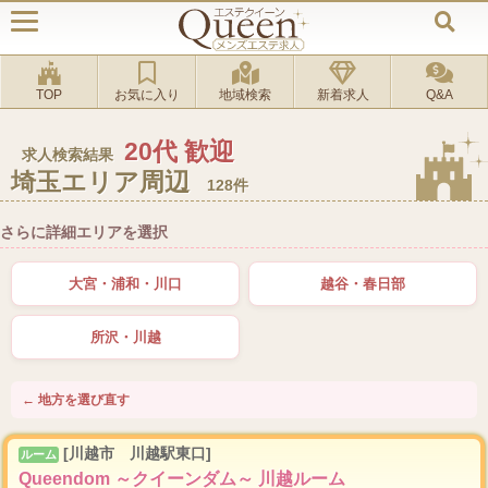
TOP
お気に入り
地域検索
新着求人
Q&A
20代 歓迎
求人検索結果
埼玉エリア周辺
128件
さらに詳細エリアを選択
大宮・浦和・川口
越谷・春日部
所沢・川越
← 地方を選び直す
[川越市 川越駅東口]
ルーム
Queendom ～クイーンダム～ 川越ルーム