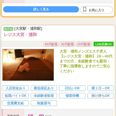
70
5,000
分コース⇒最低
円以上～
詳しく見る
お気に入り
100
7,000
分コース⇒最低
円以上～
130
...
分コー
[大宮駅・浦和駅]
ルーム
レジス大宮・浦和
40代歓迎
30代歓迎
20代歓迎
LINE応募OK
大宮・浦和メンズエステ求人
【レジス大宮・浦和】 18～40代
までの方、未経験者でも親切・
丁寧に指導致しますのでご安心
ください
入店祝金あり
最低保証あり
日払いOK
週１日～OK
短期バイトOK
未経験者歓迎
個室待機
掛け持ちOK
交通費支給
制服貸与