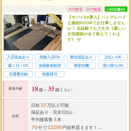
30代歓迎
20代歓迎
LINE応募OK
【サバイDX導入】ハイグレード
な施術ROOMでお仕事しません
か？ 未経験でも大丈夫《優しい
女性講師が全て教えてくれま
す》 ぜ
入店祝金あり
体験入店OK
最低保証あり
日払いOK
週１日～OK
未経験者歓迎
個室待機
掛け持ちOK
交通費支給
制服貸与
18
35
募集年齢
歳～
歳くらい
10
日給
万以上可能
保証あり
・
完全日払い
給料
4
平均接客数
本
70
22200
分で
円給料貰えます！