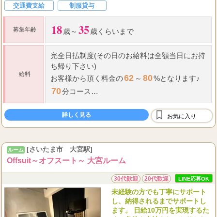
交通費支給
制服貸与
18
35
募集年齢
歳～
歳くらいまで
完全日払制度(その日のお給料は全額当日にお持
ち帰り下さい)
給料
62
80
お客様から頂く料金の
～
%となります♪
70
分コース
7,000
⇒最低
円+OP全額フルバック＋指名料全
詳しく見る
額フルバック
お気に入り
100
...
分コ
[さいたま市 大宮駅]
ルーム
Offsuit～オフスート～ 大宮ルーム
30代歓迎
20代歓迎
LINE応募OK
未経験の方でも丁寧にサポート
し、納得されるまでサポートし
ます。 日給10万円を実現するた