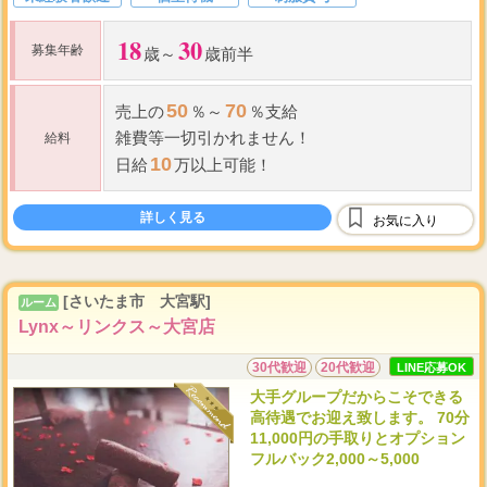
18
30
募集年齢
歳～
歳前半
50
70
売上の
％～
％支給
雑費等一切引かれません！
給料
10
日給
万以上可能！
詳しく見る
お気に入り
[さいたま市 大宮駅]
ルーム
Lynx～リンクス～大宮店
30代歓迎
20代歓迎
LINE応募OK
大手グループだからこそできる
高待遇でお迎え致します。 70分
11,000円の手取りとオプション
フルバック2,000～5,000