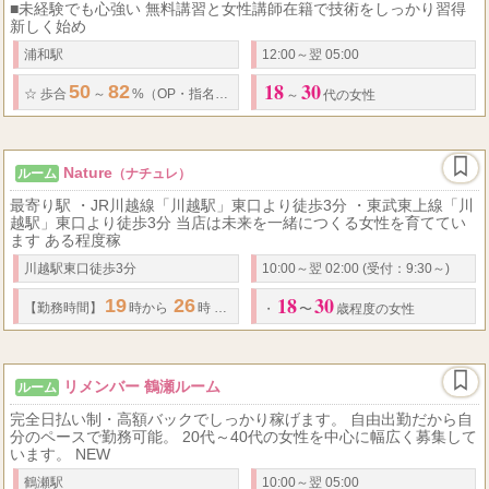
■未経験でも心強い 無料講習と女性講師在籍で技術をしっかり習得
新しく始め
浦和駅
12:00～翌 05:00
18
30
50
82
8
1
☆
歩合
～
%（OP
・
指名フルバック）
☆
平均日給
万円、最大
日給
～
代の女性
Nature
ルーム
（ナチュレ）
最寄り駅 ・JR川越線「川越駅」東口より徒歩3分 ・東武東上線「川
越駅」東口より徒歩3分 当店は未来を一緒につくる女性を育ててい
ます ある程度稼
川越駅東口徒歩3分
10:00～翌 02:00 (受付：9:30～)
18
30
19
26
120
3
36,000
2
4
【勤務時間】
時から
時
分✕
円（オプション
点
・
〜
歳程度の女性
リメンバー 鶴瀬ルーム
ルーム
完全日払い制・高額バックでしっかり稼げます。 自由出勤だから自
分のペースで勤務可能。 20代～40代の女性を中心に幅広く募集して
います。 NEW
鶴瀬駅
10:00～翌 05:00