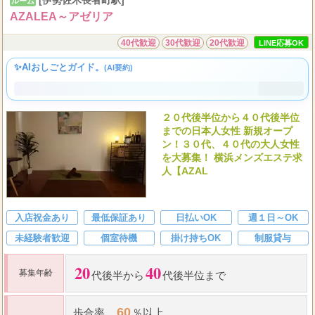
ルーム
AZALEA～アゼリア
40代歓迎
30代歓迎
20代歓迎
LINE応募OK
✨AIおしごとガイド。
(AI要約)
２０代後半位から４０代後半位
までの日本人女性 新規オープ
ン！３０代、４０代の大人女性
を大募集！ 横浜メンズエステ求
人【AZAL
入店祝金あり
最低保証あり
日払いOK
週１日～OK
未経験者歓迎
個室待機
掛け持ちOK
制服貸与
20
40
募集年齢
代後半から
代後半位まで
60
歩合率
％以上