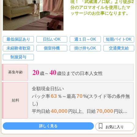
現！ 「武蔵溝ノ口駅」より徒歩2
分のアロマオイルを使用したマ
ッサージのお仕事になります。
最低保証あり
日払いOK
週１日～OK
短期バイトOK
未経験者歓迎
個室待機
掛け持ちOK
交通費支給
制服貸与
20
40
募集年齢
歳～
歳位までの日本人女性
全額現金日払い
63
70
バック率
％～最高
%(スライド等の条件無
給料
し)
40,000
70,000
平均日給
円以上、
日給
円以上
も可能です!!
指名料全額支給
詳しく見る
お気に入り
雑費や諸経費等一切掛かりません。