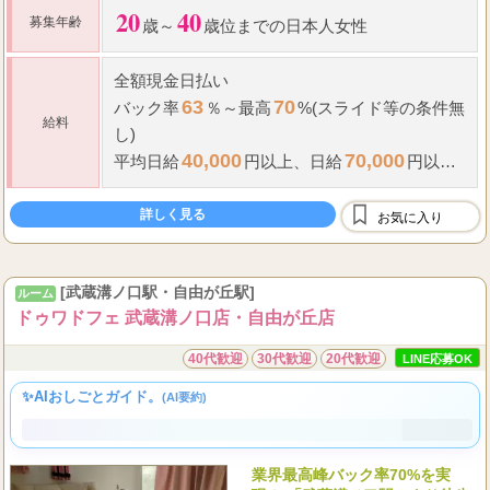
20
40
募集年齢
歳～
歳位までの日本人女性
全額現金日払い
63
70
バック率
％～最高
%(スライド等の条件無
給料
し)
40,000
70,000
平均日給
円以上、
日給
円以上
も可能です!!
指名料全額支給
詳しく見る
お気に入り
雑費や諸経費等一切掛かりません。
...
出張等
[武蔵溝ノ口駅・自由が丘駅]
ルーム
ドゥワドフェ 武蔵溝ノ口店・自由が丘店
40代歓迎
30代歓迎
20代歓迎
LINE応募OK
✨AIおしごとガイド。
(AI要約)
業界最高峰バック率70%を実