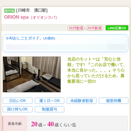
...
出張等
[川崎市 溝口駅]
ルーム
ORION spa
（オリオンスパ）
30代歓迎
20代歓迎
LINE応募OK
✨AIおしごとガイド。
(AI要約)
当店のモットーは「安心と信
頼」です! 『このお店で働いて、
本当に良かった。。。』そう心
から思っていただけるため、募
集要項に一切の
日払いOK
週１日～OK
未経験者歓迎
個室待機
掛け持ちOK
制服貸与
20
40
募集年齢
歳～
歳くらい迄