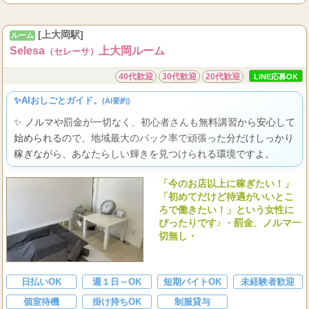
全額完全日払い制
...
保証
[上大岡駅]
ルーム
Selesa
上大岡ルーム
（セレーサ）
40代歓迎
30代歓迎
20代歓迎
LINE応募OK
✨AIおしごとガイド。
(AI要約)
✨ ノルマや罰金が一切なく、初心者さんも無料講習から安心して
始められるので、地域最大のバック率で頑張った分だけしっかり
稼ぎながら、あなたらしい輝きを見つけられる環境ですよ。
「今のお店以上に稼ぎたい！」
「初めてだけど待遇がいいとこ
ろで働きたい！」という女性に
ぴったりです♪ ・罰金、ノルマ一
切無し・
日払いOK
週１日～OK
短期バイトOK
未経験者歓迎
個室待機
掛け持ちOK
制服貸与