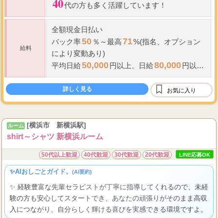
40
代の方も多く活躍しています！
全額現金日払い
50
71
バック率
％～最高
%(指名、オプション
給料
により変動あり)
50,000
80,000
平均日給
円以上、
日給
円以上
も可能です!!
2000
指名料全額支給(
円)
詳しく見る
お気に入り
...
雑費や諸経費等一切
[横浜市 新横浜駅]
ルーム
shirt～シャツ 新横浜ルーム
50代以上歓迎
40代歓迎
30代歓迎
20代歓迎
LINE応募OK
✨AIおしごとガイド。
(AI要約)
✨ 経験豊富な先輩セラピストが丁寧に指導してくれるので、未経
験の方も安心してスタートでき、あなたの頑張りがそのまま高収
入につながり、自分らしく輝ける喜びを実感できる環境ですよ。