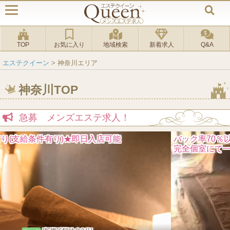
TOP
お気に入り
地域検索
新着求人
Q&A
エステクイーン
>
神奈川エリア
神奈川TOP
急募 メンズエステ求人！
バック率70％以上可能!!
完全個室にて一人待機！