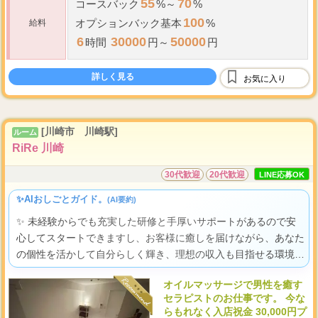
55
70
コースバック
%～
%
100
オプションバック基本
%
給料
6
30000
50000
時間
円～
円
詳しく見る
お気に入り
[川崎市 川崎駅]
ルーム
RiRe 川崎
30代歓迎
20代歓迎
LINE応募OK
✨AIおしごとガイド。
(AI要約)
✨ 未経験からでも充実した研修と手厚いサポートがあるので安
心してスタートできますし、お客様に癒しを届けながら、あなた
の個性を活かして自分らしく輝き、理想の収入も目指せる環境で
すよ。
オイルマッサージで男性を癒す
セラピストのお仕事です。 今な
らもれなく入店祝金 30,000円プ