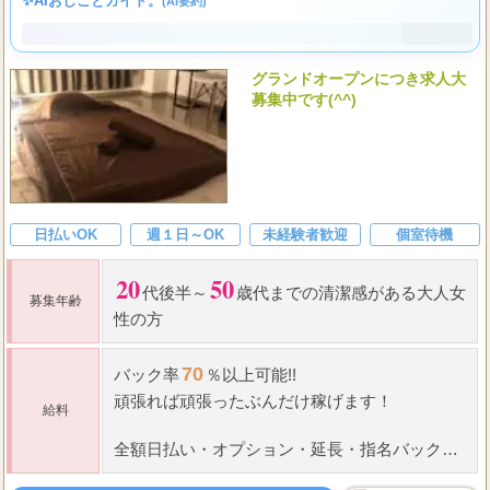
✨AIおしごとガイド。
(AI要約)
グランドオープンにつき求人大
募集中です(^^)
日払いOK
週１日～OK
未経験者歓迎
個室待機
20
50
代後半～
歳代までの清潔感がある大人女
募集年齢
性の方
70
バック率
％以上可能!!
頑張れば頑張ったぶんだけ稼げます！
給料
全額日払い
・
オプション
・
延長
・
指名バック有
りです(^^)