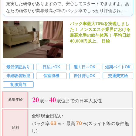
充実した研修がありますので、安心してスタートできますよ。あ
なたの頑張りが業界最高水準のバック率でしっかり評価され、経
済的なゆとりと自分らしく輝ける喜びを実感できるはずです。
バック率最大70%を実現しまし
た！ メンズエステ業界における
最高水準の給与体系！ 平均日給
40,000円以上、 日給
最低保証あり
日払いOK
週１日～OK
短期バイトOK
未経験者歓迎
個室待機
掛け持ちOK
交通費支給
制服貸与
20
40
募集年齢
歳～
歳位までの日本人女性
全額現金日払い
63
70
バック率
％～最高
%(スライド等の条件無
給料
し)