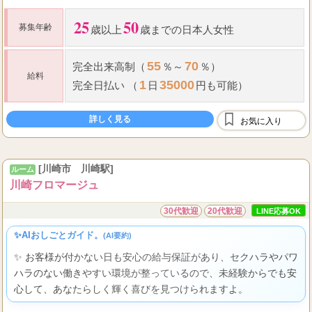
25
50
募集年齢
歳以上
歳までの日本人女性
55
70
完全出来高制（
％～
％）
給料
1
35000
完全日払い （
日
円も可能）
詳しく見る
お気に入り
[川崎市 川崎駅]
ルーム
川崎フロマージュ
30代歓迎
20代歓迎
LINE応募OK
✨AIおしごとガイド。
(AI要約)
✨ お客様が付かない日も安心の給与保証があり、セクハラやパワ
ハラのない働きやすい環境が整っているので、未経験からでも安
心して、あなたらしく輝く喜びを見つけられますよ。