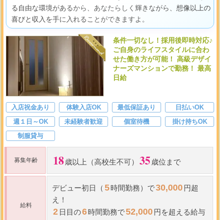
る自由な環境があるから、あなたらしく輝きながら、想像以上の
喜びと収入を手に入れることができますよ。
条件一切なし！採用後即時対応♪
ご自身のライフスタイルに合わ
せた働き方が可能！ 高級デザイ
ナーズマンションで勤務！ 最高
日給
入店祝金あり
体験入店OK
最低保証あり
日払いOK
週１日～OK
未経験者歓迎
個室待機
掛け持ちOK
制服貸与
18
35
募集年齢
歳以上（高校生不可）
歳位まで
5
30,000
デビュー初日（
時間勤務）で
円超
え！
給料
2
6
52,000
日目の
時間勤務で
円を超える給与