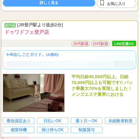
詳しく見る
お気に入り
[JR登戸駅より徒歩2分]
ルーム
ドゥワドフェ登戸店
30代歓迎
20代歓迎
LINE応募OK
✨AIおしごとガイド。
(AI要約)
平均日給40,000円以上、日給
70,000円以上も可能です!! バッ
ク率最大70%を実現しました！
メンズエステ業界における
最低保証あり
日払いOK
週１日～OK
未経験者歓迎
個室待機
掛け持ちOK
制服貸与