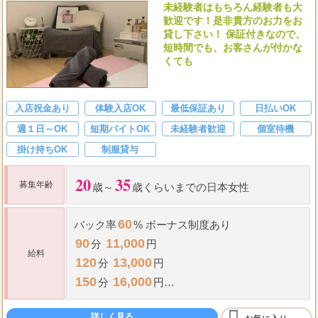
未経験者はもちろん経験者も大
歓迎です！是非貴方のお力をお
貸し下さい！ 保証付きなので、
短時間でも、お客さんが付かな
くても
入店祝金あり
体験入店OK
最低保証あり
日払いOK
週１日～OK
短期バイトOK
未経験者歓迎
個室待機
掛け持ちOK
制服貸与
20
35
募集年齢
歳～
歳くらいまでの日本女性
60
バック率
% ボーナス制度あり
90
11,000
分
円
給料
120
13,000
分
円
150
16,000
分
円
1,000
本指名
円(全額バック)
詳しく見る