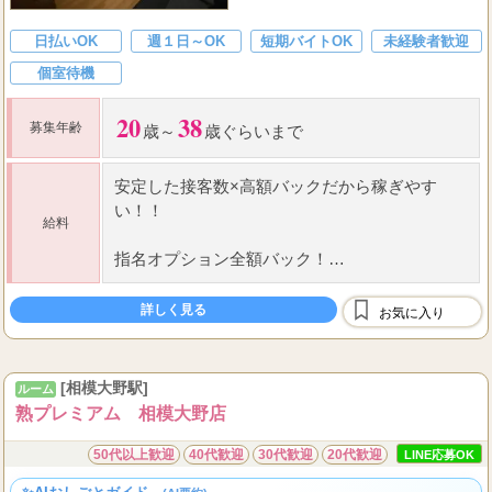
日払いOK
週１日～OK
短期バイトOK
未経験者歓迎
個室待機
20
38
募集年齢
歳～
歳ぐらいまで
安定した接客数×高額バックだから稼ぎやす
い！！
給料
指名オプション全額バック！
本指名の場合
詳しく見る
お気に入り
120
2.1000
77
分
円～、還元率
％報酬を実
現！！
[相模大野駅]
ルーム
熟プレミアム 相模大野店
50代以上歓迎
40代歓迎
30代歓迎
20代歓迎
LINE応募OK