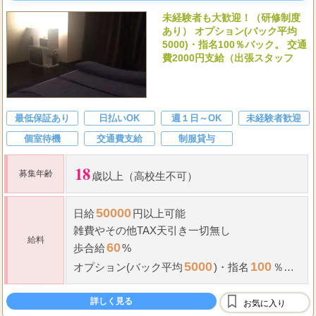
未経験者も大歓迎！（研修制度
あり） オプション(バック平均
5000)・指名100％バック。 交通
費2000円支給（出張スタッフ
最低保証あり
日払いOK
週１日～OK
未経験者歓迎
個室待機
交通費支給
制服貸与
18
募集年齢
歳以上（高校生不可）
50000
日給
円以上可能
雑費やその他TAX天引き一切無し
給料
60
歩合給
%
5000
100
オプション(バック平均
)
・
指名
％バ
ック
2000
交通費
円支給（出張スタッフ）
詳しく見る
お気に入り