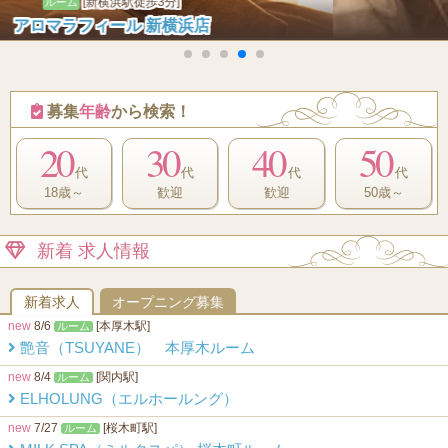
[相模原駅]
ルーム
熟プレミアム 相模原店
募集
年齢
から検索！
20
30
40
50
代
代
代
代
18歳～
歓迎
歓迎
50歳～
新着 求人情報
新着求人
オープニング募集
new
8/6
[本厚木駅]
ルーム
艶音（TSUYANE） 本厚木ルーム
new
8/4
[関内駅]
ルーム
ELHOLUNG（エルホールング）
new
7/27
[桜木町駅]
ルーム