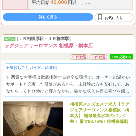
40,000
平均日給
円以上、
70,000
日給
円以上も可能です!!
詳しく見る
指名料全額支給
お気に入り
雑費や諸経費等一切掛かりません。
...
出
[ＪＲ相模原駅・ＪＲ橋本駅]
ルーム
ラグジュアリーロマンス 相模原・橋本店
30代歓迎
20代歓迎
LINE応募OK
✨AIおしごとガイド。
(AI要約)
✨ 悪質なお客様は徹底排除する健全な環境で、オーナーの温かい
サポートと充実した研修があるから、未経験の方も安心して、あ
なたらしく伸び伸びと輝きながら、確かな収入を得る喜びを感じ
られますよ。
相模原メンズエステ求人【ラグ
ジュアリーロマンス相模原・橋
本店】 地域最高水準のバック
率！ 最大68.75%！待機保障制