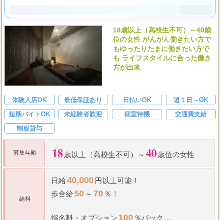
18歳以上（高校生不可）～40歳
位の女性 がんがん働きたい方で
もゆったりたまに働きたい方で
も ライフスタイルに合った働き
方が出来
体験入店OK
最低保証あり
日払いOK
週１日～OK
短期バイトOK
未経験者歓迎
個室待機
交通費支給
制服貸与
18
40
募集年齢
歳以上（高校生不可）～
歳位の女性
40,000
日給
円以上可能！
50
70
歩合給
～
％！
給料
100
指名料
・
オプション
％バック