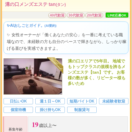
溝の口メンズエステ tan
(タン)
40代歓迎
30代歓迎
20代歓迎
LINE応募OK
✨AIおしごとガイド。
(AI要約)
✨ 女性オーナーが「働くあなたの安心」を一番に考えている職
場なので、未経験の方も自分のペースで輝きながら、しっかり稼
げる喜びを実感できますよ。
溝の口エリアで5年目。 地域で
もトップクラスの規模を誇るメ
ンズエステ【tan】です。 お客
様の数が多く、リピーター様も
多いため
日払いOK
週１日～OK
短期バイトOK
未経験者歓迎
個室待機
掛け持ちOK
制服貸与
19
歳以上〜
募集年齢