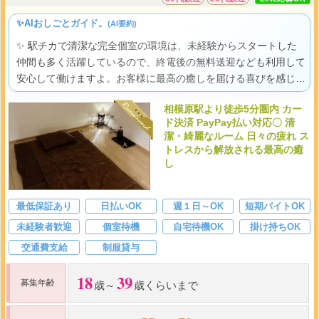
✨AIおしごとガイド。
(AI要約)
✨ 駅チカで清潔な完全個室の環境は、未経験からスタートした
仲間も多く活躍しているので、終電後の無料送迎なども利用して
安心して働けますよ。お客様に最高の癒しを届ける喜びを感じな
がら、あなたらしい輝きをきっと見つけられるはずです。
相模原駅より徒歩5分圏内 カー
ド決済 PayPay払い対応〇 清
潔・綺麗なルーム 日々の疲れ ス
トレスから解放される最高の癒
し
最低保証あり
日払いOK
週１日～OK
短期バイトOK
未経験者歓迎
個室待機
自宅待機OK
掛け持ちOK
交通費支給
制服貸与
18
39
募集年齢
歳～
歳くらいまで