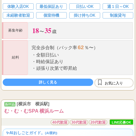
体験入店OK
最低保証あり
日払いOK
週１日～OK
未経験者歓迎
個室待機
掛け持ちOK
制服貸与
18
35
募集年齢
〜
歳
62
完全歩合制（
バック率
％〜）
・
全額日払い
給料
・
時給保証
あり
・
頑張り次第で即昇給
詳しく見る
お気に入り
[横浜市 横浜駅]
ルーム
む・む・むSPA 横浜ルーム
40代歓迎
30代歓迎
20代歓迎
LINE応募OK
✨AIおしごとガイド。
(AI要約)