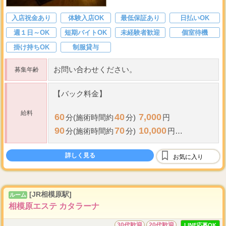
入店祝金あり
体験入店OK
最低保証あり
日払いOK
週１日～OK
短期バイトOK
未経験者歓迎
個室待機
掛け持ちOK
制服貸与
お問い合わせください。
募集年齢
【バック料金】
給料
60
40
7,000
分(施術時間約
分)
円
90
70
10,000
分(施術時間約
分)
円
120
100
13,000
分(施術時間約
分)
円
詳しく見る
10
...
お気に入り
※deep lymph
分を
[JR相模原駅]
ルーム
相模原エステ カタラーナ
30代歓迎
20代歓迎
LINE応募OK