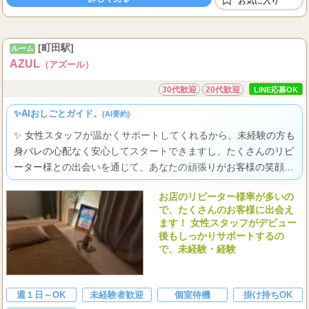
お気に入り
月間ご指名本数でさらにアップ
...
給料保証
[町田駅]
ルーム
AZUL
（アズール）
30代歓迎
20代歓迎
LINE応募OK
✨AIおしごとガイド。
(AI要約)
✨ 女性スタッフが温かくサポートしてくれるから、未経験の方も
身バレの心配なく安心してスタートできますし、たくさんのリピ
ーター様との出会いを通じて、あなたの頑張りがお客様の笑顔と
高い収入に繋がり、自分らしく輝ける喜びを実感できますよ。
お店のリピーター様率が多いの
で、たくさんのお客様に出会え
ます！ 女性スタッフがデビュー
後もしっかりサポートするの
で、未経験・経験
週１日～OK
未経験者歓迎
個室待機
掛け持ちOK