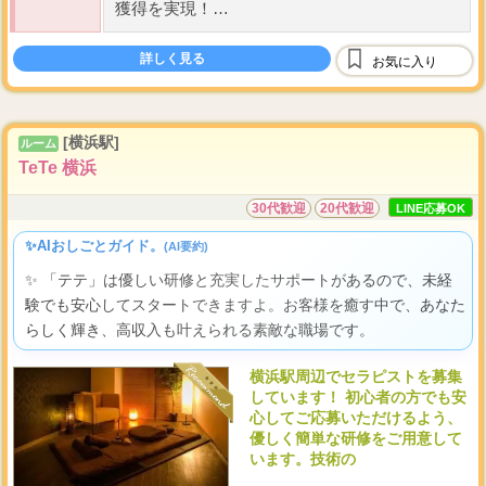
獲得を実現！
入店後即時オプションフルバック対応！条件一
切なし！
詳しく見る
お気に入り
...
【 完全歩合制
・
日払い制 】
[横浜駅]
ルーム
TeTe 横浜
30代歓迎
20代歓迎
LINE応募OK
✨AIおしごとガイド。
(AI要約)
✨ 「テテ」は優しい研修と充実したサポートがあるので、未経
験でも安心してスタートできますよ。お客様を癒す中で、あなた
らしく輝き、高収入も叶えられる素敵な職場です。
横浜駅周辺でセラピストを募集
しています！ 初心者の方でも安
心してご応募いただけるよう、
優しく簡単な研修をご用意して
います。技術の