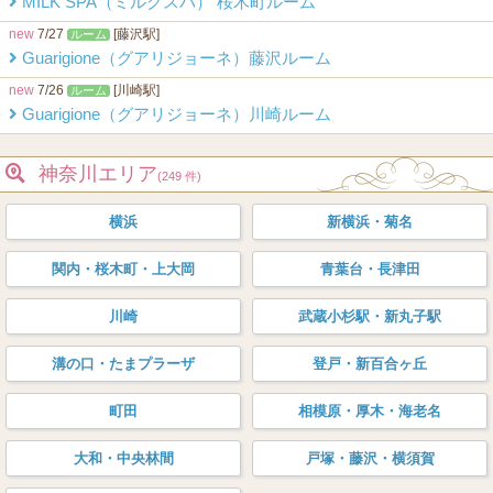
MILK SPA（ミルクスパ） 桜木町ルーム
new
7/27
[藤沢駅]
ルーム
Guarigione（グアリジョーネ）藤沢ルーム
new
7/26
[川崎駅]
ルーム
Guarigione（グアリジョーネ）川崎ルーム
神奈川エリア
(249 件)
横浜
新横浜・菊名
関内・桜木町・上大岡
青葉台・長津田
川崎
武蔵小杉駅・新丸子駅
溝の口・たまプラーザ
登戸・新百合ヶ丘
町田
相模原・厚木・海老名
大和・中央林間
戸塚・藤沢・横須賀