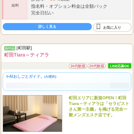
給料
指名料
・
オプション料金は全額バック
完全日払い
詳しく見る
お気に入り
[町田駅]
ルーム
町田Tiara～ティアラ
30代歓迎
20代歓迎
LINE応募OK
✨AIおしごとガイド。
(AI要約)
町田エリアに新規OPEN！町田
Tiara～ティアラは「セラピスト
さん第一主義」を掲げる完全一
般メンズエステ店です。