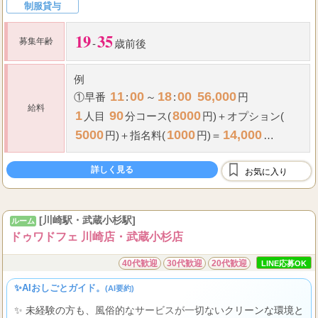
制服貸与
19
35
募集年齢
-
歳前後
例
11
00
18
00
56,000
①早番
:
～
:
円
給料
1
90
8000
人目
分コース(
円)＋オプション(
5000
1000
14,000
円)＋指名料(
円)＝
2
120
10000
...
人目
分コース(
円)＋オプ
詳しく見る
お気に入り
[川崎駅・武蔵小杉駅]
ルーム
ドゥワドフェ 川崎店・武蔵小杉店
40代歓迎
30代歓迎
20代歓迎
LINE応募OK
✨AIおしごとガイド。
(AI要約)
✨ 未経験の方も、風俗的なサービスが一切ないクリーンな環境と