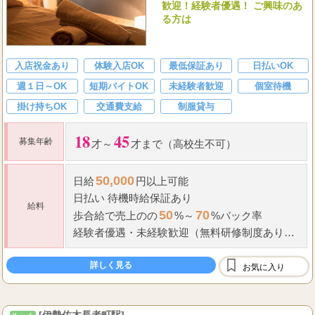
歓迎！経験者優遇！ ご興味のあ
る方は
入店祝金あり
体験入店OK
最低保証あり
日払いOK
週１日～OK
短期バイトOK
未経験者歓迎
個室待機
掛け持ちOK
交通費支給
制服貸与
18
45
募集年齢
才～
才まで（高校生不可）
50,000
日給
円以上可能
日払い 待機
時給保証
あり
給料
50
70
歩合給で売上のの
%～
%
バック率
経験者優遇
・
未経験歓迎（無料研修制度あり）
【給与例】
詳しく見る
お気に入り
...
------------------
[伊勢佐木長者町駅]