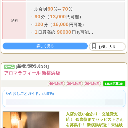
60
70
・
歩合制
%～
%
90
13,000
・
分（
円可能）
給料
120
16,000
・
分（
円可能）
1
90000
・
日最高給
円も可能
・
高額バックをご用意してます
.
・
地域No
１の集客率
詳しく見る
お気に入り
...
・
全額日払
[新横浜駅徒歩3分]
ルーム
アロマラフィール 新横浜店
40代歓迎
30代歓迎
20代歓迎
LINE応募OK
✨AIおしごとガイド。
(AI要約)
入店お祝い金あり・交通費支
給！ 45歳位までセラピストさん
を募集中！ 新横浜駅近！未経験