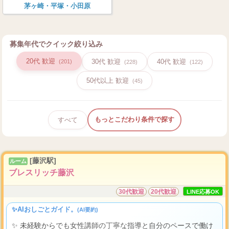
茅ヶ崎・平塚・小田原
募集年代でクイック絞り込み
20代 歓迎
30代 歓迎
40代 歓迎
(201)
(228)
(122)
50代以上 歓迎
(45)
もっとこだわり条件で探す
すべて
[藤沢駅]
ルーム
ブレスリッチ藤沢
30代歓迎
20代歓迎
LINE応募OK
✨AIおしごとガイド。
(AI要約)
✨ 未経験からでも女性講師の丁寧な指導と自分のペースで働け