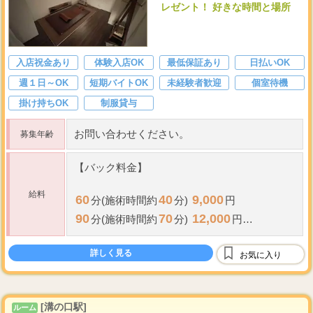
レゼント！ 好きな時間と場所
入店祝金あり
体験入店OK
最低保証あり
日払いOK
週１日～OK
短期バイトOK
未経験者歓迎
個室待機
掛け持ちOK
制服貸与
お問い合わせください。
募集年齢
【バック料金】
給料
60
40
9,000
分(施術時間約
分)
円
90
70
12,000
分(施術時間約
分)
円
120
100
15,000
分(施術時間約
分)
円
詳しく見る
1
お気に入り
※deep lymphを
つ含む
...
[溝の口駅]
ルーム