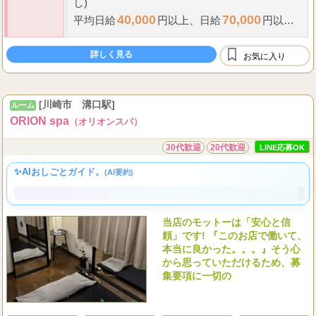
全額現金日払い
63
70
バック率
％～最高
%(スライド等の条件無
給料
し)
40,000
70,000
平均日給
円以上、
日給
円以上
も可能です!!
指名料全額支給
詳しく見る
お気に入り
雑費や諸経費等一切掛かりません。
...
出張等
[川崎市 溝口駅]
ルーム
ORION spa
（オリオンスパ）
30代歓迎
20代歓迎
LINE応募OK
✨AIおしごとガイド。
(AI要約)
当店のモットーは「安心と信
頼」です! 『このお店で働いて、
本当に良かった。。。』そう心
から思っていただけるため、募
集要項に一切の