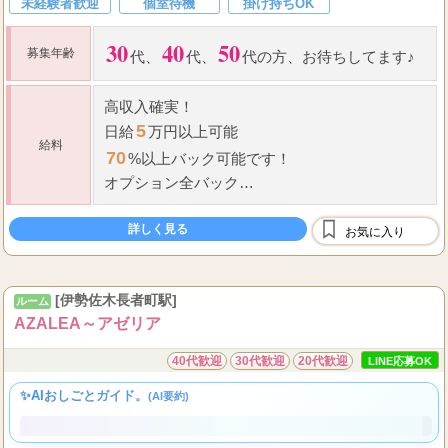
最低保証あり
日払いOK
週１日～OK
短期バイトOK
未経験者歓迎
個室待機
掛け持ちOK
30
40
50
募集年齢
代、
代、
代の方、お待ちしてます♪
高収入確実！
5
日給
万円以上可能
給料
70
%以上バック可能です！
オプション全バック
■
給与例
詳しく見る
お気に入り
70
6,000
・
分コース
円バック+オプション
100
8,000
...
・
分コース
円バック+オプション
[伊勢佐木長者町駅]
ルーム
AZALEA～アゼリア
40代歓迎
30代歓迎
20代歓迎
LINE応募OK
✨AIおしごとガイド。
(AI要約)