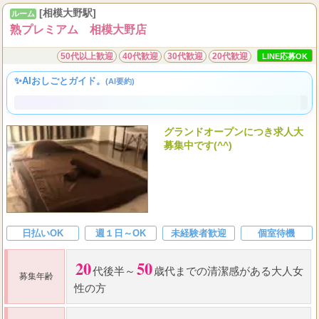
120
2.1000
77
分
円～、還元率
％報酬を実
現！！
[相模大野駅]
ルーム
熟プレミアム 相模大野店
50代以上歓迎
40代歓迎
30代歓迎
20代歓迎
LINE応募OK
✨AIおしごとガイド。
(AI要約)
グランドオープンにつき求人大
募集中です(^^)
日払いOK
週１日～OK
未経験者歓迎
個室待機
20
50
代後半～
歳代までの清潔感がある大人女
募集年齢