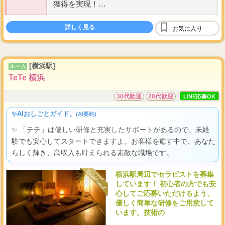
獲得を実現！
入店後即時オプションフルバック対応！条件一
切なし！
詳しく見る
お気に入り
...
【 完全歩合制
・
日払い制 】
[横浜駅]
ルーム
TeTe 横浜
30代歓迎
20代歓迎
LINE応募OK
✨AIおしごとガイド。
(AI要約)
✨ 「テテ」は優しい研修と充実したサポートがあるので、未経
験でも安心してスタートできますよ。お客様を癒す中で、あなた
らしく輝き、高収入も叶えられる素敵な職場です。
横浜駅周辺でセラピストを募集
しています！ 初心者の方でも安
心してご応募いただけるよう、
優しく簡単な研修をご用意して
います。技術の