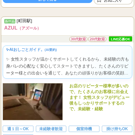
お気に入り
月間ご指名本数でさらにアップ
...
給料保証
[町田駅]
ルーム
AZUL
（アズール）
30代歓迎
20代歓迎
LINE応募OK
✨AIおしごとガイド。
(AI要約)
✨ 女性スタッフが温かくサポートしてくれるから、未経験の方も
身バレの心配なく安心してスタートできますし、たくさんのリピ
ーター様との出会いを通じて、あなたの頑張りがお客様の笑顔と
高い収入に繋がり、自分らしく輝ける喜びを実感できますよ。
お店のリピーター様率が多いの
で、たくさんのお客様に出会え
ます！ 女性スタッフがデビュー
後もしっかりサポートするの
で、未経験・経験
週１日～OK
未経験者歓迎
個室待機
掛け持ちOK