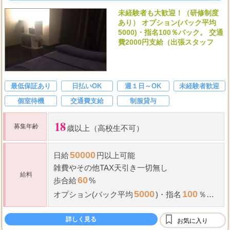
未経験者も大歓迎！（研修制度
あり） オプション(バック平均
5000)・指名100％バック。 交通
費2000円支給（出張スタッフ
最低保証あり
日払いOK
週１日～OK
未経験者歓迎
個室待機
交通費支給
制服貸与
18
募集年齢
歳以上（高校生不可）
50000
日給
円以上可能
雑費やその他TAX天引き一切無し
給料
60
歩合給
%
5000
100
オプション(バック平均
)
・
指名
％バ
ック
2000
交通費
円支給（出張スタッフ）
詳しく見る
お気に入り