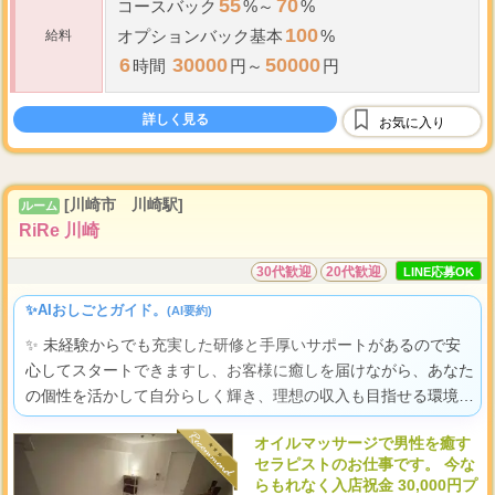
55
70
コースバック
%～
%
100
オプションバック基本
%
給料
6
30000
50000
時間
円～
円
詳しく見る
お気に入り
[川崎市 川崎駅]
ルーム
RiRe 川崎
30代歓迎
20代歓迎
LINE応募OK
✨AIおしごとガイド。
(AI要約)
✨ 未経験からでも充実した研修と手厚いサポートがあるので安
心してスタートできますし、お客様に癒しを届けながら、あなた
の個性を活かして自分らしく輝き、理想の収入も目指せる環境で
すよ。
オイルマッサージで男性を癒す
セラピストのお仕事です。 今な
らもれなく入店祝金 30,000円プ