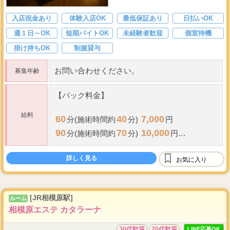
入店祝金あり
体験入店OK
最低保証あり
日払いOK
週１日～OK
短期バイトOK
未経験者歓迎
個室待機
掛け持ちOK
制服貸与
お問い合わせください。
募集年齢
【バック料金】
給料
60
40
7,000
分(施術時間約
分)
円
90
70
10,000
分(施術時間約
分)
円
120
100
13,000
分(施術時間約
分)
円
詳しく見る
10
...
お気に入り
※deep lymph
分を
[JR相模原駅]
ルーム
相模原エステ カタラーナ
30代歓迎
20代歓迎
LINE応募OK