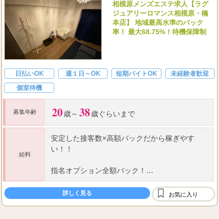
相模原メンズエステ求人【ラグ
ジュアリーロマンス相模原・橋
本店】 地域最高水準のバック
率！ 最大68.75%！待機保障制
日払いOK
週１日～OK
短期バイトOK
未経験者歓迎
個室待機
20
38
募集年齢
歳～
歳ぐらいまで
安定した接客数×高額バックだから稼ぎやす
い！！
給料
指名オプション全額バック！
本指名の場合
詳しく見る
お気に入り