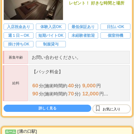
レゼント！ 好きな時間と場所
入店祝金あり
体験入店OK
最低保証あり
日払いOK
週１日～OK
短期バイトOK
未経験者歓迎
個室待機
掛け持ちOK
制服貸与
お問い合わせください。
募集年齢
【バック料金】
給料
60
40
9,000
分(施術時間約
分)
円
90
70
12,000
分(施術時間約
分)
円
120
100
15,000
分(施術時間約
分)
円
詳しく見る
1
お気に入り
※deep lymphを
つ含む
...
[溝の口駅]
ルーム