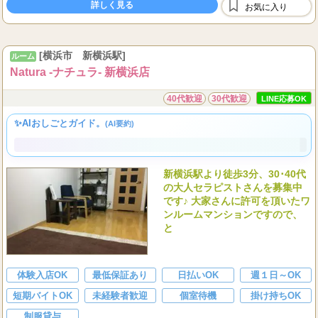
40,000
平均日給
円以上、
70,000
日給
円以上も可能です!!
詳しく見る
指名料全額支給
お気に入り
雑費や諸経費等一切掛かりません。
...
出
[横浜市 新横浜駅]
ルーム
Natura -ナチュラ- 新横浜店
40代歓迎
30代歓迎
LINE応募OK
✨AIおしごとガイド。
(AI要約)
新横浜駅より徒歩3分、30･40代
の大人セラピストさんを募集中
です♪ 大家さんに許可を頂いたワ
ンルームマンションですので、
と
体験入店OK
最低保証あり
日払いOK
週１日～OK