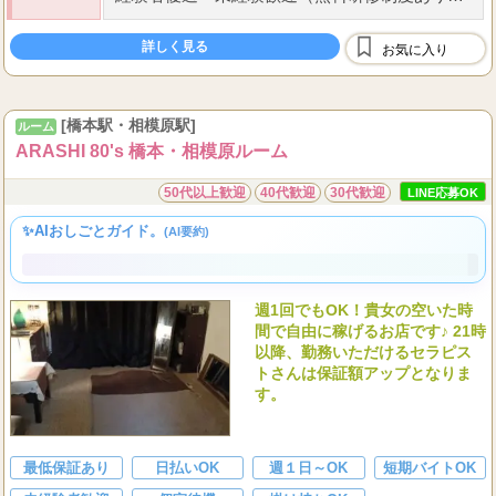
給料
50
70
歩合給で売上のの
%～
%
バック率
経験者優遇
・
未経験歓迎（無料研修制度あり）
【給与例】
詳しく見る
お気に入り
...
------------------
[橋本駅・相模原駅]
ルーム
ARASHI 80's 橋本・相模原ルーム
50代以上歓迎
40代歓迎
30代歓迎
LINE応募OK
✨AIおしごとガイド。
(AI要約)
週1回でもOK！貴女の空いた時
間で自由に稼げるお店です♪ 21時
以降、勤務いただけるセラピス
トさんは保証額アップとなりま
す。