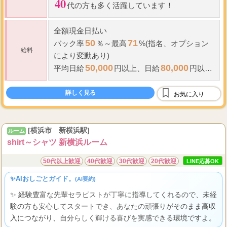
40
代の方も多く活躍しています！
全額現金日払い
50
71
バック率
％～最高
%(指名、オプション
給料
により変動あり)
50,000
80,000
平均日給
円以上、
日給
円以上
も可能です!!
2000
指名料全額支給(
円)
詳しく見る
お気に入り
...
雑費や諸経費等一切
[横浜市 新横浜駅]
ルーム
shirt～シャツ 新横浜ルーム
50代以上歓迎
40代歓迎
30代歓迎
20代歓迎
LINE応募OK
✨AIおしごとガイド。
(AI要約)
✨ 経験豊富な先輩セラピストが丁寧に指導してくれるので、未経
験の方も安心してスタートでき、あなたの頑張りがそのまま高収
入につながり、自分らしく輝ける喜びを実感できる環境ですよ。