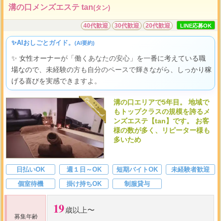
溝の口メンズエステ tan
(タン)
40代歓迎
30代歓迎
20代歓迎
LINE応募OK
✨AIおしごとガイド。
(AI要約)
✨ 女性オーナーが「働くあなたの安心」を一番に考えている職
場なので、未経験の方も自分のペースで輝きながら、しっかり稼
げる喜びを実感できますよ。
溝の口エリアで5年目。 地域で
もトップクラスの規模を誇るメ
ンズエステ【tan】です。 お客
様の数が多く、リピーター様も
多いため
日払いOK
週１日～OK
短期バイトOK
未経験者歓迎
個室待機
掛け持ちOK
制服貸与
19
歳以上〜
募集年齢