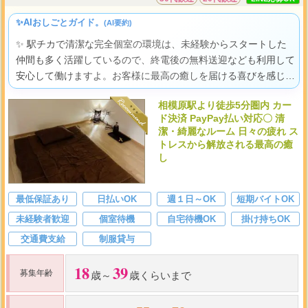
✨AIおしごとガイド。
(AI要約)
✨ 駅チカで清潔な完全個室の環境は、未経験からスタートした
仲間も多く活躍しているので、終電後の無料送迎なども利用して
安心して働けますよ。お客様に最高の癒しを届ける喜びを感じな
がら、あなたらしい輝きをきっと見つけられるはずです。
相模原駅より徒歩5分圏内 カー
ド決済 PayPay払い対応〇 清
潔・綺麗なルーム 日々の疲れ ス
トレスから解放される最高の癒
し
最低保証あり
日払いOK
週１日～OK
短期バイトOK
未経験者歓迎
個室待機
自宅待機OK
掛け持ちOK
交通費支給
制服貸与
18
39
募集年齢
歳～
歳くらいまで