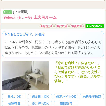
全額完全日払い制
...
保証
[上大岡駅]
ルーム
Selesa
上大岡ルーム
（セレーサ）
40代歓迎
30代歓迎
20代歓迎
LINE応募OK
✨AIおしごとガイド。
(AI要約)
✨ ノルマや罰金が一切なく、初心者さんも無料講習から安心して
始められるので、地域最大のバック率で頑張った分だけしっかり
稼ぎながら、あなたらしい輝きを見つけられる環境ですよ。
「今のお店以上に稼ぎたい！」
「初めてだけど待遇がいいとこ
ろで働きたい！」という女性に
ぴったりです♪ ・罰金、ノルマ一
切無し・
日払いOK
週１日～OK
短期バイトOK
未経験者歓迎
個室待機
掛け持ちOK
制服貸与