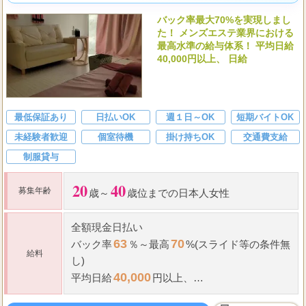
充実した研修がありますので、安心してスタートできますよ。あ
なたの頑張りが業界最高水準のバック率でしっかり評価され、経
済的なゆとりと自分らしく輝ける喜びを実感できるはずです。
バック率最大70%を実現しまし
た！ メンズエステ業界における
最高水準の給与体系！ 平均日給
40,000円以上、 日給
最低保証あり
日払いOK
週１日～OK
短期バイトOK
未経験者歓迎
個室待機
掛け持ちOK
交通費支給
制服貸与
20
40
募集年齢
歳～
歳位までの日本人女性
全額現金日払い
63
70
バック率
％～最高
%(スライド等の条件無
給料
し)