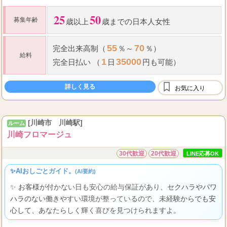
25
50
募集年齢
歳以上
歳までの日本人女性
55
70
完全出来高制（
％～
％）
給料
1
35000
完全日払い （
日
円も可能）
詳しく見る
お気に入り
[川崎市 川崎駅]
ルーム
川崎フロマージュ
30代歓迎
20代歓迎
LINE応募OK
✨AIおしごとガイド。
(AI要約)
✨ お客様が付かない日も安心の給与保証があり、セクハラやパワ
ハラのない働きやすい環境が整っているので、未経験からでも安
心して、あなたらしく輝く喜びを見つけられますよ。