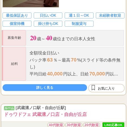
メンズエステ業界における
最低保証あり
日払いOK
週１日～OK
未経験者歓迎
個室待機
掛け持ちOK
制服貸与
20
40
募集年齢
歳～
歳位までの日本人女性
全額現金日払い
63
70
バック率
％～最高
%(スライド等の条件無
給料
し)
40,000
70,000
平均日給
円以上、
日給
円以上
も可能です!!
指名料全額支給
詳しく見る
お気に入り
雑費や諸経費等一切掛かりません。
...
出張等
[武蔵溝ノ口駅・自由が丘駅]
ルーム