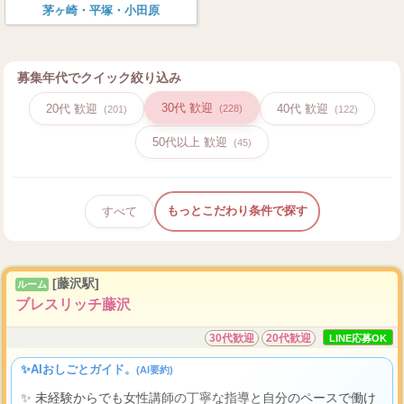
茅ヶ崎・平塚・小田原
募集年代でクイック絞り込み
30代 歓迎
20代 歓迎
40代 歓迎
(228)
(201)
(122)
50代以上 歓迎
(45)
もっとこだわり条件で探す
すべて
[藤沢駅]
ルーム
ブレスリッチ藤沢
30代歓迎
20代歓迎
LINE応募OK
✨AIおしごとガイド。
(AI要約)
✨ 未経験からでも女性講師の丁寧な指導と自分のペースで働け