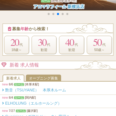
[横浜市 新横浜駅]
ルーム
shirt～シャツ 新横浜ルーム
募集
年齢
から検索！
20
30
40
50
代
代
代
代
18歳～
歓迎
歓迎
50歳～
新着 求人情報
新着求人
オープニング募集
new
8/6
[本厚木駅]
ルーム
艶音（TSUYANE） 本厚木ルーム
new
8/4
[関内駅]
ルーム
ELHOLUNG（エルホールング）
new
7/27
[藤沢駅]
ルーム