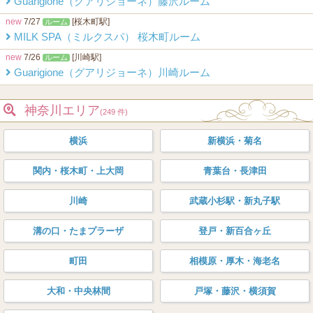
Guarigione（グアリジョーネ）藤沢ルーム
new
7/27
[桜木町駅]
ルーム
MILK SPA（ミルクスパ） 桜木町ルーム
new
7/26
[川崎駅]
ルーム
Guarigione（グアリジョーネ）川崎ルーム
神奈川エリア
(249 件)
横浜
新横浜・菊名
関内・桜木町・上大岡
青葉台・長津田
川崎
武蔵小杉駅・新丸子駅
溝の口・たまプラーザ
登戸・新百合ヶ丘
町田
相模原・厚木・海老名
大和・中央林間
戸塚・藤沢・横須賀