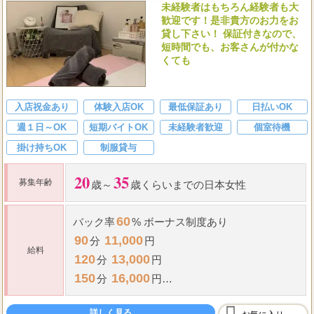
未経験者はもちろん経験者も大
歓迎です！是非貴方のお力をお
貸し下さい！ 保証付きなので、
短時間でも、お客さんが付かな
くても
入店祝金あり
体験入店OK
最低保証あり
日払いOK
週１日～OK
短期バイトOK
未経験者歓迎
個室待機
掛け持ちOK
制服貸与
20
35
募集年齢
歳～
歳くらいまでの日本女性
60
バック率
% ボーナス制度あり
90
11,000
分
円
給料
120
13,000
分
円
150
16,000
分
円
1,000
本指名
円(全額バック)
詳しく見る