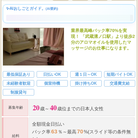
ドゥワドフェ 武蔵溝ノ口店・自由が丘店
40代歓迎
30代歓迎
20代歓迎
LINE応募OK
✨AIおしごとガイド。
(AI要約)
業界最高峰バック率70%を実
現！ 「武蔵溝ノ口駅」より徒歩2
分のアロマオイルを使用したマ
ッサージのお仕事になります。
最低保証あり
日払いOK
週１日～OK
短期バイトOK
未経験者歓迎
個室待機
掛け持ちOK
交通費支給
制服貸与
20
40
募集年齢
歳～
歳位までの日本人女性