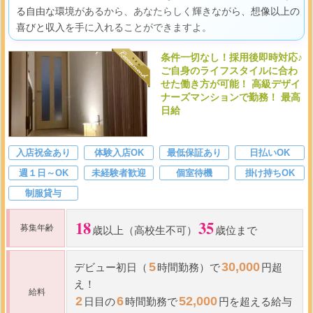
る自由な環境があるから、あなたらしく輝きながら、想像以上の
喜びと収入を手に入れることができますよ。
条件一切なし！採用後即時対応♪
ご自身のライフスタイルに合わ
せた働き方が可能！ 高級デザイ
ナーズマンションで勤務！ 最高
日給
入店祝金あり
体験入店OK
最低保証あり
日払いOK
週１日～OK
未経験者歓迎
個室待機
掛け持ちOK
制服貸与
18
35
募集年齢
歳以上（高校生不可）
歳位まで
5
30,000
デビュー初日（
時間勤務）で
円超
え！
給料
2
6
52,000
日目の
時間勤務で
円を超える給与