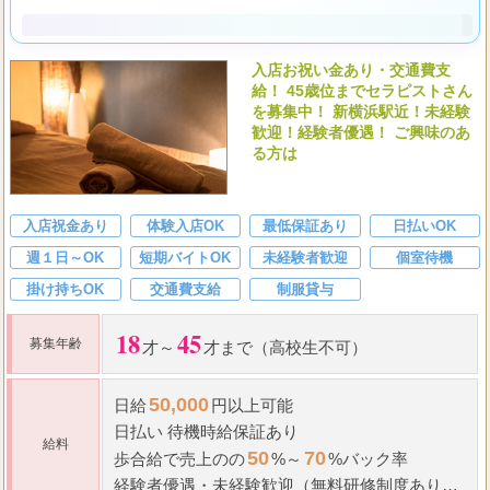
40代歓迎
30代歓迎
20代歓迎
LINE応募OK
✨AIおしごとガイド。
(AI要約)
入店お祝い金あり・交通費支
給！ 45歳位までセラピストさん
を募集中！ 新横浜駅近！未経験
歓迎！経験者優遇！ ご興味のあ
る方は
入店祝金あり
体験入店OK
最低保証あり
日払いOK
週１日～OK
短期バイトOK
未経験者歓迎
個室待機
掛け持ちOK
交通費支給
制服貸与
18
45
募集年齢
才～
才まで（高校生不可）
50,000
日給
円以上可能
日払い 待機
時給保証
あり