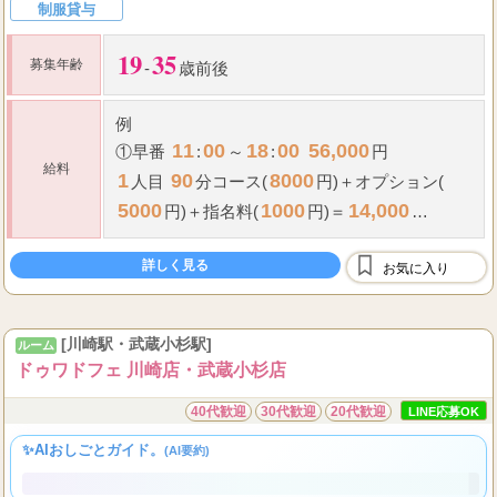
制服貸与
19
35
募集年齢
-
歳前後
例
11
00
18
00
56,000
①早番
:
～
:
円
給料
1
90
8000
人目
分コース(
円)＋オプション(
5000
1000
14,000
円)＋指名料(
円)＝
2
120
10000
...
人目
分コース(
円)＋オプ
詳しく見る
お気に入り
[川崎駅・武蔵小杉駅]
ルーム
ドゥワドフェ 川崎店・武蔵小杉店
40代歓迎
30代歓迎
20代歓迎
LINE応募OK
✨AIおしごとガイド。
(AI要約)
✨ 未経験の方も、風俗的なサービスが一切ないクリーンな環境と