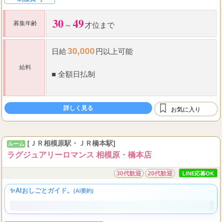
短期バイトOK
未経験者歓迎
個室待機
掛け持ちOK
制服貸与
30
49
募集年齢
～
才位まで
30,000
日給
円以上可能
給料
■
全額日払制
1,000
■
本指名料全額バック（
円）
詳しく見る
お気に入り
■
安心の待機保証有り
■
雑費なし
[ＪＲ相模原駅・ＪＲ橋本駅]
ルーム
ラグジュアリーロマンス 相模原・橋本店
50
60
■
バック率
～
％
30代歓迎
20代歓迎
LINE応募OK
✨AIおしごとガイド。
(AI要約)