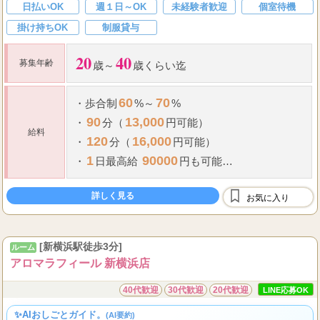
日払いOK
週１日～OK
未経験者歓迎
個室待機
掛け持ちOK
制服貸与
20
40
募集年齢
歳～
歳くらい迄
60
70
・
歩合制
%～
%
90
13,000
・
分（
円可能）
給料
120
16,000
・
分（
円可能）
1
90000
・
日最高給
円も可能
・
高額バックをご用意してます
.
・
地域No
１の集客率
詳しく見る
お気に入り
...
・
全額日払
[新横浜駅徒歩3分]
ルーム
アロマラフィール 新横浜店