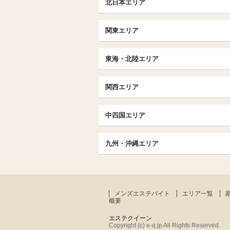
北日本エリア
北日本TOP
関東エリア
北海道（札幌・旭川・函館）
埼玉TOP
福島 (いわき・郡山)
東海・北陸エリア
大宮・浦和・川口
茨城（水戸・取手）
東海・北陸TOP
千葉TOP
関西エリア
愛知（名古屋）
松戸・柏
京都
エリア
北陸
中四国エリア
東京TOP
京都駅・伏見区
名古屋TOP
中国・四国TOP
池袋・大塚
三条・京都市役所前
九州・沖縄エリア
名古屋・名駅・太閤通
恵比寿・目黒・自由が丘
広島
大阪
エリア
新栄町・東新町
九州TOP
飯田橋・水道橋・市ヶ谷
香川（高松）
梅田・北新地
春日井・豊田・東海
福岡
北千住・竹の塚・亀有
難波（なんば）
メンズエステバイト
エリア一覧
大分
京王線・小田急線沿線
概要
谷町九丁目駅・天王寺
神奈川TOP
エステクイーン
堺・和泉・岸和田
Copyright (c) e-q.jp All Rights Reserved.