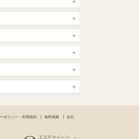
宮城 (仙台)
山梨（甲府）
静岡県
大宮・西院・二条
新大久保・高田馬場
大須・上前津・鶴舞
銀座・東京・新橋
島根・鳥取
一宮・津島・小牧
赤羽・板橋
高知
日本橋（大阪市）
熊本
中野・吉祥寺（中央線沿線）
新大阪・十三・南方
ーポリシー・利用規約
無料掲載
会社
沖縄
東大阪・八尾