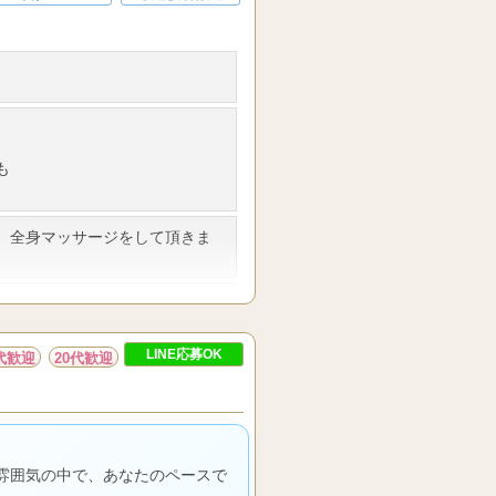
も
、全身マッサージをして頂きま
、貴女のお好きな時間で働いて
で予定が組みやすいです）1日３
LINE応募OK
0代歓迎
20代歓迎
ください。
る方大歓迎です
よる研修プログラムを導入して
の雰囲気の中で、あなたのペースで
も多数在籍しています。安心し