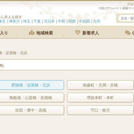
アロ
大阪のアルバイト募集サ
から求人を探す
東京
神奈川
埼玉
千葉
北日本
中部
関西
中四国
九州
入り
地域検索
新着求人
橋・淀屋橋・北浜
件)
肥後橋・淀屋橋・北浜
南森町・天満・京橋
南船場・心斎橋・長堀橋
堺筋本町・本町
吹田・豊中・高槻
守口・枚方