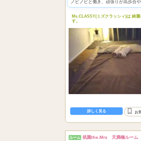
ノビノビと働き、頑張りが高歩合や
Ms.CLASSY(ミズクラッシィ)
す。
詳しく見る
お
祇園the.Mrs 天満橋ルーム
ルーム