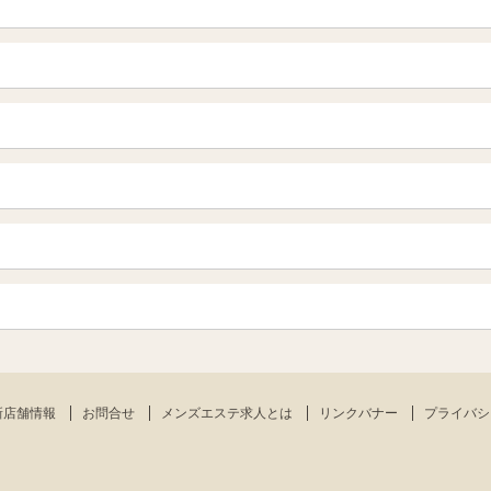
青森
岩手 (盛岡・北上)
山形
長野・松本・上田
越谷・春日部
所沢・川越
栃木（宇都宮・小山）
群馬（伊勢崎・高崎・前橋）
岐阜県
三重県
船橋・習志野・千葉市
烏丸御池駅
四条烏丸・河原町・祇園四条
新宿
渋谷・代々木・三軒茶屋
栄・伏見・ 矢場町
丸の内・久屋・高岳
赤坂・麻布・六本木
品川・五反田・蒲田
岡山
山口
千種・今池・黒川・大曽根
金山・熱田
神田・秋葉原・人形町
上野・鶯谷
愛媛（松山）
徳島
肥後橋・淀屋橋・北浜
南森町・天満・京橋
刈谷・安城・岡崎・豊橋
佐賀
長崎
錦糸町・小岩・葛西
練馬・西東京
南船場・心斎橋・長堀橋
堺筋本町・本町
新店舗情報
お問合せ
メンズエステ求人とは
リンクバナー
プライバシ
鹿児島
宮崎
八王子・立川・国分寺
吹田・豊中・高槻
守口・枚方