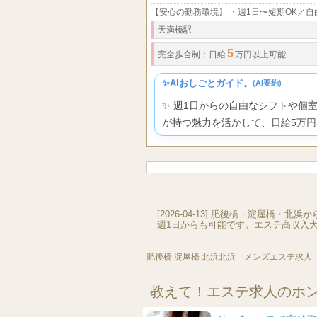
【安心の勤務環境】 ・週1日〜短期OK／
天満橋駅
5
完全歩合制：
日給
万円以上可能
✨AIおしごとガイド。
(AI要約)
✨ 週1日からの自由なシフトや個
が持つ魅力を活かして、日給5万
[2026-04-13] 肥後橋・淀屋
週1日からも可能です。エステ高収入
肥後橋 淀屋橋 北浜
北浜 メンズエステ求人
教えて！エステ求人のホ