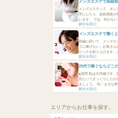
メンズエステで高給
メンズエステって、ホントに稼げ
手にしたら、金銭感覚が狂う人は狂います。 狂わないで、50万円の半分を貯金
[続きを読む]
メンズエステで働く
前編に続いて、メンズエ
うに稼げない。お客さん
[続きを読む]
20代で稼ぐならどこ
●質問 私は今25歳で
店というざっくりしたのを教えてほしいです。 ●回答 なかなかどうしてざ
ましょう。 0
[続きを読む]
エリアからお仕事を探す。