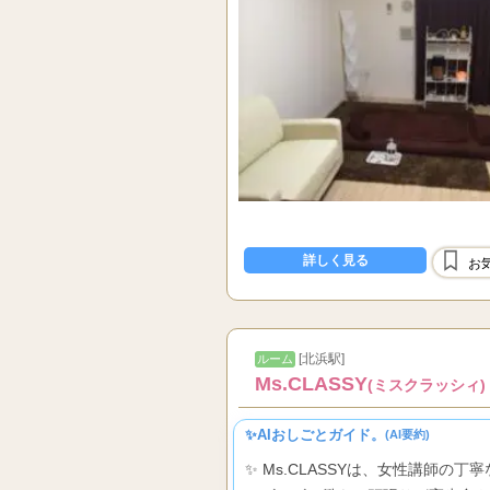
詳しく見る
お
[北浜駅]
ルーム
Ms.CLASSY
(ミスクラッシィ)
✨AIおしごとガイド。
(AI要約)
✨ Ms.CLASSYは、女性講師