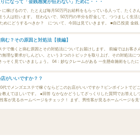
取りになって「金銭感覚が狂わない」ために・・・
るので、たとえば毎月50万円お給料をもらっている人って、たくさんいます。 若くして月に50万
して、つつましく生活している人もいますが、狂う人は見事に狂
います。 では、狂わないためにどうするべきか？ について、今回は見ていきます。 ■
と病む？その原因と対処法【後編】
ステで働くと病む原因とその対処法についてお届けします。 前編ではお客さ
の無理な要求がしんどい。という３つのトピックを取り上げ、その対処法につ
ピックを取り上げます。さっそく見ていきましょう。 04：妙なクレームがある
の店がいいですか？？
す。20代でメンズエステで稼ぐならどこのお店がいいですか？ピンポイントでど
っくりした質問でお答えしづらいのですが、頑張って以下にお応えし
1：まずは男性客が見るホームページをチェック！ まず、男性客が見るホームページを見