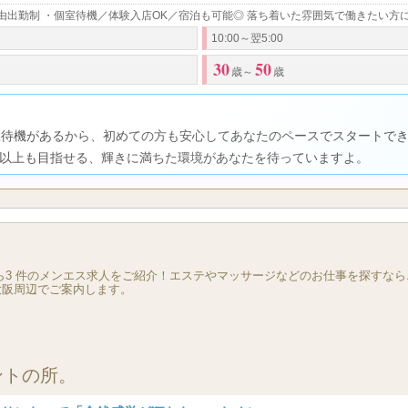
自由出勤制 ・個室待機／体験入店OK／宿泊も可能◎ 落ち着いた雰囲気で働きたい方
未経験者 女性講師の講習あり！
応募資格
主婦・シングルマザーの方大歓迎
10:00～翌5:00
経験者歓迎！
30
50
歳～
歳
【北浜ルーム】
堺筋線・京阪本線 北浜駅徒歩1
御堂筋線 淀屋橋駅徒歩５分
勤務地
室待機があるから、初めての方も安心してあなたのペースでスタートでき
【南森町ルーム】
円以上も目指せる、輝きに満ちた環境があなたを待っていますよ。
堺筋線谷町線 南森町駅徒
橋・北浜から3 件のメンエス求人をご紹介！エステやマッサージなどのお仕事を探す
大阪周辺でご案内します。
ントの所。