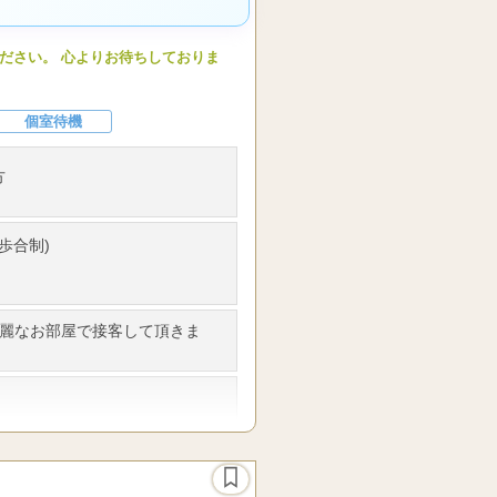
の流れをご説明させて頂きま
ください。 心よりお待ちしておりま
！！経験者の方でも接客方法に
ておりますので不安材料はその
個室待機
で働きやすい環境。Ｗワーク・パ
きます。
方
歩合制)
綺麗なお部屋で接客して頂きま