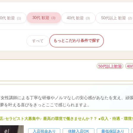
30代 歓迎
20代 歓迎
40代 歓迎
50代以上 歓迎
(3)
(1)
(3)
(2)
もっとこだわり条件で探す
すべて
50代以上歓迎
4
、女性講師による丁寧な研修やノルマなしの安心感があなたを支え、頑
夢を叶える喜びをきっとここで感じられますよ。
ス店♪セラピスト大募集中♪ 最高の環境で働きませんか？？ ●収入・待遇・環境
入店祝金あり
体験入店OK
最低保証あり