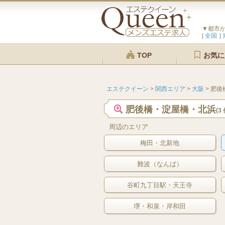
▼都市
全国
TOP
お気に
エステクイーン
>
関西エリア
>
大阪
>
肥後
肥後橋・淀屋橋・北浜
(3 
周辺のエリア
梅田・北新地
難波（なんば）
谷町九丁目駅・天王寺
堺・和泉・岸和田