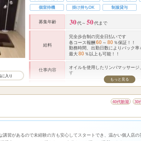
個室待機
掛け持ちOK
制服貸与
30
50
募集年齢
代～
代まで
完全歩合制の完全日払いです
60
80
各コース報酬
～
％保証！！
給料
勤務時間、出勤日数により
バック率
80
最大
％以上も可能！！
オイルを使用したリンパマッサージ
仕事内容
す
気に入り
もっと見る
１０：００～翌５：００までの間で
頂けます
勤務時間
シフト制（1週間毎シフト提出なの
40代歓迎
3
時間～でもOKです。その他ご相談
清潔感のある明るく笑顔で接客でき
●未経験者の方へ
未経験でも安心安全！！女性講師に
の丁寧な講習があるので未経験の方も安心してスタートでき、温かい個人店
おります。当店には【未経験】の方