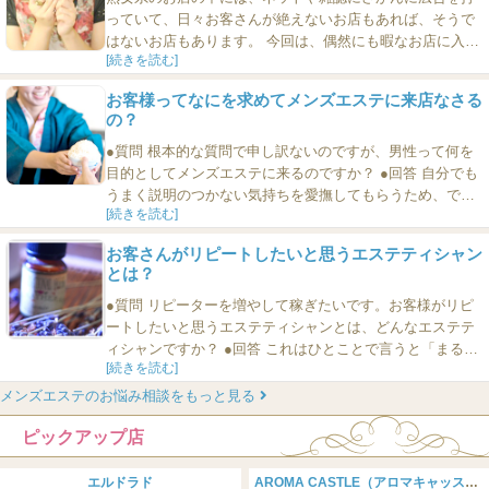
っていて、日々お客さんが絶えないお店もあれば、そうで
はないお店もあります。 今回は、偶然にも暇なお店に入っ
[続きを読む]
てしまったときの対処法についてお届けします。 ＊＊＊ ■
プロのボーイさんはいろいろ言いますが・・・ プロのボー
お客様ってなにを求めてメンズエステに来店なさる
イさんというか、店勤務が長い男子スタッフの中には「稼
の？
げないエステティシャンは、どこのお店に行っても稼げな
い」と言う人も...
●質問 根本的な質問で申し訳ないのですが、男性って何を
目的としてメンズエステに来るのですか？ ●回答 自分でも
うまく説明のつかない気持ちを愛撫してもらうため、で
[続きを読む]
す。 メンズエステでオイルマッサージなどを受けている
時、男は「変な気分」になります。 見ず知らずのかわいい
お客さんがリピートしたいと思うエステティシャン
女子が自分の身体を丁寧に触ってくれるからです。そんな
とは？
こと、メンズエステ以外の場所では起こりえないことで
す。 ...
●質問 リピーターを増やして稼ぎたいです。お客様がリピ
ートしたいと思うエステティシャンとは、どんなエステテ
ィシャンですか？ ●回答 これはひとことで言うと「まるで
[続きを読む]
兄妹（弟姉）のような」関係でいられるエステティシャン
ですね。 身内のように、なんの気兼ねもなく、でもお互い
メンズエステのお悩み相談をもっと見る
に別の人間なのだから最低限のマナーをもち、思いやりに
ピックアップ店
あふれるエステティシャンだと、男は何回も通いたくなり
ます。 ...
エルドラド
AROMA CASTLE（アロマキャッスル）