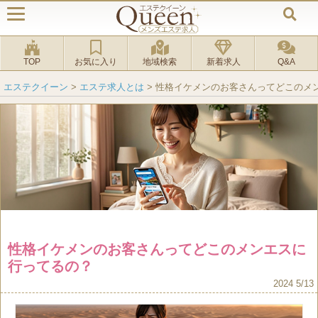
TOP
お気に入り
地域検索
新着求人
Q&A
エステクイーン
>
エステ求人とは
>
性格イケメンのお客さんってどこのメ
性格イケメンのお客さんってどこのメンエスに
行ってるの？
2024 5/13