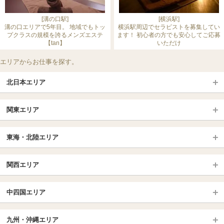
[溝の口駅]
[横浜駅]
溝の口エリアで5年目。 地域でもトッ
横浜駅周辺でセラピストを募集してい
プクラスの規模を誇るメンズエステ
ます！ 初心者の方でも安心してご応募
【tan】
いただけ
エリアからお仕事を探す。
北日本エリア
北日本TOP
関東エリア
北海道（札幌・旭川・函館）
青森
埼玉TOP
岩手 (盛岡・北上)
宮城 (仙台)
東海・北陸エリア
大宮・浦和・川口
越谷・春日部
福島 (いわき・郡山)
山形
東海・北陸TOP
所沢・川越
長野・松本・上田
山梨（甲府）
関西エリア
愛知（名古屋）
岐阜県
千葉TOP
茨城（水戸・取手）
栃木（宇都宮・小山）
京都
エリア
三重県
静岡県
中四国エリア
群馬（伊勢崎・高崎・前橋）
松戸・柏
船橋・習志野・千葉市
京都駅・伏見区
烏丸御池駅
北陸
東京TOP
中国・四国TOP
四条烏丸・河原町・祇園四条
大宮・西院・二条
九州・沖縄エリア
名古屋TOP