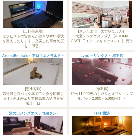
[三軒茶屋駅]
[さいたま市 大宮駅徒歩3分]
セラピストの皆さんが働きやすい環境
大宮メンズエステ求人【AROMA
を整えております。充実した研修制度
CASTLE（アロマキャッスル）】 受付
をご用意。
AromaEmerald～アロマエメラルド～
Lynx ～リンクス～ 赤羽店
[恵比寿駅]
[赤羽駅]
高待遇と高バック率でアナタを応援し
70分11,000円の手取りとオプションフ
ます♪ 恵比寿エリア最高峰の給与を実
ルバック2,000～5,000円！ さ
現！・日
溝の口メンズエステ tan(タン)
TeTe 横浜