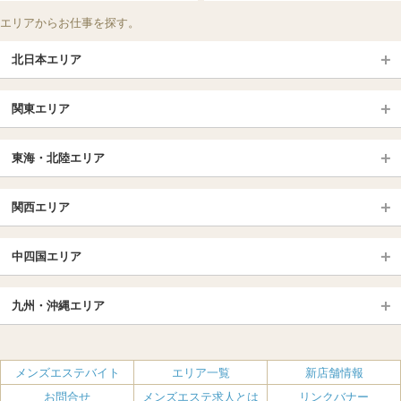
エリアからお仕事を探す。
北日本エリア
北日本TOP
関東エリア
北海道（札幌・旭川・函館）
青森
埼玉TOP
岩手 (盛岡・北上)
宮城 (仙台)
東海・北陸エリア
大宮・浦和・川口
越谷・春日部
福島 (いわき・郡山)
山形
東海・北陸TOP
所沢・川越
長野・松本・上田
山梨（甲府）
関西エリア
愛知（名古屋）
岐阜県
千葉TOP
茨城（水戸・取手）
栃木（宇都宮・小山）
京都
エリア
三重県
静岡県
中四国エリア
群馬（伊勢崎・高崎・前橋）
松戸・柏
船橋・習志野・千葉市
京都駅・伏見区
烏丸御池駅
北陸
東京TOP
中国・四国TOP
四条烏丸・河原町・祇園四条
大宮・西院・二条
九州・沖縄エリア
名古屋TOP
池袋・大塚
広島
新宿
岡山
三条・京都市役所前
名古屋・名駅・太閤通
栄・伏見・ 矢場町
九州TOP
渋谷・代々木・三軒茶屋
山口
新大久保・高田馬場
島根・鳥取
大阪
エリア
丸の内・久屋・高岳
大須・上前津・鶴舞
福岡
佐賀
メンズエステバイト
エリア一覧
新店舗情報
恵比寿・目黒・自由が丘
香川（高松）
赤坂・麻布・六本木
愛媛（松山）
梅田・北新地
肥後橋・淀屋橋・北浜
新栄町・東新町
千種・今池・黒川・大曽根
お問合せ
メンズエステ求人とは
リンクバナー
長崎
熊本