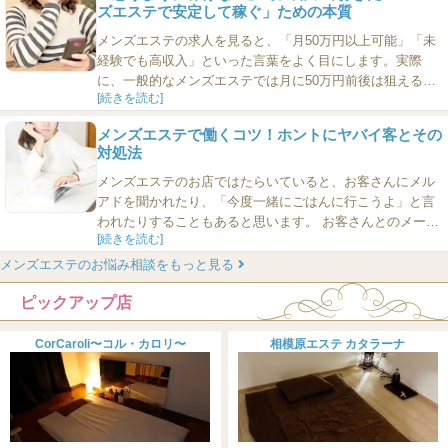
ズエステで安定して稼ぐ」ための本質
規則がないのであれば、厚意はありがたくいただいておく
といいです。 ...
メンズエステの求人を見ると、「月50万円以上可能」「未
経験でも高収入」といった言葉をよく目にします。実際
に、一般的なメンズエステでは月に50万円前後は狙えるお
[続きを読む]
給料体系をとっているお店も多く、安定して稼げる仕事と
して人気があります。 しかし現実には、「思ったほど稼げ
メンズエステで働くコツ！ホントにヤバイ客とその
ない…」「どうして私だけ出勤しても指名が少ないの？」
対処法
と悩む女性も少なくありません。では、そんな時はどうす
ればいいのでしょうか？ ...
メンズエステのお店ではたらいていると、お客さんにメル
アドを聞かれたり、「今度一緒にごはんに行こうよ」と言
われたりすることもあると思います。 お客さんとのメール
[続きを読む]
のやり取りがめんどうだし、ごはんに行くなんてのもめん
どう……こう思う女子もいると思いますが、もっとめんど
メンズエステのお悩み相談をもっと見る
うなこともあるみたいです。 今回は、新宿のメンズエステ
ピックアップ店
ティシャンの店長・由美さん（29歳）から聞いた「超めん
どうで超ヤバイ客」と、その...
CorCaroli〜コル・カロリ〜
相模原エステ カタラーナ