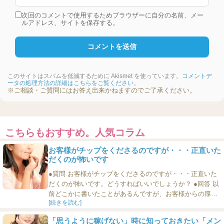
次回のコメントで使用するためブラウザーに自分の名前、メー
ルアドレス、サイトを保存する。
このサイトはスパムを低減するために Akismet を使っています。
コメントデ
ータの処理方法の詳細はこちらをご覧ください
。
※ご相談・ご質問にはお答え出来かねますのでご了承ください。
こちらもおすすめ。人気コラム
お客様がチップをくださるのですが・・・正直いた
だくのが怖いです
●質問 お客様がチップをくださるのですが・・・正直いた
だくのが怖いです。どうすればいいでしょうか？ ●回答 以
前どこかに書いたことがあるんですが、お客様からの厚意
[続きを読む]
は、ありがたくいただいておくといいです。もちろん、お
店の規則として、もらってはいけないとなっているのであ
「思うように稼げない」時に知っておきたい「メン
れば、規則に従っておくといいと思うけど、でもそういう