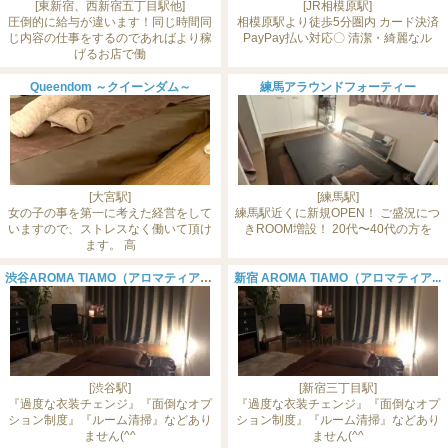
[東新宿、西新宿五丁目駅他]
[JR相模原駅]
圧倒的に給与が違います！同じ時間同
相模原駅より徒歩5分圏内 カード決済
じ内容の仕事をするのであればより稼
PayPay払い対応〇 清潔・綺麗なル
げるお店で働
Queendom ～クイーンダム～
練馬アラウンドフォーティー
[大宮駅]
[練馬駅]
女の子の事を第一に考えた経営をして
練馬駅近くに新規OPEN！ ご盛況につ
いますので、ストレスなく働いて頂け
きROOM増設！ 20代〜40代の方を
ます。 高
渋谷AROMA TIAMO（アロマティアー...
新宿 AROMA TIAMO（アロマティア...
[渋谷駅]
[新宿三丁目駅]
『過度な衣装チェンジ』『面倒なオプ
『過度な衣装チェンジ』『面倒なオプ
ション制度』『ルーム清掃』などあり
ション制度』『ルーム清掃』などあり
ません(^^
ません(^^