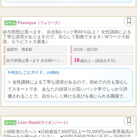
くださいね。
Feerique
ルーム
（フェリーク）
給与形態は選べます。 歩合制/バック率80％以上！ 女性講師による
丁寧な講習がありますので、安心して勤務できます♪ Wワーク大歓
迎。セラピスト大募集♪
福岡市 博多駅
10:00～翌5:00
18
80
35,000
給与形態は選べます 歩合制/
バック率
％以上
日給
円以上可能 
歳以上～(高校生不可)
✨AIおしごとガイド。
(AI要約)
✨ 女性講師による丁寧な講習があるので、初めての方も安心し
てスタートでき、あなたの頑張りが高いバック率でしっかり評
価されることで、自分らしく輝ける喜びを感じられる職場です
よ。
Lion Heart
ルーム
(ライオンハート)
☆経験者の方へ☆ ●日給最低7,000円以上〜70,000円over業界最高の
70%+αをお確かめください。 ●18歳(高校在学中は不可)～35歳位迄