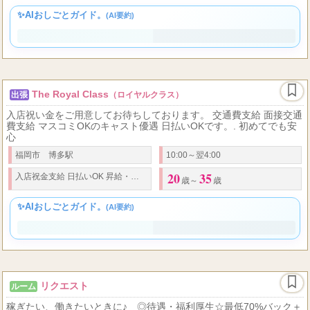
18
2
毎月の
平均日給
万円！ リピーター様が多く、安心して継続的に稼げる環境だから安心
歳以上(高校生不可)
✨AIおしごとガイド。
(AI要約)
The Royal Class
出張
（ロイヤルクラス）
入店祝い金をご用意してお待ちしております。 交通費支給 面接交通
費支給 マスコミOKのキャスト優遇 日払いOKです。. 初めてでも安
心
福岡市 博多駅
10:00～翌4:00
20
35
入店祝金支給 日払いOK 昇給
・
ボーナスあり オプション完全バック
歳～
歳
✨AIおしごとガイド。
(AI要約)