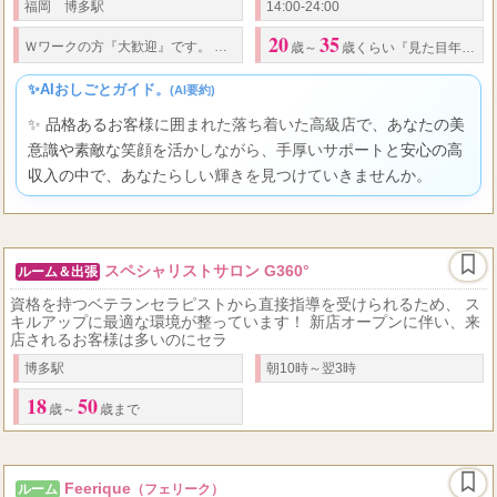
福岡 博多駅
14:00-24:00
20
35
7
19
31
21
30
Ｗワークの方『大歓迎』です。
/
三回目の勤務
歳経験者
:
~
歳～
歳くらい『見た目年齢になります』
✨AIおしごとガイド。
(AI要約)
✨ 品格あるお客様に囲まれた落ち着いた高級店で、あなたの美
意識や素敵な笑顔を活かしながら、手厚いサポートと安心の高
収入の中で、あなたらしい輝きを見つけていきませんか。
スペシャリストサロン G360°
ルーム＆出張
資格を持つベテランセラピストから直接指導を受けられるため、 ス
キルアップに最適な環境が整っています！ 新店オープンに伴い、来
店されるお客様は多いのにセラ
博多駅
朝10時～翌3時
18
50
歳～
歳まで
Feerique
ルーム
（フェリーク）