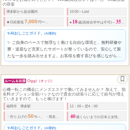
の容姿
博多駅から徒歩圏内
10:00～Last
18
35
7,000
70,000
70
.
★
日給
最低
円〜
円オーバーも可能!!
★
業界最高の
%+α
●
歳(高校在学中は不可)～
歳位
✨AIおしごとガイド。
(AI要約)
✨ ご自身のペースで無理なく働ける自由な環境と、無料研修や
寮・送迎など充実したサポートが整っているので、安心して新
たな一歩を踏み出せますよ。お客様を癒す喜びを感じながら、
あなたらしさを活かして収入面でも輝ける、そんな場所です。
Oggi
ルーム＆出張
（オッジ）
心機一転この機会にメンズエステで働いてみませんか？ 加えて、指
名料オプション全額バックなので貴女の頑張りに応じて給与が増え
ていきますので、もっと稼げます！
福岡市 博多駅
12：00～翌4：00
40
50
・
売り上げの
%～。
・
指名
・
オプション料全額バック。
歳くらいまでの日本人女性。
✨AIおしごとガイド。
(AI要約)