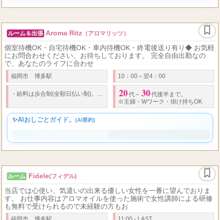
✨AIおしごとガイド。
(AI要約)
Aroma Ritz
ルーム＆出張
（アロマリッツ）
個室待機OK・自宅待機OK・車内待機OK・終電後送り有り◆ お気軽
にお問合わせください、お待ちしております。 完全自由出勤なの
で、あなたのライフに合わせ
福岡市 博多駅
10：00～翌4：00
20
30
50
・
給料は歩合制(全額日払い制)。
・
コース料金の
％～をお渡しします。
・
代～
代後半まで。
※主婦
・
Wワーク
・
掛け持ちOK
✨AIおしごとガイド。
(AI要約)
Fidele
ルーム
(フィデル)
当店では心使い、気遣いの出来る優しい女性を一番に望んでおりま