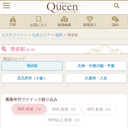
TOP
お気に入り
地域検索
新着求人
Q&A
エステクイーン
>
九州エリア
>
福岡
>
博多駅
博多駅
(93 件)
周辺のエリア
博多駅
天神・中洲川端・平尾
北九州市（小倉）
久留米・八女
募集年代でクイック絞り込み
20代 歓迎
30代 歓迎
40代 歓迎
(79)
(85)
(50)
50代以上 歓迎
(10)