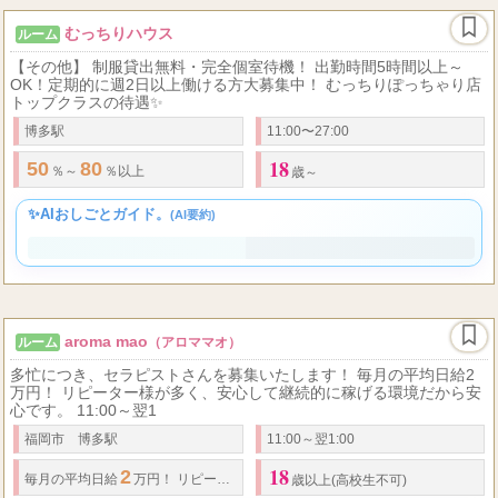
むっちりハウス
ルーム
【その他】 制服貸出無料・完全個室待機！ 出勤時間5時間以上～
OK！定期的に週2日以上働ける方大募集中！ むっちりぽっちゃり店
トップクラスの待遇✨
博多駅
11:00〜27:00
18
50
80
％～
％以上
歳～
✨AIおしごとガイド。
(AI要約)
aroma mao
ルーム
（アロママオ）
多忙につき、セラピストさんを募集いたします！ 毎月の平均日給2
万円！ リピーター様が多く、安心して継続的に稼げる環境だから安
心です。 11:00～翌1
福岡市 博多駅
11:00～翌1:00