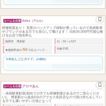
✨AIおしごとガイド。
(AI要約)
Arles
ルーム＆出張
（アルル）
研修制度あり！ 充実のバックアップ体制が整っているので未経験者
やブランクがある方でも安心して働けます！ 日給30,000円可能な稼
げるお店で指名料も
福岡市 博多駅
11：00～LAST
50
年齢不問
10,0
★
施術料金の
％以上バック
★
・
指名料、オプション全額バック！※
✨AIおしごとガイド。
(AI要約)
アロマあん
ルーム＆出張
・未経験者歓迎(初めての方でも研修制度があるのでご安心くださ