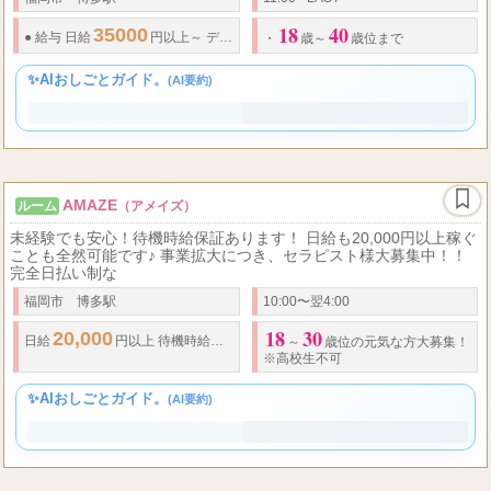
す。 お仕事内容はアロマオイルを使った施術で女性講師による研修
も無料で受けられるので未経験の方もお
福岡市 博多駅
11:00 - LAST
18
40
35000
●
給与
日給
円以上～ デビュー時のランクの設定につきましては 面接、
・
歳～
歳位まで
✨AIおしごとガイド。
(AI要約)
AMAZE
ルーム
（アメイズ）
未経験でも安心！待機時給保証あります！ 日給も20,000円以上稼ぐ
ことも全然可能です♪ 事業拡大につき、セラピスト様大募集中！！
完全日払い制な
福岡市 博多駅
10:00〜翌4:00
18
30
20,000
日給
円以上 待機
時給保証
あり 完全日払い制
～
歳位の元気な方大募集！
※高校生不可
✨AIおしごとガイド。
(AI要約)