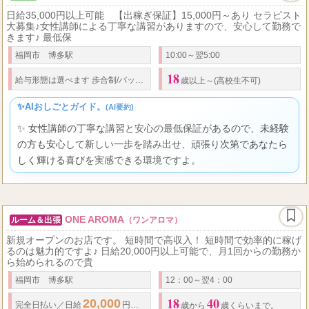
日給35,000円以上可能 【出稼ぎ保証】15,000円～あり セラピスト
大募集♪女性講師による丁寧な講習がありますので、安心して勤務で
きます♪ 最低保
福岡市 博多駅
10:00～翌5:00
18
80
35,000
給与形態は選べます 歩合制/
バック率
％以上
日給
円以上可能 
歳以上～(高校生不可)
✨AIおしごとガイド。
(AI要約)
✨ 女性講師の丁寧な講習と安心の最低保証があるので、未経験
の方も安心して新しい一歩を踏み出せ、頑張り次第であなたら
しく輝ける喜びを実感できる環境ですよ。
ONE AROMA
ルーム＆出張
（ワンアロマ）
新規オープンのお店です。 短時間で高収入！ 短時間で効率的に稼げ
るのは魅力的ですよ♪ 日給20,000円以上可能で、月1回からの勤務か
ら始められるので貴
福岡市 博多駅
12：00～翌4：00
18
40
20,000
完全日払い／
日給
円以上可。
歳から
歳くらいまで。