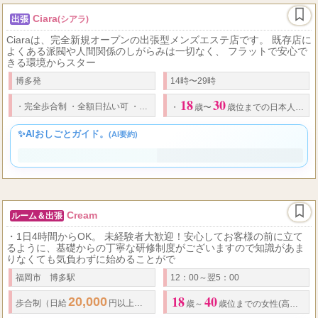
Ciara
出張
(シアラ)
Ciaraは、完全新規オープンの出張型メンズエステ店です。 既存店に
よくある派閥や人間関係のしがらみは一切なく、 フラットで安心で
きる環境からスター
博多発
14時〜29時
18
30
60
・
完全歩合制
・
全額日払い可
・
昇給あり
・
バック率
%〜
・
指名料+オプ
・
歳〜
歳位までの日本人女性（高校生不可）
✨AIおしごとガイド。
(AI要約)
Cream
ルーム＆出張
・1日4時間からOK。 未経験者大歓迎！安心してお客様の前に立て
るように、基礎からの丁寧な研修制度がございますので知識があま
りなくても気負わずに始めることがで
福岡市 博多駅
12：00～翌5：00