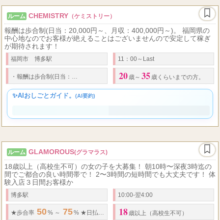
CHEMISTRY
ルーム
（ケミストリー）
報酬は歩合制(日当：20,000円～、月収：400,000円～)。 福岡県の
中心地なのでお客様が絶えることはございませんので安定して稼ぎ
が期待されます！
福岡市 博多駅
11：00～Last
20
35
20,000
400,000
・
報酬は歩合制(日当：
円～、
月収
：
円～)。
歳～
歳くらいまでの方。
✨AIおしごとガイド。
(AI要約)
GLAMOROUS
ルーム
(グラマラス)
18歳以上（高校生不可）の女の子を大募集！ 朝10時〜深夜3時迄の
間でご都合の良い時間帯で！ 2〜3時間の短時間でも大丈夫です！ 体
験入店３日間お客様か
博多駅
10:00-翌4:00