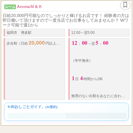
AromaＭ＆Ｋ
ルーム
日給20,000円可能なのでしっかりと稼げるお店です！ 経験者の方は
即日働いて頂けますので一度当店でお仕事をしてみませんか？ Wワ
ーク可能で週1から
福岡市 博多駅
12:00～翌5:00
12
00
5
00
20,000
歩合制（
日給
円以上可能）
：
～翌
：
（年中無休）
1
4
日
時間からOK
無理のない出勤をあなたに合わせてシフトを組みます
✨AIおしごとガイド。
(AI要約)