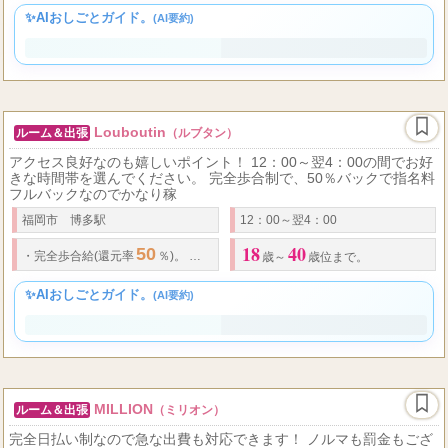
18
40
20,000
歩合制（
日給
円以上可能）。
歳～
歳位までの女性(高校生不可)。
✨AIおしごとガイド。
(AI要約)
Louboutin
ルーム＆出張
（ルブタン）
アクセス良好なのも嬉しいポイント！ 12：00～翌4：00の間でお好
きな時間帯を選んでください。 完全歩合制で、50％バックで指名料
フルバックなのでかなり稼
福岡市 博多駅
12：00～翌4：00
18
40
50
・
完全歩合給(還元率
％)。
・
完全日払い制です。
歳～
歳位まで。
✨AIおしごとガイド。
(AI要約)