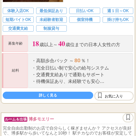
体験入店OK
最低保証あり
日払いOK
週１日～OK
短期バイトOK
未経験者歓迎
個室待機
掛け持ちOK
交通費支給
制服貸与
18
40
募集年齢
歳以上～
歳位までの日本人女性の方
80
・
高額歩合バック ～
％！
・
完全日払い制で安心の給与システム
給料
・
交通費支給ありで通勤もサポート
・
待機保証あり、未経験でも安心
・
指名料など全額バックでしっかり稼げます
詳しく見る
お気に入り
...
働きやすい環
博多モエリー
ルーム＆出張
完全自由出勤制のお店で自分らしく稼ぎませんか？ アクセスが良好
で、博多駅から歩いてなんと10秒！ 駅チカなのでお客様が安定して