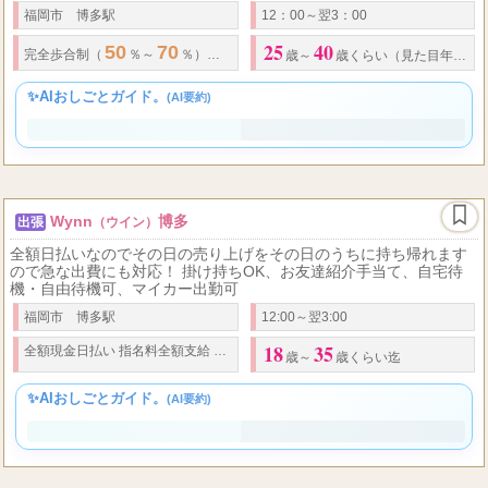
安定した収入を確保したい方・一緒にお店を盛り上げてくれる方を
募集いたします！ 女性が働きやすい環境が整っていますのでお気軽
にお問合わせください！お待ちしており
福岡市 博多駅
12：00～翌3：00
25
40
50
70
100
完全歩合制（
％～
％）指名料
％。 ※経験
・
出勤日数により変わ
歳～
歳くらい（見た目年齢重視です）まで。
✨AIおしごとガイド。
(AI要約)
Wynn
博多
出張
（ウイン）
全額日払いなのでその日の売り上げをその日のうちに持ち帰れます
ので急な出費にも対応！ 掛け持ちOK、お友達紹介手当て、自宅待
機・自由待機可、マイカー出勤可
福岡市 博多駅
12:00～翌3:00
18
35
全額現金日払い 指名料全額支給 オプション料金全額支給
歳～
歳くらい迄
✨AIおしごとガイド。
(AI要約)