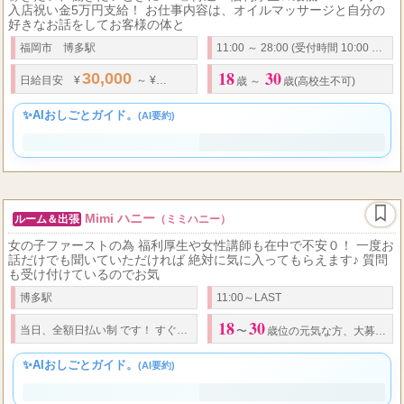
リクエスト
ルーム
稼ぎたい、働きたいときに♪ ◎待遇・福利厚生☆最低70%バック＋
入店祝い金5万円支給！ お仕事内容は、オイルマッサージと自分の
好きなお話をしてお客様の体と
福岡市 博多駅
11:00 ～ 28:00 (受付時間 10:00 ～ 27:00)
18
30
30,000
50,000
70
80
...
日給
目安 ¥
～ ¥
歩合率
％ ～
％ 最低保
歳 ～
歳(高校生不可)
✨AIおしごとガイド。
(AI要約)
Mimi ハニー
ルーム＆出張
（ミミハニー）
女の子ファーストの為 福利厚生や女性講師も在中で不安０！ 一度お
話だけでも聞いていただければ 絶対に気に入ってもらえます♪ 質問
も受け付けているのでお気
博多駅
11:00～LAST
18
30
当日、全額日払い制 です！ すぐに稼ぎたい方、すぐ現金が必要な方♪ 当店は入店
〜
歳位の元気な方、大募集！！※高校生不可