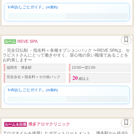
18
50
75
50,000
...
★
歩合率
% ～
%
★
日払い
★
最低保証
あり
円〜
★
友達
歳以上（高校生不可）
✨AIおしごとガイド。
(AI要約)
REVE SPA
ルーム
・完全日払制 ・指名料＋各種オプションバック 〜REVE SPAは、セ
ラピストさんにとって働きやすく、居心地の良い職場であることを
お約束します〜
福岡市 博多駅
10:00〜翌2:00
20
完全歩合＋指名料＋その他バック
歳以上
✨AIおしごとガイド。
(AI要約)