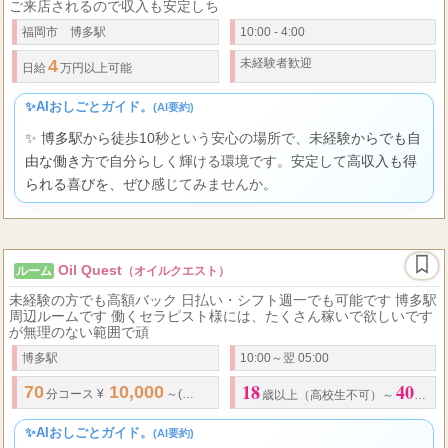
ご来店されるので収入も安定しち
福岡市 博多駅
10:00 - 4:00
4
未経験者歓迎
日給
万円以上可能
✨AIおしごとガイド。
(AI要約)
✨ 博多駅から徒歩10秒という安心の場所で、未経験からでも自
由な働き方で自分らしく輝ける環境です。安定して高収入も得
られる喜びを、ぜひ感じてみませんか。
Oil Quest
ルーム
（オイルクエスト）
未経験の方でも高額バック 日払い・シフト週一でも可能です 博多駅
周辺ルームです 働くセラピスト様には、たくさん稼いで欲しいです
が無理のない範囲で頑
博多駅
10:00～翌 05:00
18
40
70
10,000
66
90
13,000
...
分コース ¥
～(
%～)
分コース ¥
～(
歳以上（高校生不可）～
歳位
✨AIおしごとガイド。
(AI要約)