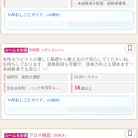
福岡市 博多駅
12：00～翌3：00
18
40
30,000
100
...
・
日給
円以上可能。
・
指名料、オプション
％ﾊﾞｯｸ。 ※
・
歳以上（高校生不可）～
歳
・
未経験者大歓迎、経験者優遇いたします。
✨AIおしごとガイド。
(AI要約)
VIXIE
ルーム＆出張
（ヴィクシー）
女性セラピストが優しく基礎から教えるので安心してくださいね。
お待ちしております。 資格取得も可能で、技術力向上も望めます！
未経験者でも安心！ バ
福岡市 薬院大通駅
11:00～ラスト
18
65
70
完全歩合制
バック率
％～
％+オプション全額バック
歳以上
✨AIおしごとガイド。
(AI要約)