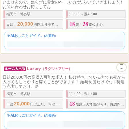
MILLION
ルーム＆出張
（ミリオン）
完全日払い制なので急な出費も対応できます！ ノルマも罰金もござ
いませんので、焦らずに貴女のペースではたらいていきましょう！
お問い合わせお待ちしてお
福岡市 博多駅
11：00～翌4：00
18
38
20,000
日給
：
円以上可能です。 完全日払い制、高額歩合制度です。
歳～
歳位まで。
✨AIおしごとガイド。
(AI要約)
Luxury
ルーム＆出張
（ラグジュアリー）
日給20,000円の高収入可能な求人！ 掛け持ちしている方でも夜から
入ってもしっかりと稼ぐことができます！ 給与制度だけでなく待遇
も充実しており、送
福岡市 博多駅
11：00～翌4：00
18
20,000
日給
円以上可。 ※頑張り次第ではそれ以上も可能です。
歳以上の常識があり、協調性のある女性。