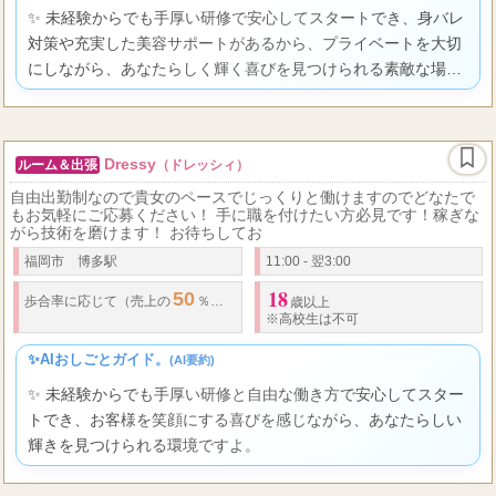
✨ 未経験からでも手厚い研修で安心してスタートでき、身バレ
対策や充実した美容サポートがあるから、プライベートを大切
にしながら、あなたらしく輝く喜びを見つけられる素敵な場所
ですよ。
Dressy
ルーム＆出張
（ドレッシィ）
自由出勤制なので貴女のペースでじっくりと働けますのでどなたで
もお気軽にご応募ください！ 手に職を付けたい方必見です！稼ぎな
がら技術を磨けます！ お待ちしてお
福岡市 博多駅
11:00 - 翌3:00
18
50
歩合率
に応じて（売上の
％～） ※技術レベル、経験
・
スクール卒等により
歳以上
※高校生は不可
✨AIおしごとガイド。
(AI要約)
✨ 未経験からでも手厚い研修と自由な働き方で安心してスター
トでき、お客様を笑顔にする喜びを感じながら、あなたらしい
輝きを見つけられる環境ですよ。