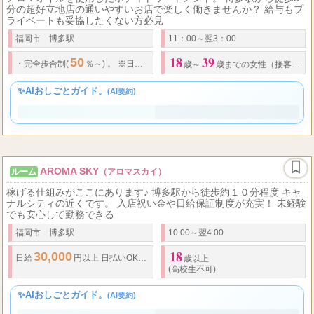
博多アロマクリニック
ルーム＆出張
アロマオイルを使用したボディトリートメント。 博多駅から徒歩5
分の超好立地店の通いやすいお店で楽しく働きませんか？ 給与もプ
ライベートも妥協したくない方必見
福岡市 博多駅
11：00～翌3：00
18
39
50
3
・
完全歩合制(
％～) 。 ※
日給
万以上可能。
・
指名料金全額支給。
歳～
歳までの女性（接客や美容関係に興味のある方）。
✨AIおしごとガイド。
(AI要約)
AROMA SKY
ルーム
（アロマスカイ）
稼げる仕組みがここにあります♪ 博多駅から徒歩約１０分程度 キャ
ナルシティの近くです。 入店祝い金や日給保証制度が充実！ 未経験
でも安心して勤務できる
福岡市 博多駅
10:00～翌4:00
18
30,000
16
...
日給
円以上 日払いOK！ 給与保証有り
■
給与例 フル出勤
:
歳以上
(高校生不可)