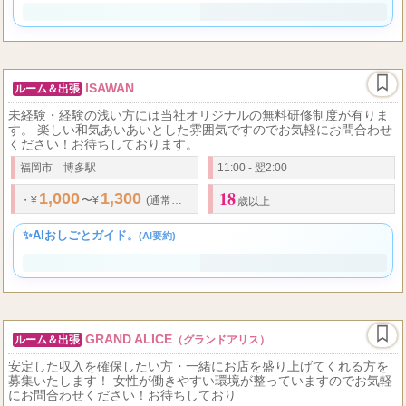
✨AIおしごとガイド。
(AI要約)
ISAWAN
ルーム＆出張
未経験・経験の浅い方には当社オリジナルの無料研修制度が有りま
す。 楽しい和気あいあいとした雰囲気ですのでお気軽にお問合わせ
ください！お待ちしております。
福岡市 博多駅
11:00 - 翌2:00
18
1,000
1,300
1,250
1,625
...
・
¥
〜¥
(通常時給)
・
¥
〜¥
(深夜
歳以上
✨AIおしごとガイド。
(AI要約)
GRAND ALICE
ルーム＆出張
（グランドアリス）