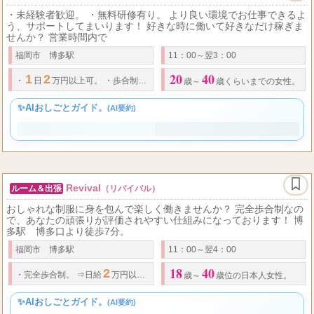
アロマ桃花
ルーム＆出張
（TOKA）
・未経験者歓迎。 ・無料研修有り。 より良い環境でお仕事できるよ
う、サポートしてまいります！ 好きな時に働いて好きなだけ稼ぎま
せんか？ 営業時間内で
福岡市 博多駅
11：00～翌3：00
20
40
1
2
・
日
万円以上可。
・
歩合制。
・
完全日払い制。
・
オプション指名料全額
歳～
歳くらいまでの女性。
✨AIおしごとガイド。
(AI要約)
Revival
ルーム＆出張
（リバイバル）
おしゃれな制服に身を包んで楽しく働きませんか？ 完全歩合制なの
で、あなたの頑張りが評価されやすい仕組みになっております！ 博
多駅 博多口より徒歩7分。
福岡市 博多駅
11：00～翌4：00
18
40
2
・
完全歩合制。 ⇒
日給
万円以上も可能。
・
全額日払制。 ⇒お仕事をした分
歳～
歳位の日本人女性。