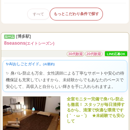
もっとこだわり条件で探す
すべて
[博多駅]
ルーム
8seasons
(エイトシーズン)
30代歓迎
20代歓迎
LINE応募OK
✨AIおしごとガイド。
(AI要約)
✨ 身バレ防止も万全、女性講師による丁寧なサポートや安心の待
機保証も充実していますから、未経験からでもあなたのペースで
安心して、高収入と自分らしい輝きを手に入れられますよ。
全室モニター完備で身バレ防止
も徹底！ スタッフが毎日清掃す
るから、清潔で快適な環境です
(｀・ω・´)ゞ ★未経験でも安心
して