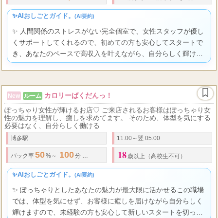
✨AIおしごとガイド。
(AI要約)
✨ 人間関係のストレスがない完全個室で、女性スタッフが優し
くサポートしてくれるので、初めての方も安心してスタートで
き、あなたのペースで高収入を叶えながら、自分らしく輝ける
喜びを感じられる職場です。
カロリーばくだんっ！
New
ルーム
ぽっちゃり女性が輝けるお店♡ ご来店されるお客様はぽっちゃり女
性の魅力を理解し、癒しを求めてます。 そのため、体型を気にする
必要はなく、自分らしく働ける
博多駅
11:00～翌 05:00
18
50
100
7,000
..
バック率
%～
分
円～ オプションなどはフルバックです♪
歳以上（高校生不可）
✨AIおしごとガイド。
(AI要約)
✨ ぽっちゃりとしたあなたの魅力が最大限に活かせるこの職場
では、体型を気にせず、お客様に癒しを届けながら自分らしく
輝けますので、未経験の方も安心して新しいスタートを切って