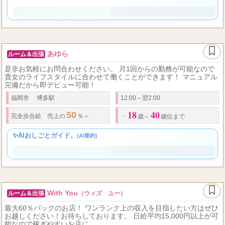
✨ 博多駅から徒歩圏内の安心できる職場で、未経験からでも新
しい自分と出会えるチャンスです。頑張りが指名料全額バック
でしっかり評価されるので、あなたらしく輝きながら、安心し
て高収入を目指せますよ。
あゆら
ルーム＆出張
是非お気軽にお問合わせください。 月1回からの勤務が可能なので
貴女のライフスタイルに合わせて働くことができます！ マニュアル
完備だから即デビュー可能！
福岡市 博多駅
12:00～翌2:00
18
40
50
完全歩合給 売上の
％～
・
歳～
歳位まで
✨AIおしごとガイド。
(AI要約)
With You
ルーム＆出張
（ウィズ ユー）