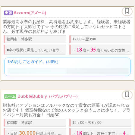
Azzurro
出張
(アズーロ)
業界最高水準のお給料、高待遇をお約束します。 経験者、未経験者
の方問わず大歓迎です☆ 今の現状に満足していないセラピストさ
ん、必ず現在のお給料より稼げま
福岡市 博多駅
12:00～翌3:00
18
35
■
今の現状に満足していないセラピストさん、 必ず現在のお給料より稼げます！！
・
歳～
歳くらい迄の女性の方
✨AIおしごとガイド。
(AI要約)
BubbleBubbly
ルーム
（バブルバブリー）
指名料とオプションはフルバックなので貴女の頑張りが認められる
お店です！ 個室待機なので他のスタッフと会うことは少なく、プラ
イバシー対策も万全！ 日給30