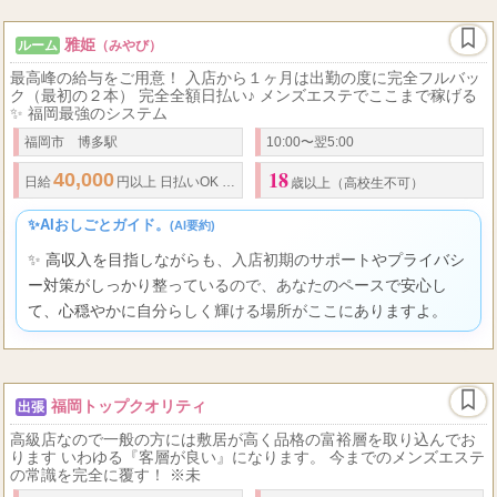
雅姫
ルーム
（みやび）
最高峰の給与をご用意！ 入店から１ヶ月は出勤の度に完全フルバッ
ク（最初の２本） 完全全額日払い♪ メンズエステでここまで稼げる
✨ 福岡最強のシステム
福岡市 博多駅
10:00〜翌5:00
18
40,000
日給
円以上 日払いOK ※出勤状況により金額は変わる場合もございます
歳以上（高校生不可）
✨AIおしごとガイド。
(AI要約)
✨ 高収入を目指しながらも、入店初期のサポートやプライバシ
ー対策がしっかり整っているので、あなたのペースで安心し
て、心穏やかに自分らしく輝ける場所がここにありますよ。
福岡トップクオリティ
出張
高級店なので一般の方には敷居が高く品格の富裕層を取り込んでお
ります いわゆる『客層が良い』になります。 今までのメンズエステ
の常識を完全に覆す！ ※未