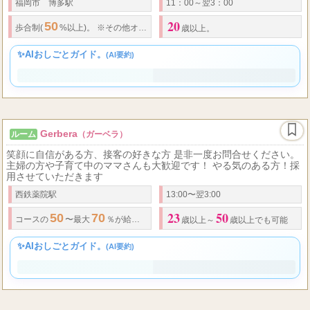
い)。 博多駅から徒歩5分のアクセス良好店なので掛け持ちをしてい
る方でも通いやすい立地となって
福岡市 博多駅
11：00～翌3：00
20
50
歩合制(
%以上)。 ※その他オプションバック有。
歳以上。
✨AIおしごとガイド。
(AI要約)
Gerbera
ルーム
（ガーベラ）
笑顔に自信がある方、接客の好きな方 是非一度お問合せください。
主婦の方や子育て中のママさんも大歓迎です！ やる気のある方！採
用させていただきます
西鉄薬院駅
13:00〜翌3:00
23
50
50
70
コースの
〜最大
％が給与となります。 完全歩合制なのでやる気と頑張り次第で
歳以上～
歳以上でも可能
✨AIおしごとガイド。
(AI要約)