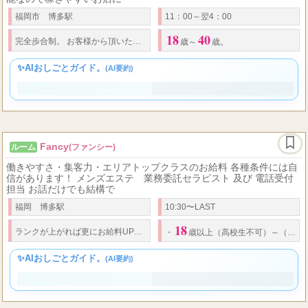
最大60％バックのお店！ ワンランク上の収入を目指したい方はぜひ
お越しください！お待ちしております。 日給平均15,000円以上が可
能なので稼ぎやすいお店に
福岡市 博多駅
11：00～翌4：00
18
40
60
15,
完全歩合制。 お客様から頂いた金額の最大
%バック。 ※平均一日収入
歳～
歳。
✨AIおしごとガイド。
(AI要約)
Fancy
ルーム
(ファンシー)
働きやすさ・集客力・エリアトップクラスのお給料 各種条件には自
信があります！ メンズエステ 業務委託セラピスト 及び 電話受付
担当 お話だけでも結構で
福岡 博多駅
10:30〜LAST
18
40,000
ランクが上がれば更にお給料UP！！
日給
円～可能 業界TOPクラス
・
歳以上（高校生不可）～（自信のある方は年齢不問）
✨AIおしごとガイド。
(AI要約)