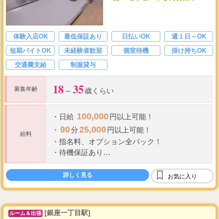
体験入店OK
最低保証あり
日払いOK
週１日～OK
短期バイトOK
未経験者歓迎
個室待機
掛け持ちOK
交通費支給
制服貸与
18
35
募集年齢
～
歳くらい
100,000
・
日給
円以上可能！
90
25,000
・
分
円以上可能！
給料
・
指名料、オプション全バック！
・
待機保証あり
・
経験者優遇
詳しく見る
お気に入り
[銀座一丁目駅]
ルーム＆出張