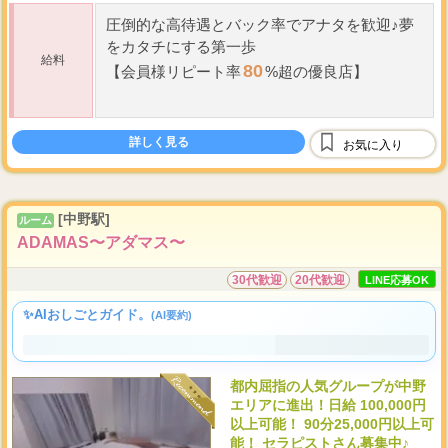
圧倒的な高待遇と
バック率
でアナタを歓迎♪夢
をカタチにする第一歩
給料
80
【会員様リピート率
%超の優良店】
備品代、雑費引き一切無し
☆
全てが手取りになります(全額日払い)
詳しく見る
お気に入り
...
・
バック率
UPシス
[中野駅]
ルーム
ADAMAS〜アダマス〜
30代歓迎
20代歓迎
LINE応募OK
✨AIおしごとガイド。
(AI要約)
都内屈指の人気グループが中野
エリアに進出！日給 100,000円
以上可能！ 90分25,000円以上可
能！ セラピストさん募集中♪