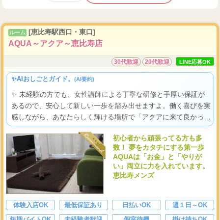
[恵比寿駅西口・東口]
ルーム
AQUA～アクア～恵比寿店
30代歓迎
20代歓迎
LINE応募OK
✨AIおしごとガイド。
(AI要約)
✨ 未経験の方でも、女性講師による丁寧な研修と手厚い保証が
あるので、安心して新しい一歩を踏み出せますよ。働く喜びを実
感しながら、あなたらしく輝ける場所で「アクアに来て良かっ
た！」と心から思える日々を始めませんか。
初心者から頑張ってる方も多
数！ 夢をカタチにする第一歩
AQUAは「お金」と「やりが
い」両立に力を入れています。
恵比寿メンズ
体験入店OK
最低保証あり
日払いOK
週１日～OK
短期バイトOK
未経験者歓迎
個室待機
掛け持ちOK