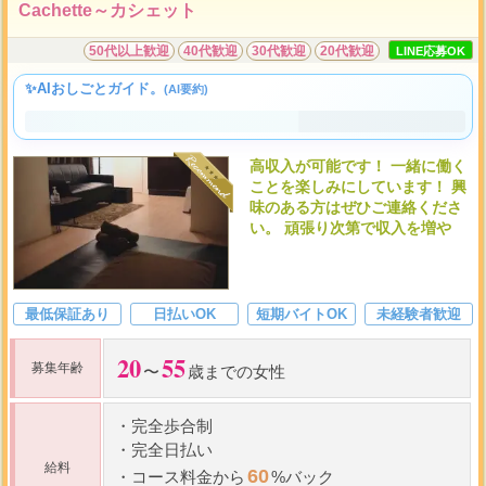
Cachette～カシェット
50代以上歓迎
40代歓迎
30代歓迎
20代歓迎
LINE応募OK
✨AIおしごとガイド。
(AI要約)
高収入が可能です！ 一緒に働く
ことを楽しみにしています！ 興
味のある方はぜひご連絡くださ
い。 頑張り次第で収入を増や
最低保証あり
日払いOK
短期バイトOK
未経験者歓迎
20
55
募集年齢
〜
歳までの女性
・
完全歩合制
・
完全日払い
給料
60
・
コース料金から
%バック