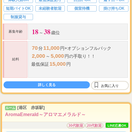
短期バイトOK
未経験者歓迎
個室待機
掛け持ちOK
制服貸与
18
38
募集年齢
～
歳位
70
11,000
分
円+オプションフルバック
2,000
5,000
～
円の手取り！！
給料
15,000
最低保証
円
60
75
歩合
～
％＋ボーナス
詳しく見る
指名料全額バック
お気に入り
最低保証
制度あり
全額日払い
[港区 赤坂駅]
ルーム
AromaEmerald～アロマエメラルド～
30代歓迎
20代歓迎
LINE応募OK