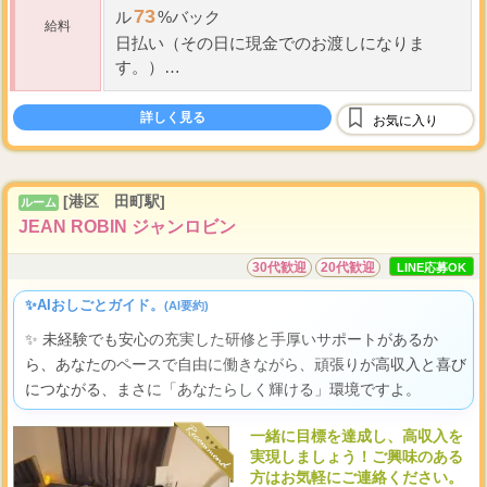
73
ル
%バック
給料
日払い（その日に現金でのお渡しになりま
す。）
5
5000
保証制度（
時間以上の待機で
円お支払
詳しく見る
いします。）
お気に入り
【通常バック】
...
コース料
[港区 田町駅]
ルーム
JEAN ROBIN ジャンロビン
30代歓迎
20代歓迎
LINE応募OK
✨AIおしごとガイド。
(AI要約)
✨ 未経験でも安心の充実した研修と手厚いサポートがあるか
ら、あなたのペースで自由に働きながら、頑張りが高収入と喜び
につながる、まさに「あなたらしく輝ける」環境ですよ。
一緒に目標を達成し、高収入を
実現しましょう！ご興味のある
方はお気軽にご連絡ください。