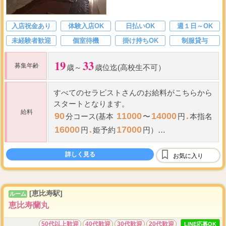
入店祝金あり
体験入店OK
日払いOK
週１日～OK
未経験者歓迎
個室待機
掛け持ちOK
制服貸与
19
33
募集年齢
歳～
歳位迄(高校生不可）
すべてのセラピストさんのお給料がこちらから
スタートとなります。
給料
90
11000
14000
.
分コース(基本
〜
円
本指名
16000
.
17000
円
姫予約
円）
120
14000
17000...
分コース(基本
〜
詳しく見る
お気に入り
[恵比寿駅]
ルーム
恵比寿蘭丸
50代以上歓迎
40代歓迎
30代歓迎
20代歓迎
LINE応募OK