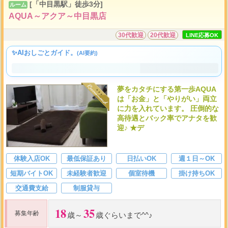
[「中目黒駅」徒歩3分]
ルーム
AQUA～アクア～中目黒店
30代歓迎
20代歓迎
LINE応募OK
✨AIおしごとガイド。
(AI要約)
夢をカタチにする第一歩AQUA
は「お金」と「やりがい」両立
に力を入れています。 圧倒的な
高待遇とバック率でアナタを歓
迎♪ ★デ
体験入店OK
最低保証あり
日払いOK
週１日～OK
短期バイトOK
未経験者歓迎
個室待機
掛け持ちOK
交通費支給
制服貸与
18
35
募集年齢
歳～
歳ぐらいまで^^♪