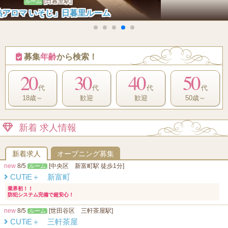
[亀有駅]
ルーム
亀有ラグジュアリー
募集
年齢
から検索！
20
30
40
50
代
代
代
代
18歳～
歓迎
歓迎
50歳～
新着 求人情報
新着求人
オープニング募集
new
8/5
[中央区 新富町駅 徒歩1分]
ルーム
CUTiE＋ 新富町
業界初！！
防犯システム完備で超安心！
new
8/5
[世田谷区 三軒茶屋駅]
ルーム
CUTiE＋ 三軒茶屋