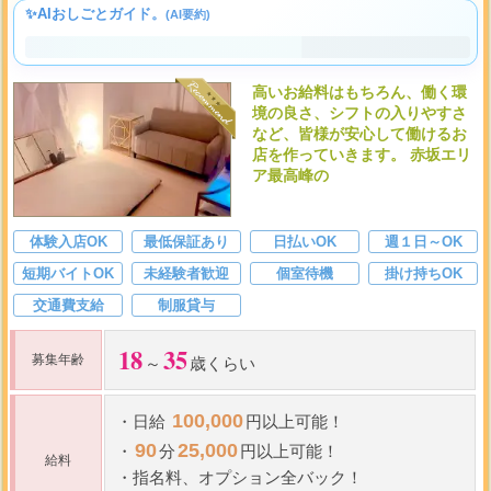
✨AIおしごとガイド。
(AI要約)
高いお給料はもちろん、働く環
境の良さ、シフトの入りやすさ
など、皆様が安心して働けるお
店を作っていきます。 赤坂エリ
ア最高峰の
体験入店OK
最低保証あり
日払いOK
週１日～OK
短期バイトOK
未経験者歓迎
個室待機
掛け持ちOK
交通費支給
制服貸与
18
35
募集年齢
～
歳くらい
100,000
・
日給
円以上可能！
90
25,000
・
分
円以上可能！
給料
・
指名料、オプション全バック！