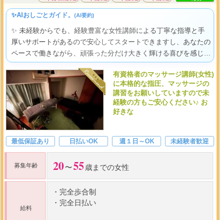
✨AIおしごとガイド。
(AI要約)
✨ 未経験からでも、経験豊富な女性講師による丁寧な指導と手
厚いサポートがあるので安心してスタートできますし、あなたの
ペースで働きながら、頑張った分だけ大きく輝ける喜びを感じら
れる職場ですよ。
有資格者のマッサージ講師(女性)
に本格的な指圧、マッサージの
講習をお願いしていますので未
経験の方もご安心ください♪ お
好きな
最低保証あり
日払いOK
週１日～OK
未経験者歓迎
20
55
募集年齢
〜
歳までの女性
・
完全歩合制
・
完全日払い
給料