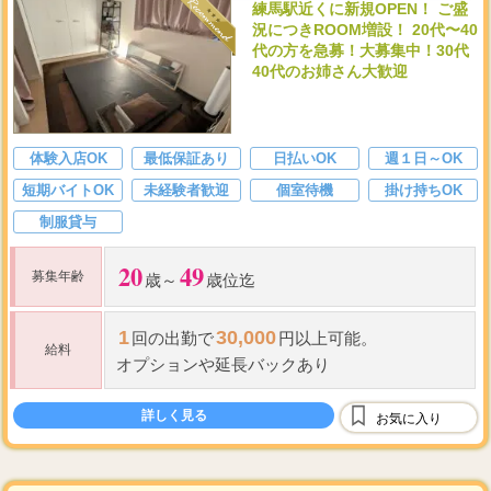
練馬駅近くに新規OPEN！ ご盛
況につきROOM増設！ 20代〜40
代の方を急募！大募集中！30代
40代のお姉さん大歓迎
体験入店OK
最低保証あり
日払いOK
週１日～OK
短期バイトOK
未経験者歓迎
個室待機
掛け持ちOK
制服貸与
20
49
募集年齢
歳～
歳位迄
1
30,000
回の出勤で
円以上可能。
給料
オプションや延長バックあり
詳しく見る
お気に入り