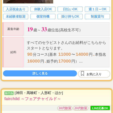
入店祝金あり
体験入店OK
日払いOK
週１日～OK
未経験者歓迎
個室待機
掛け持ちOK
制服貸与
19
33
募集年齢
歳～
歳位迄(高校生不可）
すべてのセラピストさんのお給料がこちらから
スタートとなります。
給料
90
11000
14000
.
分コース(基本
〜
円
本指名
16000
.
17000
円
姫予約
円）
120
14000
17000...
分コース(基本
〜
詳しく見る
お気に入り
[神田・馬喰町・人形町・ほか]
ルーム
fairchild ～フェアチャイルド～
30代歓迎
20代歓迎
LINE応募OK