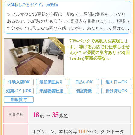
✨AIおしごとガイド。
(AI要約)
✨ ノルマやSNS更新の心配は一切なく、昼間の集客もしっかり
あるので、未経験の方も安心して高収入を目指せますし、頑張っ
た分がすぐに形になる喜びを感じながら、あなたらしく輝ける環
境ですよ。
73%バックで高収入を実現しま
す。 稼げるお店でお仕事しませ
んか？ ✅昼間の集客あり ✅X(旧
Twitter)更新必要なし
体験入店OK
最低保証あり
日払いOK
週１日～OK
短期バイトOK
未経験者歓迎
個室待機
掛け持ちOK
制服貸与
18
35
募集年齢
歳 〜
歳位
100
オプション、本指名等
%バック ※トータ