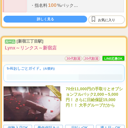
100
・
指名料
%バック
雑費、割引などは店側の負担
新人期間は待機保障あり
詳しく見る
お気に入り
[新宿三丁目駅]
ルーム
Lynx～リンクス～新宿店
30代歓迎
20代歓迎
LINE応募OK
✨AIおしごとガイド。
(AI要約)
70分11,000円の手取りとオプシ
ョンフルバック2,000～5,000
円！ さらに日給保証15,000
円！！ 大手グループだから
体験入店OK
最低保証あり
日払いOK
週１日～OK