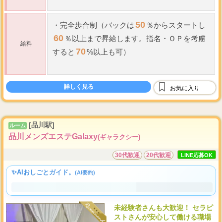
50
・
完全歩合制（バックは
％からスタートし
60
％以上まで昇給します。指名
・
ＯＰを考慮
給料
70
すると
%以上も可）
60
7,000
9,000
分
円～
円以上
詳しく見る
90
9,000
11,000
お気に入り
分
円～
円以上
...
[品川駅]
ルーム
品川メンズエステGalaxy
(ギャラクシー)
30代歓迎
20代歓迎
LINE応募OK
✨AIおしごとガイド。
(AI要約)
未経験者さんも大歓迎！ セラピ
ストさんが安心して働ける職場