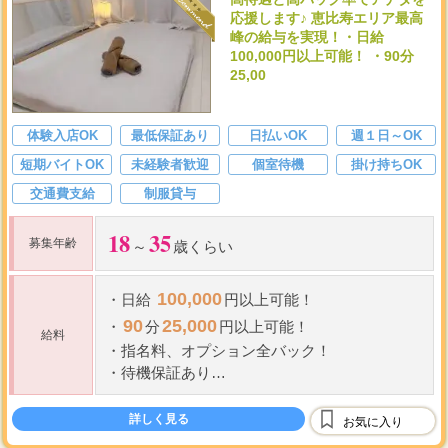
応援します♪ 恵比寿エリア最高
峰の給与を実現！・日給
100,000円以上可能！ ・90分
25,00
体験入店OK
最低保証あり
日払いOK
週１日～OK
短期バイトOK
未経験者歓迎
個室待機
掛け持ちOK
交通費支給
制服貸与
18
35
募集年齢
～
歳くらい
100,000
・
日給
円以上可能！
90
25,000
・
分
円以上可能！
給料
・
指名料、オプション全バック！
・
待機保証あり
・
経験者優遇
詳しく見る
お気に入り
給与例---------------