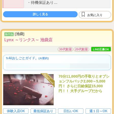
・
待機保証あり
・
経験者優遇
詳しく見る
お気に入り
給与例---------------
...
■
学生
・
O
[池袋]
ルーム
Lynx ～リンクス～ 池袋店
30代歓迎
20代歓迎
LINE応募OK
✨AIおしごとガイド。
(AI要約)
70分11,000円の手取りとオプシ
ョンフルバック2,000～5,000
円！ さらに日給保証15,000
円！！ 大手グループだから
体験入店OK
最低保証あり
日払いOK
週１日～OK