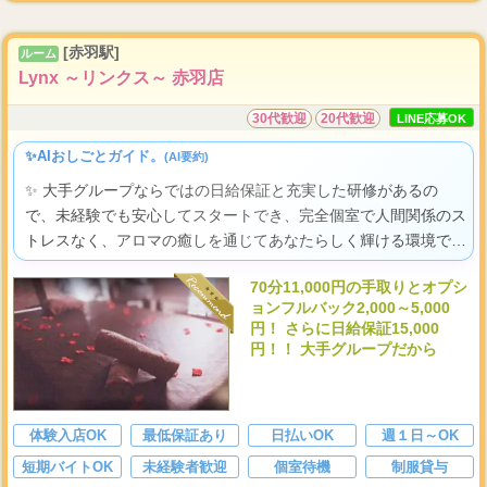
...
■
学生
・
O
[赤羽駅]
ルーム
Lynx ～リンクス～ 赤羽店
30代歓迎
20代歓迎
LINE応募OK
✨AIおしごとガイド。
(AI要約)
✨ 大手グループならではの日給保証と充実した研修があるの
で、未経験でも安心してスタートでき、完全個室で人間関係のス
トレスなく、アロマの癒しを通じてあなたらしく輝ける環境です
よ。
70分11,000円の手取りとオプシ
ョンフルバック2,000～5,000
円！ さらに日給保証15,000
円！！ 大手グループだから
体験入店OK
最低保証あり
日払いOK
週１日～OK
短期バイトOK
未経験者歓迎
個室待機
制服貸与