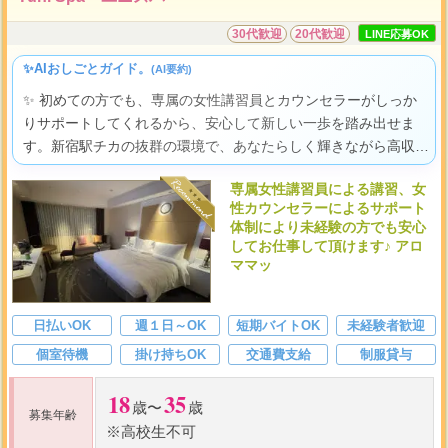
30代歓迎
20代歓迎
LINE応募OK
✨AIおしごとガイド。
(AI要約)
✨ 初めての方でも、専属の女性講習員とカウンセラーがしっか
りサポートしてくれるから、安心して新しい一歩を踏み出せま
す。新宿駅チカの抜群の環境で、あなたらしく輝きながら高収入
も叶えられる、魅力あふれるお仕事ですよ。
専属女性講習員による講習、女
性カウンセラーによるサポート
体制により未経験の方でも安心
してお仕事して頂けます♪ アロ
ママッ
日払いOK
週１日～OK
短期バイトOK
未経験者歓迎
個室待機
掛け持ちOK
交通費支給
制服貸与
18
35
歳〜
歳
募集年齢
※高校生不可