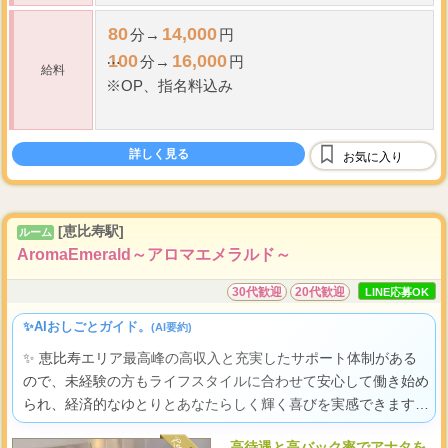
80
14,000
分→
円
100
16,000
分→
円
給料
※OP、指名料込み
8
例:
時間勤務
詳しく見る
80
14,000
お気に入り
分→
80
14,000
分→
100
16,000
分→
[恵比寿駅]
ルーム
80
14,000
分→
AromaEmerald～アロマエメラルド～
10...
30代歓迎
20代歓迎
LINE応募OK
✨AIおしごとガイド。
(AI要約)
✨ 恵比寿エリア最高峰の高収入と充実したサポート体制がある
ので、未経験の方もライフスタイルに合わせて安心して働き始め
られ、経済的なゆとりとあなたらしく輝く喜びを実感できます
よ。
高待遇と高バック率でアナタを