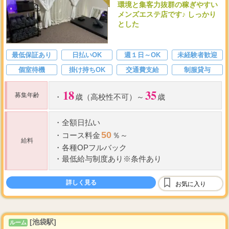
環境と集客力抜群の稼ぎやすい
メンズエステ店です♪ しっかり
とした
最低保証あり
日払いOK
週１日～OK
未経験者歓迎
個室待機
掛け持ちOK
交通費支給
制服貸与
18
35
募集年齢
・
歳（高校性不可）～
歳
・
全額日払い
50
・
コース料金
％～
給料
・
各種OPフルバック
・
最低給与制度あり※条件あり
詳しく見る
お気に入り
[池袋駅]
ルーム