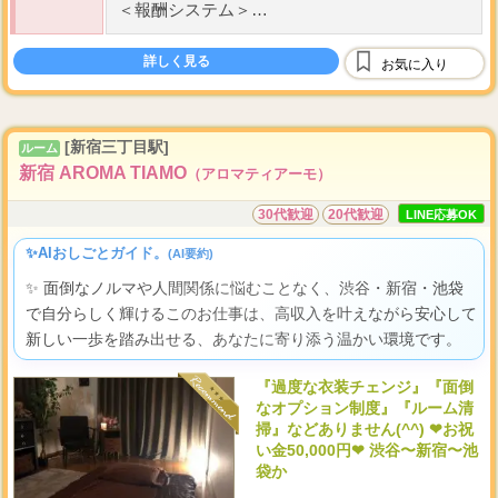
＜報酬システム＞
60
・
コース料金から
%バック
詳しく見る
お気に入り
100
・
指名料
%バック
・
オプション選択自由
[新宿三丁目駅]
ルーム
雑費、割引などは店側の負担
新宿 AROMA TIAMO
（アロマティアーモ）
新人期間は待機保障あり！
30代歓迎
20代歓迎
LINE応募OK
✨AIおしごとガイド。
(AI要約)
✨ 面倒なノルマや人間関係に悩むことなく、渋谷・新宿・池袋
で自分らしく輝けるこのお仕事は、高収入を叶えながら安心して
新しい一歩を踏み出せる、あなたに寄り添う温かい環境です。
『過度な衣装チェンジ』『面倒
なオプション制度』『ルーム清
掃』などありません(^^) ❤お祝
い金50,000円❤ 渋谷〜新宿〜池
袋か