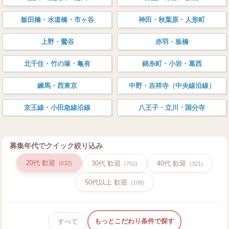
飯田橋・水道橋・市ヶ谷
神田・秋葉原・人形町
上野・鶯谷
赤羽・板橋
北千住・竹の塚・亀有
錦糸町・小岩・葛西
練馬・西東京
中野・吉祥寺（中央線沿線）
京王線・小田急線沿線
八王子・立川・国分寺
募集年代でクイック絞り込み
20代 歓迎
30代 歓迎
40代 歓迎
(632)
(701)
(321)
50代以上 歓迎
(108)
もっとこだわり条件で探す
すべて