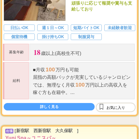
頑張りに応じて報奨や賞与も支
給しており
日払いOK
週１日～OK
短期バイトOK
未経験者歓迎
個室待機
掛け持ちOK
制服貸与
18
募集年齢
歳以上(高校生不可)
100
■
月収
万円も可能
屈指の高額バックが充実しているジャンロビン
給料
100
では、無理なく
月収
万円以上の高収入を
稼ぐ方も在籍中。
頑張りに応じて報奨
・
賞与も支給致しますの
...
で、これ以上の高収入を稼ぐこと
詳しく見る
お気に入り
[新宿駅 西新宿駅 大久保駅 ]
出張
Yuni Spa～ユニスパ～