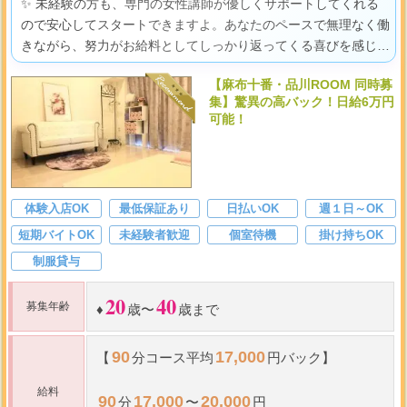
✨ 未経験の方も、専門の女性講師が優しくサポートしてくれる
ので安心してスタートできますよ。あなたのペースで無理なく働
きながら、努力がお給料としてしっかり返ってくる喜びを感じ、
自分らしく輝ける環境です。
【麻布十番・品川ROOM 同時募
集】驚異の高バック！日給6万円
可能！
体験入店OK
最低保証あり
日払いOK
週１日～OK
短期バイトOK
未経験者歓迎
個室待機
掛け持ちOK
制服貸与
20
40
募集年齢
♦️
歳〜
歳まで
90
17,000
【
分コース平均
円バック】
給料
90
17,000
20,000
分
〜
円