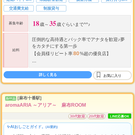
交通費支給
制服貸与
18
35
募集年齢
歳～
歳ぐらいまで^^♪
圧倒的な高待遇と
バック率
でアナタを歓迎♪夢
をカタチにする第一歩
給料
80
【会員様リピート率
%超の優良店】
備品代、雑費引き一切無し
☆
全てが手取りになります(全額日払い)
詳しく見る
お気に入り
...
・
バック率
UPシス
[麻布十番駅]
ルーム
aromaARIA ～アリア～ 麻布ROOM
30代歓迎
20代歓迎
LINE応募OK
✨AIおしごとガイド。
(AI要約)