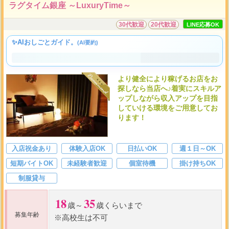
ラグタイム銀座 ～LuxuryTime～
30代歓迎
20代歓迎
LINE応募OK
✨AIおしごとガイド。
(AI要約)
より健全により稼げるお店をお
探しなら当店へ♪着実にスキルア
ップしながら収入アップを目指
していける環境をご用意してお
ります！
入店祝金あり
体験入店OK
日払いOK
週１日～OK
短期バイトOK
未経験者歓迎
個室待機
掛け持ちOK
制服貸与
18
35
歳～
歳くらいまで
募集年齢
※高校生は不可