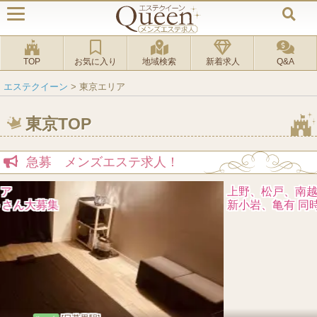
TOP
お気に入り
地域検索
新着求人
Q&A
エステクイーン
>
東京エリア
東京TOP
急募 メンズエステ求人！
上野、松戸、南越谷、本八幡
新小岩、亀有 同時募集中‼