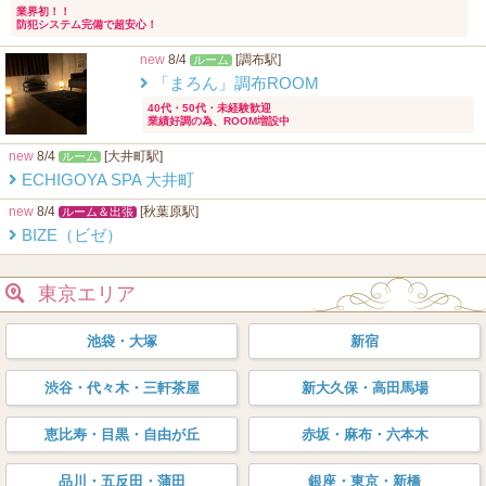
業界初！！
防犯システム完備で超安心！
new
8/4
[調布駅]
ルーム
「まろん」調布ROOM
40代・50代・未経験歓迎
業績好調の為、ROOM増設中
new
8/4
[大井町駅]
ルーム
ECHIGOYA SPA 大井町
new
8/4
[秋葉原駅]
ルーム＆出張
BIZE（ビゼ）
東京エリア
池袋・大塚
新宿
渋谷・代々木・三軒茶屋
新大久保・高田馬場
恵比寿・目黒・自由が丘
赤坂・麻布・六本木
品川・五反田・蒲田
銀座・東京・新橋