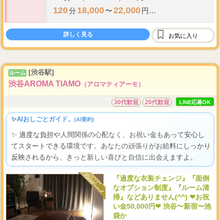
120
18,000
22,000
分
〜
円
指名料
・
オプション全額バック+
詳しく見る
お気に入り
...
オリジナルオプションを作ることによっ
[渋谷駅]
ルーム
渋谷AROMA TIAMO
（アロマティアーモ）
30代歓迎
20代歓迎
LINE応募OK
✨AIおしごとガイド。
(AI要約)
✨ 過度な負担や人間関係の心配なく、お祝い金もあって安心し
てスタートできる環境です。あなたの頑張りがお給料にしっかり
反映されるから、きっと新しい喜びと自信に出会えますよ。
『過度な衣装チェンジ』『面倒
なオプション制度』『ルーム清
掃』などありません(^^) ❤お祝
い金50,000円❤ 渋谷〜新宿〜池
袋か