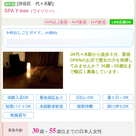
90
11,000
分平均総額報酬
円
120
12,500
分平均総額報酬
円
[渋谷区 代々木駅]
ルーム
SPA Y tree
（ワイツリー）
...
50代以上歓迎
40代歓迎
30代歓迎
LINE応募OK
✨AIおしごとガイド。
(AI要約)
JR代々木駅から徒歩５分、新規
OPENのお店で貴女の力を発揮し
てみませんか？ 30歳～55歳位ま
で幅広く募集しています♪
体験入店OK
最低保証あり
日払いOK
週１日～OK
短期バイトOK
未経験者歓迎
個室待機
掛け持ちOK
制服貸与