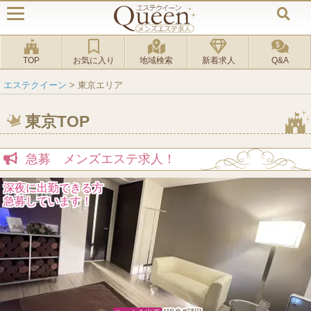
TOP
お気に入り
地域検索
新着求人
Q&A
エステクイーン
>
東京エリア
東京TOP
急募 メンズエステ求人！
30～60代のお姉様を大募集！！
人妻店随一の高待遇♪