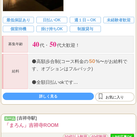
最低保証あり
日払いOK
週１日～OK
未経験者歓迎
個室待機
掛け持ちOK
制服貸与
40
50
募集年齢
代
・
代大歓迎！
50
⚫
高額歩合制(コース料金の
%〜がお給料で
す、オプションはフルバック)
給料
⚫
全額日払いokです
⚫
保証制度有り
詳しく見る
お気に入り
⚫
雑費等はお給料から引かれる事はございませ
ん！
[吉祥寺駅]
ルーム
...
もちろんノル
「まろん」吉祥寺ROOM
50代以上歓迎
40代歓迎
LINE応募OK