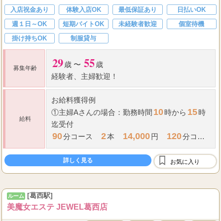
入店祝金あり
体験入店OK
最低保証あり
日払いOK
週１日～OK
短期バイトOK
未経験者歓迎
個室待機
掛け持ちOK
制服貸与
29
55
歳 〜
歳
募集年齢
経験者、主婦歓迎！
お給料獲得例
10
15
①主婦Aさんの場合：勤務時間
時から
時
給料
迄受付
90
2
14,000
120
分コース
本
円
分コー
1
9,000
23,000
ス
本
円 合計
円
詳しく見る
16
...
お気に入り
②フリーBさんの場合：勤務時間
時か
[葛西駅]
ルーム