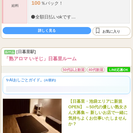
100
％バック！
給料
⚫
全額日払いokです
⚫
保証制度有り
詳しく見る
お気に入り
⚫
雑費等はお給料から引かれる事はございませ
ん！
[日暮里駅]
ルーム
...
もちろんノルマもございま
「熟アロマ いそじ」日暮里ルーム
50代以上歓迎
40代歓迎
LINE応募OK
✨AIおしごとガイド。
(AI要約)
✨ 50代のあなたが主役として輝ける新しいお店で、ノルマや罰金
もなく、女性講師の丁寧なサポートと個室の安心感が、未経験か
らでもあなたらしく働く喜びをきっと見つけてくれますよ。
【日暮里・池袋エリアに新規
OPEN】 ～50代の優しい熟女さ
ん大募集～ 新しいお店で一緒に
気持ちよくお仕事いたしません