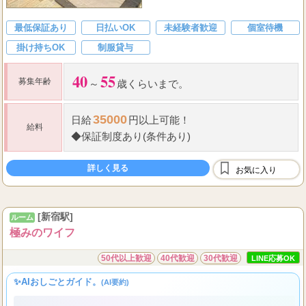
最低保証あり
日払いOK
未経験者歓迎
個室待機
掛け持ちOK
制服貸与
40
55
募集年齢
～
歳くらいまで。
35000
日給
円以上可能！
給料
◆
保証制度あり(条件あり)
詳しく見る
お気に入り
[新宿駅]
ルーム
極みのワイフ
50代以上歓迎
40代歓迎
30代歓迎
LINE応募OK