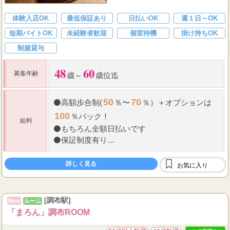
か？
体験入店OK
最低保証あり
日払いOK
週１日～OK
短期バイトOK
未経験者歓迎
個室待機
掛け持ちOK
制服貸与
48
60
募集年齢
歳～
歳位迄
50
70
⚫
高額歩合制(
％〜
％）＋オプションは
100
％バック！
給料
⚫
もちろん全額日払いです
⚫
保証制度有り
⚫
罰金やノルマなど、もちろんございません！
もちろんノルマもございません！
詳しく見る
お気に入り
...
毎
[調布駅]
New
ルーム