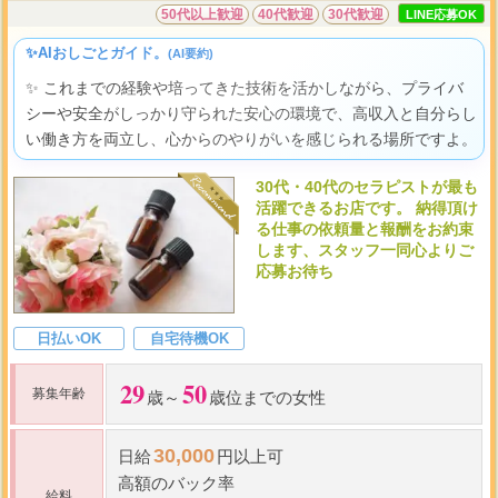
50代以上歓迎
40代歓迎
30代歓迎
LINE応募OK
✨AIおしごとガイド。
(AI要約)
✨ これまでの経験や培ってきた技術を活かしながら、プライバ
シーや安全がしっかり守られた安心の環境で、高収入と自分らし
い働き方を両立し、心からのやりがいを感じられる場所ですよ。
30代・40代のセラピストが最も
活躍できるお店です。 納得頂け
る仕事の依頼量と報酬をお約束
します、スタッフ一同心よりご
応募お待ち
日払いOK
自宅待機OK
29
50
募集年齢
歳～
歳位までの女性
30,000
日給
円以上可
高額の
バック率
給料