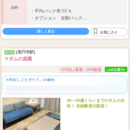
歩合制、日払いにて支給いたします。
給料
58
・
平均
バック率
％
・
オプション 全額バック
・
雑費なし
・
罰金ノルマなし
詳しく見る
お気に入り
・
講習無料
3
4
日給
～
万円以上（レギュラー平均）
[高円寺駅]
ルーム
...
その他、報奨金
マダムの楽園
50代以上歓迎
40代歓迎
LINE応募OK
✨AIおしごとガイド。
(AI要約)
40～55歳くらいまでの大人の女
性！ 未経験者大歓迎！