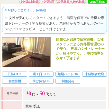
50代以上歓迎
40代歓迎
30代歓迎
20代歓迎
LINE応募OK
✨AIおしごとガイド。
(AI要約)
✨ 女性が安心してスタートできるよう、清潔な個室での待機や専
属トレーナーの丁寧な指導があり、未経験からでもあなたのペー
スでアロマセラピストとして輝けますよ。
綺麗なお部屋で個室待機、女性
スタッフによるお部屋管理なの
で安心。 専属の女性トレーナー
が、解りやすく、丁寧に指導を
させて頂きます
日払いOK
週１日～OK
短期バイトOK
未経験者歓迎
個室待機
掛け持ちOK
制服貸与
30
50
募集年齢
代～
代まで
業務委託