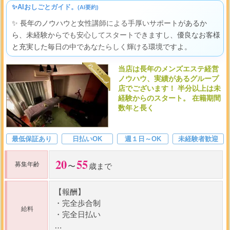
✨AIおしごとガイド。
(AI要約)
✨ 長年のノウハウと女性講師による手厚いサポートがあるか
ら、未経験からでも安心してスタートできますし、優良なお客様
と充実した毎日の中であなたらしく輝ける環境ですよ。
当店は長年のメンズエステ経営
ノウハウ、実績があるグループ
店でございます！ 半分以上は未
経験からのスタート。 在籍期間
数年と長く
最低保証あり
日払いOK
週１日～OK
未経験者歓迎
20
55
募集年齢
〜
歳まで
【報酬】
・
完全歩合制
給料
・
完全日払い