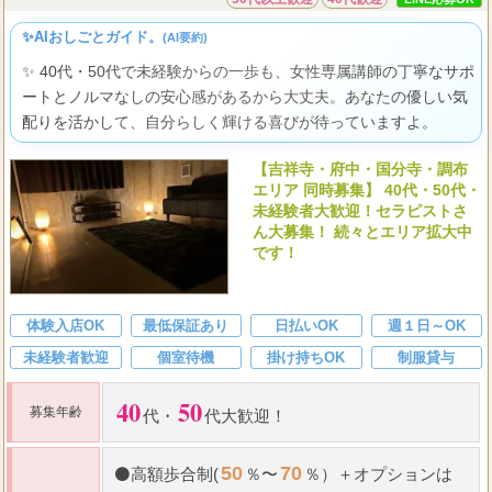
✨AIおしごとガイド。
(AI要約)
✨ 40代・50代で未経験からの一歩も、女性専属講師の丁寧なサポ
ートとノルマなしの安心感があるから大丈夫。あなたの優しい気
配りを活かして、自分らしく輝ける喜びが待っていますよ。
【吉祥寺・府中・国分寺・調布
エリア 同時募集】 40代・50代・
未経験者大歓迎！セラピストさ
ん大募集！ 続々とエリア拡大中
です！
体験入店OK
最低保証あり
日払いOK
週１日～OK
未経験者歓迎
個室待機
掛け持ちOK
制服貸与
40
50
募集年齢
代
・
代大歓迎！
50
70
⚫
高額歩合制(
％〜
％）＋オプションは