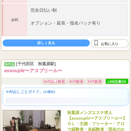
30
55
募集年齢
歳～
歳位までの日本人女性
完全日払い制
給料
オプション
・
延長
・
指名バック有り
最低保障有り（当店規約あり）
詳しく見る
お気に入り
[千代田区 秋葉原駅]
ルーム
assouplir〜アスプリール〜
50代以上歓迎
40代歓迎
30代歓迎
LINE応募OK
✨AIおしごとガイド。
(AI要約)
秋葉原メンズエステ求人