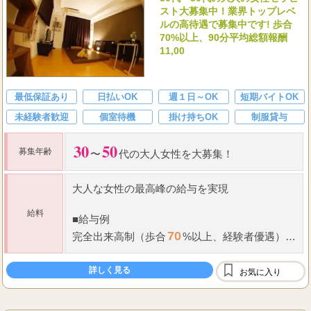
30代〜50代の大人の女性セラピ
スト大募集中！業界トップレベ
ルの高待遇で募集中です! 歩合
70%以上、90分平均総額報酬
11,00
最低保証あり
日払いOK
週１日～OK
短期バイトOK
未経験者歓迎
個室待機
掛け持ちOK
制服貸与
30
50
募集年齢
〜
代の大人女性を大募集！
大人な女性の最高峰の給与を実現
給料
■
給与例
70
完全出来高制（歩合
%以上、経験者優遇）+
指名料
・
オプション料
詳しく見る
お気に入り