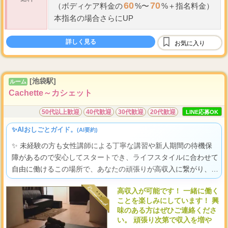
60
70
（ボディケア料金の
%〜
%＋指名料金）
本指名の場合さらにUP
詳しく見る
お気に入り
[池袋駅]
ルーム
Cachette～カシェット
50代以上歓迎
40代歓迎
30代歓迎
20代歓迎
LINE応募OK
✨AIおしごとガイド。
(AI要約)
✨ 未経験の方も女性講師による丁寧な講習や新人期間の待機保
障があるので安心してスタートでき、ライフスタイルに合わせて
自由に働けるこの場所で、あなたの頑張りが高収入に繋がり、自
分らしく輝く喜びをきっと見つけられますよ。
高収入が可能です！ 一緒に働く
ことを楽しみにしています！ 興
味のある方はぜひご連絡くださ
い。 頑張り次第で収入を増や