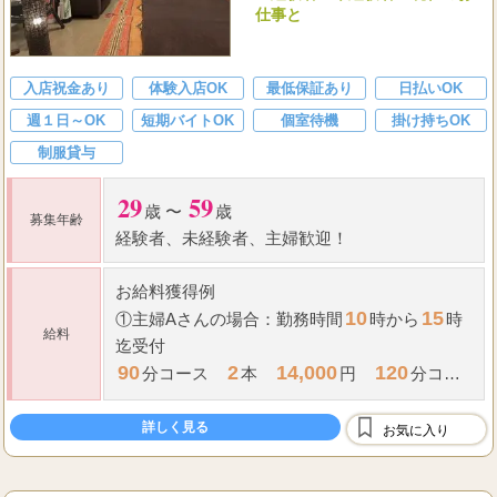
【assouplir〜アスプリール〜】
ＯＬ・主婦・フリーター・アロ
マ経験者・未経験者・現在のお
仕事と
入店祝金あり
体験入店OK
最低保証あり
日払いOK
週１日～OK
短期バイトOK
個室待機
掛け持ちOK
制服貸与
29
59
歳 〜
歳
募集年齢
経験者、未経験者、主婦歓迎！
お給料獲得例
10
15
①主婦Aさんの場合：勤務時間
時から
時
給料
迄受付
90
2
14,000
120
分コース
本
円
分コー
1
9,000
23,000
ス
本
円 合計
円
詳しく見る
16
...
お気に入り
②フリーBさんの場合：勤務時間
時か