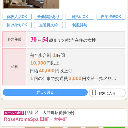
体験入店OK
最低保証あり
日払いOK
自宅待機OK
掛け持ちOK
交通費支給
制服貸与
30
54
募集年齢
～
歳までの都内在住の女性
1
完全歩合制
時間
10,000
円以上
給料
40,000
日給
円以上可
1
2,000
回の仕事で交通費
円支給
・
指名料
1,000
円支給
詳しく見る
※専属契約の方は別途交通費/深夜できる人歓迎
お気に入り
[品川区 大井町駅徒歩4分]
ルーム＆出張
RoseAromaSpa 田町・大井町