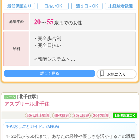
最低保証あり
日払いOK
週１日～OK
未経験者歓迎
20
55
募集年齢
〜
歳までの女性
・
完全歩合制
・
完全日払い
給料
＜報酬システム＞
60
・
コース料金から
%バック
詳しく見る
お気に入り
100
・
指名料
%バック
・
オプション選択自由
[北千住駅]
ルーム
雑費、割引などは店側の負担
アスプリール北千住
新人期間は待機保障あり！
50代以上歓迎
40代歓迎
30代歓迎
20代歓迎
LINE応募OK
✨AIおしごとガイド。
(AI要約)
✨ 20代から50代まで、あなたの経験や優しさを活かせるこの職場