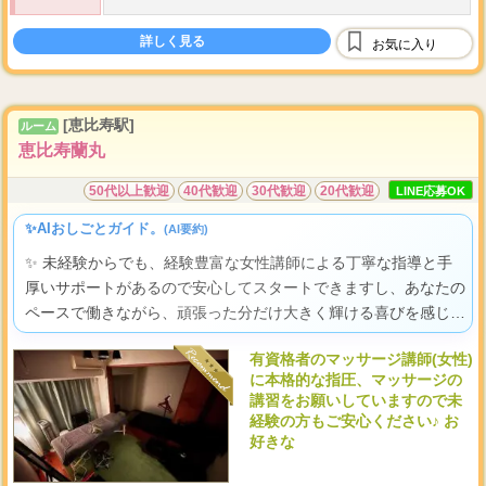
【報酬システム】
60
・
コース料金から
%バック
詳しく見る
お気に入り
100
・
指名料
%バック
・
オプション選択自由
雑費、割引などは店側の負担
[恵比寿駅]
ルーム
...
新人期間は待機保障あ
恵比寿蘭丸
50代以上歓迎
40代歓迎
30代歓迎
20代歓迎
LINE応募OK
✨AIおしごとガイド。
(AI要約)
✨ 未経験からでも、経験豊富な女性講師による丁寧な指導と手
厚いサポートがあるので安心してスタートできますし、あなたの
ペースで働きながら、頑張った分だけ大きく輝ける喜びを感じら
れる職場ですよ。
有資格者のマッサージ講師(女性)
に本格的な指圧、マッサージの
講習をお願いしていますので未
経験の方もご安心ください♪ お
好きな