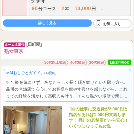
迄受付
90
2
14,000
分コース
本
円
120
1
9,000
23,000
分コース
本
円 合計
円
詳しく見る
お気に入り
...
②フリーBさんの場合：勤務
[田町駅]
ルーム＆出張
熟女東京
50代以上歓迎
40代歓迎
30代歓迎
LINE応募OK
✨AIおしごとガイド。
(AI要約)
✨ 年齢を気にせず、あなたらしく長く輝き続けたいと願う方へ、
品川の老舗店で安心してお客様を癒やす喜びを感じながら、これ
までの経験を活かして高収入も叶う、そんな温かい場所で新しい
一歩を踏み出してみませんか。
1回の仕事に交通費が2,000円と
指名があれば1,000円支給しま
す！ 品川の老舗店だから安心！
いくつになっても女性