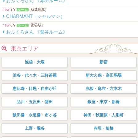
おふくろさん 《赤羽ルーム》
new
8/7
[秋葉原駅]
ルーム
CHARMANT（シャルマン）
new
8/7
[鶯谷駅]
ルーム
おふくろさん 《鶯谷ルーム》
東京エリア
池袋・大塚
新宿
渋谷・代々木・三軒茶屋
新大久保・高田馬場
恵比寿・目黒・自由が丘
赤坂・麻布・六本木
品川・五反田・蒲田
銀座・東京・新橋
飯田橋・水道橋・市ヶ谷
神田・秋葉原・人形町
上野・鶯谷
赤羽・板橋