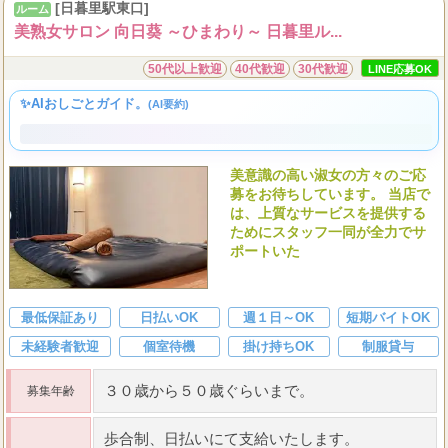
[日暮里駅東口]
ルーム
美熟女サロン 向日葵 ～ひまわり～ 日暮里ル...
50代以上歓迎
40代歓迎
30代歓迎
LINE応募OK
✨AIおしごとガイド。
(AI要約)
美意識の高い淑女の方々のご応
募をお待ちしています。 当店で
は、上質なサービスを提供する
ためにスタッフ一同が全力でサ
ポートいた
最低保証あり
日払いOK
週１日～OK
短期バイトOK
未経験者歓迎
個室待機
掛け持ちOK
制服貸与
３０歳から５０歳ぐらいまで。
募集年齢