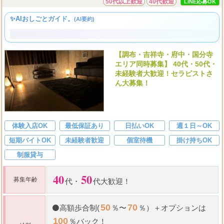
「まろん」調布ROOM
50代以上歓迎
40代歓迎
LINE応募OK
✨AIおしごとガイド。
(AI要約)
【調布・吉祥寺・府中・国分寺
エリア同時募集】 40代・50代・
未経験者大歓迎！セラピストさ
ん大募集！
体験入店OK
最低保証あり
日払いOK
週１日～OK
短期バイトOK
未経験者歓迎
個室待機
掛け持ちOK
制服貸与
40
50
募集年齢
代
・
代大歓迎！