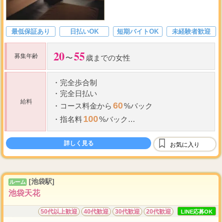
最低保証あり
日払いOK
短期バイトOK
未経験者歓迎
20
55
募集年齢
〜
歳までの女性
・
完全歩合制
・
完全日払い
給料
60
・
コース料金から
%バック
100
・
指名料
%バック
雑費、割引などは店側の負担
新人期間は待機保障あり
詳しく見る
お気に入り
[池袋駅]
ルーム
池袋天花
50代以上歓迎
40代歓迎
30代歓迎
20代歓迎
LINE応募OK