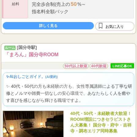
50
完全歩合制(売上の
%～
給料
指名料全額バック
詳しく見る
お気に入り
[国分寺駅]
ルーム
「まろん」国分寺ROOM
50代以上歓迎
40代歓迎
LINE応募OK
✨AIおしごとガイド。
(AI要約)
✨ 40代・50代の方も未経験の方も、女性専属講師による丁寧な研
修とノルマや雑費一切なしの安心環境で、あなたらしく人を癒や
す喜びを感じながら輝ける職場ですよ。
40代・50代・未経験者大歓迎！
ROOM増設につきセラピストさ
ん大募集！ 国分寺・府中・吉祥
寺・調布エリア同時募集