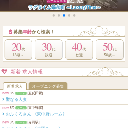
[新宿駅]
ルーム
極みのワイフ
募集
年齢
から検索！
20
30
40
50
代
代
代
代
18歳～
歓迎
歓迎
50歳～
新着 求人情報
新着求人
オープニング募集
new
8/9
[五反田駅]
ルーム
聖なる人妻
new
8/9
[東中野駅]
ルーム
おふくろさん 《東中野ルーム》
new
8/8
[赤羽駅]
ルーム