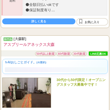
50
70
⚫
高額歩合制(
％〜
％）＋オプションは
100
％バック！
給料
⚫
全額日払いokです
⚫
保証制度有り
⚫
雑費等はお給料から引かれる事はございませ
ん！
詳しく見る
お気に入り
もちろんノルマもございません！
...
毎
[大森駅]
ルーム
アスプリールアネックス大森
50代以上歓迎
40代歓迎
30代歓迎
LINE応募OK
✨AIおしごとガイド。
(AI要約)
30代から50代限定！オープニン
グスタッフ大募集中です！