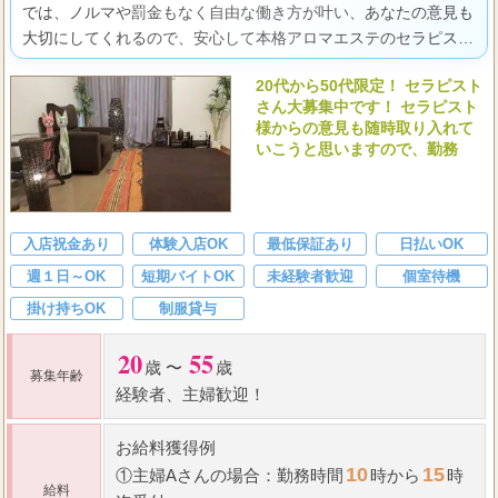
では、ノルマや罰金もなく自由な働き方が叶い、あなたの意見も
大切にしてくれるので、安心して本格アロマエステのセラピスト
として自分らしく輝けますよ。
20代から50代限定！ セラピスト
さん大募集中です！ セラピスト
様からの意見も随時取り入れて
いこうと思いますので、勤務
入店祝金あり
体験入店OK
最低保証あり
日払いOK
週１日～OK
短期バイトOK
未経験者歓迎
個室待機
掛け持ちOK
制服貸与
20
55
歳 〜
歳
募集年齢
経験者、主婦歓迎！
お給料獲得例
10
15
①主婦Aさんの場合：勤務時間
時から
時
給料