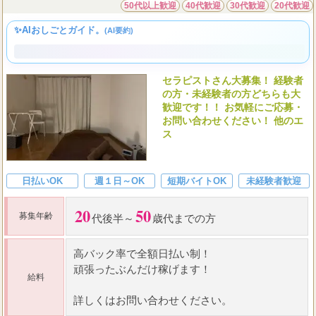
美魔女エステ JEWEL葛西店
50代以上歓迎
40代歓迎
30代歓迎
20代歓迎
✨AIおしごとガイド。
(AI要約)
セラピストさん大募集！ 経験者
の方・未経験者の方どちらも大
歓迎です！！ お気軽にご応募・
お問い合わせください！ 他のエ
ス
日払いOK
週１日～OK
短期バイトOK
未経験者歓迎
20
50
募集年齢
代後半～
歳代までの方
高
バック率
で全額日払い制！
頑張ったぶんだけ稼げます！
給料