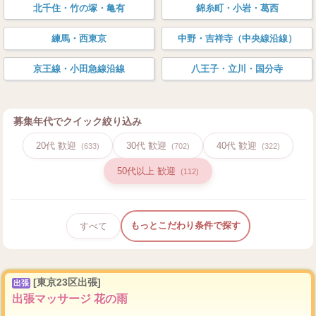
北千住・竹の塚・亀有
錦糸町・小岩・葛西
練馬・西東京
中野・吉祥寺（中央線沿線）
京王線・小田急線沿線
八王子・立川・国分寺
募集年代でクイック絞り込み
20代 歓迎
30代 歓迎
40代 歓迎
(633)
(702)
(322)
50代以上 歓迎
(112)
もっとこだわり条件で探す
すべて
[東京23区出張]
出張
出張マッサージ 花の雨