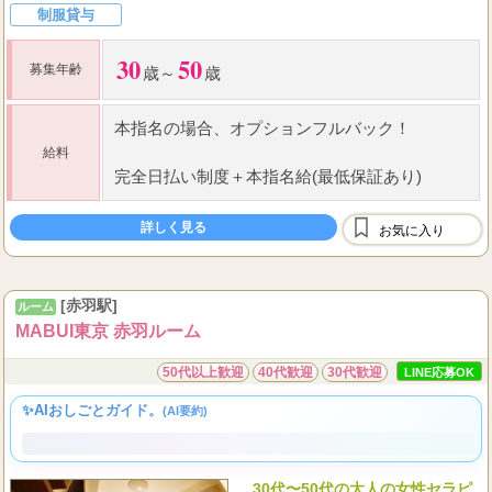
体験入店OK
最低保証あり
日払いOK
週１日～OK
短期バイトOK
未経験者歓迎
個室待機
掛け持ちOK
制服貸与
30
50
募集年齢
歳～
歳
本指名の場合、オプションフルバック！
給料
完全日払い制度＋本指名給(
最低保証
あり)
詳しく見る
お気に入り
[赤羽駅]
ルーム
MABUI東京 赤羽ルーム
50代以上歓迎
40代歓迎
30代歓迎
LINE応募OK
✨AIおしごとガイド。
(AI要約)