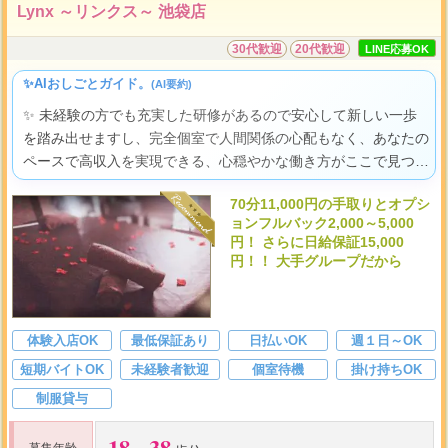
Lynx ～リンクス～ 池袋店
30代歓迎
20代歓迎
LINE応募OK
✨AIおしごとガイド。
(AI要約)
✨ 未経験の方でも充実した研修があるので安心して新しい一歩
を踏み出せますし、完全個室で人間関係の心配もなく、あなたの
ペースで高収入を実現できる、心穏やかな働き方がここで見つか
りますよ。
70分11,000円の手取りとオプシ
ョンフルバック2,000～5,000
円！ さらに日給保証15,000
円！！ 大手グループだから
体験入店OK
最低保証あり
日払いOK
週１日～OK
短期バイトOK
未経験者歓迎
個室待機
掛け持ちOK
制服貸与