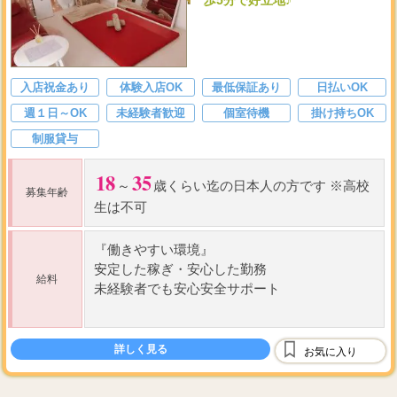
歩5分で好立地♪
入店祝金あり
体験入店OK
最低保証あり
日払いOK
週１日～OK
未経験者歓迎
個室待機
掛け持ちOK
制服貸与
18
35
～
歳くらい迄の日本人の方です ※高校
募集年齢
生は不可
『働きやすい環境』
安定した稼ぎ
・
安心した勤務
給料
未経験者でも安心安全サポート
『お給料例』
90
10000
18000
分→
円～
円以上
詳しく見る
お気に入り
120
12000
20000
分→
円～
円以上