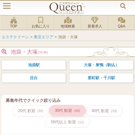
TOP
お気に入り
地域検索
新着求人
Q&A
エステクイーン
>
東京エリア
>
池袋・大塚
池袋・大塚
(74 件)
池袋駅
大塚・巣鴨（駒込）
目白
要町駅・千川駅
募集年代でクイック絞り込み
30代 歓迎
20代 歓迎
40代 歓迎
(66)
(55)
(33)
50代以上 歓迎
(11)