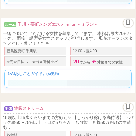
千川・要町メンズエステ milan～ミラン～
ルーム
一緒に働いていただける女性を募集しています。 本指名最大70%バ
ック。 面接、講習等女性スタッフが担当します。 現在オープンスタ
ッフとして働いてくださ
豊島区要町 千川駅
12:00～翌4:00
20
35
60
4
✯完全日払い ✯出来高制 ✯
バック率
％以上 ✯保障制度あり ✯
日給
万
才から
才位までの女性
✨AIおしごとガイド。
(AI要約)
池袋ストリーム
出張
18歳以上35歳くらいまでの方歓迎✨ 【しっかり稼げる高待遇】 ・バ
ック率60〜75%以上 ・日給5万円以上も可能！月収50万円超の実績
あり
池袋駅
12:00～翌5:00