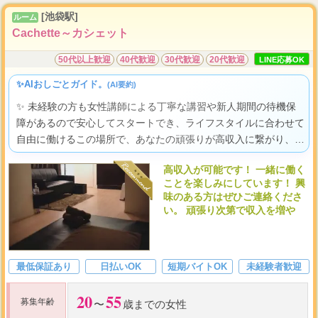
150
...
分→
[池袋駅]
ルーム
Cachette～カシェット
50代以上歓迎
40代歓迎
30代歓迎
20代歓迎
LINE応募OK
✨AIおしごとガイド。
(AI要約)
✨ 未経験の方も女性講師による丁寧な講習や新人期間の待機保
障があるので安心してスタートでき、ライフスタイルに合わせて
自由に働けるこの場所で、あなたの頑張りが高収入に繋がり、自
分らしく輝く喜びをきっと見つけられますよ。
高収入が可能です！ 一緒に働く
ことを楽しみにしています！ 興
味のある方はぜひご連絡くださ
い。 頑張り次第で収入を増や
最低保証あり
日払いOK
短期バイトOK
未経験者歓迎
20
55
募集年齢
〜
歳までの女性