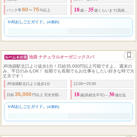
18
35
60
75
バック率
〜
%以上
歳～
歳くらいまで(高校生不可)
✨AIおしごとガイド。
(AI要約)
池袋 ナチュラルオーガニックスパ
ルーム＆出張
JR池袋駅北口より徒歩1分！日給35,000円以上可能ですよ。 週末の
み、平日のみもOK！ 短期でも長期でもお仕事をしたい好きな時で大
丈夫です！
JR池袋駅北口より徒歩1分
12:00〜25:00
18
30
35,000
日給
円以上 完全全額日払い制！ ※出勤状況により金額は変わる場合もご
歳(高校生不可)～
歳位迄
✨AIおしごとガイド。
(AI要約)