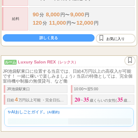
90
8,000
9,000
分
円〜
円
給料
120
11,000
12,000
分
円〜
円
詳しく見る
お気に入り
Luxury Salon REX
ルーム
（レックス）
JR池袋駅東口に位置する当店では、日給4万円以上の高収入が可能
です！ 一緒に稼いで楽しみましょう♪ 当店の特徴としては、完全個
室待機や制服の無償貸与、など働
JR池袋駅東口
10:00〜翌5:00
20
35
35
4
日給
万円以上可能
・
完全日払い
・
交通費支給
・
保証給制度あり
・
指名料、
~
歳くらいの女性(
歳以上の方でも見た目が若ければ可能)
✨AIおしごとガイド。
(AI要約)