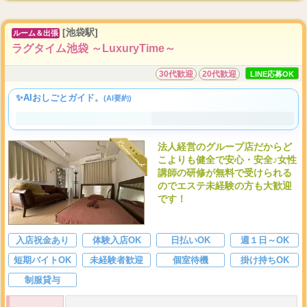
[池袋駅]
ルーム＆出張
ラグタイム池袋 ～LuxuryTime～
30代歓迎
20代歓迎
LINE応募OK
✨AIおしごとガイド。
(AI要約)
法人経営のグループ店だからど
こよりも健全で安心・安全♪女性
講師の研修が無料で受けられる
のでエステ未経験の方も大歓迎
です！
入店祝金あり
体験入店OK
日払いOK
週１日～OK
短期バイトOK
未経験者歓迎
個室待機
掛け持ちOK
制服貸与