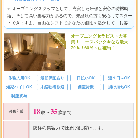
✨ オープニングスタッフとして、充実した研修と安心の待機時
給、そして高い集客力があるので、未経験の方も安心してスター
トできますよ。自由なシフトであなたの個性を活かして、お客様
を笑顔にする喜びと、頑張りがしっかりお給料になる達成感をき
オープニングセラピスト大募
っと感じられる、あなたらしく輝ける環境です。
集！ コースバック今なら最大
70％！60％～は確約！
体験入店OK
最低保証あり
日払いOK
週１日～OK
短期バイトOK
未経験者歓迎
個室待機
掛け持ちOK
制服貸与
18
35
募集年齢
歳〜
歳まで
抜群の集客力で圧倒的に稼げます。