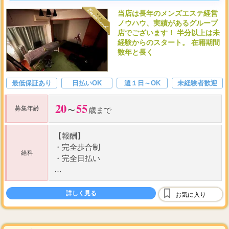
当店は長年のメンズエステ経営
ノウハウ、実績があるグループ
店でございます！ 半分以上は未
経験からのスタート。 在籍期間
数年と長く
最低保証あり
日払いOK
週１日～OK
未経験者歓迎
20
55
募集年齢
〜
歳まで
【報酬】
・
完全歩合制
給料
・
完全日払い
【報酬システム】
60
・
コース料金から
%バック
詳しく見る
お気に入り
100
・
指名料
%バック
・
オプション選択自由