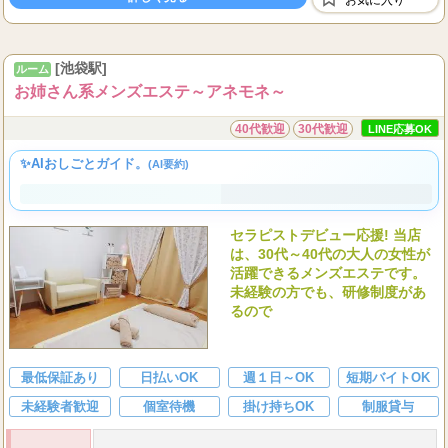
お気に入り
◆
全額日払制
...
お仕事をした
[池袋駅]
ルーム
お姉さん系メンズエステ～アネモネ～
40代歓迎
30代歓迎
LINE応募OK
✨AIおしごとガイド。
(AI要約)
セラピストデビュー応援! 当店
は、30代～40代の大人の女性が
活躍できるメンズエステです。
未経験の方でも、研修制度があ
るので
最低保証あり
日払いOK
週１日～OK
短期バイトOK
未経験者歓迎
個室待機
掛け持ちOK
制服貸与