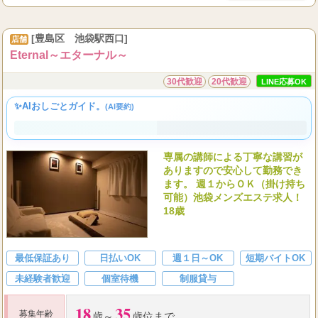
[豊島区 池袋駅西口]
店舗
Eternal～エターナル～
30代歓迎
20代歓迎
LINE応募OK
✨AIおしごとガイド。
(AI要約)
専属の講師による丁寧な講習が
ありますので安心して勤務でき
ます。 週１からＯＫ（掛け持ち
可能）池袋メンズエステ求人！
18歳
最低保証あり
日払いOK
週１日～OK
短期バイトOK
未経験者歓迎
個室待機
制服貸与
18
35
募集年齢
歳～
歳位まで