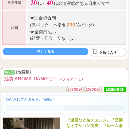
30
40
募集年齢
代～
代の清潔感のある日本人女性
★
完全歩合制
200
(高バック
・
本指名
%バック)
給料
★
全額日払い
(雑費
・
罰金一切なし)
★
待機保証あり
★
毎月実績に応じたボーナス支給
詳しく見る
お気に入り
2,000
200
...
本指名のバックは
円!(
%バック)
[池袋駅]
ルーム
池袋 AROMA TIAMO
（アロマティアーモ）
30代歓迎
20代歓迎
LINE応募OK
✨AIおしごとガイド。
(AI要約)
『過度な衣装チェンジ』『面倒
なオプション制度』『ルーム清