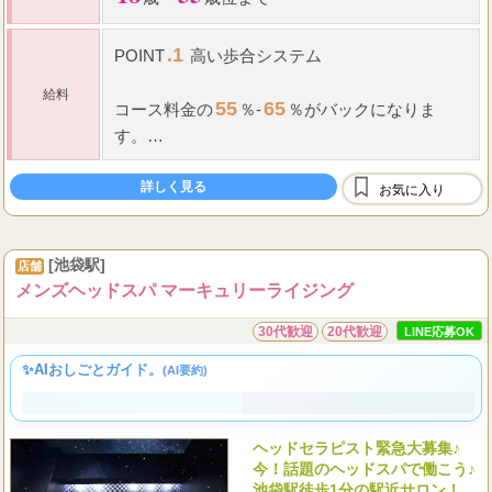
.1
POINT
高い歩合システム
給料
55
65
コース料金の
％-
％がバックになりま
す。
23
58
68
時以降の接客は
％-
％にUPします。
詳しく見る
お気に入り
.2
POINT
指名
・
OPバック
[池袋駅]
店舗
メンズヘッドスパ マーキュリーライジング
...
指名料金全額
30代歓迎
20代歓迎
LINE応募OK
✨AIおしごとガイド。
(AI要約)
ヘッドセラピスト緊急大募集♪
今！話題のヘッドスパで働こう♪
池袋駅徒歩1分の駅近サロン！