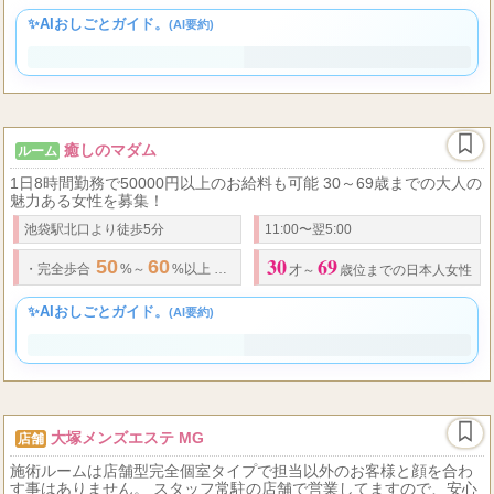
✨AIおしごとガイド。
(AI要約)
癒しのマダム
ルーム
1日8時間勤務で50000円以上のお給料も可能 30～69歳までの大人の
魅力ある女性を募集！
池袋駅北口より徒歩5分
11:00〜翌5:00
30
69
50
60
90
8000
11000
12
・
完全歩合
%～
%以上 人妻コース
分
～
以上
才～
歳位までの日本人女性
✨AIおしごとガイド。
(AI要約)
大塚メンズエステ MG
店舗
施術ルームは店舗型完全個室タイプで担当以外のお客様と顔を合わ
す事はありません。 スタッフ常駐の店舗で営業してますので、安心