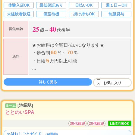
体験入店OK
最低保証あり
日払いOK
週１日～OK
未経験者歓迎
個室待機
掛け持ちOK
制服貸与
25
40
募集年齢
歳～
代後半
★
お給料は全額日払いになります
★
60
70
・
歩合制
％～
％
給料
5
・
日給
万円以上可能
＼ 在籍セラピストお給料例 ／
13
23
10
20
時～
時(
時間勤務、インターバル
詳しく見る
お気に入り
分)
90
2
分コース
本
1...
[池袋駅]
ルーム
ととのいSPA
30代歓迎
20代歓迎
LINE応募OK
✨AIおしごとガイド。
(AI要約)