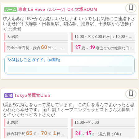
東京 Le Reve
CK 大塚ROOM
ルーム
（ルレーヴ）
求人応募はLINEからお願いいたします いつでもお気軽にご連絡下さ
いませ(^^) 大塚駅・日暮里駅、駒込駅、池袋駅、十条駅から徒歩す
ぐ 完全健
大塚駅
11:00～翌 03:00 (受付：10:00～翌1:30)
27
49
60
30,000
完全出来高制（歩合
%～） 完全日払い
円以上可能 ※別途(オプ
歳～
歳位までの健康な日本人女性
✨AIおしごとガイド。
(AI要約)
Tokyo美魔女Club
出張
感謝の気持ちをもって接しています。 この店を選んでよかったと思
われたら幸せです。 新店舗！オープニングセラピストさん大募集！
とにかくセラピストさんが
池袋駅
11:00〜翌5:00
24
45
65
70
1
5
歩合制平均
％～
％
日
万以上可能
～
才（見た目でOK）