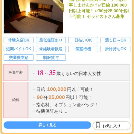
事しませんか？✅日給 100,000
円以上可能！ ✅90分25,000円以
上可能！ セラピストさん募集
体験入店OK
最低保証あり
日払いOK
週１日～OK
短期バイトOK
未経験者歓迎
個室待機
掛け持ちOK
交通費支給
制服貸与
18
35
募集年齢
・
～
歳くらいの日本人女性
100,000
・
日給
円以上可能！
90
25,000
・
分
円以上可能！
給料
・
指名料、オプション全バック！
・
待機保証あり
・
経験者優遇
詳しく見る
お気に入り