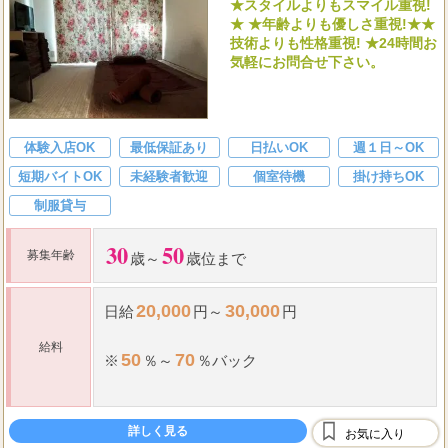
★スタイルよりもスマイル重視!
★ ★年齢よりも優しさ重視!★★
技術よりも性格重視! ★24時間お
気軽にお問合せ下さい。
体験入店OK
最低保証あり
日払いOK
週１日～OK
短期バイトOK
未経験者歓迎
個室待機
掛け持ちOK
制服貸与
30
50
募集年齢
歳～
歳位まで
20,000
30,000
日給
円～
円
給料
50
70
※
％～
％バック
※当社規定の
最低保証
あります。
詳しく見る
お気に入り