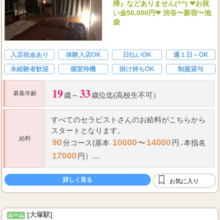
掃』などありません(^^) ❤お祝
い金50,000円❤ 渋谷〜新宿〜池
袋
入店祝金あり
体験入店OK
日払いOK
週１日～OK
未経験者歓迎
個室待機
掛け持ちOK
制服貸与
19
33
募集年齢
歳～
歳位迄(高校生不可）
すべてのセラピストさんのお給料がこちらから
スタートとなります。
給料
90
10000
14000
.
分コース(基本
〜
円
本指名
17000
円）
120
13000
17000
.
分コース(基本
〜
円
本指
詳しく見る
21000...
お気に入り
名
[大塚駅]
ルーム