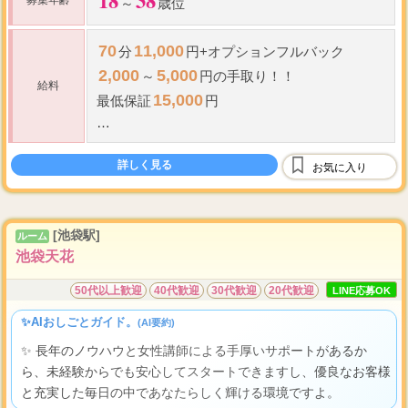
18
38
募集年齢
～
歳位
70
11,000
分
円+オプションフルバック
2,000
5,000
～
円の手取り！！
給料
15,000
最低保証
円
60
75
歩合
～
％＋ボーナス
詳しく見る
指名料全額バック
お気に入り
最低保証
制度あり
全額日払い
[池袋駅]
ルーム
池袋天花
50代以上歓迎
40代歓迎
30代歓迎
20代歓迎
LINE応募OK
✨AIおしごとガイド。
(AI要約)
✨ 長年のノウハウと女性講師による手厚いサポートがあるか
ら、未経験からでも安心してスタートできますし、優良なお客様
と充実した毎日の中であなたらしく輝ける環境ですよ。