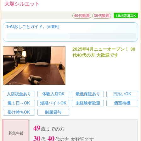
大塚シルエット
40代歓迎
30代歓迎
LINE応募OK
✨AIおしごとガイド。
(AI要約)
2025年4月ニューオープン！ 30
代40代の方 大歓迎です
入店祝金あり
体験入店OK
最低保証あり
日払いOK
週１日～OK
短期バイトOK
未経験者歓迎
個室待機
掛け持ちOK
制服貸与
49
歳までの方
募集年齢
30
40
代
代の方 大歓迎です