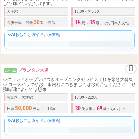
して働いていただけます。
大塚駅
11:00～翌5:00
18
35
50
70
高
歩合率
、最低
%～最高
％バック可能！ 【わかりやすい、
バック率
で
歳～
歳までの日本人女性（高校生不可、
✨AIおしごとガイド。
(AI要約)
プランタン大塚
ルーム
♡グランドオープンにつきオープニングセラピスト様を緊急大募集
♡ コースバックやお仕事内容につきましてはお問合せください！ 勤
務時間によっては想像
豊島区 大塚駅
10:00〜22:00
20
69
50,000
50
100
日給
円以上 月額
～
万円以上
◆
全額日払い
◆
罰金ノルマ
代後半～
歳くらいまで
✨AIおしごとガイド。
(AI要約)