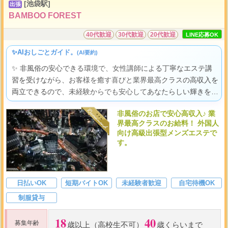
雑費、割引などは店側の負担
[池袋駅]
出張
...
新人期間は待機保障あ
BAMBOO FOREST
40代歓迎
30代歓迎
20代歓迎
LINE応募OK
✨AIおしごとガイド。
(AI要約)
✨ 非風俗の安心できる環境で、女性講師による丁寧なエステ講
習を受けながら、お客様を癒す喜びと業界最高クラスの高収入を
両立できるので、未経験からでも安心してあなたらしい輝きを見
つけられますよ。
非風俗のお店で安心高収入♪ 業
界最高クラスのお給料！ 外国人
向け高級出張型メンズエステで
す。
日払いOK
短期バイトOK
未経験者歓迎
自宅待機OK
制服貸与
18
40
募集年齢
歳以上（高校生不可）
歳くらいまで