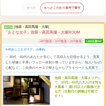
もっとこだわり条件で探す
すべて
[池袋・高田馬場・大塚]
ルーム
「おとな女子」池袋・高田馬場・大塚ROOM
40代歓迎
30代歓迎
20代歓迎
LINE応募OK
✨AIおしごとガイド。
(AI要約)
✨ 30代・40代のあなたが安心して高収入を目指せるよう、充実
した研修と手厚いフォロー体制が整っていますから、知人バレの
心配なく、ご自身のペースで輝きながらプライベートも充実でき
る、そんな温かい職場であなたらしく輝いてみませんか。
池袋・高田馬場・大塚エリアに
て、30代・40代の大人の女性を
大募集！ 週1日以上の勤務でき
る方（出勤日の調整は可能で
す！）