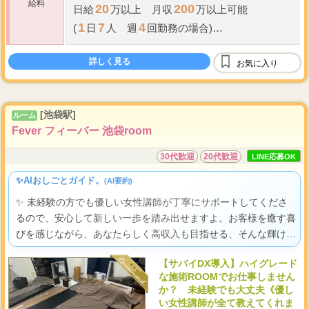
給料
20
200
日給
万以上
月収
万以上可能
1
7
4
(
日
人 週
回勤務の場合)
93
★
OP込バック
％
★
詳しく見る
お気に入り
50
70
★
コースバック
％～
％
★
※オープニン
...
グセラピストは
[池袋駅]
ルーム
Fever フィーバー 池袋room
30代歓迎
20代歓迎
LINE応募OK
✨AIおしごとガイド。
(AI要約)
✨ 未経験の方でも優しい女性講師が丁寧にサポートしてくださ
るので、安心して新しい一歩を踏み出せますよ。お客様を癒す喜
びを感じながら、あなたらしく高収入も目指せる、そんな輝ける
環境です。
【サバイDX導入】ハイグレード
な施術ROOMでお仕事しません
か？ 未経験でも大丈夫《優し
い女性講師が全て教えてくれま