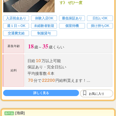
す》 ぜひ一度
入店祝金あり
体験入店OK
最低保証あり
日払いOK
週１日～OK
未経験者歓迎
個室待機
掛け持ちOK
交通費支給
制服貸与
18
35
募集年齢
歳～
歳くらい
10
日給
万以上可能
保証あり
・
完全日払い
給料
4
平均接客数
本
70
22200
分で
円給料貰えます！
70
5,000
分コース⇒最低
円以上～
詳しく見る
お気に入り
100
7,000
分コース⇒最低
円以上～
130
...
分コー
[池袋]
ルーム