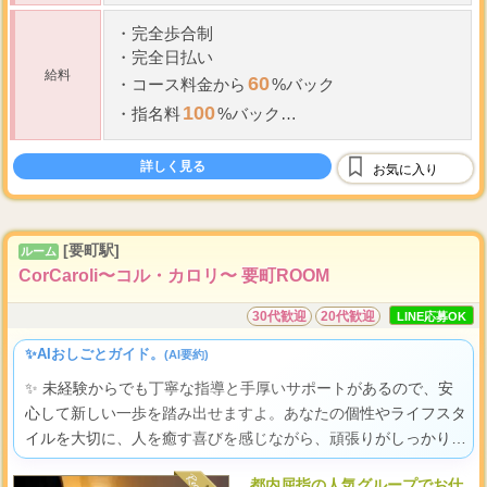
・
完全歩合制
・
完全日払い
給料
60
・
コース料金から
%バック
100
・
指名料
%バック
雑費、割引などは店側の負担
新人期間は待機保障あり
詳しく見る
お気に入り
[要町駅]
ルーム
CorCaroli〜コル・カロリ〜 要町ROOM
30代歓迎
20代歓迎
LINE応募OK
✨AIおしごとガイド。
(AI要約)
✨ 未経験からでも丁寧な指導と手厚いサポートがあるので、安
心して新しい一歩を踏み出せますよ。あなたの個性やライフスタ
イルを大切に、人を癒す喜びを感じながら、頑張りがしっかり収
入として評価される、心から輝ける場所がここにあります。
都内屈指の人気グループでお仕