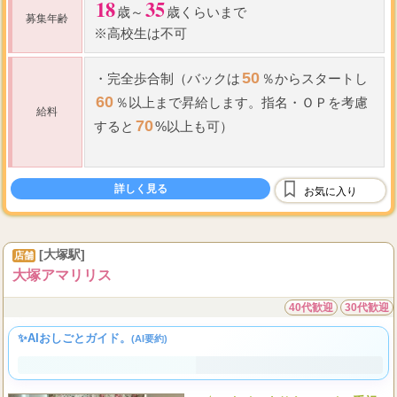
18
35
歳～
歳くらいまで
募集年齢
※高校生は不可
50
・
完全歩合制（バックは
％からスタートし
60
％以上まで昇給します。指名
・
ＯＰを考慮
給料
70
すると
%以上も可）
60
7,000
9,000
分
円～
円以上
詳しく見る
90
9,000
11,000
お気に入り
分
円～
円以上
...
[大塚駅]
店舗
大塚アマリリス
40代歓迎
30代歓迎
✨AIおしごとガイド。
(AI要約)