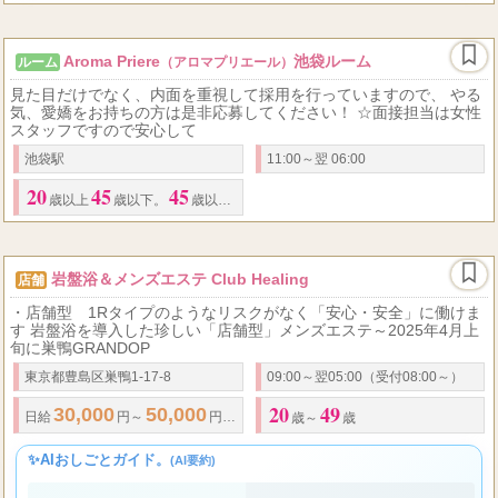
Aroma Priere
池袋ルーム
ルーム
（アロマプリエール）
見た目だけでなく、内面を重視して採用を行っていますので、 やる
気、愛嬌をお持ちの方は是非応募してください！ ☆面接担当は女性
スタッフですので安心して
池袋駅
11:00～翌 06:00
20
45
45
歳以上
歳以下。
歳以上でもやる気があれば大歓迎です！！
岩盤浴＆メンズエステ Club Healing
店舗
・店舗型 1Rタイプのようなリスクがなく「安心・安全」に働けま
す 岩盤浴を導入した珍しい「店舗型」メンズエステ～2025年4月上
旬に巣鴨GRANDOP
東京都豊島区巣鴨1-17-8
09:00～翌05:00（受付08:00～）
20
49
30,000
50,000
60
.
日給
円～
円
★
日払いOK
★
トータル
バック率
約
％
歳～
歳
✨AIおしごとガイド。
(AI要約)