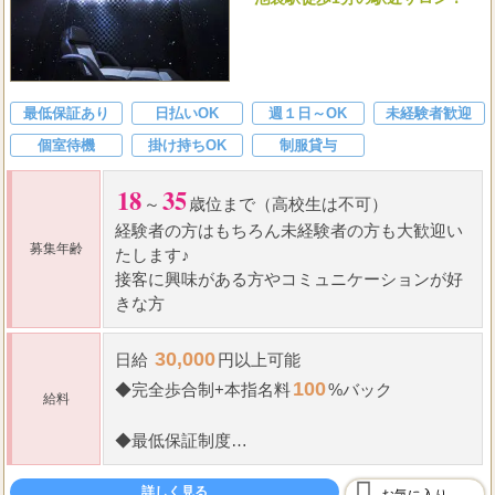
最低保証あり
日払いOK
週１日～OK
未経験者歓迎
個室待機
掛け持ちOK
制服貸与
18
35
～
歳位まで（高校生は不可）
経験者の方はもちろん未経験者の方も大歓迎い
募集年齢
たします♪
接客に興味がある方やコミュニケーションが好
きな方
30,000
日給
円以上可能
100
◆
完全歩合制+本指名料
%バック
給料
◆
最低保証
制度
一人も接客しない場合でも、必ずお給料はもら
えますので、ご安心ください！
詳しく見る