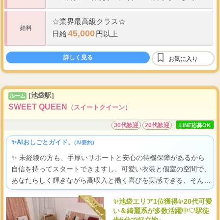
☆
業界最高級クラス
☆
給料
45,000
日給
円以上
詳しく見る
お気に入り
[池袋駅]
ルーム
SWEET QUEEN
（スイートクイーン）
30代歓迎
20代歓迎
LINE応募OK
✨AIおしごとガイド。
(AI要約)
✨ 未経験の方も、手厚いサポートと安心の待機保障があるから
自信を持ってスタートできますし、可愛い衣装と個室の空間で、
あなたらしく輝きながら高収入と働く喜びを実感できる、そんな
素敵な職場ですよ。
✨池袋エリア1位獲得✨20代可愛
い＆綺麗系が多数活躍中♡駅徒