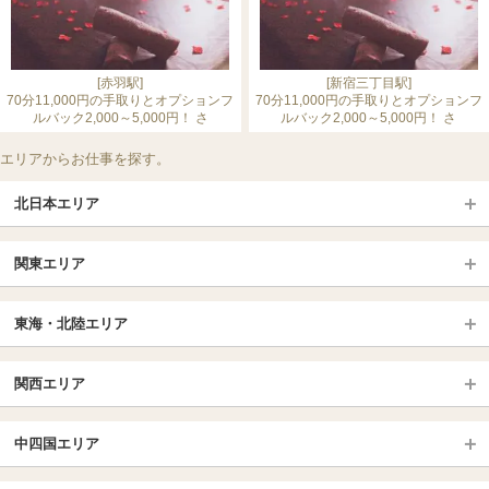
[赤羽駅]
[新宿三丁目駅]
70分11,000円の手取りとオプションフ
70分11,000円の手取りとオプションフ
ルバック2,000～5,000円！ さ
ルバック2,000～5,000円！ さ
エリアからお仕事を探す。
北日本エリア
北日本TOP
関東エリア
北海道（札幌・旭川・函館）
青森
埼玉TOP
岩手 (盛岡・北上)
宮城 (仙台)
東海・北陸エリア
大宮・浦和・川口
越谷・春日部
福島 (いわき・郡山)
山形
東海・北陸TOP
所沢・川越
長野・松本・上田
山梨（甲府）
関西エリア
愛知（名古屋）
岐阜県
千葉TOP
茨城（水戸・取手）
栃木（宇都宮・小山）
京都
エリア
三重県
静岡県
中四国エリア
群馬（伊勢崎・高崎・前橋）
松戸・柏
船橋・習志野・千葉市
京都駅・伏見区
烏丸御池駅
北陸
東京TOP
中国・四国TOP