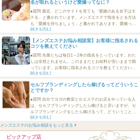
名が取れるというけど愛嬌ってなに？
●質問 最近、どこのサイトを見ても「愛嬌のある女子はモ
テる」と書かれています。メンズエステで指名をとる方法
も「愛嬌を持ちましょう」と書かれてあります。愛嬌って
[続きを読む]
なんですか？（25歳・神奈川） ●回答 愛嬌って、簡単に言
えば、素直で元気なこと、です。少しむずかしく言うと、
【メンズエステお悩み相談室】お客様に指名される
自分に嘘をついていない生き方が透けて見える感じ、で
コツを教えてください
す。 自分に嘘をつくというのは、簡単にいえば、やりたく
ないこと...
●質問 先輩たちは毎日1～2本の指名をとっています。わた
しは全然とれません。このままだとお給料が安いままで困
っています。お客様に指名されるコツを教えてください。
[続きを読む]
（23歳・東京都） ●回答 個々のお客さんが欲しがっている
ものを提供することができれば、指名は必然的に増えま
セルフブランディングしたら稼げるってどういうこ
す。 つまり、お客様全員に共通する指名をとる方法なんて
とですか？
ものは、この世に存在せず、個々のお客さんそれぞれが求
めてい...
●質問 自分でヨガの教室とかエステのお店をやっている人
は、セルフブランディングしたら稼げると言いますが、セ
ルフブランディングをしたら稼げるって、どういうことで
[続きを読む]
すか？ ●回答 そうですね。ヨガの教室の先生や、フリーラ
ンスのフィットネストレーナーや、IT企業の社長までもが
メンズエステのお悩み相談をもっと見る
セルフブランディングって言いますよね。 要するに、私た
ピックアップ店
ちはモノを買うとき、そのモノにお金を払っているのでは