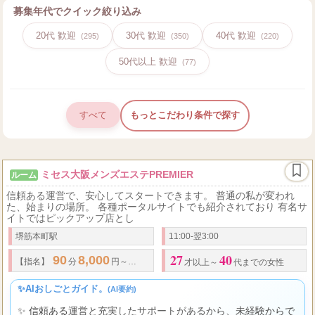
募集年代でクイック絞り込み
20代 歓迎
30代 歓迎
40代 歓迎
(295)
(350)
(220)
50代以上 歓迎
(77)
すべて
もっとこだわり条件で探す
ミセス大阪メンズエステPREMIER
ルーム
信頼ある運営で、安心してスタートできます。 普通の私が変われ
た、始まりの場所。 各種ポータルサイトでも紹介されており 有名サ
イトではピックアップ店とし
堺筋本町駅
11:00-翌3:00
27
40
90
8,000
14,000
120
11,000
17,00...
【指名】
分
円～
円
分
円～
才以上～
代までの女性
✨AIおしごとガイド。
(AI要約)
✨ 信頼ある運営と充実したサポートがあるから、未経験からで