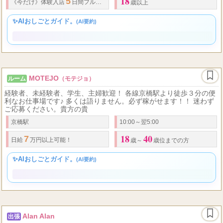
姫路駅
10:00〜翌3:00
18
5
4
《今だけ》体験入店
日間フルバック！
日給
万円～ 完全日払い オプション
歳以上
✨AIおしごとガイド。
(AI要約)
MOTEJO
ルーム
（モテジョ）
経験者、未経験者、学生、主婦歓迎！ 各線京橋駅より徒歩３分の便
利なお仕事場です♪ 多くは語りません。必ず稼がせます！！ 迷わず
ご応募ください。貴方の貴
京橋駅
10:00～翌5:00
18
40
7
日給
万円以上可能！
歳～
歳位までの方
✨AIおしごとガイド。
(AI要約)