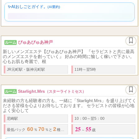
10
40
1
.
★
報酬充実プラン 【契約期間】
カ月(退店申し出がない限り自動更新) 【業
代～
代
✨AIおしごとガイド。
(AI要約)
ぴゅあぴゅあ神戸
ルーム
新しいメンズエステ【ぴゅあぴゅあ神戸】 『セラピストと共に最高
のメンズエステを創っていく』 好みの時間に愉しく稼いで下さい。
心もお肌も奇麗で、根
JR元町駅・阪神元町駅
11時～翌5時
Starlight.Mrs
ルーム
（スターライトミセス）
未経験の方も経験者の方も、一緒に「Starlight.Mrs」を盛り上げてく
ださる皆様を心よりお待ちしております。 セラピストの皆様が心地
よく安心して
尼崎駅
10：00～翌5：00