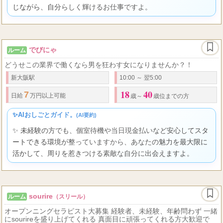
じながら、自分らしく輝けるお仕事ですよ。
でびにゃ
ルーム
どうせこの業界で働くなら男を狂わす女になりませんか？！
新大阪駅
10:00 ～ 翌5:00
18
40
7
日給
万円以上可能
歳～
歳位までの方
✨AIおしごとガイド。
(AI要約)
✨ 未経験の方でも、個室待機や当日現金払いなど安心してスタ
ートできる環境が整っていますから、あなたの魅力を最大限に
活かして、周りを惹きつける素敵な自分に出会えますよ。
sourire
ルーム
（スリール）
オープンニングセラピスト大募集 経験者、未経験、年齢問わず 一緒
にsourireを盛り上げてくれる 真面目に頑張ってくれる方大歓迎で