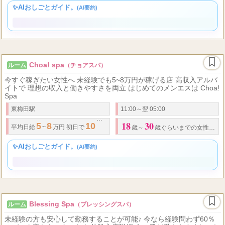
18
40
25,000
40,000
60
.
日給
目安
円〜
円
月給
万以上も可能です。
★
歩合率
歳 〜
歳
✨AIおしごとガイド。
(AI要約)
Choa! spa
ルーム
（チョアスパ）
今すぐ稼ぎたい女性へ 未経験でも5~8万円が稼げる店 高収入アルバ
イトで 理想の収入と働きやすさを両立 はじめてのメンエスは Choa!
Spa
東梅田駅
11:00～翌 05:00
18
30
5
8
10
平均日給
~
万円 初日で
万超えも可能
◆
全額完全日払い
◆
高
バック率
歳～
歳ぐらいまでの女性の方（高校生不可）
✨AIおしごとガイド。
(AI要約)