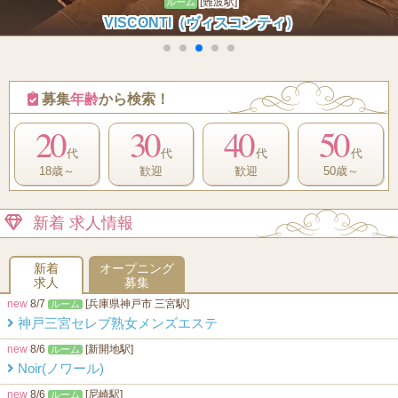
[大阪日本橋駅]
ルーム
Mrs YOLU SPA
募集
年齢
から検索！
20
30
40
50
代
代
代
代
18歳～
歓迎
歓迎
50歳～
新着 求人情報
新着
オープニング
求人
募集
new
8/7
[兵庫県神戸市 三宮駅]
ルーム
神戸三宮セレブ熟女メンズエステ
new
8/6
[新開地駅]
ルーム
Noir(ノワール)
new
8/6
[尼崎駅]
ルーム