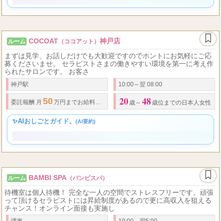
✨AIおしごとガイド。
(AI要約)
COCOAT
神戸店
ルーム
（ココアット）
まずは見学、お話しだけでも大歓迎ですのでホントにお気軽にご応
募くださいませ。 セラピストさまの働きやすい環境を第一に考え作
られたサロンです。 お客さ
神戸駅
10:00～翌 08:00
20
48
50
委託報酬 月
万円までお給料保証可能です。 ↓全額完全日払いにてお支払いいた
歳～
歳位までの日本人女性
✨AIおしごとガイド。
(AI要約)
BAMBI SPA
ルーム
（バンビスパ）
待機室は個人待機！ 完全な一人の空間でストレスフリーです。頑張