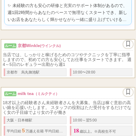
✨ 未経験の方も安心の研修と充実のサポート体制があるので、
週1回2時間からあなたのペースで無理なくスタートでき、新し
いお店をあなたらしく輝かせながら一緒に盛り上げていける、
そんな温かい職場です。
京都Winkle
ルーム
(ウインクル)
当店では、しっかりと稼げるためのコツやテクニックを丁寧に指導
しますので、初めての方も安心してお仕事をスタートできます。 週
4～5日のレギュラー出勤から週1
京都市 烏丸御池駅
10:00〜28:00
milk tea
ルーム
（ミルクティ）
18才以上の経験者さん未経験者さんを大募集。当店は稼ぐ意欲の高
い娘を応援いたします。 スタッフの役割はただ受付をするだけでな
く女の子目線でより女の子が働き
大阪・日本橋駅
10:00～翌5:00
18
5
3
54
平均日給
万越え在籍
平均日給
万越え多数在籍 レギュラー平均約
万円(
歳以上。※高校生不可