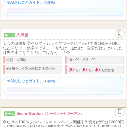
25
55
60
70
2
最低バック
％
％と
種類の給料形態をご用意 そこから指名料、本指名料、姫
～
歳
✨AIおしごとガイド。
(AI要約)
大津屋
ルーム
安心の研修制度やシフトもライフワークに合わせて週1回からOK、
などメリットが様々です。 「今だけ、金だけ、自分だけ」といった
目先の小さなことだけではなく、「今
滋賀 大津駅
10：00～翌2：00
20
30
40
■
報酬ランク制
■
本指名全額バック
◎
段階報酬基準
♠
全額日払い制
代
・
代
・
代の女性
✨AIおしごとガイド。
(AI要約)