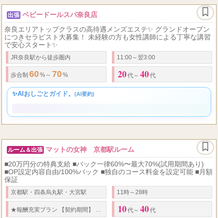
ベビードールスパ奈良店
出張
奈良エリアトップクラスの高待遇メンズエステ✨ グランドオープン
につきセラピスト大募集！ 未経験の方も女性講師による丁寧な講習
で安心スタート✨
JR奈良駅から徒歩圏内
11:00～翌3:00
20
40
60
70
歩合制
%～
%
代～
代
✨AIおしごとガイド。
(AI要約)
マットの女神 京都駅ルーム
ルーム＆出張
■20万円分の特典支給 ■バック一律60%〜最大70%(試用期間あり)
■OP設定内容自由/100%バック ■独自のコース料金を設定可能 ■月額
保証
京都駅・四条烏丸駅・大宮駅
11時～28時