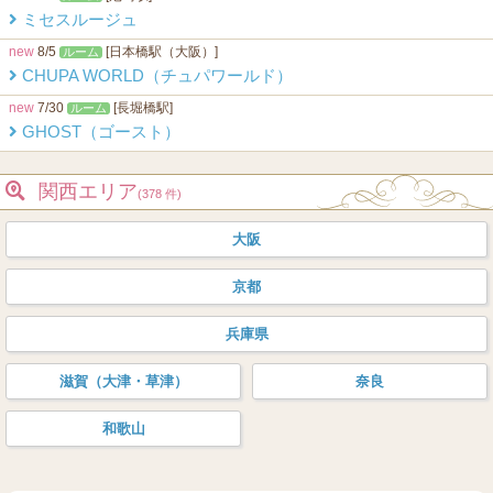
ミセスルージュ
new
8/5
[日本橋駅（大阪）]
ルーム
CHUPA WORLD（チュパワールド）
new
7/30
[長堀橋駅]
ルーム
GHOST（ゴースト）
関西エリア
(378 件)
大阪
京都
兵庫県
滋賀（大津・草津）
奈良
和歌山