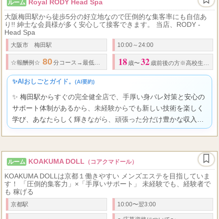
Royal RODY Head Spa
ルーム
大阪梅田駅から徒歩5分の好立地なので圧倒的な集客率にも自信あ
り!! 紳士な会員様が多く安心して接客できます。 当店、RODY -
Head Spa
大阪市 梅田駅
10:00～24:00
18
32
80
8,500
100
10,0
☆
報酬例
☆
分コース→最低
円バック
分コース→最低
歳〜
歳前後の方※高校生は不可
✨AIおしごとガイド。
(AI要約)
✨ 梅田駅からすぐの完全健全店で、手厚い身バレ対策と安心の
サポート体制があるから、未経験からでも新しい技術を楽しく
学び、あなたらしく輝きながら、頑張った分だけ豊かな収入を
得られますよ。
KOAKUMA DOLL
ルーム
（コアクマドール）
KOAKUMA DOLLは京都１働きやすい メンズエステを目指していま
す！ 「圧倒的集客力」×「手厚いサポート」 未経験でも、経験者で
も 稼げる
京都駅
10:00〜翌3:00