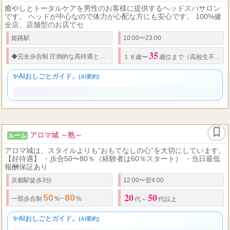
Alan Alan
出張
癒やしとトータルケアを男性のお客様に提供するヘッドスパサロン
です。 ヘッドが中心なので体力が心配な方にも安心です。 100%健
全店、店舗型のお店でセ
姫路駅
10:00〜23:00
35
◆
完全歩合制 圧倒的な高待遇と
バック率
であなたをお待ちしております！ お
１８歳〜
歳位まで（高校生不可）
✨AIおしごとガイド。
(AI要約)
アロマ城 ～熟～
ルーム
アロマ城は、スタイルよりも“おもてなしの心”を大切にしています。
【好待遇】 ・歩合50〜80％（経験者は60％スタート） ・当日最低
報酬保証あり
京都駅徒歩3分
12:00〜翌4:00
20
50
50
80
一部歩合制
%~
%
代～
代以上