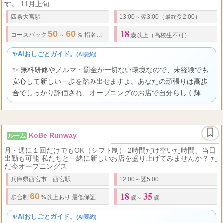
す。 11月上旬
四条大宮駅
13:00～翌3:00（最終受2:00）
18
50
60
100
1
4
5
コースバック
～
％ 指名料
％バック
日の平均接客数
～
本
歳以上（高校生不可）
✨AIおしごとガイド。
(AI要約)
✨ 無料研修やノルマ・罰金が一切ない環境なので、未経験でも
安心して新しい一歩を踏み出せますよ。あなたの頑張りは高歩
合でしっかり評価され、オープニングのお店で自分らしく輝け
る場所がきっと見つかります。
KoBe Runway
ルーム
月・週に１回だけでもOK（シフト制） 2時間だけ空いた時間、当日
出勤も可能 私たちと一緒に新しいお店を盛り上げてみませんか？ た
だ今オープニングス
兵庫県西宮市 西宮駅
12:00～翌5:00
18
35
60
歩合制
%以上あり
最低保証
制度あり オプション料全額支給
歳～
歳
✨AIおしごとガイド。
(AI要約)