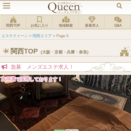
関西TOP
お気に入り
地域検索
新着求人
Q&A
エステクイーン
>
関西エリア
> Page 5
関西TOP
(大阪・京都・兵庫・奈良)
急募 メンズエステ求人！