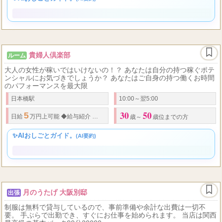
30
50
90
12,000
《お給料》 【
分
バック】から！！
・
ノルマ
・
雑費
・
罰金 一切
代～
代の女性
✨AIおしごとガイド。
(AI要約)
貴婦人倶楽部
ルーム
大人の女性が稼いではいけないの！？ あなたは自分の持つ稼ぐポテ
ンシャルにお気づきでしょうか？ あなたはご自身の持つ働くお時間
のパフォーマンスを最大限
日本橋駅
10:00～翌5:00
30
50
5
80
6,000
100
日給
万円上可能
◆
給与紹介
分コースバック
円
分コース
歳～
歳位までの方
✨AIおしごとガイド。
(AI要約)
月のうたげ 大阪別邸
出張