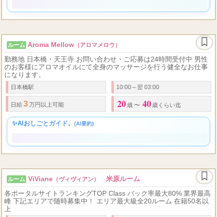
✨AIおしごとガイド。
(AI要約)
Aroma Mellow
ルーム
（アロマメロウ）
勤務地 日本橋・天王寺 お問い合わせ・ご応募は24時間受付中 男性
のお客様にアロマオイルにて全身のマッサージを行う健全なお仕事
になります。
日本橋駅
10:00～翌 03:00
20
40
3
日給
万円以上可能
歳 〜
歳くらい迄
✨AIおしごとガイド。
(AI要約)
ViViane
米原ルーム
ルーム
（ヴィヴィアン）