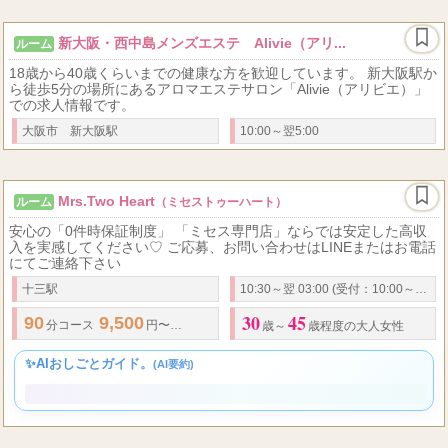
ら、あなたらしく輝ける働き方が見つけられますよ。
新大阪・西中島メンズエステ Alivie（アリ...
ルーム
18歳から40歳くらいまでの健康な方を歓迎しています。 新大阪駅か
ら徒歩5分の場所にあるアロマエステサロン「Alivie（アリビエ）」
での求人情報です。
大阪市 新大阪駅
10:00～翌5:00
Mrs.Two Heart
ルーム
（ミセストゥーハート）
安心の「0件時保証制度」 「ミセス専門店」ならでは安定した高収
入を実感してください♡ ご応募、お問い合わせはLINEまたはお電話
にてご連絡下さい
十三駅
10:30～翌 03:00 (受付：10:00～翌1:30)
30
45
90
9,500
13,000
120
12,500
1...
分コース
円〜
円
分コース
円〜
歳～
歳程度の大人女性
✨AIおしごとガイド。
(AI要約)