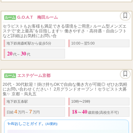
G.O.A.T 梅田ルーム
ルーム
セラピストもお客様も満足できる環境をご用意♪ ルーム型メンズエ
ステで“史上最高”を目指します✨ 働きやすさ・高待遇・自由シフト
など詳細はお気軽にお問い合
地下鉄南森町駅から徒歩5分
10:00～翌5:00
20
30
代～
代
エステゲーム京都
ルーム
20代・30代歓迎！掛け持ちOKで自由な働き方が可能◎ ぜひお気軽
にお問い合わせください！ 2月グランドオープン！セラピスト大募
集✨ 京都・烏丸五
地下鉄五条駅
10時〜29時
18
40
4
7
日給
万円～
万円
〜
歳前後(高校生不可)