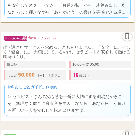
も安心してスタートでき、「普通の私」から一歩踏み出し、あ
なたらしく輝きながら「ありがとう」の喜びを実感できる場所
ですよ。
fate
ルーム＆出張
（フェイト）
行き過ぎたサービスを求めることもありません。 「安全」に。そし
て「健全」に。 大切にしているのは、セラピストが安心して働ける
環境づくり。
梅田駅
10:00～翌 05:00
18
50,000
【
日給
円～】 《オプション無しで業界最高水準の
バック率
》 お給
歳以上
✨AIおしごとガイド。
(AI要約)
✨ セラピストさんの安心感を一番に大切にする職場だからこ
そ、無理なく健全に高収入を実現しながら、あなたらしく輝け
る新しい一歩を安心して踏み出せますよ。