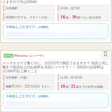
GRAND SPA(グランスパ)はマンション型や出張型じゃない完全自社
ビル営業のメンズエステ店です。 圧倒的な広告宣伝での集客力もあ
りますので今はGRAN
日本橋駅
10:00～翌7:00
18
30
未経験の方でも、スタートのお給料をかなり高い設定にしております。 大阪No
歳～
歳ぐらい迄の女性
✨AIおしごとガイド。
(AI要約)
Resona
ルーム
（レソーナ）
メンズエステで働くのに、1日2万円で満足できますか？ 他店と同じ
働きで他店以上のお給料を当店レソーナで！！ 100分のお給料は
12,000円以上稼ぐこと
日本橋駅（大阪）
11:00～翌 05:00
18
32
5
10
100
1
報酬
万円～
万円/日 【コース料金のバック額】
分コース⇒お給料
歳~
歳までの女性を積極的に採用
✨AIおしごとガイド。
(AI要約)