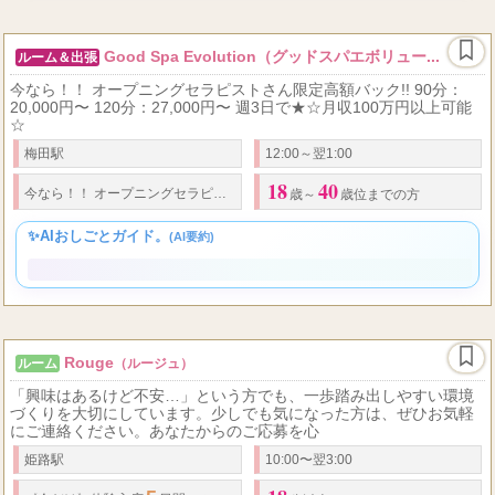
Good Spa Evolution（グッドスパエボリュー...
ルーム＆出張
今なら！！ オープニングセラピストさん限定高額バック!! 90分：
20,000円〜 120分：27,000円〜 週3日で★☆月収100万円以上可能
☆
梅田駅
12:00～翌1:00
18
40
90
20,000
今なら！！ オープニングセラピストさん限定高額バック!!
分：
歳～
歳位までの方
✨AIおしごとガイド。
(AI要約)
Rouge
ルーム
（ルージュ）
「興味はあるけど不安…」という方でも、一歩踏み出しやすい環境
づくりを大切にしています。少しでも気になった方は、ぜひお気軽
にご連絡ください。あなたからのご応募を心