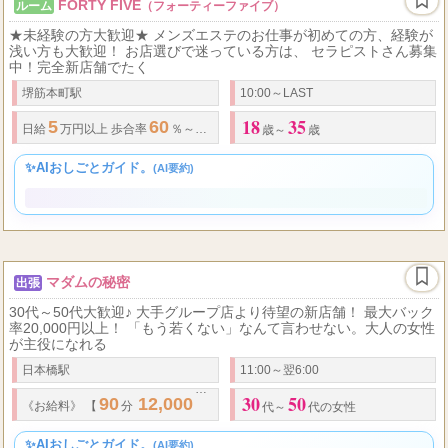
FORTY FIVE
ルーム
（フォーティーファイブ）
★未経験の方大歓迎★ メンズエステのお仕事が初めての方、経験が
浅い方も大歓迎！ お店選びで迷っている方は、 セラピストさん募集
中！完全新店舗でたく
堺筋本町駅
10:00～LAST
18
35
5
60
80
日給
万円以上
歩合率
％～最大
％ 指名料
・
オプション料金 【全額
歳～
歳
✨AIおしごとガイド。
(AI要約)
マダムの秘密
出張
30代～50代大歓迎♪ 大手グループ店より待望の新店舗！ 最大バック
率20,000円以上！ 「もう若くない」なんて言わせない。大人の女性
が主役になれる
日本橋駅
11:00～翌6:00