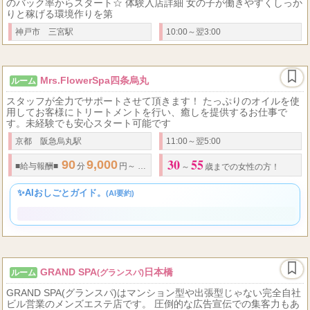
Blessing Spa
ルーム
（ブレッシングスパ）
未経験の方も安心して勤務することが可能♪ 今なら経験問わず60％
のバック率からスタート☆ 体験入店詳細 女の子が働きやすくしっか
りと稼げる環境作りを第
神戸市 三宮駅
10:00～翌3:00
Mrs.FlowerSpa四条烏丸
ルーム
スタッフが全力でサポートさせて頂きます！ たっぷりのオイルを使
用してお客様にトリートメントを行い、癒しを提供するお仕事で
す。未経験でも安心スタート可能です
京都 阪急烏丸駅
11:00～翌5:00
30
55
90
9,000
100
10,000
120
12,00...
■
給与報酬
■
分
円～
分
円～
分
～
歳までの女性の方！
✨AIおしごとガイド。
(AI要約)
GRAND SPA
日本橋
ルーム
(グランスパ)