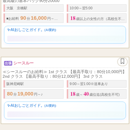
制服は無料で貸与しているので、事前準備や余計な出費は一切不
要。 手ぶらで出勤でき、すぐにお仕事を始められます。 当店は関西
最高級の基本バック90分20000
大阪 京橋駅
10:00～翌5:00
18
90
16,000
23,000
120
21,000
28,0...
■
お給料
分
円～
円
分
円～
歳以上の女性の方（高校生不可）
✨AIおしごとガイド。
(AI要約)
シースルー
出張
≪シースルーのお給料≫ 1st クラス 【最高手取り：80分10,000円】
2nd クラス 【最高手取り：80分12,000円】 3rd クラス
阪神尼崎駅
9:00～翌1:00※送車あり
18
40
80
19,000
分
円～♪
歳～
歳位迄(高校生不可)
✨AIおしごとガイド。
(AI要約)