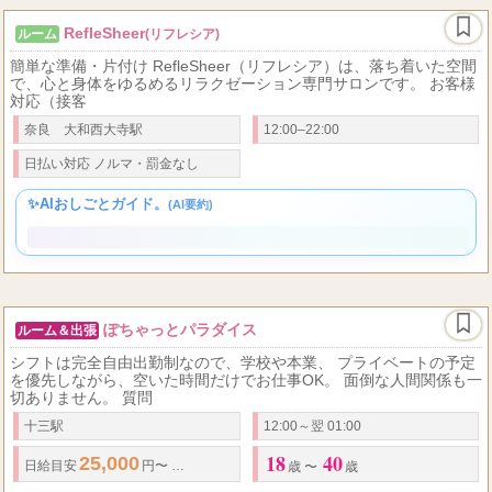
RefleSheer
ルーム
(リフレシア)
簡単な準備・片付け RefleSheer（リフレシア）は、落ち着いた空間
で、心と身体をゆるめるリラクゼーション専門サロンです。 お客様
対応（接客
奈良 大和西大寺駅
12:00–22:00
日払い対応 ノルマ
・
罰金なし
✨AIおしごとガイド。
(AI要約)
ぽちゃっとパラダイス
ルーム＆出張
シフトは完全自由出勤制なので、学校や本業、 プライベートの予定
を優先しながら、空いた時間だけでお仕事OK。 面倒な人間関係も一
切ありません。 質問
十三駅
12:00～翌 01:00