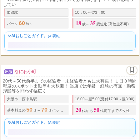
SecretGarden
ルーム
（シークレットガーデン）
今だけの100％フルバックキャンペーン開催中!! 例えば90分12000円
＝12000円のお給料!! 圧倒的集客力で必ず稼げます！！ 現在お断り
してい
姫路駅
10：00～翌3：00
18
35
60
バック
%～
歳～
歳位迄(高校生不可)
✨AIおしごとガイド。
(AI要約)
なにわ小町
出張
20代～50代前半までの経験者・未経験者ともに大募集！ １日３時間
程度のスポット出勤等も大歓迎！ 当店では年齢・経験の有無・勤務
形態等を問わず幅広く
大阪市 西中島駅
18:00～翌5:00(受付17:00～翌3:00)
20
50
50
70
15,000
3
基本料金の
％～
％バック（全額日払い） ＊一日平均
円～
代から
代前半までの女性
✨AIおしごとガイド。
(AI要約)