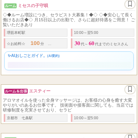
ミセスの子守唄
ルーム
◇◆ルーム増設につき、セラピスト大募集！◆◇ ◇◆安心して長く
働けるお店◆◇ 月15日以上の出勤で、さらに超好待遇をご用意！ ご
覧いただきあり
堺筋本町駅
10:00～翌5:00
30
60
100
7,000
11,000
130
9,000
☆
お給料
☆
分
円～
円
分
円～
代～
代までのミセスさん
✨AIおしごとガイド。
(AI要約)
エスティー
ルーム＆出張
アロマオイルを使った全身マッサージは、お客様の心身を癒す大変
やりがいのあるお仕事です。 技術面や接客面に関しても、当店では
研修制度を充実させており、セラピ
京都市 七条駅
10:00～翌5:00