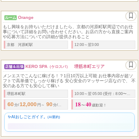
Orange
ルーム
もし興味をお持ちいただけましたら、京都の河原町駅周辺でのお仕
事について詳細をお問い合わせください。お店の方から直接ご案内
や応募方法についての詳細が提供されること
京都 河原町駅
12:00～翌3:00
KERO SPA
堺筋本町エリア
店舗＆出張
（ケロスパ）
メンエスでこんなに稼げる！？1日10万以上可能 お仕事内容が超ソ
フトで高単価でしっかり稼げる 安心安全のマッサージ店なので、 不
安のある方でも安心して稼い
堺筋本町駅
10:00～翌 05:00 (受付：8:00〜翌3:30)
18
40
60
12,000
90
14,000
120
20,000
...
分/
円～
分/
円～
分/
円～
〜
歳歓迎！
✨AIおしごとガイド。
(AI要約)
✨ 女性講師による丁寧な研修と女性スタッフが常駐する安心安
全な環境なので、未経験からでも無理なく高収入を目指しなが