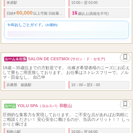
各ポータルサイトランキングTOP Class バック率最大80% 業界最高
峰 下記エリアで随時募集中！ エリア最大級全20ルーム 在籍50名以
上
米原駅
10:00～翌 03:00
18
60,000
126,000
80
...
日給
¥
以上可能
日給
最大¥
可能
バック率
最大
%
歳以上(高校生不可)
✨AIおしごとガイド。
(AI要約)
SALON DE CESTMOI
ルーム＆出張
(サロン・ド・セモア)
18歳～35歳位までの方歓迎です。 出稼ぎ希望者様のニーズにお応え
して寮もご用意致しております。 お仕事はストレスフリーで。ノル
マ・罰金なし。 自己申
兵庫県 姫路駅
10：00～翌3：00
YOLU SPA
和歌山
ルーム
（ヨルスパ）
圧倒的な集客力を実現しております。 ご不安な点があればお気軽に