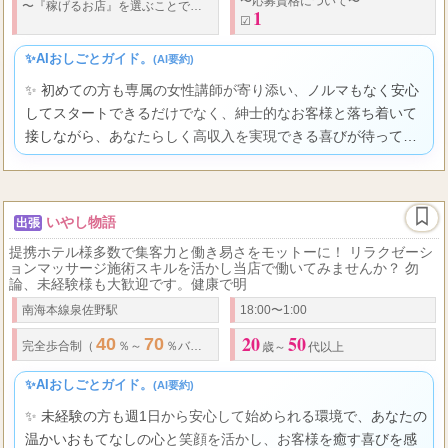
〜応募資格について〜
〜『稼げるお店』を選ぶことで、アナタの未来が変わる〜 「しっかり稼ぎたい！」 「
1
☑
✨AIおしごとガイド。
(AI要約)
✨ 初めての方も専属の女性講師が寄り添い、ノルマもなく安心
してスタートできるだけでなく、紳士的なお客様と落ち着いて
接しながら、あなたらしく高収入を実現できる喜びが待ってい
ますよ。
いやし物語
出張
提携ホテル様多数で集客力と働き易さをモットーに！ リラクゼーシ
ョンマッサージ施術スキルを活かし当店で働いてみませんか？ 勿
論、未経験様も大歓迎です。健康で明
南海本線泉佐野駅
18:00〜1:00
20
50
40
70
完全歩合制（
％～
％バック)
歳～
代以上
✨AIおしごとガイド。
(AI要約)
✨ 未経験の方も週1日から安心して始められる環境で、あなたの
温かいおもてなしの心と笑顔を活かし、お客様を癒す喜びを感