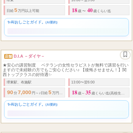
って頂けるセラピストには昇給制度があるので更に高収入を狙える
チャンス！オンライン面接も実施し
堺東
10:00～翌5:00
18
40
5
日給
万円以上可能
歳 〜
歳くらい迄
✨AIおしごとガイド。
(AI要約)
D.I.A －ダイヤ－
店舗
★安心の講習制度 ベテランの女性セラピストが無料で講習を行い
ますので未経験の方でもご安心ください♪ 【後悔させません！】関
西トップクラスの好待遇✨
堺東駅、布施駅
13:00〜翌6:00
18
35
90
7,000
5
分
円～♪
日給
万円以上可能
歳～
歳くらい迄(高校生不可)
✨AIおしごとガイド。
(AI要約)